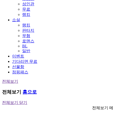
성인관
무료
랭킹
소설
랭킹
판타지
무협
로맨스
BL
일반
이벤트
기다리면 무료
선물함
점핑패스
전체보기
전체보기
홈으로
전체보기 닫기
전체보기 