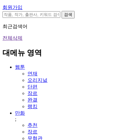
회원가입
검색
최근검색어
전체삭제
대메뉴 영역
웹툰
연재
오리지널
단편
장르
완결
랭킹
만화
;
추천
장르
무협관