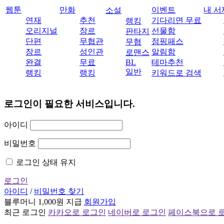
웹툰
만화
이벤트
내 서
소설
연재
추천
기다리면 무료
랭킹
오리지널
장르
선물함
판타지
단편
무협관
점핑패스
무협
장르
성인관
알림함
로맨스
완결
무료
BL
테마추천
일반
랭킹
랭킹
키워드로 검색
로그인이 필요한 서비스입니다.
아이디
비밀번호
로그인 상태 유지
로그인
아이디
/
비밀번호 찾기
블루머니 1,000원 지급
회원가입
최근 로그인
카카오로 로그인
네이버로 로그인
페이스북으로 