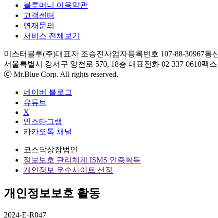
블루머니 이용약관
고객센터
연재문의
서비스 전체보기
미스터블루(주)
대표자 조승진
사업자등록번호 107-88-30967
통신
서울특별시 강서구 양천로 570, 18층
대표전화 02-337-0610
팩스 0
ⓒ Mr.Blue Corp. All rights reserved.
네이버 블로그
유튜브
X
인스타그램
카카오톡 채널
코스닥상장법인
정보보호 관리체계 ISMS 인증획득
개인정보 우수사이트 선정
개인정보보호 활동
2024-E-R047