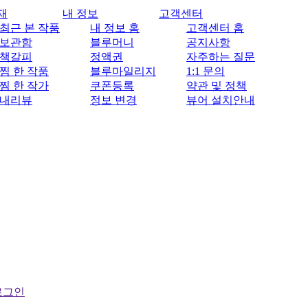
재
내 정보
고객센터
최근 본 작품
내 정보 홈
고객센터 홈
보관함
블루머니
공지사항
책갈피
정액권
자주하는 질문
찜 한 작품
블루마일리지
1:1 문의
찜 한 작가
쿠폰등록
약관 및 정책
내리뷰
정보 변경
뷰어 설치안내
로그인