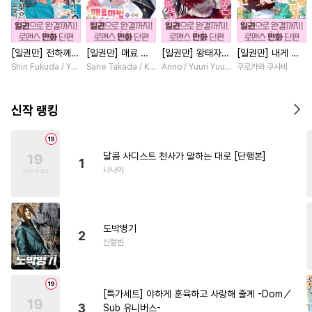
#
역사/시대물
#
SF
#
후회수
#
연상공
#
미남공
[일권만] 전하께서
[일권만] 매료 마
[일권만] 왕태자님
[일권만] 내게 간
#
능욕
#
키작공
#
돔섭버스
는 오늘도 운명의
법에 걸린 척했더
과의 약혼을 거절
섭하지 않겠다던
Shin Fukuda / Yoko Kurosu
Sane Takada / Koki Fuyutsuki
Anno / Yuuri Yuudachi
쿠로카와 쿠사비
#
귀염수
#
동거
#
평범공
상대를 찾으신 모
니 냉담했던 약혼
했더니 어째서인지
냉정한 남편이 어
양이네요 (웃음)
자가 맹목적인 사
얀데레로 돌변했습
째선지 저만 바라
#
웹툰단행본
#
미인공
[단행본]
랑꾼이 되었습니다
니다 [단행본]
봅니다 [단행본]
신작 랭킹
[단행본]
#
회귀물
#
계약관계
#
친구
#
첫경험
#
까칠수
#
육아물
달콤 사디스트 천사가 말하는 대로 [단행본]
1
#
미남수
#
츤데레수
나나이
#
모럴리스
#
애증관계
#
존댓말공
#
동정공
도박병기
#
짝사랑공
#
광공
#
음험공
2
신형빈
#
피폐물
#
감금/강제
#
명랑수
#
재벌공
[특가세트] 야하게 훈육하고 사랑해 줄게 -Dom／
#
사랑꾼공
#
계략수
3
Sub 유니버스-