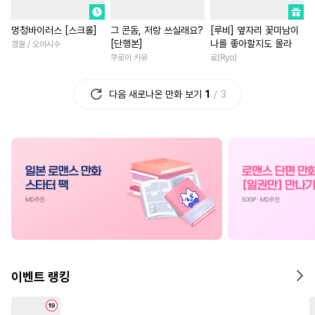
#
소심수
#
무심수
#
연예계
#
영상화
멍청바이러스 [스크롤]
그 콘돔, 저랑 쓰실래요?
[루비] 옆자리 꽃미남이
#
수한정다정공
#
변태공
#
애증관계
#
현대물
[단행본]
나를 좋아할지도 몰라
갱꿀 / 오아시수
#
상처공
#
서양풍
#
직진공
#
선후배
#
다각관계
쿠로이 카유
료(Ryo)
#
평범수
#
능력수
#
학원/캠퍼스
#
무심남
다음 새로나온 만화 보기
1
3
#
소설원작
#
미인수
#
영혼바뀜
#
원나잇
#
능
#
힐링물
#
오메가버스
#
인외존재
#
일상
#
후회
#
하드코어
#
연상연하
#
드라마
#
철벽녀
#
복수
#
인외존재
#
연하수
#
부부
#
일상
#
성장물
#
연상수
#
츤데레공
#
차원이동물
#
로맨스
#
문란수
#
무심공
#
SM
#
삼각관계
#
연애/결혼
#
까칠공
#
다각관계
#
촉수
#
능글남
#
육아물
#
로맨
#
자낮수
#
오해/착각
#
수인
#
소설원작
#
첫경험
이벤트 랭킹
#
재회물
#
강공
#
순진수
#
판타지/SF
#
배틀연애
#
능욕수
#
만화단편
#
게임
#
고수위
#
현대물