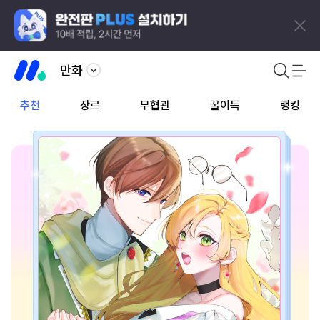
만화
추천
장르
무협관
꿀이득
랭킹