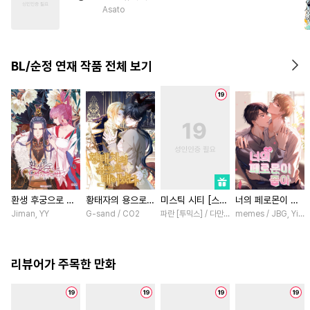
#
벤츠공
#
군림수
Asato
#
OO버스
#
수인수
#
잔망수
#
가이드버스
BL/순정 연재 작품 전체 보기
#
동양풍
#
순정공
#
원나잇
#
유사근친
#
페티쉬
#
굴림수
환생 후궁으로 살
황태자의 용으로
미스틱 시티 [스크
너의 페로몬이 좋
아가는 법 [스크
태어났다 [스크롤]
롤]
아 [스크롤]
Jiman, YY
G-sand / CO2
파란 [투믹스] / 다만 [투믹스]
memes / JBG, Yinlu
롤]
리뷰어가 주목한 만화