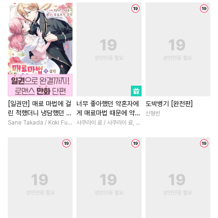
#
단정수
#
학원/캠퍼스
#
동양풍
#
직진남
#
까칠
#
얼빠수
#
연하공
#
임신수
#
친구>연인
#
다정남
#
드라마
#
또라이공
#
소년
#
첫사랑
#
친구
#
선후배
#
질투
#
초딩공
#
동거
#
죽음/살인
#
동물
#
섹스파트너
#
연애/결혼
#
친구>연인
#
도망수
#
달달물
#
순정수
#
짝사랑
#
짝사랑
#
직진
#
시리어스
#
부부
#
학원/캠퍼스
#
오피스물
[일권만] 매료 마법에 걸
너무 좋아했던 약혼자에
도박병기 [완전판]
린 척했더니 냉담했던 약
게 매료마법 때문에 약혼
신형빈
#
삼각관계
#
일상
#
절륜공
#
직진녀
#
백합/GL
혼자가 맹목적인 사랑꾼
파기당했습니다
Sane Takada / Koki Fuyutsuki
사쿠라이 료 / 사쿠라이 료, 시이나 사에라
#
대물공
#
3P
#
리맨물
#
집착남
#
친구
#
절륜남
이 되었습니다 [단행본]
#
욕망수
#
집착공
#
장발
#
평범녀
#
계략남
#
복수
#
연예계
#
후방주의
#
평범녀
#
초능력
#
민감수
#
떡대수
#
조폭공
#
계약관계
#
힐링물
#
강수
#
능글공
#
다공일수
#
다정남
#
성장물
#
연애/결혼
#
상처수
#
사제관계
#
철벽남