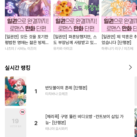
[일권만] 모든 것을 포기한
[일권만] 파혼당했지만, 스
[일권만] 제 약혼은 
평범한 영애는 젊은 빙제의
도 부장님께 사랑받고 있습
었습니다 [단행본]
총애를 받는다 [단행본]
니다 [단행본]
나츠미 / 시바노 이즈미
유카와 아미코
하루나기 리구 / 미즈메
실시간 랭킹
반딧불이의 혼례 [단행본]
1
타치바나 오레코
[체리콕] 구멍 뚫린 비디오방 -컨트보이 삽입 가
2
능- [단행본]
테니야 요시와키