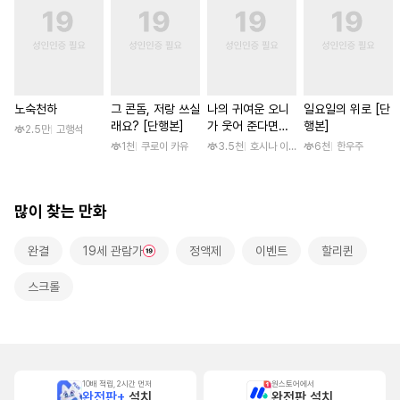
노숙천하
그 콘돔, 저랑 쓰실
나의 귀여운 오니
일요일의 위로 [단
래요? [단행본]
가 웃어 준다면
행본]
2.5만
고행석
[스크롤]
1천
쿠로이 카유
3.5천
호시나 이스즈
6천
한우주
많이 찾는 만화
완결
19세 관람가
정액제
이벤트
할리퀸
스크롤
10배 적립, 2시간 먼저
원스토어에서
완전판+
설치
완전판 설치