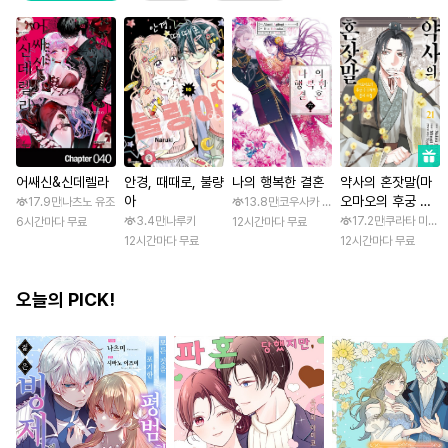
어쌔신&신데렐라
안경, 때때로, 불량
나의 행복한 결혼
약사의 혼잣말(마
아
오마오의 후궁 수
17.9만
나츠노 유조
13.8만
코우사카 리토 / 아기토기 아쿠미
수께끼 풀이수첩)
3.4만
나루키
17.2만
쿠라타 미노지 
6시간마다 무료
12시간마다 무료
12시간마다 무료
12시간마다 무료
오늘의 PICK!