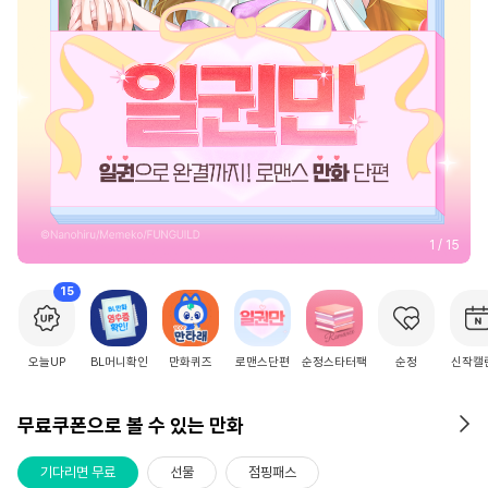
2
/
15
15
오늘UP
BL머니확인
만화퀴즈
로맨스단편
순정스타터팩
순정
신작캘
무료쿠폰으로 볼 수 있는 만화
기다리면 무료
선물
점핑패스