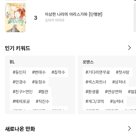
이상한 나라의 아리스가와 [단행본]
3
오자키 아키라
인기 키워드
BL
로맨스
#
동인지
#
변태수
#
침착수
#
기다리면무료
#
첫사랑
#
안경수
#
동정수
#
섹스파트너
#
상처녀
#
친구>연인
#
혐관
#
환생물
#
연상연하
#
절
#
헤테로공
#
직진수
#
개그/코믹
#
능력녀
#
다정수
#
현대물
#
아방수
#
재회물
#
회귀물
#
서양
#
복수
#
후회공
#
유혹
#
역사/시대물
#
나이차커플
새로나온 만화
#
고수위
#
변태
#
능력공
#
명문세가
#
이세계물