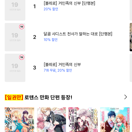
[볼레로] 거인족의 신부 [단행본]
#
감자수
#
예민수
#
재벌남
#
후회남
#
우정
1
20% 할인
#
쓰레기수
#
주종관계
#
연하남
#
판타지
#
개그/코믹
#
다정공
#
이세계물
달콤 사디스트 천사가 말하는 대로 [단행본]
2
10% 할인
#
대형견공
#
유혹수
#
BDSM
#
냉혈공
#
배틀연애
#
능욕공
[볼레로] 거인족의 신부
3
#
기억상실
#
조교
#
짝사랑
7화 무료, 20% 할인
#
능글수
#
첫사랑
#
철벽수
#
초능력
#
적극수
[일권만]
로맨스 만화 단편 등장!
#
개아가공
#
트라우마
#
사제관계
#
떡대공
#
헌신수
#
성인용품
#
계략공
#
난폭공