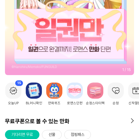
2
/
15
15
오늘UP
BL머니확인
만화퀴즈
로맨스단편
순정스타터팩
순정
신작캘
무료쿠폰으로 볼 수 있는 만화
기다리면 무료
선물
점핑패스