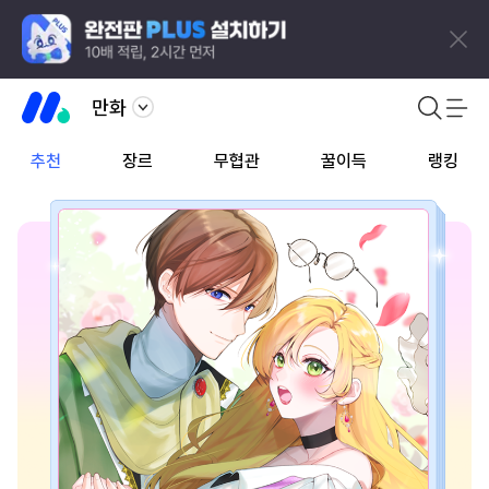
만화
추천
장르
무협관
꿀이득
랭킹