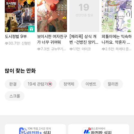
도시정벌 9부
보이시한 여자친구
[체리콕] 상식 개
외톨이에는 익숙하
가 너무 귀여워
변 -건방진 양키
니까요. 약혼자 방
30.7만
신형빈
한 달간 마음대로
치 중! [단행본]
7.3천
규뉴무기고항
1.1만
야이코
2.5만
하레타 준 / 
범하기- [단행본]
많이 찾는 만화
완결
19세 관람가
정액제
이벤트
할리퀸
스크롤
10배 적립, 2시간 먼저
원스토어에서
완전판+
설치
완전판 설치