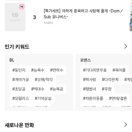
[특가세트] 야하게 훈육하고 사랑해 줄게 -Dom／
3
Sub 유니버스-
Asato
인기 키워드
BL
로맨스
#
동인지
#
능욕수
#
연하수
#
기다리면무료
#
육아물
#
개아가공
#
오해/착각
#
짝사랑
#
다각관계
#
게
#
초딩공
#
떡대수
#
능욕공
#
평범녀
#
우정
#
모럴리스
#
기억상실
#
차원이동물
#
연애/결혼
#
시리어스
#
연상공
#
영상화
#
로맨스
#
까칠
#
이세계물
#
배틀연애
#
섹스파트너
#
애증관계
새로나온 만화
#
혐관
#
삼각관계
#
평범공
#
직진남
#
친구
#
동거