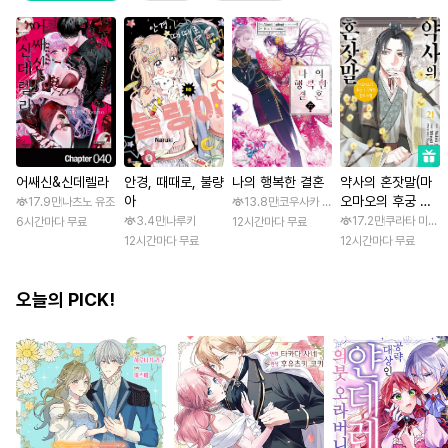
어쌔신&신데렐라
안경, 때때로, 불량
나의 행복한 결혼
약사의 혼잣말(마
아
오마오의 후궁 수
17.9만
나츠노 유조
13.8만
코우사카 리토 / 아기토기 아쿠미
수께끼 풀이수첩)
3.4만
나루키
17.2만
쿠라타 미노지 
6시간마다 무료
12시간마다 무료
12시간마다 무료
12시간마다 무료
오늘의 PICK!