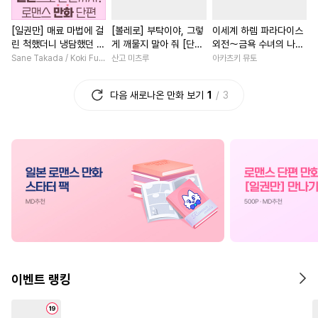
#
까칠수
#
동물
#
상처공
#
후회녀
#
일상
[일권만] 매료 마법에 걸
[볼레로] 부탁이야, 그렇
이세계 하렘 파라다이스
#
개그/코믹
#
첫사랑
#
역사/시대물
#
절륜남
린 척했더니 냉담했던 약
게 깨물지 말아 줘 [단행
외전～금욕 수녀의 나라
#
능글공
#
계략공
#
변태
#
백합/GL
#
친구>연인
혼자가 맹목적인 사랑꾼
본]
～ [단행본]
Sane Takada / Koki Fuyutsuki
산고 미츠루
아카츠키 뮤토
이 되었습니다 [단행본]
#
리맨물
#
장발
#
사랑꾼공
#
연상연하
#
오피스물
다음 새로나온 만화 보기
1
3
#
현대물
#
다정공
#
선후배
#
개그/코믹
#
드라마
#
귀염수
#
존댓말공
#
이세계물
#
철벽남
#
평범수
#
임신수
#
상처수
#
원나잇
#
소년
#
직진남
#
인외존재
#
재벌공
#
재회물
#
명문세가
#
역사/시대물
#
미인공
#
연애/결혼
#
능글남
#
감금/강제
#
페티쉬
#
환생물
#
부부
#
집착공
#
대형견공
#
학원/캠퍼스
#
연예계
#
짝사랑공
#
헌신수
#
회귀물
#
계약관계
이벤트 랭킹
#
연상연하
#
원나잇
#
초능력
#
재벌남
#
무심
#
단정수
#
적극수
#
순정공
#
연하남
#
학원/캠퍼스