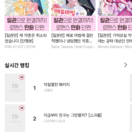
[일권만] 제 약혼은 취소되
[일권만] 매료 마법에 걸린
[일권만] 기억상실 악
었습니다 [단행본]
척했더니 냉담했던 약혼자
애는 공략 대상인 얀
가 맹목적인 사랑꾼이 되었
붓 오라버니에게서 
하루나기 리구 / 미즈메
Sane Takada / Koki Fuyutsuki
Minoru Katsura / Mi
습니다 [단행본]
수가 없다 [단행본]
실시간 랭킹
악질열전 패키지
1
고행석
지금부터 친구는 그만할까? [스크롤]
2
니츠야마 니츠코