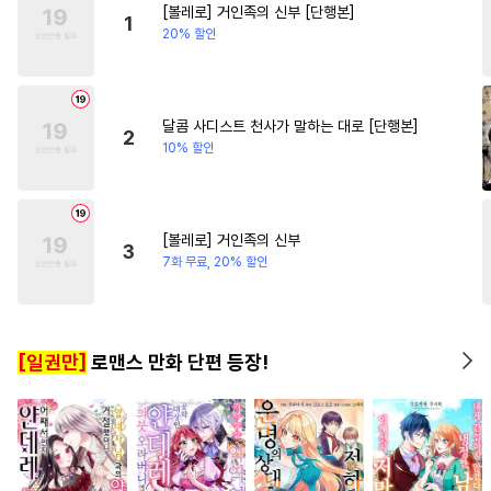
[볼레로] 거인족의 신부 [단행본]
#
연애/결혼
#
다공일수
#
고수위
#
인외존재
1
20% 할인
#
애증관계
#
소설원작
#
삼각관계
#
배틀연애
#
자낮수
#
욕망수
#
서양풍
#
평범녀
#
다정남
#
첫경
#
피폐물
#
초능력
달콤 사디스트 천사가 말하는 대로 [단행본]
2
10% 할인
#
사제관계
#
예민수
#
재회물
#
트라우마
#
주종관계
#
소심수
[볼레로] 거인족의 신부
3
#
학원/캠퍼스
#
연하공
7화 무료, 20% 할인
#
헤테로공
#
수한정다정공
#
후방주의
#
도망수
[일권만]
로맨스 만화 단편 등장!
#
얼빠수
#
츤데레공
#
첫경험
#
OO버스
#
변태공
#
달달물
#
판타지
#
직진공
#
벤츠공
#
일상