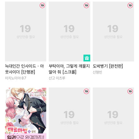
#
친구
#
친구>연인
#
능욕
#
상처녀
#
동양풍
#
냉혈공
#
촉수
#
나이차커플
#
능력녀
#
미인수
#
능글수
#
후회남
#
죽음/살인
#
오메가버스
#
능력공
#
계략남
#
친구
#
첫사랑
#
조폭공
#
강공
#
육아물
#
영혼바뀜
#
직진녀
#
미남수
#
또라이공
#
집착남
#
첫사랑
#
명랑수
#
무심수
#
안경수
#
사제관계
#
짝사랑
늑대인간 인사이드・아
부탁이야, 그렇게 깨물지
도박병기 [완전판]
웃사이더 [단행본]
말아 줘 [스크롤]
신형빈
#
철벽수
#
수인수
#
다정수
#
철벽녀
#
일상
#
복수
이치노미야 87
산고 미츠루
#
순정수
#
난폭공
#
아방수
#
판타지/SF
#
선후배
#
강수
#
조교
#
고수위
#
성장물
#
현대물
#
로맨
#
성인용품
#
능력수
#
동양풍
#
다정남
#
군림수
#
문란수
#
소설원작
#
친구>연인
#
가이드버스
#
쓰레기수
#
서양풍
#
현대물
#
성장
#
민감수
#
미남공
#
대물공
#
복수물
#
힐링물
#
절륜