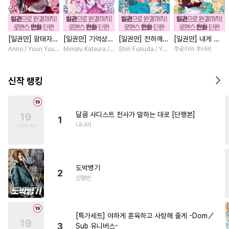
#
유혹
#
복수
#
후회공
#
짝사랑
#
SM
#
순진수
[일권만] 왕태자님
[일권만] 기억상실
[일권만] 전하께서
[일권만] 내게 간
#
절륜공
#
3P
#
연예계
과의 약혼을 거절
악역 영애는 공략
는 오늘도 운명의
섭하지 않겠다던
Anno / Yuuri Yuudachi
Minoru Katsura / Mizune
Shin Fukuda / Yoko Kurosu
쿠로카와 쿠사비
#
계약관계
#
능욕
#
광공
했더니 어째서인지
대상인 얀데레 의
상대를 찾으신 모
냉정한 남편이 어
얀데레로 돌변했습
붓 오라버니에게서
양이네요 (웃음)
째선지 저만 바라
#
드라마
#
다각관계
니다 [단행본]
도망칠 수가 없다
[단행본]
봅니다 [단행본]
신작 랭킹
[단행본]
#
직진수
#
키작공
#
유사근친
#
변태수
달콤 사디스트 천사가 말하는 대로 [단행본]
1
#
후회수
#
회귀물
나나이
#
츤데레수
#
떡대공
#
SF
#
감자수
#
수인
#
부부
도박병기
#
힐링물
#
음험공
#
무심공
2
신형빈
#
BDSM
#
웹툰단행본
#
만화단편
#
잔망수
[특가세트] 야하게 훈육하고 사랑해 줄게 -Dom／
#
계략수
#
동정수
#
동정공
3
Sub 유니버스-