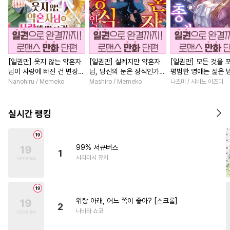
[일권만] 웃지 않는 약혼자
[일권만] 실례지만 약혼자
[일권만] 모든 것을 
님이 사랑에 빠진 건 변장한
님, 당신의 눈은 장식인가
평범한 영애는 젊은 
저인 것 같습니다 [단행본]
요? [단행본]
총애를 받는다 [단행
Nanohiru / Memeko
Mashiro / Memeko
나츠미 / 시바노 이즈미
실시간 랭킹
99% 서큐버스
1
시라이시 유키
위랑 아래, 어느 쪽이 좋아? [스크롤]
2
나바라 쇼코