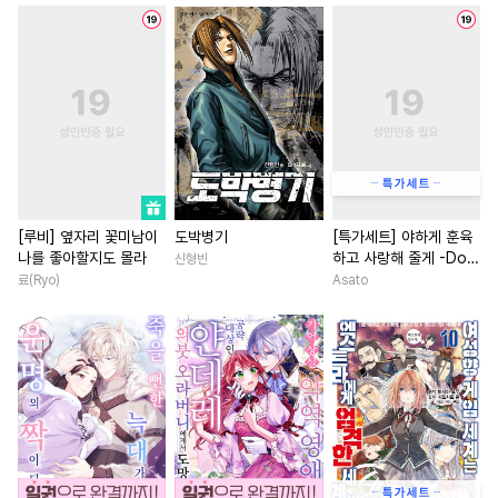
#
미남공
#
자낮수
#
연상공
#
오피스물
#
평범녀
#
평범공
#
군림수
#
변태
#
연하남
#
소설원작
#
동양풍
#
능력공
#
까칠수
#
인외존재
#
평범녀
#
도망수
#
수인수
#
변태수
#
연상연하
#
사제관계
#
연상연하
#
회귀물
#
철벽남
#
절륜
#
이세계
#
존댓말공
#
사랑꾼공
#
드라마
#
상처녀
#
현대
#
인외존재
#
계략수
#
차원이동물
#
직진남
[루비] 옆자리 꽃미남이
도박병기
[특가세트] 야하게 훈육
나를 좋아할지도 몰라
하고 사랑해 줄게 -Dom
신형빈
#
떡대수
#
동물
#
판타지/SF
#
환생물
／Sub 유니버스-
료(Ryo)
Asato
#
수한정다정공
#
웹툰단행본
#
직진녀
#
재회물
#
계략공
#
재벌공
#
동정공
#
애증관계
#
백합/GL
#
강수
#
드라마
#
단정수
#
계약관계
#
다정남
#
하드코어
#
짝사랑
#
무심남
#
연애/결혼
#
후회수
#
개아가공
#
철벽녀
#
개그/코믹
#
잔망수
#
첫경험
#
육아물
#
죽음/살인
#
첫경험