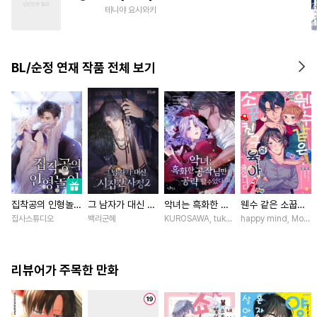
#
다정수
#
욕망수
테니야 요시와키
#
삼각관계
#
힐링물
#
달달물
#
소설원작
#
친구
BL/순정 연재 작품 전체 보기
#
직진공
#
주종관계
#
강공
#
미인수
집착공의 인형놀이
그 남자가 대신 시
악녀는 흑화한 공
웬수 같은 소꿉친
[스크롤]
집간 사정 [스크
작님만 공략할 수
구와 육아 중입니
집사스튜디오
백리군혜
KUROSAWA, tukasa / PRISMstudio, ASA
happy mind, Mokum
롤]
있다 [스크롤]
다 [스크롤]
리뷰어가 주목한 만화