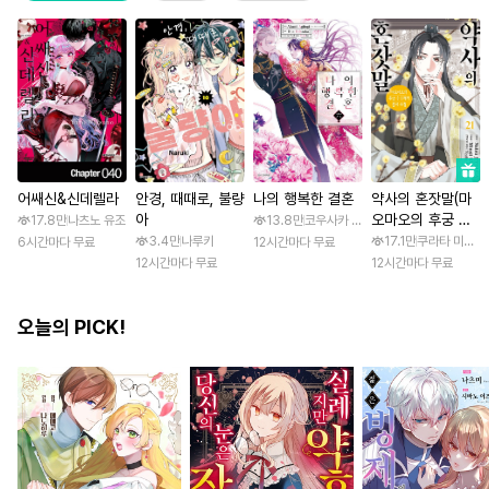
어쌔신&신데렐라
안경, 때때로, 불량
나의 행복한 결혼
약사의 혼잣말(마
아
오마오의 후궁 수
17.8만
나츠노 유조
13.8만
코우사카 리토 / 아기토기 아쿠미
수께끼 풀이수첩)
3.4만
나루키
17.1만
쿠라타 미노지 
6시간마다 무료
12시간마다 무료
12시간마다 무료
12시간마다 무료
오늘의 PICK!