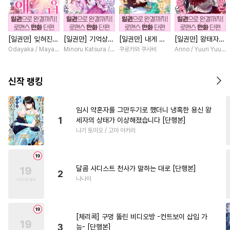
#
다각관계
#
연예계
#
대형견공
#
수인
#
순정공
[일권만] 잊혀진
[일권만] 기억상실
[일권만] 내게 간
[일권만] 왕태자님
#
연하공
#
헤테로공
왕녀지만 정략결혼
악역 영애는 공략
섭하지 않겠다던
과의 약혼을 거절
Odayaka / Maya Koike
Minoru Katsura / Mizune
쿠로카와 쿠사비
Anno / Yuuri Yuuda
#
명랑수
#
가이드버스
한 남편에게 익애
대상인 얀데레 의
냉정한 남편이 어
했더니 어째서인지
받고 있습니다 [단
붓 오라버니에게서
째선지 저만 바라
얀데레로 돌변했습
#
또라이공
#
상처수
행본]
도망칠 수가 없다
봅니다 [단행본]
니다 [단행본]
신작 랭킹
[단행본]
#
감자수
#
문란수
#
귀염수
#
인싸공
#
침착수
#
초능력
임시 약혼자를 그만두기로 했더니 냉혹한 용신 왕
1
세자의 상태가 이상해졌습니다 [단행본]
#
친구>연인
#
민감수
나기 토미오 / 고마 아카리
#
철벽수
#
츤데레수
#
시리어스
#
후회공
달콤 사디스트 천사가 말하는 대로 [단행본]
#
능욕수
#
변태공
#
원나잇
2
나나이
#
상처공
#
혐관
#
연하수
#
쓰레기수
#
재회물
[체리콕] 구멍 뚫린 비디오방 -컨트보이 삽입 가
#
미남수
#
사제관계
3
능- [단행본]