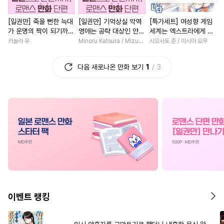
#
아방수
#
짝사랑공
#
명문세가
#
직진남
[일권만] 죽을 뻔한 늑대
[일권만] 기억상실 악역
[특가세트] 여성향 게임
#
배틀연애
#
리맨물
#
능력녀
#
짝사랑
#
서양
가 운명의 짝이 되기까지
영애는 공략 대상인 얀데
세계는 엑스트라에게 엄
#
능욕공
#
헌신수
#
친구>연인
#
계략남
[단행본]
레 의붓 오라버니에게서
격한 세계입니다
카놀라 유
Minoru Katsura / Mizune
시오사토 준 / 미시마 요무
도망칠 수가 없다 [단행
#
감금/강제
#
돔섭버스
#
학원/캠퍼스
#
삼각관계
본]
다음 새로나온 만화 보기
1
3
#
키작공
#
애증관계
#
원나잇
#
후회녀
#
고수
#
개그/코믹
#
이세계물
#
친구>연인
#
절륜남
#
동정수
#
고수위
#
성장물
#
영상화
#
후회
#
계약관계
#
서양풍
#
능글남
#
일상
#
짝사랑
#
만화단편
#
헌신공
#
질투
#
동거
#
친구
#
힐링물
#
옴니버스
#
예민수
#
일상
#
복수물
#
성장물
#
까칠공
#
부부
#
집착남
#
학원/캠퍼스
#
역사/시대물
#
냉혈공
#
능욕
#
까칠남
#
회귀물
이벤트 랭킹
#
촉수
#
순정수
#
안경수
#
선후배
#
연예계
#
미인공
#
섹스파트너
#
섹스파트너
#
로맨스