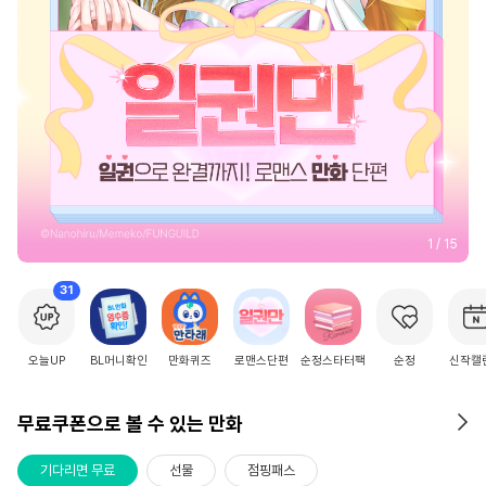
2
/
15
31
오늘UP
BL머니확인
만화퀴즈
로맨스단편
순정스타터팩
순정
신작캘
무료쿠폰으로 볼 수 있는 만화
기다리면 무료
선물
점핑패스