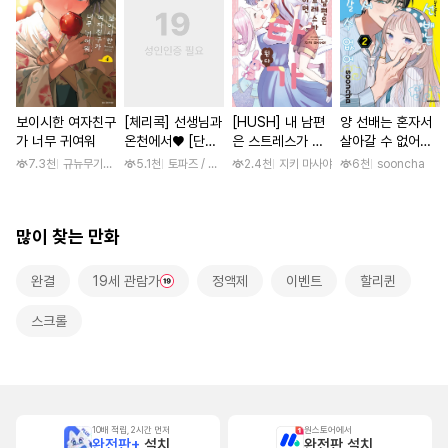
보이시한 여자친구
[체리콕] 선생님과
[HUSH] 내 남편
양 선배는 혼자서
가 너무 귀여워
온천에서♥ [단행
은 스트레스가 쌓
살아갈 수 없어
본]
이면 쇼타가 된다
[단행본]
7.3천
규뉴무기고항
5.1천
토파즈 / 아오바 후미노리
2.4천
지키 마사야
6천
sooncha
많이 찾는 만화
완결
19세 관람가
정액제
이벤트
할리퀸
스크롤
10배 적립, 2시간 먼저
원스토어에서
완전판+
설치
완전판 설치