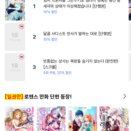
임시 약혼자를 그만두기로 했더니 냉혹한 용신 왕
#
현대물
#
순진수
#
집착수
#
연애/결혼
#
배틀연애
1
세자의 상태가 이상해졌습니다 [단행본]
10% 할인
#
소심수
#
능글공
#
육아물
#
동양풍
#
복수
#
성인용품
#
다공일수
#
절륜공
#
대물공
#
페티쉬
달콤 사디스트 천사가 말하는 대로 [단행본]
2
10% 할인
#
츤데레공
#
조폭공
#
벤츠공
#
유혹
#
얼빠수
#
동거
#
능력수
#
능욕
빈틈없는 상사는 욕망을 숨기지 않는다 (완전판)
3
[스크롤]
#
모럴리스
#
트라우마
5화 무료, 20% 할인
#
평범수
#
초딩공
#
오해/착각
#
유혹수
[일권만]
로맨스 만화 단편 등장!
#
후방주의
#
조교
#
기억상실
#
광공
#
SM
#
음험공
#
피폐물
#
일상
#
능글수
#
학원/캠퍼스