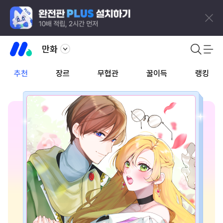
만화
추천
장르
무협관
꿀이득
랭킹