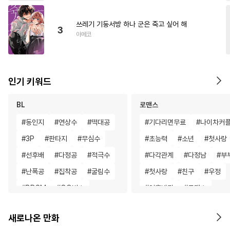
쓰레기 기둥서방 하나 군은 죽고 싶어 해
3
아메코
인기 키워드
BL
로맨스
#
동인지
#
연상수
#
떡대공
#
기다리면무료
#
나이차커
#
3P
#
판타지
#
무심수
#
초능력
#
소년
#
첫사랑
#
선후배
#
다정공
#
적극수
#
다각관계
#
다정남
#
부
#
난폭공
#
집착공
#
굴림수
#
첫사랑
#
친구
#
우정
#
BDSM
#
OO버스
#
영혼바뀜
#
로맨스
#
무심공
#
오메가버스
#
현대물
#
할리퀸
#
게임
새로나온 만화
#
첫사랑
#
임신수
#
장발
#
역사/시대물
#
재벌남