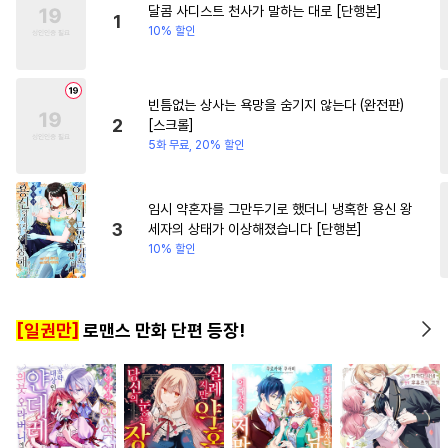
달콤 사디스트 천사가 말하는 대로 [단행본]
#
학원/캠퍼스
#
미인공
1
10% 할인
#
순정수
#
문란공
#
평범수
#
능욕수
#
감금/강제
빈틈없는 상사는 욕망을 숨기지 않는다 (완전판)
#
순정공
#
민감수
#
임신수
2
[스크롤]
#
페티쉬
#
군림수
5화 무료, 20% 할인
#
짝사랑공
#
헌신수
#
유혹수
#
재회물
임시 약혼자를 그만두기로 했더니 냉혹한 용신 왕
3
세자의 상태가 이상해졌습니다 [단행본]
#
개아가공
#
장발
#
집착수
10% 할인
#
성인용품
#
초능력
#
음험공
#
개그/코믹
[일권만]
로맨스 만화 단편 등장!
#
동정공
#
인외존재
#
벤츠공
#
선후배
#
연하공
#
명랑수
#
예민수
#
사제관계
#
옴니버스