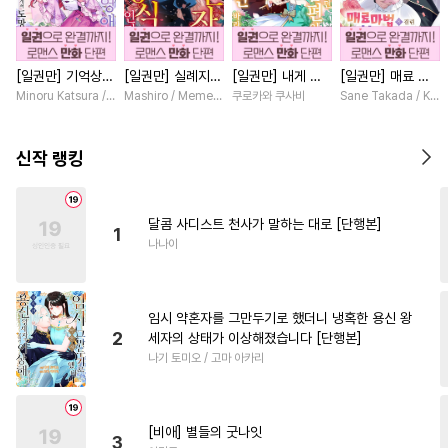
#
판타지
#
동정수
#
계략수
#
쓰레기공
#
배틀연애
[일권만] 기억상실
[일권만] 실례지만
[일권만] 내게 간
[일권만] 매료 마
#
굴림수
#
츤데레공
악역 영애는 공략
약혼자님, 당신의
섭하지 않겠다던
법에 걸린 척했더
Minoru Katsura / Mizune
Mashiro / Memeko
쿠로카와 쿠사비
Sane Takada / Koki
#
냉혈공
#
동양풍
#
철벽수
대상인 얀데레 의
눈은 장식인가요?
냉정한 남편이 어
니 냉담했던 약혼
붓 오라버니에게서
[단행본]
째선지 저만 바라
자가 맹목적인 사
#
동거
#
고수위
#
계약관계
도망칠 수가 없다
봅니다 [단행본]
랑꾼이 되었습니다
신작 랭킹
[단행본]
[단행본]
#
직진공
#
수인수
#
SM
#
현대물
#
키작공
#
까칠수
달콤 사디스트 천사가 말하는 대로 [단행본]
1
#
평범공
#
다각관계
나나이
#
하드코어
#
모럴리스
#
떡대공
#
귀염수
임시 약혼자를 그만두기로 했더니 냉혹한 용신 왕
#
만화단편
#
수한정다정공
2
세자의 상태가 이상해졌습니다 [단행본]
나기 토미오 / 고마 아카리
#
부부
#
주종관계
#
후회공
#
혐관
#
능욕공
#
동물
#
친구
#
강공
#
오해/착각
[비애] 별들의 굿나잇
3