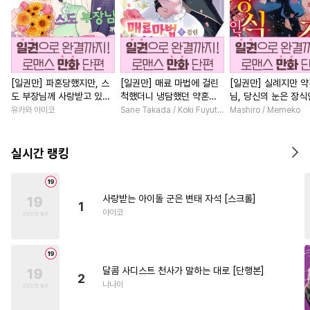
[일권만] 파혼당했지만, 스
[일권만] 매료 마법에 걸린
[일권만] 실례지만 
도 부장님께 사랑받고 있습
척했더니 냉담했던 약혼자
님, 당신의 눈은 장
니다 [단행본]
가 맹목적인 사랑꾼이 되었
요? [단행본]
유카와 아미코
Sane Takada / Koki Fuyutsuki
Mashiro / Memeko
습니다 [단행본]
실시간 랭킹
사랑받는 아이돌 군은 변태 자석 [스크롤]
1
야이코
달콤 사디스트 천사가 말하는 대로 [단행본]
2
나나이