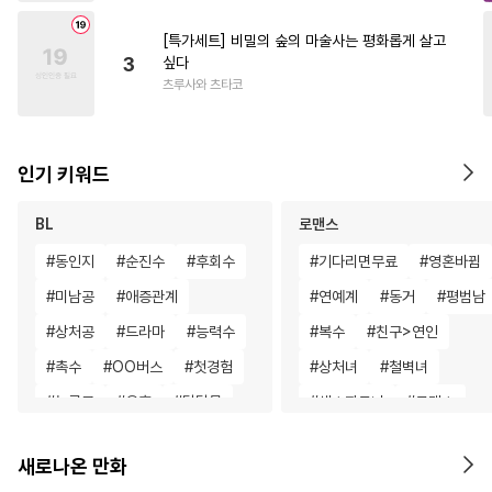
[특가세트] 비밀의 숲의 마술사는 평화롭게 살고
3
싶다
츠루사와 츠타코
인기 키워드
BL
로맨스
#
동인지
#
순진수
#
후회수
#
기다리면무료
#
영혼바뀜
#
미남공
#
애증관계
#
연예계
#
동거
#
평범남
#
상처공
#
드라마
#
능력수
#
복수
#
친구>연인
#
촉수
#
OO버스
#
첫경험
#
상처녀
#
철벽녀
#
능글공
#
유혹
#
달달물
#
섹스파트너
#
로맨스
#
연하수
#
집착공
#
소심수
#
고수위
#
현대물
#
힐링
새로나온 만화
#
재벌공
#
질투
#
연상공
#
까칠남
#
삼각관계