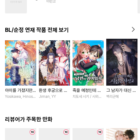
아린코
#
도망수
#
감자수
#
초딩공
#
회귀물
#
미인수
#
가이드버스
#
변태수
BL/순정 연재 작품 전체 보기
#
원나잇
아이를 가졌지만
환생 후궁으로 살
죽을 예정인데 남
그 남자가 대신 시
사랑 없는 결혼은
아가는 법 [스크
편이 너무 귀여워
집간 사정 [스크
Yosikawa, Hinoshika tamon / Hinoshika tamon, Tomomi Iwashima
Jiman, YY
치토세 시키 / 사와노 이즈미
백리군혜
거절합니다 [스크
롤]
서 곤란해! [스크
롤]
롤]
롤]
리뷰어가 주목한 만화