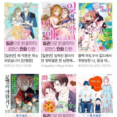
#
트라우마
#
문란수
#
영상화
#
집착남
#
로맨
#
상처수
#
연상연하
#
짝사랑
#
후회남
#
절륜
#
쓰레기수
#
침착수
#
무심남
#
친구>연인
#
능글수
#
변태
#
수인
#
학원/캠퍼스
#
죽음/살인
#
삼각관계
#
연예계
#
현대물
#
짝사랑
#
서양
#
변태공
#
짝사랑
#
3P
#
계략남
#
친구
#
다정남
#
까칠공
#
일상
#
욕망수
#
계약관계
#
부부
#
능글
[일권만] 제 약혼은 취소
[일권만] 잊혀진 왕녀지
블랙 마도구사 길드에서
되었습니다 [단행본]
만 정략결혼 한 남편에게
추방당한 나, 왕궁 마술
#
친구>연인
#
광공
#
소설원작
#
재회물
익애받고 있습니다 [단행
사로 거두어진다 [단행
하루나기 리구 / 미즈메
Odayaka / Maya Koike
토리카이 야스유키 / 하즈키 슈스이·necömi
#
BDSM
#
능력공
#
서양풍
#
조신남
#
친구
#
선후배
본]
본]
#
또라이공
#
자낮수
#
복수물
#
첫사랑
#
회귀
#
헤테로공
#
후방주의
#
능욕
#
배틀연애
#
직진
#
사랑꾼공
#
육아물
#
오피스물
#
동양풍
#
조폭공
#
다공일수
#
성장물
#
연애/결혼
#
리맨물
#
계략공
#
능욕
#
직진남
#
철벽남
#
첫경