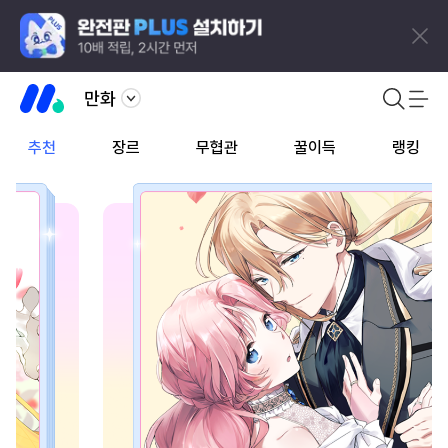
만화
추천
장르
무협관
꿀이득
랭킹