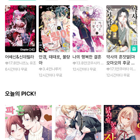
어쌔신&신데렐라
안경, 때때로, 불량
나의 행복한 결혼
약사의 혼잣말(마
아
오마오의 후궁 수
17.8만
나츠노 유조
13.8만
코우사카 리토 / 아기토기 아쿠미
수께끼 풀이수첩)
3.4만
나루키
17.1만
쿠라타 미노지 
6시간마다 무료
12시간마다 무료
12시간마다 무료
12시간마다 무료
오늘의 PICK!