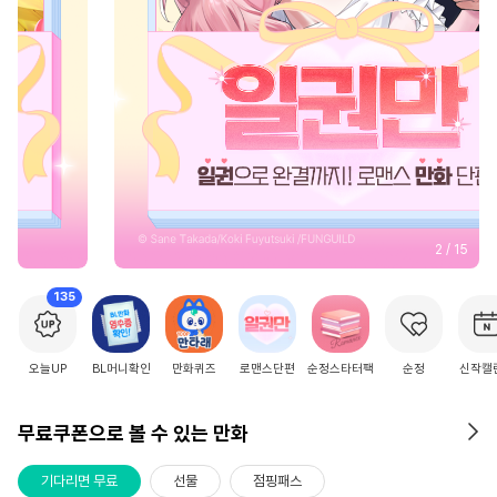
2
/
15
135
오늘UP
BL머니확인
만화퀴즈
로맨스단편
순정스타터팩
순정
신작캘
무료쿠폰으로 볼 수 있는 만화
기다리면 무료
선물
점핑패스