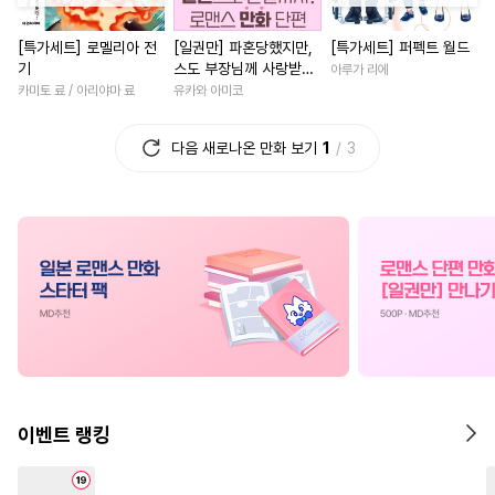
#
다정공
#
안경수
#
떡대수
#
후회녀
#
첫사랑
[특가세트] 로멜리아 전
[일권만] 파혼당했지만,
[특가세트] 퍼펙트 월드
#
연상수
#
인싸공
#
연상연하
#
환생물
기
스도 부장님께 사랑받고
아루가 리에
#
이세계물
#
강수
#
다정남
#
사제관계
있습니다 [단행본]
카미토 료 / 아리야마 료
유카와 아미코
#
대형견공
#
섹스파트너
#
절륜남
#
일상
#
연하남
다음 새로나온 만화 보기
1
3
#
츤데레수
#
첫사랑
#
명문세가
#
직진남
#
게
#
난폭공
#
역사/시대물
#
판타지/SF
#
애증관계
#
아방수
#
다정수
#
단정수
#
다각관계
#
일상
#
평범
#
헌신공
#
잔망수
#
적극수
#
육아물
#
인외존재
#
소
#
무심공
#
소설원작
#
우정
#
능력녀
#
평범녀
#
절륜공
#
존댓말공
#
개그/코믹
#
역사/시대물
#
기억상실
#
웹툰단행본
#
나이차커플
#
할리퀸
#
오메가버스
#
무심수
#
재벌남
#
원나잇
이벤트 랭킹
#
대물공
#
피폐물
#
얼빠수
#
연애/결혼
#
성장물
#
조교
#
힐링물
#
미남수
#
드라마
#
학원/캠퍼스