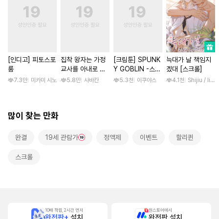
[인디고] 피토스포
집착 왕자는 가정
[크림툰] SPUNK
늑대가 날 책임지
룸
교사를 아내로 맞
Y GOBLIN -스펑
겠대 [스크롤]
이하고 싶다 [스크
키 고블린- [단행
7.3만
미카미 시노
5.8만
사바칸
5.3천
이쿠야스
4.1천
Shijiu / liube
롤]
본]
많이 찾는 만화
완결
19세 관람가
정액제
이벤트
할리퀸
스크롤
10배 적립, 2시간 먼저
원스토어에서
완전판+
설치
완전판 설치