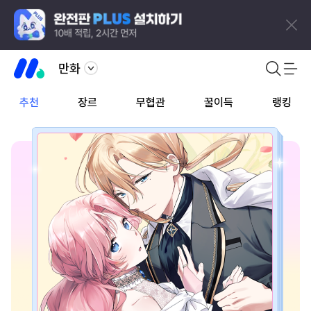
만화
추천
장르
무협관
꿀이득
랭킹