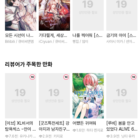
모든 시선이 나에
기다릴게, 세상의
나를 찍어줘 [스크
금기의 아이 [스크
게 [스크롤]
끝에서 [스크롤]
롤]
롤]
Bilibili / 큐비씨앤엠
iCiyuan / 큐비씨앤엠
빵집 / 않이
사야시 미카 / 센자키 
리뷰어가 주목한 만화
[이브] XL비서의
[굿즈특전세트] 강
어쨌든 귀여워
[루비] 봄을 안고
탐욕섹스 ~안이 흠
아지과 남자친구
있었다 ALIVE 6
1.6만
하타 켄지로
뻑 젖을 때까지 사
외전
부
7.6천
유키나카 사쿠라노
2.9천
카지로
3.9천
닛타 유카