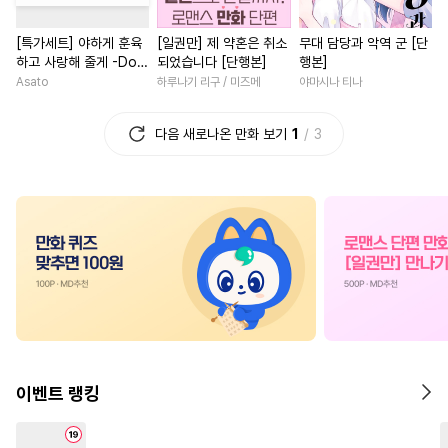
#
민감수
#
계약관계
#
친구>연인
#
연애/결혼
[특가세트] 야하게 훈육
[일권만] 제 약혼은 취소
무대 담당과 악역 군 [단
#
옴니버스
#
평범수
#
무심남
#
복수
#
삼각관
하고 사랑해 줄게 -Dom
되었습니다 [단행본]
행본]
#
삼각관계
#
학원/캠퍼스
#
재회물
#
철벽녀
／Sub 유니버스-
Asato
하루나기 리구 / 미즈메
야마시나 티나
#
오메가버스
#
리맨물
#
친구>연인
#
인외존재
다음 새로나온 만화 보기
1
3
#
능욕수
#
BDSM
#
다정수
#
친구
#
학원/캠퍼스
#
친구>연인
#
섹스파트너
#
짝사랑
#
서양풍
#
영상
#
문란공
#
다공일수
#
동거
#
판타지/SF
#
직진녀
#
연상수
#
욕망수
#
소년
#
죽음/살인
#
로맨
#
쓰레기공
#
친구
#
능력공
#
연상연하
#
철벽남
#
굴림수
#
만화단편
#
능글남
#
첫경험
#
육아
#
대형견공
#
절륜공
#
다정남
#
평범녀
#
상처
#
난폭공
#
동정공
#
현대물
#
절륜
#
사제관계
#
동양
이벤트 랭킹
#
집착수
#
동물
#
집착공
#
로맨스
#
조신남
#
드라
#
까칠수
#
OO버스
#
게임
#
소설원작
#
짝사