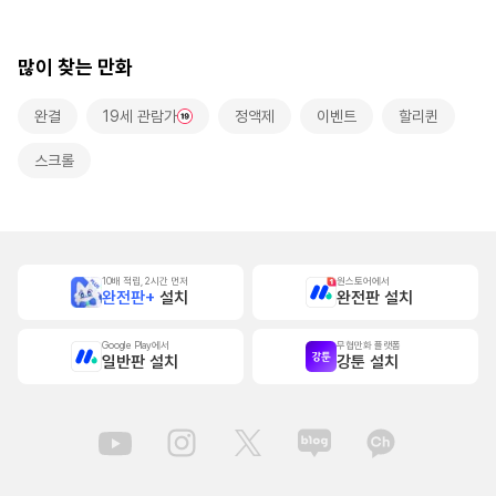
랑받고 있습니다~
[스크롤]
많이 찾는 만화
완결
19세 관람가
정액제
이벤트
할리퀸
스크롤
10배 적립, 2시간 먼저
원스토어에서
완전판+
설치
완전판 설치
Google Play에서
무협만화 플랫폼
일반판 설치
강툰 설치