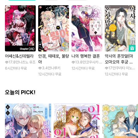
어쌔신&신데렐라
안경, 때때로, 불량
나의 행복한 결혼
약사의 혼잣말(마
아
오마오의 후궁 수
17.8만
나츠노 유조
13.8만
코우사카 리토 / 아기토기 아쿠미
수께끼 풀이수첩)
3.4만
나루키
17만
쿠라타 미노지 /
6시간마다 무료
12시간마다 무료
12시간마다 무료
12시간마다 무료
오늘의 PICK!