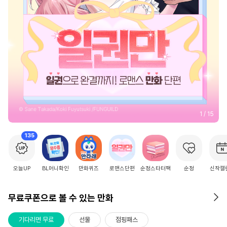
2
/
15
135
오늘UP
BL머니확인
만화퀴즈
로맨스단편
순정스타터팩
순정
신작캘
무료쿠폰으로 볼 수 있는 만화
기다리면 무료
선물
점핑패스