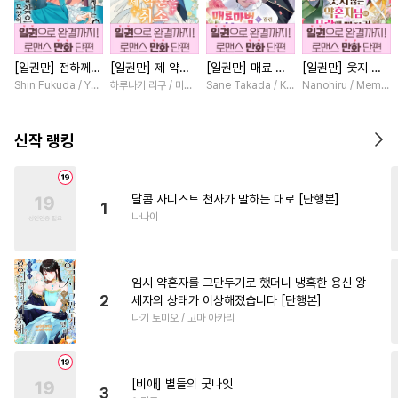
#
페티쉬
#
계략수
#
수인
#
능욕
#
다정공
#
미남공
[일권만] 전하께서
[일권만] 제 약혼
[일권만] 매료 마
[일권만] 웃지 않
#
웹툰단행본
#
이세계물
는 오늘도 운명의
은 취소되었습니다
법에 걸린 척했더
는 약혼자님이 사
Shin Fukuda / Yoko Kurosu
하루나기 리구 / 미즈메
Sane Takada / Koki Fuyutsuki
Nanohiru / Memek
#
도망수
#
사제관계
상대를 찾으신 모
[단행본]
니 냉담했던 약혼
랑에 빠진 건 변장
양이네요 (웃음)
자가 맹목적인 사
한 저인 것 같습니
#
연하공
#
대물공
[단행본]
랑꾼이 되었습니다
다 [단행본]
신작 랭킹
[단행본]
#
감금/강제
#
서양풍
#
일상
#
배틀연애
#
예민수
달콤 사디스트 천사가 말하는 대로 [단행본]
1
#
헤테로공
#
순정공
#
변태
나나이
#
회귀물
#
후방주의
#
첫사랑
#
주종관계
임시 약혼자를 그만두기로 했더니 냉혹한 용신 왕
#
오해/착각
#
안경수
2
세자의 상태가 이상해졌습니다 [단행본]
나기 토미오 / 고마 아카리
#
무심수
#
동양풍
#
강수
#
동정수
#
능욕공
#
능력수
#
헌신공
#
피폐물
[비애] 별들의 굿나잇
3