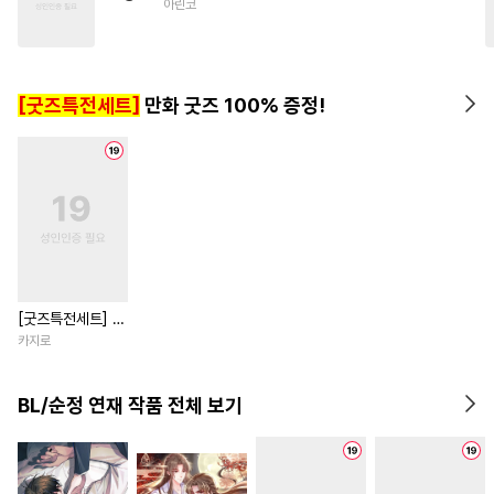
아린코
#
짝사랑공
#
귀염수
#
다각관계
#
능글공
#
아방수
#
기억상실
[굿즈특전세트]
만화 굿즈 100% 증정!
[굿즈특전세트] 강
아지과 남자친구
카지로
외전
BL/순정 연재 작품 전체 보기