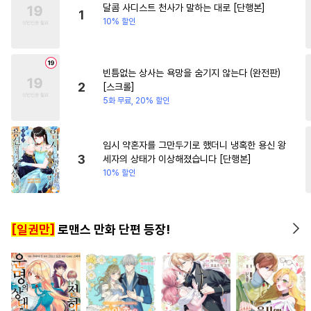
달콤 사디스트 천사가 말하는 대로 [단행본]
#
감자수
#
힐링물
#
순진수
1
10% 할인
#
수한정다정공
#
트라우마
#
유혹
#
드라마
#
재회물
빈틈없는 상사는 욕망을 숨기지 않는다 (완전판)
#
냉혈공
#
선후배
2
[스크롤]
#
츤데레공
#
유혹수
5화 무료, 20% 할인
#
개아가공
#
연하수
#
평범공
#
또라이공
#
조교
임시 약혼자를 그만두기로 했더니 냉혹한 용신 왕
3
세자의 상태가 이상해졌습니다 [단행본]
#
초딩공
#
초능력
#
혐관
10% 할인
#
소심수
#
후회수
#
달달물
#
3P
#
임신수
#
미인공
[일권만]
로맨스 만화 단편 등장!
#
육아물
#
직진공
#
하드코어
#
촉수
#
능글수
#
연상연하
#
헌신수
#
인외존재
#
침착수