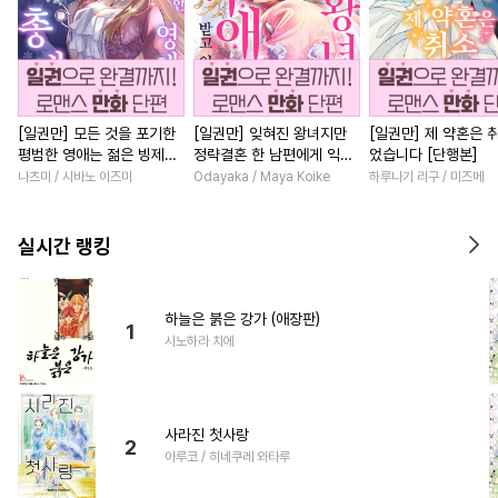
[일권만] 모든 것을 포기한
[일권만] 잊혀진 왕녀지만
[일권만] 제 약혼은 
평범한 영애는 젊은 빙제의
정략결혼 한 남편에게 익애
었습니다 [단행본]
총애를 받는다 [단행본]
받고 있습니다 [단행본]
나츠미 / 시바노 이즈미
Odayaka / Maya Koike
하루나기 리구 / 미즈메
실시간 랭킹
하늘은 붉은 강가 (애장판)
1
시노하라 치에
사라진 첫사랑
2
아루코 / 히네쿠레 와타루