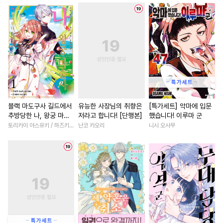
#
쓰레기수
#
역사/시대물
#
직진남
#
계약관계
#
모럴리스
#
개그/코믹
#
환생물
#
후회녀
#
광공
#
잔망수
#
단정수
#
개그/코믹
#
다정남
#
순정수
#
미남수
#
얼빠수
#
회귀물
#
집착남
#
성장
#
미인수
#
무심공
#
수인수
#
일상
#
우정
#
학원/캠
#
군림수
#
연예계
#
장발
#
동거
#
후회남
#
첫사랑
#
상처수
#
재벌공
#
후회공
#
직진남
#
연애/결혼
#
능
블랙 마도구사 길드에서
유능한 사장님의 취향은
[특가세트] 악마에 입문
추방당한 나, 왕궁 마술
저라고 합니다! [단행본]
했습니다! 이루마 군
#
존댓말공
#
조폭공
#
현대물
#
첫사랑
사로 거두어진다 [단행
토리카이 야스유키 / 하즈키 슈스이·necömi
난코 카오리
니시 오사무
#
변태공
#
인싸공
#
음험공
#
섹스파트너
#
다각관계
본]
#
츤데레수
#
까칠공
#
능력녀
#
친구
#
원나잇
#
고수위
#
부부
#
철벽수
#
복수물
#
애증관계
#
첫경험
#
질투
#
평범남
#
부부
#
연예계
#
가이드버스
#
강공
#
나이차커플
#
성장물
#
원나잇
#
떡대수
#
판타지
#
힐링물
#
고수위