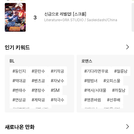
신급으로 레벨업! [스크롤]
3
Literature+GRA STUDIO / Saoleidashi/China
인기 키워드
BL
로맨스
#
동인지
#
문란수
#
키작공
#
기다리면무료
#
절륜남
#
떡대공
#
벤츠공
#
자낮수
#
평범녀
#
오피스물
#
변태수
#
명랑수
#
SM
#
역사/시대물
#
까칠남
#
연상공
#
계략공
#
적극수
#
영혼바뀜
#
선후배
#
애증관계
#
짝사랑
#
재벌남
#
명문세가
#
성인용품
#
소설원작
#
현대물
#
할리퀸
#
계략
새로나온 만화
#
사랑꾼공
#
상처공
#
배틀연애
#
연하남
#
일