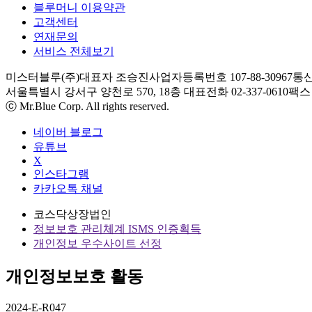
블루머니 이용약관
고객센터
연재문의
서비스 전체보기
미스터블루(주)
대표자 조승진
사업자등록번호 107-88-30967
통신
서울특별시 강서구 양천로 570, 18층
대표전화 02-337-0610
팩스 0
ⓒ Mr.Blue Corp. All rights reserved.
네이버 블로그
유튜브
X
인스타그램
카카오톡 채널
코스닥상장법인
정보보호 관리체계 ISMS 인증획득
개인정보 우수사이트 선정
개인정보보호 활동
2024-E-R047