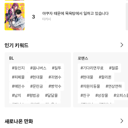
야쿠자 때문에 목욕탕에서 일하고 있습니다
3
타카시
인기 키워드
BL
로맨스
#
동인지
#
옴니버스
#
질투
#
기다리면무료
#
절륜
#
피폐물
#
현대물
#
귀염수
#
현대물
#
할리퀸
#
예민수
#
문란공
#
병약수
#
차원이동물
#
연상연하
#
납치
#
평범공
#
달달물
#
친구
#
성장물
#
오피스
#
자낮수
#
변태
#
능욕수
#
철벽남
#
평범녀
#
오메가버스
#
대형견공
#
영혼바뀜
#
애증관계
새로나온 만화
#
첫사랑
#
소심수
#
학원/캠퍼스
#
짝사랑