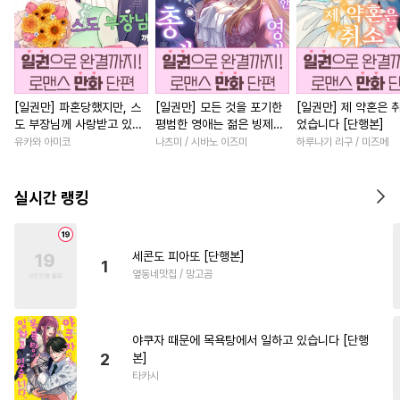
[일권만] 파혼당했지만, 스
[일권만] 모든 것을 포기한
[일권만] 제 약혼은 
도 부장님께 사랑받고 있습
평범한 영애는 젊은 빙제의
었습니다 [단행본]
니다 [단행본]
총애를 받는다 [단행본]
유카와 아미코
나츠미 / 시바노 이즈미
하루나기 리구 / 미즈메
실시간 랭킹
세콘도 피아또 [단행본]
1
옆동네맛집 / 망고곰
야쿠자 때문에 목욕탕에서 일하고 있습니다 [단행
2
본]
타카시