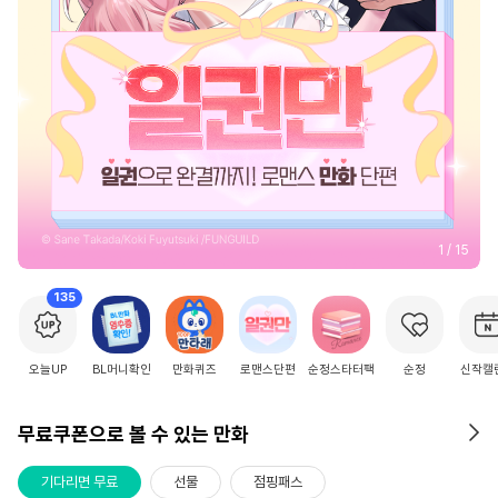
2
/
15
135
오늘UP
BL머니확인
만화퀴즈
로맨스단편
순정스타터팩
순정
신작캘
무료쿠폰으로 볼 수 있는 만화
기다리면 무료
선물
점핑패스