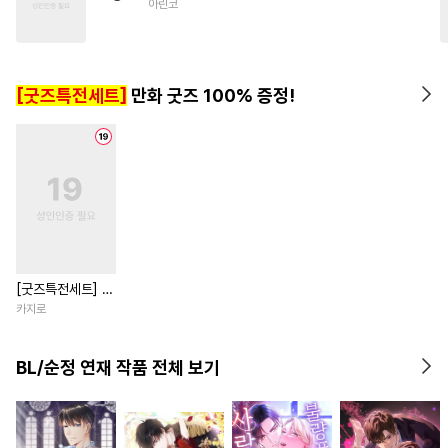
아린코
#
미남공
#
장발공
#
감자수
#
연하공
#
서양풍
#
수한정다정공
#
미남수
[굿즈특전세트]
만화 굿즈 100% 증정!
#
개그/코믹
#
동거
#
유혹
#
계약관계
#
강공
#
연하수
[굿즈특전세트] 강
아지과 남자친구
카지로
외전
BL/순정 연재 작품 전체 보기