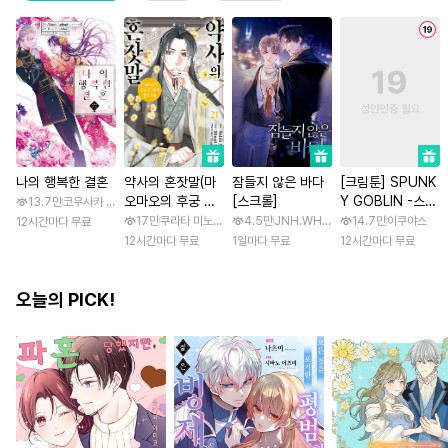
나의 행복한 결혼
약사의 혼잣말(마
잠들지 않은 바다
[크림툰] SPUNK
오마오의 후궁 수
[스크롤]
Y GOBLIN -스펑
13.7만
코우사카 리토 / 아기토기 아쿠미
수께끼 풀이수첩)
키 고블린- [스크
17만
쿠라타 미노지 / 휴우가 나츠
4.5만
JNH.WH Studio / Lasso
14.7만
이쿠야스
12시간마다 무료
롤]
12시간마다 무료
1일마다 무료
12시간마다 무료
오늘의 PICK!