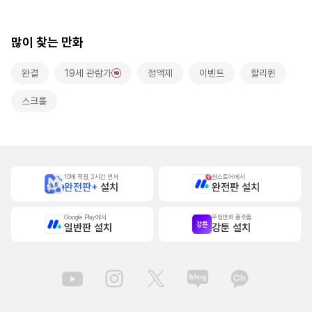
본]
많이 찾는 만화
완결
19세 관람가
정액제
이벤트
할리퀸
스크롤
10배 적립, 2시간 먼저
원스토어에서
완전판+
설치
완전판 설치
Google Play에서
무협만화 플랫폼
일반판 설치
강툰 설치