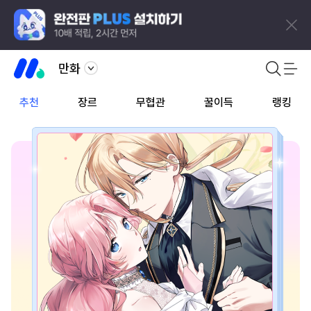
만화
추천
장르
무협관
꿀이득
랭킹