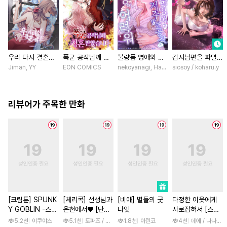
우리 다시 결혼해
폭군 공작님께 청
불량품 영애와 저
감시남편을 파멸시
요 [스크롤]
혼 받았습니다 [스
주받은 공작은 사
킬 때까지 [스크
Jiman, YY
EON COMICS
nekoyanagi, Hako, ABE RAGE, sumikaw
siosoy / koharu.y
크롤]
랑이 어려워 [스크
롤]
롤]
리뷰어가 주목한 만화
[크림툰] SPUNK
[체리콕] 선생님과
[비애] 별들의 굿
다정한 이웃에게
Y GOBLIN -스펑
온천에서♥ [단행
나잇
사로잡혀서 [스크
키 고블린- [단행
본]
롤]
5.2천
이쿠야스
5.1천
토파즈 / 아오바 후미노리
1.8천
아린코
4천
데에 / 나나하라