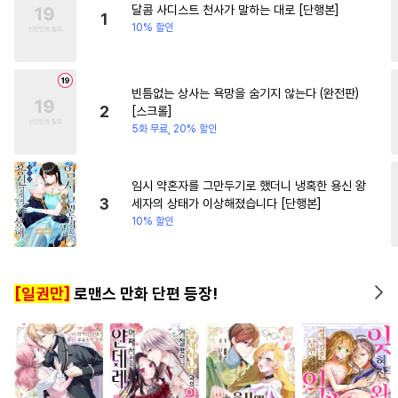
달콤 사디스트 천사가 말하는 대로 [단행본]
#
굴림수
#
군림수
1
10% 할인
#
학원/캠퍼스
#
능력수
#
까칠수
#
드라마
빈틈없는 상사는 욕망을 숨기지 않는다 (완전판)
#
연상연하
#
다공일수
2
[스크롤]
#
배틀연애
#
연상공
#
동물
5화 무료, 20% 할인
#
쓰레기공
#
오해/착각
#
힐링물
#
조폭공
#
강수
임시 약혼자를 그만두기로 했더니 냉혹한 용신 왕
3
세자의 상태가 이상해졌습니다 [단행본]
#
음험공
#
순진수
10% 할인
#
츤데레수
#
조교
#
상처수
#
3P
#
일상
#
미인공
[일권만]
로맨스 만화 단편 등장!
#
후회공
#
가이드버스
#
잔망수
#
평범수
#
헤테로공
#
동정공
#
감금/강제
#
순정수