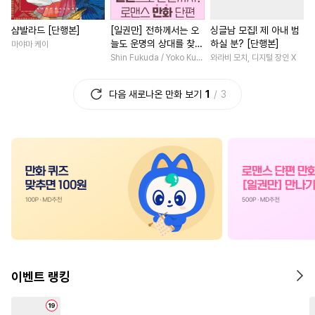
#
유혹수
#
미인수
#
능글수
#
집착남
#
부부
#
환생물
샴발라드 [단행본]
[일권만] 전하께서는 오
싱글남 모집! 제 아내 범
#
OO버스
#
다정수
#
평범녀
#
회귀물
#
첫사
늘도 운명의 상대를 찾으
하실 분? [단행본]
마야마 케이
#
계략수
#
연상수
#
친구
#
판타지/SF
신 모양이네요 (웃음) [단
Shin Fukuda / Yoko Kurosu
와라비 모치, 디지털 장인 X
행본]
#
츤데레공
#
소설원작
#
능력녀
#
학원/캠퍼스
다음 새로나온 만화 보기
1
3
#
기억상실
#
아방수
#
광공
#
능욕
#
능글남
#
짝사랑
#
수인수
#
삼각관계
#
부부
#
힐링물
#
로맨스
#
서양
#
하드코어
#
무심공
#
개그/코믹
#
삼각관계
#
얼빠수
#
수인
#
능욕
#
연애/결혼
#
연애/결혼
#
절륜공
#
직진공
#
동정수
#
친구>연인
#
조신남
#
냉혈공
#
재벌공
#
계략남
#
계약관계
#
다각관계
#
장발
#
초능력
#
후회녀
#
후회남
#
복수
#
사제관계
#
헌신공
#
평범남
#
섹스파트너
이벤트 랭킹
#
웹툰단행본
#
개아가공
#
나이차커플
#
게임
#
도망수
#
쓰레기수
#
첫사랑
#
일상
#
동양풍