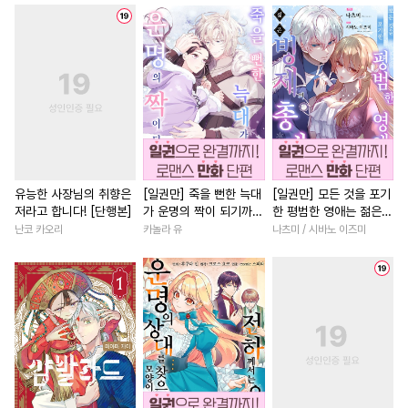
#
후방주의
#
헌신수
#
직진녀
#
일상
#
현대물
#
까칠공
#
만화단편
#
성장물
#
복수물
#
직진
#
난폭공
#
BDSM
#
인싸공
#
죽음/살인
#
원나잇
#
짝사랑
#
떡대수
#
임신수
#
선후배
#
육아물
#
연예계
#
단정수
#
다정공
#
역사/시대물
#
소설원작
#
계략공
#
욕망수
#
무심수
#
직진남
#
고수위
#
우정
#
대물공
#
육아물
#
리맨물
#
다정남
#
상처녀
#
까칠
유능한 사장님의 취향은
[일권만] 죽을 뻔한 늑대
[일권만] 모든 것을 포기
저라고 합니다! [단행본]
가 운명의 짝이 되기까지
한 평범한 영애는 젊은
#
동양풍
#
혐관
#
트라우마
#
절륜남
#
로맨스
#
첫경
[단행본]
빙제의 총애를 받는다
난코 카오리
카놀라 유
나츠미 / 시바노 이즈미
#
섹스파트너
#
적극수
#
인외존재
#
동거
#
철벽
[단행본]
#
사랑꾼공
#
안경수
#
이세계물
#
연하남
#
변태수
#
순정공
#
상처공
#
배틀연애
#
무심남
#
촉수
#
선후배
#
첫경험
#
드라마
#
다정남
#
주종관계
#
판타지
#
친구>연인
#
다각관계
#
후회수
#
집착공
#
집착수
#
영상화
#
재회물
#
재벌