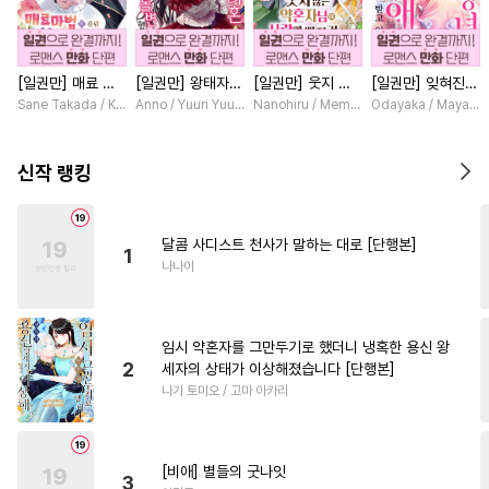
#
벤츠공
#
문란수
#
철벽수
#
명랑수
#
원나잇
[일권만] 매료 마
[일권만] 왕태자님
[일권만] 웃지 않
[일권만] 잊혀진
#
역사/시대물
#
짝사랑공
법에 걸린 척했더
과의 약혼을 거절
는 약혼자님이 사
왕녀지만 정략결혼
Sane Takada / Koki Fuyutsuki
Anno / Yuuri Yuudachi
Nanohiru / Memeko
Odayaka / Maya Ko
#
침착수
#
SM
#
초딩공
니 냉담했던 약혼
했더니 어째서인지
랑에 빠진 건 변장
한 남편에게 익애
자가 맹목적인 사
얀데레로 돌변했습
한 저인 것 같습니
받고 있습니다 [단
#
모럴리스
#
나이차커플
랑꾼이 되었습니다
니다 [단행본]
다 [단행본]
행본]
신작 랭킹
[단행본]
#
떡대공
#
애증관계
#
존댓말공
#
성인용품
달콤 사디스트 천사가 말하는 대로 [단행본]
1
#
능글공
#
능욕공
나나이
#
친구>연인
#
페티쉬
#
재회물
#
인외존재
임시 약혼자를 그만두기로 했더니 냉혹한 용신 왕
#
이세계물
#
변태공
2
세자의 상태가 이상해졌습니다 [단행본]
나기 토미오 / 고마 아카리
#
또라이공
#
친구
#
복수
#
무뚝뚝공
#
고수위
#
키작공
#
민감수
#
능력공
[비애] 별들의 굿나잇
3