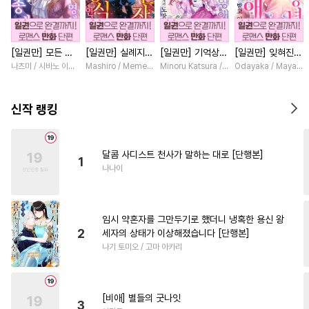
#
동정공
#
쓰레기공
#
대형견공
#
조교
#
친구
[일권만] 모든 것
[일권만] 실례지만
[일권만] 기억상실
[일권만] 잊혀진
#
능력공
#
평범공
#
변태
을 포기한 평범한
약혼자님, 당신의
악역 영애는 공략
왕녀지만 정략결혼
나츠미 / 시바노 이즈미
Mashiro / Memeko
Minoru Katsura / Mizune
Odayaka / Maya Ko
#
명랑수
#
강수
#
사랑꾼공
영애는 젊은 빙제
눈은 장식인가요?
대상인 얀데레 의
한 남편에게 익애
의 총애를 받는다
[단행본]
붓 오라버니에게서
받고 있습니다 [단
#
원나잇
#
서양풍
[단행본]
도망칠 수가 없다
행본]
신작 랭킹
[단행본]
#
츤데레공
#
떡대공
#
계략수
#
미남수
#
안경수
달콤 사디스트 천사가 말하는 대로 [단행본]
1
#
츤데레수
#
순진수
#
동거
나나이
#
욕망수
#
도망수
#
초딩공
#
아방수
#
섹스파트너
임시 약혼자를 그만두기로 했더니 냉혹한 용신 왕
#
음험공
#
짝사랑
#
민감수
2
세자의 상태가 이상해졌습니다 [단행본]
나기 토미오 / 고마 아카리
#
후회수
#
오메가버스
#
계략공
#
능글공
#
다공일수
#
소심수
[비애] 별들의 굿나잇
3