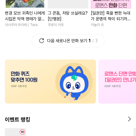
#
집착공
#
드라마
#
잔망수
#
연애/결혼
#
친구
변경 모브 귀족인 나에게
그 콘돔, 저랑 쓰실래요?
[일권만] 죽을 뻔한 늑대
#
굴림수
#
미인수
#
변태수
#
다각관계
#
일상
시집온 악역 영애가 알고
[단행본]
가 운명의 짝이 되기까지
#
페티쉬
#
철벽수
#
감자수
#
애증관계
#
동양풍
보니 완벽한 아내였다?
[단행본]
아사쿠라 하야테 / Tera
쿠로이 카유
카놀라 유
[단행본]
#
주종관계
#
피폐물
#
드라마
#
소년
#
소설원
다음 새로나온 만화 보기
1
3
#
집착수
#
혐관
#
인싸공
#
배틀연애
#
죽음/살인
#
이세계물
#
능욕
#
까칠공
#
오피스물
#
환생물
#
조폭공
#
상처공
#
연하공
#
로맨스
#
연하남
#
회귀
#
능글수
#
군림수
#
능욕수
#
연예계
#
원나잇
#
짝사
#
연상수
#
적극수
#
판타지
#
선후배
#
부부
#
삼각관
#
BDSM
#
헌신수
#
미남공
#
첫경험
#
직진남
#
성장
#
회귀물
#
기억상실
#
동거
#
재벌남
#
철벽남
#
재회물
#
개아가공
#
할리퀸
#
우정
#
성장물
이벤트 랭킹
#
웹툰단행본
#
강공
#
계약관계
#
영상화
#
능
#
후회공
#
동물
#
무심공
#
능력녀
#
까칠남
#
게임