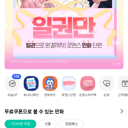
2
/
15
135
오늘UP
BL머니확인
만화퀴즈
로맨스단편
순정스타터팩
순정
신작캘
무료쿠폰으로 볼 수 있는 만화
기다리면 무료
선물
점핑패스