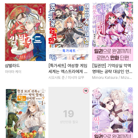
#
무심수
#
또라이공
#
연상연하
#
역사/시대물
#
만화단편
#
옴니버스
#
육아물
#
직진남
#
절륜
#
SM
#
3P
#
동정수
#
고수위
#
복수
#
능욕공
#
수인수
#
키작공
#
섹스파트너
#
조신남
#
단정수
#
후방주의
#
후회녀
#
로맨스
#
친구
#
성인용품
#
고수위
#
상처녀
#
친구>연인
#
현대물
#
첫경험
#
순정수
#
절륜
#
현대물
샴발라드
[특가세트] 여성향 게임
[일권만] 기억상실 악역
세계는 엑스트라에게 엄
영애는 공략 대상인 얀데
마야마 케이
#
쓰레기수
#
문란수
#
친구>연인
#
다정남
격한 세계입니다
레 의붓 오라버니에게서
시오사토 준 / 미시마 요무
Minoru Katsura / Mizune
#
초능력
#
까칠수
#
직진녀
#
일상
#
연애/
도망칠 수가 없다 [단행
본]
#
계약관계
#
얼빠수
#
판타지/SF
#
명문세가
#
연하수
#
일상
#
변태공
#
영혼바뀜
#
나이차커플
#
난폭공
#
인외존재
#
질투
#
집착남
#
평범녀
#
짝사랑공
#
침착수
#
학원/캠퍼스
#
능글남
#
떡대수
#
촉수
#
상처수
#
후회남
#
첫사랑
#
첫사