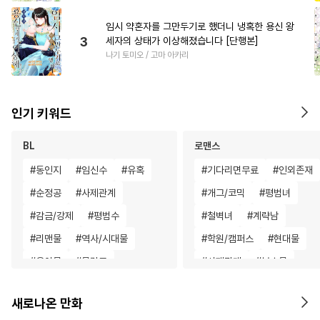
임시 약혼자를 그만두기로 했더니 냉혹한 용신 왕
3
세자의 상태가 이상해졌습니다 [단행본]
나기 토미오 / 고마 아카리
인기 키워드
BL
로맨스
#
동인지
#
임신수
#
유혹
#
기다리면무료
#
인외존재
#
순정공
#
사제관계
#
개그/코믹
#
평범녀
#
감금/강제
#
평범수
#
철벽녀
#
계략남
#
리맨물
#
역사/시대물
#
학원/캠퍼스
#
현대물
#
육아물
#
문란공
#
사제관계
#
복수물
#
모럴리스
#
동양풍
#
장발
#
서양풍
#
재회물
#
다정
새로나온 만화
#
존댓말공
#
배틀연애
#
평범남
#
무심남
#
힐링