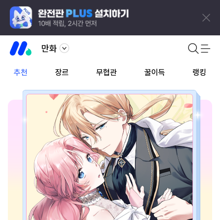
만화
추천
장르
무협관
꿀이득
랭킹