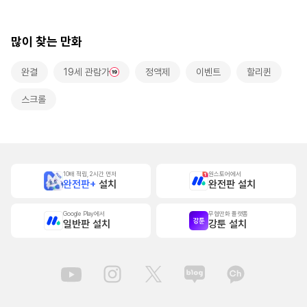
본]
많이 찾는 만화
완결
19세 관람가
정액제
이벤트
할리퀸
스크롤
10배 적립, 2시간 먼저
원스토어에서
완전판+
설치
완전판 설치
Google Play에서
무협만화 플랫폼
일반판 설치
강툰 설치