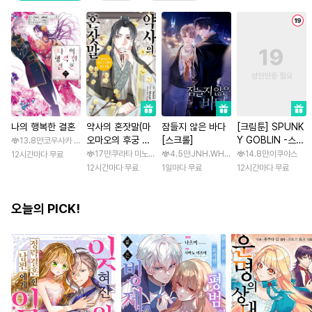
나의 행복한 결혼
약사의 혼잣말(마
잠들지 않은 바다
[크림툰] SPUNK
오마오의 후궁 수
[스크롤]
Y GOBLIN -스펑
13.8만
코우사카 리토 / 아기토기 아쿠미
수께끼 풀이수첩)
키 고블린- [스크
17만
쿠라타 미노지 / 휴우가 나츠
4.5만
JNH.WH Studio / Lasso
14.8만
이쿠야스
12시간마다 무료
롤]
12시간마다 무료
1일마다 무료
12시간마다 무료
오늘의 PICK!