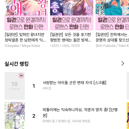
[일권만] 잊혀진 왕녀지만
[일권만] 모든 것을 포기한
[일권만] 전하께서는
정략결혼 한 남편에게 익애
평범한 영애는 젊은 빙제의
운명의 상대를 찾으신
받고 있습니다 [단행본]
총애를 받는다 [단행본]
이네요 (웃음) [단행본
Odayaka / Maya Koike
나츠미 / 시바노 이즈미
Shin Fukuda / Yoko 
실시간 랭킹
사랑받는 아이돌 군은 변태 자석 [스크롤]
1
야이코
외톨이에는 익숙하니까요. 약혼자 방치 중! [단행
2
본]
하레타 준 / 하레타 준, 아라세 야히로