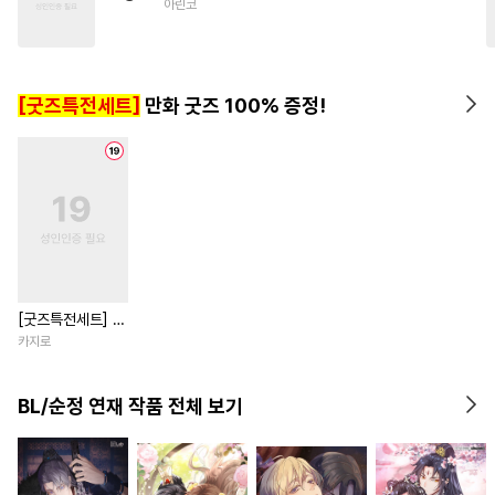
아린코
#
연상연하
#
애증관계
#
달달물
#
개그/코믹
#
예민수
#
학원/캠퍼스
[굿즈특전세트]
만화 굿즈 100% 증정!
[굿즈특전세트] 강
아지과 남자친구
카지로
외전
BL/순정 연재 작품 전체 보기