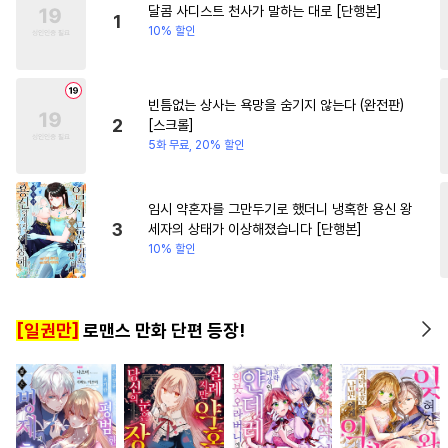
달콤 사디스트 천사가 말하는 대로 [단행본]
#
OO버스
#
연상공
#
짝사랑
1
10% 할인
#
벤츠공
#
귀염수
#
다각관계
#
유혹수
빈틈없는 상사는 욕망을 숨기지 않는다 (완전판)
#
가이드버스
#
부부
2
[스크롤]
#
소설원작
#
미인공
5화 무료, 20% 할인
#
삼각관계
#
수한정다정공
#
트라우마
#
친구>연인
임시 약혼자를 그만두기로 했더니 냉혹한 용신 왕
3
세자의 상태가 이상해졌습니다 [단행본]
#
힐링물
#
자낮수
#
다정공
10% 할인
#
헤테로공
#
직진공
#
연예계
#
다정수
#
냉혈공
[일권만]
로맨스 만화 단편 등장!
#
수인
#
하드코어
#
재벌공
#
절륜공
#
능력수
#
대물공
#
선후배
#
첫사랑
#
오해/착각
#
광공
#
헌신공