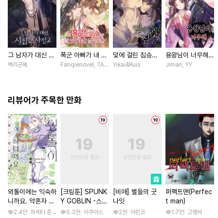
그 남자가 대신 시
폭군 아빠가 내 생
덫에 걸린 짐승
용왕님이 너무해
집간 사정 [스크
각대로 움직여요
[스크롤]
[스크롤]
백리군혜
Fanqienovel, TAG.U / Fuyuaner
Yikai&Ruis
Jiman, YY
롤]
[스크롤]
리뷰어가 주목한 만화
외톨이에는 익숙하
[크림툰] SPUNK
[비애] 별들의 굿
퍼팩트맨(Perfec
니까요. 약혼자 방
Y GOBLIN -스펑
나잇
t man)
치 중! [단행본]
키 고블린- [단행
2.4만
하레타 준 / 하레타 준, 아라세 야히로
5.3천
이쿠야스
2천
아린코
1.7만
고행석