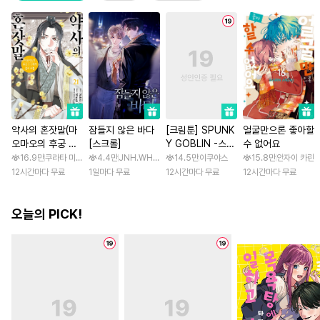
약사의 혼잣말(마
잠들지 않은 바다
[크림툰] SPUNK
얼굴만으론 좋아할
오마오의 후궁 수
[스크롤]
Y GOBLIN -스펑
수 없어요
수께끼 풀이수첩)
키 고블린- [스크
16.9만
쿠라타 미노지 / 휴우가 나츠
4.4만
JNH.WH Studio / Lasso
14.5만
이쿠야스
15.8만
안자이 카린
롤]
12시간마다 무료
1일마다 무료
12시간마다 무료
12시간마다 무료
오늘의 PICK!