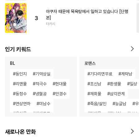
야쿠자 때문에 목욕탕에서 일하고 있습니다 [단행
3
본]
타카시
인기 키워드
BL
로맨스
#
동인지
#
기억상실
#
기다리면무료
#
계략남
#
리맨물
#
적극수
#
현대물
#
조신남
#
환생물
#
일상
#
동정수
#
냉혈공
#
안경수
#
재회물
#
삼각관계
#
연상연하
#
미남수
#
죽음/살인
#
능글남
#
우
#
육아물
#
헤테로공
#
현대물
#
원나잇
#
부부
#
재벌공
#
까칠공
#
짝사랑
#
차원이동물
새로나온 만화
#
인외존재
#
키작공
#
현대물
#
학원/캠퍼스