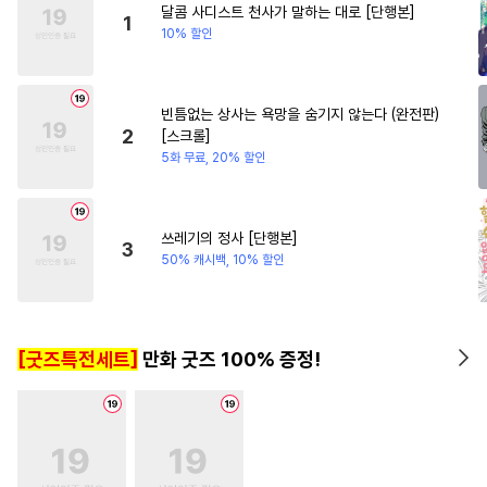
달콤 사디스트 천사가 말하는 대로 [단행본]
#
납치
#
웹툰단행본
#
할리퀸
#
성장물
1
10% 할인
#
트라우마
#
학원/캠퍼스
#
츤데레공
#
계약관계
빈틈없는 상사는 욕망을 숨기지 않는다 (완전판)
#
쓰레기수
#
문란수
#
유혹
2
[스크롤]
#
동양풍
#
능욕
#
미인수
5화 무료, 20% 할인
#
원나잇
#
개아가공
#
짝사랑공
#
집착수
#
수인
쓰레기의 정사 [단행본]
3
#
능욕공
#
난폭공
#
능글수
50% 캐시백, 10% 할인
#
친구
#
이세계물
#
피폐물
#
후방주의
#
능력공
[굿즈특전세트]
만화 굿즈 100% 증정!
#
친구>연인
#
쓰레기공
#
절륜공
#
무심공
#
귀염수
#
단정수
#
페티쉬
#
음험공
#
순정공
#
예민수