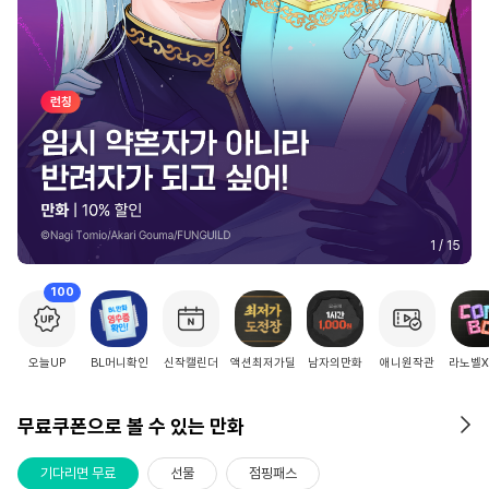
2
/
15
100
오늘UP
BL머니확인
신작캘린더
액션최저가딜
남자의만화
애니원작관
라노벨
무료쿠폰으로 볼 수 있는 만화
기다리면 무료
선물
점핑패스