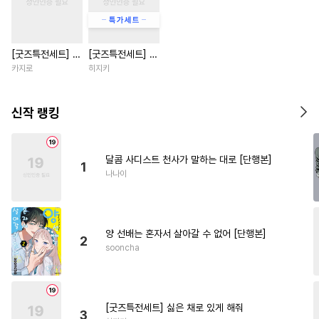
#
OO버스
#
오메가버스
#
임신수
#
무심수
#
서양풍
[굿즈특전세트] 강
[굿즈특전세트] 싫
#
벤츠공
#
무뚝뚝공
아지과 남자친구
은 채로 있게 해줘
카지로
히지키
#
자낮수
#
달달물
#
상처공
외전
#
가이드버스
#
장발공
신작 랭킹
#
민감수
#
소심수
#
나이차커플
#
대형견공
달콤 사디스트 천사가 말하는 대로 [단행본]
1
#
강수
#
명랑수
#
애증관계
나나이
#
또라이공
#
3P
#
사랑꾼공
#
초능력
#
능력수
#
연상수
양 선배는 혼자서 살아갈 수 없어 [단행본]
#
다정수
#
도망수
#
까칠수
2
sooncha
#
첫사랑
#
다정공
#
후회공
#
하드코어
#
사제관계
#
감자수
#
계략수
#
재회물
[굿즈특전세트] 싫은 채로 있게 해줘
3