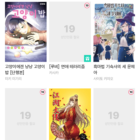
#
순정수
#
변태수
#
집착남
#
힐링물
#
동양
#
옴니버스
#
BDSM
#
연하남
#
오피스물
#
짝사랑
#
유혹수
#
부부
#
배틀연애
#
짝사랑
#
판타지
#
침착수
#
조교
#
절륜남
#
능욕
#
장발
#
만화단편
#
아방수
#
역사/시대물
#
애증관계
#
오해/착각
#
군림수
#
혐관
#
영상화
#
게임
#
친구
#
감금/강제
#
떡대수
#
이세계물
#
첫사랑
고양이에겐 냥냥 고양이
[루비] 연애 테러리즘
흑마법 기숙사의 세 문제
밥 [단행본]
아
카사카
#
수한정다정공
#
개그/코믹
#
상처녀
#
첫사랑
#
고수
미키 미기리
사이토 키미오
#
주종관계
#
수인수
#
다정남
#
후회남
#
재벌
#
상처수
#
얼빠수
#
대물공
#
다정남
#
소설원작
#
선후배
#
헌신공
#
일상
#
첫경험
#
평범남
#
동정공
#
광공
#
능글공
#
영혼바뀜
#
무심남
#
강공
#
촉수
#
삼각관계
#
선후배
#
친구>연인
#
순진수
#
철벽수
#
굴림수
#
까칠남
#
인외존재