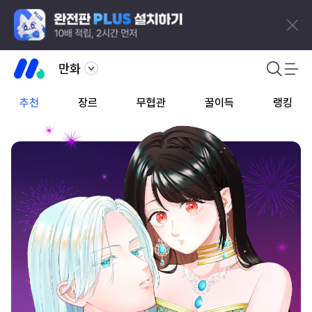
만화
추천
장르
무협관
꿀이득
랭킹