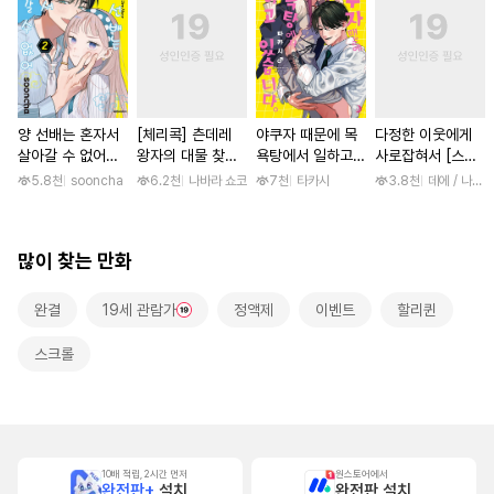
양 선배는 혼자서
[체리콕] 츤데레
야쿠자 때문에 목
다정한 이웃에게
살아갈 수 없어
왕자의 대물 찾기
욕탕에서 일하고
사로잡혀서 [스크
[단행본]
[단행본]
있습니다 [단행본]
롤]
5.8천
sooncha
6.2천
나바라 쇼코
7천
타카시
3.8천
데에 / 나나
많이 찾는 만화
완결
19세 관람가
정액제
이벤트
할리퀸
스크롤
10배 적립, 2시간 먼저
원스토어에서
완전판+
설치
완전판 설치