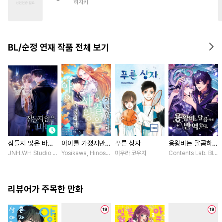
히지키
#
평범공
#
직진공
#
연하공
#
욕망수
#
평범수
#
츤데레수
#
연상공
BL/순정 연재 작품 전체 보기
잠들지 않은 바다
아이를 가졌지만
푸른 상자
용왕비는 달콤하게
[스크롤]
사랑 없는 결혼은
반역한다 [스크롤]
JNH.WH Studio / Lasso
Yosikawa, Hinoshika tamon / Hinoshika tamon, Tomomi I
미우라 코우지
Contents Lab. Bl
거절합니다 [스크
롤]
리뷰어가 주목한 만화