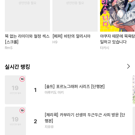
목 없는 라이더와 절정 섹스
[페퍼] 비탄의 알리시아
야쿠자 때문에 목욕
[스크롤]
일하고 있습니다
H9
RmS
타카시
실시간 랭킹
[솔트] 포르노그래퍼 시리즈 [단행본]
1
마루키도 마키
[체리콕] 카부라기 선생의 두근두근 사죄 방문 [단
2
행본]
지유유