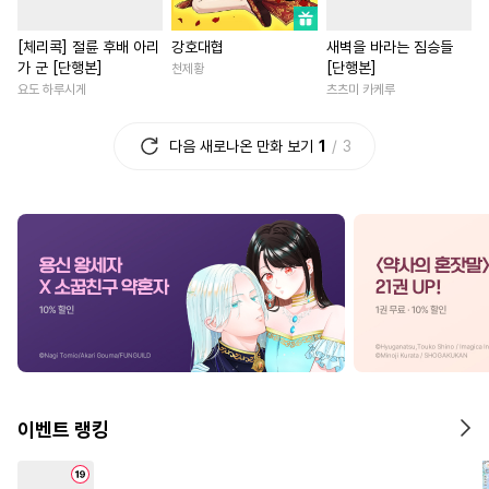
#
SM
#
미남공
#
잔망수
#
성장물
#
직진녀
[체리콕] 절륜 후배 아리
강호대협
새벽을 바라는 짐승들
#
드라마
#
성인용품
#
학원/캠퍼스
#
절륜
가 군 [단행본]
[단행본]
천제황
#
배틀연애
#
조폭공
#
동거
#
판타지/SF
#
철벽녀
요도 하루시게
츠츠미 카케루
#
떡대공
#
첫경험
#
변태공
#
서양풍
#
직진남
#
친구
다음 새로나온 만화 보기
1
3
#
변태
#
능욕수
#
힐링물
#
개그/코믹
#
직진남
#
후회수
#
섹스파트너
#
드라마
#
회귀물
#
평범
#
계략공
#
역사/시대물
#
후회녀
#
섹스파트너
#
연하수
#
복수
#
병약수
#
복수
#
일상
#
연애/결혼
#
고수위
#
동물
#
문란공
#
능력녀
#
로맨스
#
로맨
#
헌신수
#
집착공
#
미인공
#
나이차커플
#
복수물
#
모럴리스
#
존댓말공
#
친구>연인
#
연상연하
#
초딩공
#
질투
#
연예계
#
평범녀
#
다각관계
#
동
이벤트 랭킹
#
소설원작
#
인싸공
#
연애/결혼
#
철벽남
#
다각관계
#
다공일수
#
육아물
#
계약관계