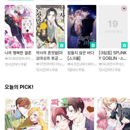
나의 행복한 결혼
약사의 혼잣말(마
잠들지 않은 바다
[크림툰] SPUNK
오마오의 후궁 수
[스크롤]
Y GOBLIN -스펑
13.8만
코우사카 리토 / 아기토기 아쿠미
수께끼 풀이수첩)
키 고블린- [스크
17만
쿠라타 미노지 / 휴우가 나츠
4.5만
JNH.WH Studio / Lasso
14.8만
이쿠야스
12시간마다 무료
롤]
12시간마다 무료
1일마다 무료
12시간마다 무료
오늘의 PICK!