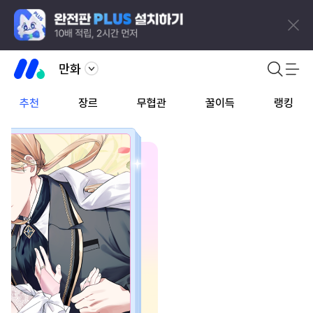
만화
추천
장르
무협관
꿀이득
랭킹