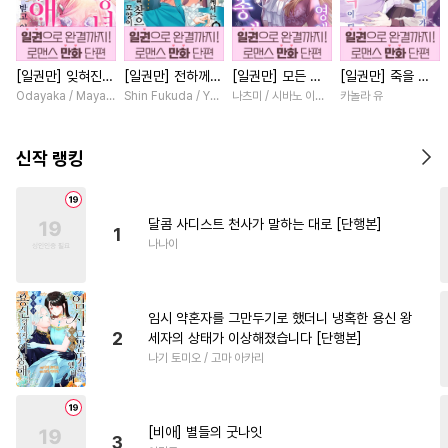
#
연상공
#
모럴리스
#
능글수
#
절륜공
#
민감수
[일권만] 잊혀진
[일권만] 전하께서
[일권만] 모든 것
[일권만] 죽을 뻔
#
동정수
#
침착수
#
귀염수
왕녀지만 정략결혼
는 오늘도 운명의
을 포기한 평범한
한 늑대가 운명의
Odayaka / Maya Koike
Shin Fukuda / Yoko Kurosu
나츠미 / 시바노 이즈미
카놀라 유
#
첫사랑
#
피폐물
#
철벽수
한 남편에게 익애
상대를 찾으신 모
영애는 젊은 빙제
짝이 되기까지 [단
받고 있습니다 [단
양이네요 (웃음)
의 총애를 받는다
행본]
#
떡대수
#
섹스파트너
행본]
[단행본]
[단행본]
신작 랭킹
#
연하공
#
이세계물
#
짝사랑공
#
삼각관계
달콤 사디스트 천사가 말하는 대로 [단행본]
1
#
연하수
#
동거
#
잔망수
나나이
#
후방주의
#
임신수
#
연상수
#
SM
#
도망수
임시 약혼자를 그만두기로 했더니 냉혹한 용신 왕
#
키작공
#
미남공
#
집착공
2
세자의 상태가 이상해졌습니다 [단행본]
나기 토미오 / 고마 아카리
#
다정수
#
달달물
#
헤테로공
#
광공
#
순정공
#
욕망수
#
하드코어
[비애] 별들의 굿나잇
3