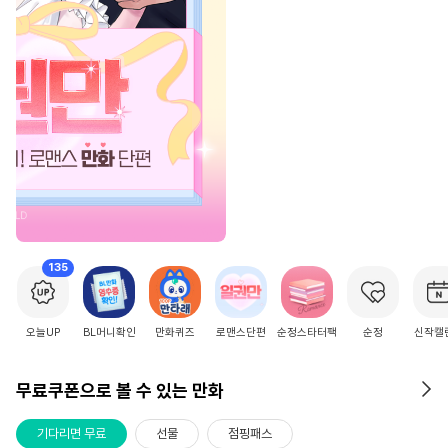
2
/
15
135
오늘UP
BL머니확인
만화퀴즈
로맨스단편
순정스타터팩
순정
신작캘
무료쿠폰으로 볼 수 있는 만화
기다리면 무료
선물
점핑패스