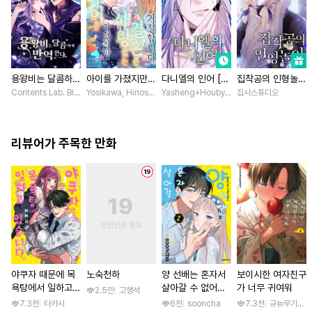
용왕비는 달콤하게
아이를 가졌지만
다니엘의 인어 [스
집착공의 인형놀이
반역한다 [스크롤]
사랑 없는 결혼은
크롤]
[스크롤]
Contents Lab. Blue TOKYO / 카라스마 시메이, 냐마소
Yosikawa, Hinoshika tamon / Hinoshika tamon, Tomomi I
Yasheng+Houby/YoudbG Studio
집사스튜디오
거절합니다 [스크
롤]
리뷰어가 주목한 만화
야쿠자 때문에 목
노숙천하
양 선배는 혼자서
보이시한 여자친구
욕탕에서 일하고
살아갈 수 없어
가 너무 귀여워
2.5만
고행석
있습니다 [단행본]
[단행본]
7.3천
타카시
6천
sooncha
7.3천
규뉴무기고항