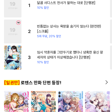
달콤 사디스트 천사가 말하는 대로 [단행본]
#
부부
#
문란공
#
계략수
#
직진남
1
10% 할인
#
까칠공
#
초딩공
#
단정수
#
감자수
#
까칠수
빈틈없는 상사는 욕망을 숨기지 않는다 (완전판)
#
친구>연인
#
강공
2
[스크롤]
#
재벌공
#
오해/착각
5화 무료, 20% 할인
#
츤데레수
#
초능력
#
학원/캠퍼스
#
츤데레공
임시 약혼자를 그만두기로 했더니 냉혹한 용신 왕
3
세자의 상태가 이상해졌습니다 [단행본]
#
집착수
#
냉혈공
#
조폭공
10% 할인
#
떡대공
#
재회물
#
직진공
#
성인용품
#
벤츠공
[일권만]
로맨스 만화 단편 등장!
#
다정공
#
인외존재
#
OO버스
#
개아가공
#
후회수
#
옴니버스
#
질투
#
수인
#
웹툰단행본