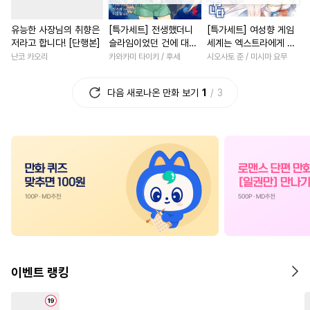
#
존댓말공
#
혐관
#
회귀물
#
명문세가
#
학원/캠퍼스
유능한 사장님의 취향은
[특가세트] 전생했더니
[특가세트] 여성향 게임
#
선후배
#
평범수
#
군림수
#
나이차커플
#
힐링물
저라고 합니다! [단행본]
슬라임이었던 건에 대하
세계는 엑스트라에게 엄
#
능글공
#
동양풍
#
현대물
#
연하남
#
절륜남
#
부부
여 (코믹스)
격한 세계입니다
난코 카오리
카와카미 타이키 / 후세
시오사토 준 / 미시마 요무
#
능욕수
#
쓰레기수
#
오피스물
#
동양풍
다음 새로나온 만화 보기
1
3
#
판타지
#
문란수
#
철벽녀
#
복수
#
연애/
#
사제관계
#
후회공
#
까칠남
#
일상
#
첫사랑
#
페티쉬
#
사랑꾼공
#
조신남
#
능글남
#
복수
#
명랑수
#
능력공
#
동정공
#
친구>연인
#
개그/코믹
#
수인수
#
대물공
#
직진남
#
평범녀
#
성장
#
주종관계
#
연상연하
#
재회물
#
원나잇
#
첫사
#
역사/시대물
#
안경수
#
성장물
#
상처녀
#
난폭공
#
소설원작
#
사제관계
#
소설원작
이벤트 랭킹
#
다공일수
#
BDSM
#
짝사랑
#
능력녀
#
다정
#
변태공
#
굴림수
#
얼빠수
#
죽음/살인
#
영혼바뀜