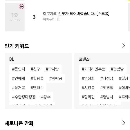
야쿠자의 신부가 되어버렸습니다. [스크롤]
3
야마구치 네네
인기 키워드
BL
로맨스
#
동인지
#
친구
#
짝사랑
#
기다리면무료
#
평범남
#
연예계
#
힐링물
#
계략공
#
영상화
#
다정남
#
일상
#
상처공
#
변태수
#
서양풍
#
첫경험
#
철벽
#
수한정다정공
#
강수
#
할리퀸
#
평범녀
#
후회
#
대형견공
#
감금/강제
#
게임
#
학원/캠퍼스
#
배틀연애
#
또라이공
#
로맨스
#
환생물
새로나온 만화
#
장발
#
애증관계
#
연애/결혼
#
배틀연애