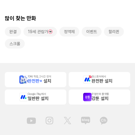
많이 찾는 만화
완결
19세 관람가
정액제
이벤트
할리퀸
스크롤
10배 적립, 2시간 먼저
원스토어에서
완전판+
설치
완전판 설치
Google Play에서
무협만화 플랫폼
일반판 설치
강툰 설치