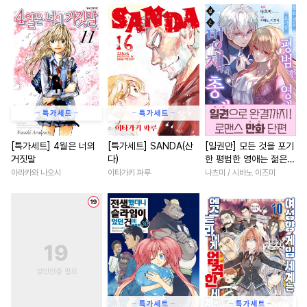
#
가이드버스
#
만화단편
#
친구>연인
#
삼각관계
#
능욕
#
순정수
#
다각관계
#
우정
#
절륜
#
친구
#
무심수
#
트라우마
#
현대물
#
애증관계
#
자낮수
#
음험공
#
유혹
#
현대물
#
친구
#
헌신수
#
일상
#
능욕공
#
역사/시대물
#
계약관계
#
적극수
#
조교
#
고수위
#
연상연하
#
소년
#
능욕
#
개그/코믹
#
원나잇
#
직진녀
#
선후배
#
드라
[특가세트] 4월은 너의
[특가세트] SANDA(산
[일권만] 모든 것을 포기
거짓말
다)
한 평범한 영애는 젊은
#
쓰레기공
#
아방수
#
다각관계
#
집착남
빙제의 총애를 받는다
아라카와 나오시
이타가키 파루
나츠미 / 시바노 이즈미
#
인싸공
#
능력수
#
순진수
#
로맨스
#
연예계
#
계략
[단행본]
#
촉수
#
드라마
#
기억상실
#
회귀물
#
후회남
#
동거
#
유혹수
#
첫경험
#
변태
#
육아물
#
무심남
#
리맨물
#
3P
#
육아물
#
섹스파트너
#
고수위
#
서양풍
#
오메가버스
#
재벌남
#
판타지/SF
#
예민수
#
헌신공
#
미인공
#
짝사랑
#
인외존재