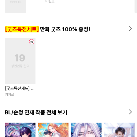
아린코
#
소심수
#
미남수
#
상처수
#
무심공
#
동물
#
미인수
#
평범공
#
계약관계
[굿즈특전세트]
만화 굿즈 100% 증정!
[굿즈특전세트] 강
아지과 남자친구
카지로
외전
BL/순정 연재 작품 전체 보기