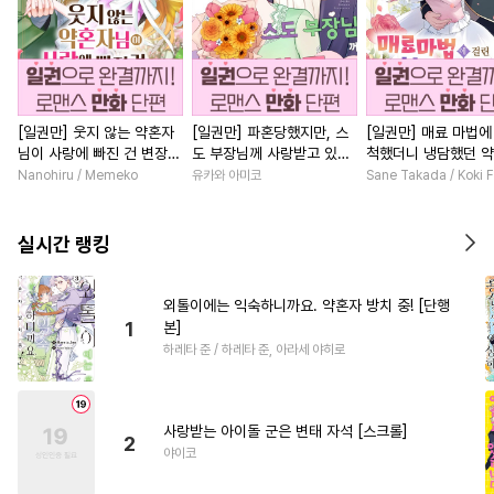
[일권만] 웃지 않는 약혼자
[일권만] 파혼당했지만, 스
[일권만] 매료 마법에
님이 사랑에 빠진 건 변장한
도 부장님께 사랑받고 있습
척했더니 냉담했던 
저인 것 같습니다 [단행본]
니다 [단행본]
가 맹목적인 사랑꾼이
Nanohiru / Memeko
유카와 아미코
Sane Takada / Koki F
습니다 [단행본]
실시간 랭킹
외톨이에는 익숙하니까요. 약혼자 방치 중! [단행
1
본]
하레타 준 / 하레타 준, 아라세 야히로
사랑받는 아이돌 군은 변태 자석 [스크롤]
2
야이코