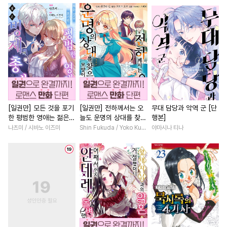
#
욕망수
#
민감수
#
유혹수
#
다각관계
#
오피스물
#
친구
#
미남수
#
첫경험
#
인외존재
#
첫사랑
#
강수
#
직진공
#
초딩공
#
로맨스
#
친구
#
일상
#
수한정다정공
#
순진수
#
현대물
#
현대물
#
기억상실
#
상처수
#
계약관계
#
친구
#
소설원작
#
동정공
#
판타지/SF
#
짝사랑
#
옴니버스
#
단정수
#
애증관계
#
철벽남
[일권만] 모든 것을 포기
[일권만] 전하께서는 오
무대 담당과 악역 군 [단
한 평범한 영애는 젊은
늘도 운명의 상대를 찾으
행본]
#
다각관계
#
또라이공
#
짝사랑
#
능력녀
빙제의 총애를 받는다
신 모양이네요 (웃음) [단
나츠미 / 시바노 이즈미
Shin Fukuda / Yoko Kurosu
야마시나 티나
#
성인용품
#
OO버스
#
친구>연인
#
재회물
[단행본]
행본]
#
페티쉬
#
선후배
#
재벌남
#
직진남
#
다공일수
#
달달물
#
연애/결혼
#
우정
#
현대물
#
능글공
#
혐관
#
개그/코믹
#
조신남
#
후회수
#
드라마
#
동양풍
#
직진녀
#
육아
#
모럴리스
#
무심수
#
촉수
#
다정남
#
능글남
#
집착