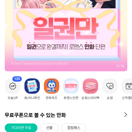
2
/
15
135
오늘UP
BL머니확인
만화퀴즈
로맨스단편
순정스타터팩
순정
신작캘
무료쿠폰으로 볼 수 있는 만화
기다리면 무료
선물
점핑패스