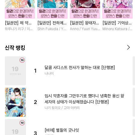
#
수인수
#
친구>연인
#
대형견공
#
명랑수
#
동거
[일권만] 제 약혼
[일권만] 전하께서
[일권만] 왕태자님
[일권만] 기억상실
#
판타지
#
츤데레수
은 취소되었습니다
는 오늘도 운명의
과의 약혼을 거절
악역 영애는 공략
하루나기 리구 / 미즈메
Shin Fukuda / Yoko Kurosu
Anno / Yuuri Yuudachi
Minoru Katsura / M
#
짝사랑공
#
사제관계
[단행본]
상대를 찾으신 모
했더니 어째서인지
대상인 얀데레 의
양이네요 (웃음)
얀데레로 돌변했습
붓 오라버니에게서
#
유혹
#
웹툰단행본
[단행본]
니다 [단행본]
도망칠 수가 없다
신작 랭킹
[단행본]
#
자낮수
#
오해/착각
#
군림수
#
능력공
달콤 사디스트 천사가 말하는 대로 [단행본]
1
#
이세계물
#
다정공
나나이
#
BDSM
#
부부
#
떡대수
#
대물공
#
계략수
#
인싸공
임시 약혼자를 그만두기로 했더니 냉혹한 용신 왕
#
침착수
#
만화단편
2
세자의 상태가 이상해졌습니다 [단행본]
나기 토미오 / 고마 아카리
#
감금/강제
#
배틀연애
#
재회물
#
헌신공
#
음험공
#
임신수
#
다정수
#
미인수
[비애] 별들의 굿나잇
3