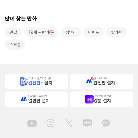
로 사랑받는 동거~
본]
많이 찾는 만화
완결
19세 관람가
정액제
이벤트
할리퀸
스크롤
10배 적립, 2시간 먼저
원스토어에서
완전판+
설치
완전판 설치
Google Play에서
무협만화 플랫폼
일반판 설치
강툰 설치