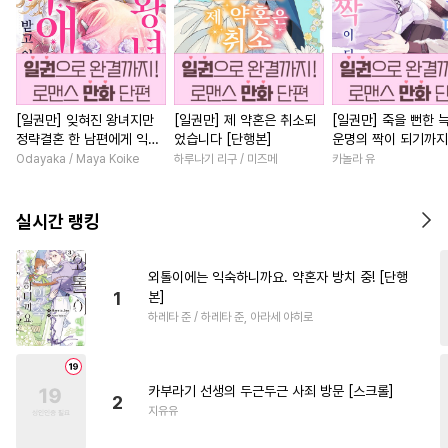
[일권만] 잊혀진 왕녀지만
[일권만] 제 약혼은 취소되
[일권만] 죽을 뻔한 
정략결혼 한 남편에게 익애
었습니다 [단행본]
운명의 짝이 되기까지
받고 있습니다 [단행본]
본]
Odayaka / Maya Koike
하루나기 리구 / 미즈메
카놀라 유
실시간 랭킹
외톨이에는 익숙하니까요. 약혼자 방치 중! [단행
1
본]
하레타 준 / 하레타 준, 아라세 야히로
카부라기 선생의 두근두근 사죄 방문 [스크롤]
2
지유유