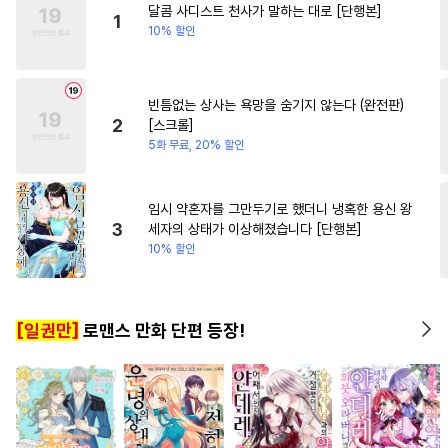
달콤 사디스트 천사가 말하는 대로 [단행본]
#
고수위
#
강공
#
쓰레기수
#
연예계
#
학원/캠퍼스
1
10% 할인
#
헌신수
#
원나잇
#
연상수
#
회귀물
#
일상
#
절륜공
#
헤테로공
빈틈없는 상사는 욕망을 숨기지 않는다 (완전판)
#
사랑꾼공
#
짝사랑
#
변태
2
[스크롤]
#
동정수
#
회귀물
#
평범수
5화 무료, 20% 할인
#
후회공
#
서양풍
#
집착수
#
문란수
#
연상공
임시 약혼자를 그만두기로 했더니 냉혹한 용신 왕
3
세자의 상태가 이상해졌습니다 [단행본]
#
개그/코믹
#
동물
#
장발
10% 할인
#
집착공
#
까칠공
#
질투
#
안경수
#
일상
#
조폭공
[일권만]
로맨스 만화 단편 등장!
#
감자수
#
예민수
#
인외존재
#
미남공
#
도망수
#
까칠수
#
잔망수
#
주종관계
#
존댓말공