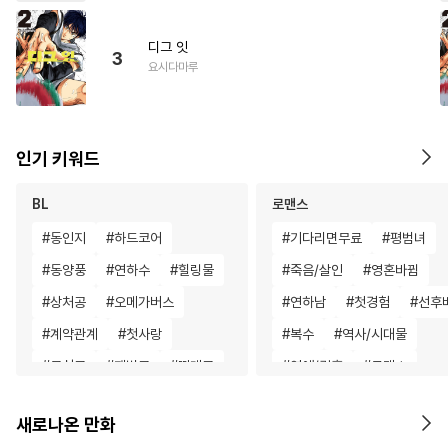
디그 잇
3
요시다마루
인기 키워드
BL
로맨스
#
동인지
#
하드코어
#
기다리면무료
#
평범녀
#
동양풍
#
연하수
#
힐링물
#
죽음/살인
#
영혼바뀜
#
상처공
#
오메가버스
#
연하남
#
첫경험
#
선후
#
계약관계
#
첫사랑
#
복수
#
역사/시대물
#
무심공
#
재벌공
#
떡대공
#
연애/결혼
#
로맨스
#
철벽수
#
수인
#
연상연하
#
평범녀
#
소설원작
새로나온 만화
#
계략공
#
문란공
#
아방수
#
첫사랑
#
드라마