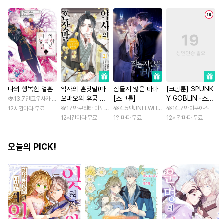
나의 행복한 결혼
약사의 혼잣말(마
잠들지 않은 바다
[크림툰] SPUNK
오마오의 후궁 수
[스크롤]
Y GOBLIN -스펑
13.7만
코우사카 리토 / 아기토기 아쿠미
수께끼 풀이수첩)
키 고블린- [스크
17만
쿠라타 미노지 / 휴우가 나츠
4.5만
JNH.WH Studio / Lasso
14.7만
이쿠야스
12시간마다 무료
롤]
12시간마다 무료
1일마다 무료
12시간마다 무료
오늘의 PICK!