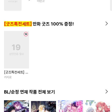
아린코
#
피폐물
#
평범공
#
굴림수
#
개아가공
#
후방주의
[굿즈특전세트]
만화 굿즈 100% 증정!
[굿즈특전세트] 강
아지과 남자친구
카지로
외전
BL/순정 연재 작품 전체 보기