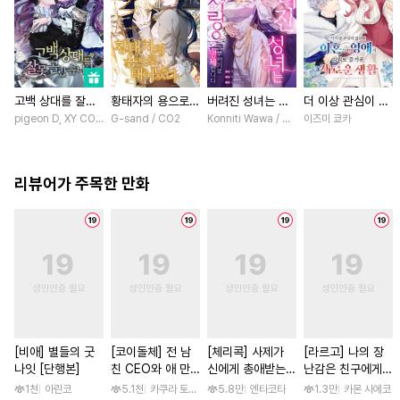
고백 상대를 잘못
황태자의 용으로
버려진 성녀는 이
더 이상 관심이 없
골랐습니다 [스크
태어났다 [스크롤]
번 생엔 사랑을 거
다며 이혼당한 영
pigeon D, XY COMICS / chacha, EL, Kylin
G-sand / CO2
Konniti Wawa / Maripara, ABE RAGE, E
이즈미 쿄카
롤]
부하기로 맹세합니
애의 의외로 즐거
다 [스크롤]
운 새로운 생활
[스크롤]
리뷰어가 주목한 만화
[비애] 별들의 굿
[코이돌체] 전 남
[체리콕] 사제가
[라르고] 나의 장
나잇 [단행본]
친 CEO와 애 만
신에게 총애받는
난감은 친구에게
들기 결혼 ~예상외
이야기 [단행본]
이어져 있어 [단행
1천
아린코
5.1천
카쿠라 토모하 / 타마키 나오
5.8만
엔타코타
1.3만
카몬 사에코