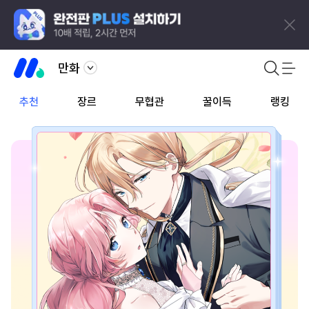
만화
추천
장르
무협관
꿀이득
랭킹