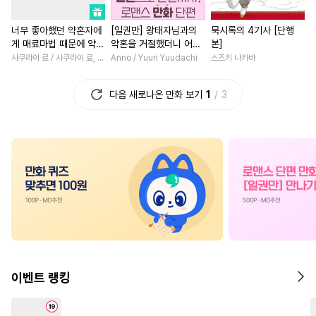
#
벤츠공
#
순정공
#
얼빠수
#
연상연하
#
사제관계
너무 좋아했던 약혼자에
[일권만] 왕태자님과의
묵시록의 4기사 [단행
#
애증관계
#
광공
#
순정수
#
성장물
#
철벽녀
#
까칠
게 매료마법 때문에 약혼
약혼을 거절했더니 어째
본]
#
변태수
#
쓰레기공
#
절륜남
#
동거
#
후회녀
파기당했습니다
서인지 얀데레로 돌변했
사쿠라이 료 / 사쿠라이 료, 시이나 사에라
Anno / Yuuri Yuudachi
스즈키 나카바
습니다 [단행본]
#
미인공
#
육아물
#
연예계
#
서양풍
#
능욕
#
명문세
다음 새로나온 만화 보기
1
3
#
적극수
#
능욕
#
삼각관계
#
다정남
#
복수물
#
계략
#
츤데레공
#
가이드버스
#
절륜
#
후회남
#
영상화
#
변태공
#
연하공
#
초능력
#
소년
#
직진남
#
할리퀸
#
냉혈공
#
능욕공
#
귀염수
#
성장물
#
게임
#
능력수
#
조교
#
난폭공
#
학원/캠퍼스
#
섹스파트너
#
3P
#
키작공
#
SM
#
힐링물
#
환생물
#
부부
#
소심수
#
섹스파트너
#
나이차커플
#
원나잇
#
능욕수
#
리맨물
#
상처녀
#
삼각관계
이벤트 랭킹
#
역사/시대물
#
트라우마
#
무심남
#
평범남
#
고수
#
학원/캠퍼스
#
능글수
#
배틀연애
#
친구>연인