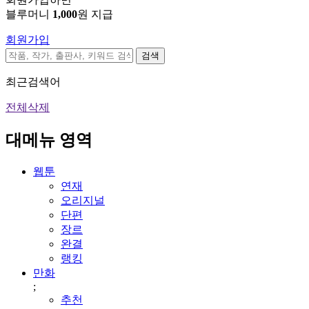
블루머니
1,000
원 지급
회원가입
검색
최근검색어
전체삭제
대메뉴 영역
웹툰
연재
오리지널
단편
장르
완결
랭킹
만화
;
추천