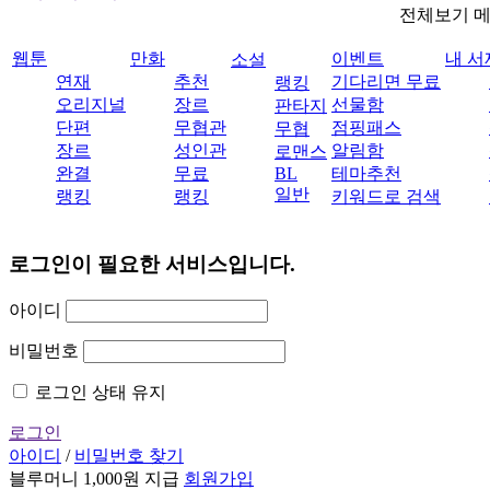
전체보기 
웹툰
만화
이벤트
내 서
소설
연재
추천
기다리면 무료
랭킹
오리지널
장르
선물함
판타지
단편
무협관
점핑패스
무협
장르
성인관
알림함
로맨스
완결
무료
BL
테마추천
일반
랭킹
랭킹
키워드로 검색
로그인이 필요한 서비스입니다.
아이디
비밀번호
로그인 상태 유지
로그인
아이디
/
비밀번호 찾기
블루머니 1,000원 지급
회원가입