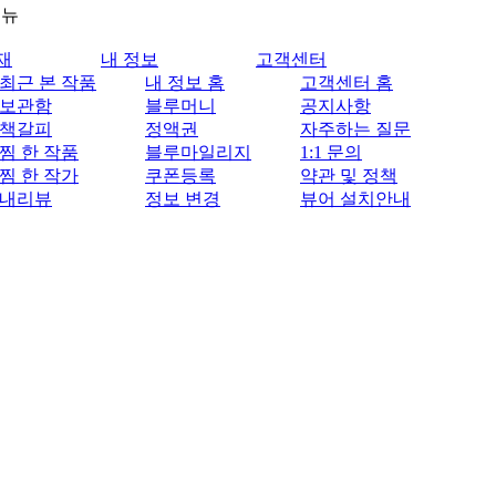
메뉴
재
내 정보
고객센터
최근 본 작품
내 정보 홈
고객센터 홈
보관함
블루머니
공지사항
책갈피
정액권
자주하는 질문
찜 한 작품
블루마일리지
1:1 문의
찜 한 작가
쿠폰등록
약관 및 정책
내리뷰
정보 변경
뷰어 설치안내