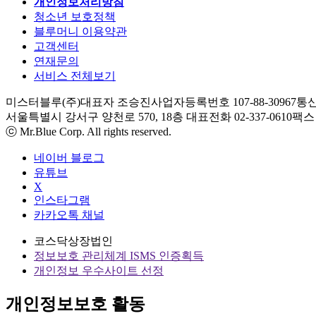
개인정보처리방침
청소년 보호정책
블루머니 이용약관
고객센터
연재문의
서비스 전체보기
미스터블루(주)
대표자 조승진
사업자등록번호 107-88-30967
통신
서울특별시 강서구 양천로 570, 18층
대표전화 02-337-0610
팩스 0
ⓒ Mr.Blue Corp. All rights reserved.
네이버 블로그
유튜브
X
인스타그램
카카오톡 채널
코스닥상장법인
정보보호 관리체계 ISMS 인증획득
개인정보 우수사이트 선정
개인정보보호 활동