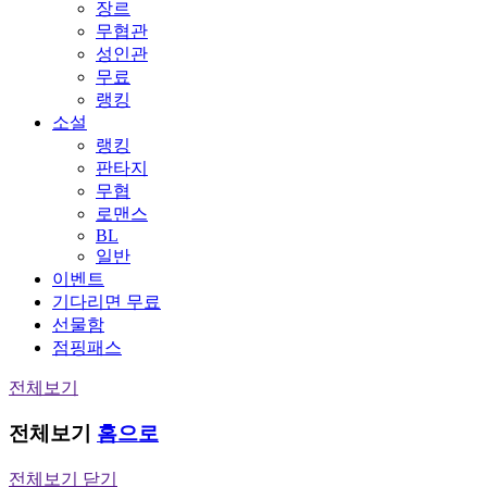
장르
무협관
성인관
무료
랭킹
소설
랭킹
판타지
무협
로맨스
BL
일반
이벤트
기다리면 무료
선물함
점핑패스
전체보기
전체보기
홈으로
전체보기 닫기