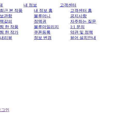
재
내 정보
고객센터
최근 본 작품
내 정보 홈
고객센터 홈
보관함
블루머니
공지사항
책갈피
정액권
자주하는 질문
찜 한 작품
블루마일리지
1:1 문의
찜 한 작가
쿠폰등록
약관 및 정책
내리뷰
정보 변경
뷰어 설치안내
로그인