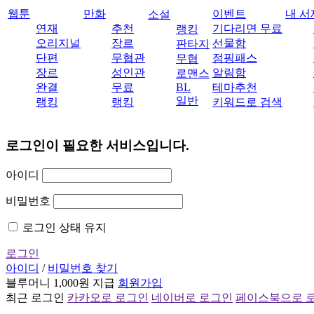
웹툰
만화
이벤트
내 서
소설
연재
추천
기다리면 무료
랭킹
오리지널
장르
선물함
판타지
단편
무협관
점핑패스
무협
장르
성인관
알림함
로맨스
완결
무료
BL
테마추천
일반
랭킹
랭킹
키워드로 검색
로그인이 필요한 서비스입니다.
아이디
비밀번호
로그인 상태 유지
로그인
아이디
/
비밀번호 찾기
블루머니 1,000원 지급
회원가입
최근 로그인
카카오로 로그인
네이버로 로그인
페이스북으로 