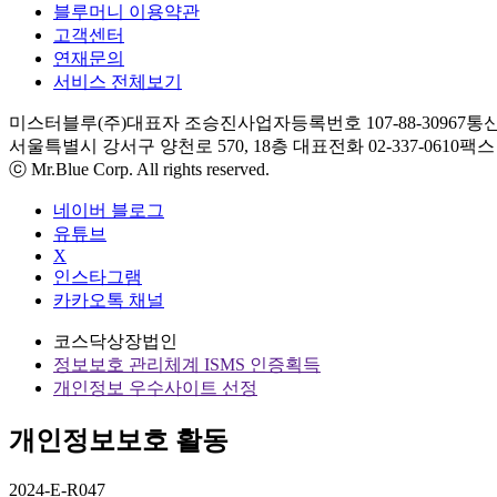
블루머니 이용약관
고객센터
연재문의
서비스 전체보기
미스터블루(주)
대표자 조승진
사업자등록번호 107-88-30967
통신
서울특별시 강서구 양천로 570, 18층
대표전화 02-337-0610
팩스 0
ⓒ Mr.Blue Corp. All rights reserved.
네이버 블로그
유튜브
X
인스타그램
카카오톡 채널
코스닥상장법인
정보보호 관리체계 ISMS 인증획득
개인정보 우수사이트 선정
개인정보보호 활동
2024-E-R047