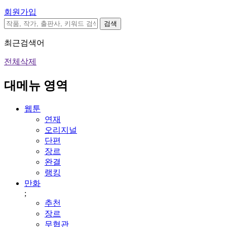
회원가입
검색
최근검색어
전체삭제
대메뉴 영역
웹툰
연재
오리지널
단편
장르
완결
랭킹
만화
;
추천
장르
무협관