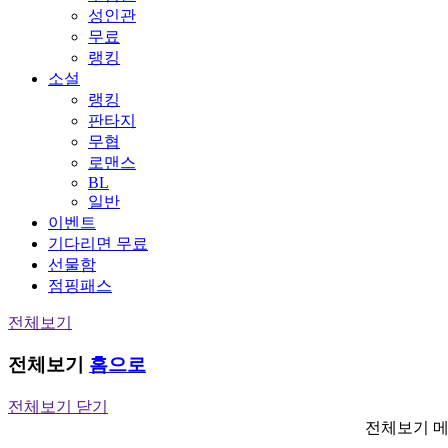
성인관
무료
랭킹
소설
랭킹
판타지
무협
로맨스
BL
일반
이벤트
기다리면 무료
선물함
점핑패스
전체보기
전체보기
홈으로
전체보기 닫기
전체보기 