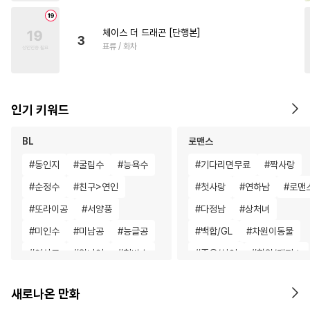
체이스 더 드래곤 [단행본]
3
표류 / 화차
인기 키워드
BL
로맨스
#
동인지
#
굴림수
#
능욕수
#
기다리면무료
#
짝사랑
#
순정수
#
친구>연인
#
첫사랑
#
연하남
#
로맨
#
또라이공
#
서양풍
#
다정남
#
상처녀
#
미인수
#
미남공
#
능글공
#
백합/GL
#
차원이동물
#
연상공
#
원나잇
#
철벽수
#
죽음/살인
#
학원/캠퍼스
#
연상수
#
난폭공
#
능글수
#
성장물
#
무심남
새로나온 만화
#
헌신공
#
절륜공
#
변태공
#
섹스파트너
#
배틀연애