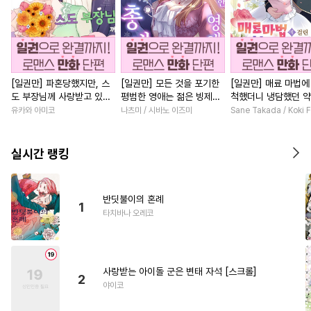
[일권만] 파혼당했지만, 스
[일권만] 모든 것을 포기한
[일권만] 매료 마법에
도 부장님께 사랑받고 있습
평범한 영애는 젊은 빙제의
척했더니 냉담했던 
니다 [단행본]
총애를 받는다 [단행본]
가 맹목적인 사랑꾼이
유카와 아미코
나츠미 / 시바노 이즈미
Sane Takada / Koki F
습니다 [단행본]
실시간 랭킹
반딧불이의 혼례
1
타치바나 오레코
사랑받는 아이돌 군은 변태 자석 [스크롤]
2
야이코