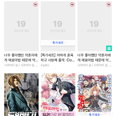
#
역사/시대물
#
도망수
#
할리퀸
#
연애/결혼
#
대물공
#
가이드버스
#
환생물
#
영상화
#
동양
#
성인용품
#
동거
#
고수위
#
소년
#
다각관계
#
복수
#
광공
#
연예계
#
평범수
#
드라마
#
초능력
#
계략
#
촉수
#
이세계물
#
임신수
#
삼각관계
#
서양풍
#
일
#
유혹수
#
개아가공
#
학원/캠퍼스
#
현대물
#
학원/캠퍼스
#
육아물
#
육아물
#
직진남
#
다정
너무 좋아했던 약혼자에
[특가세트] 야하게 훈육
너무 좋아했던 약혼자에
게 매료마법 때문에 약혼
하고 사랑해 줄게 -Dom
게 매료마법 때문에 약혼
#
귀염수
#
페티쉬
#
현대물
#
오피스물
파기당했습니다 [단행
／Sub 유니버스-
파기당했습니다
사쿠라이 료 / 사쿠라이 료, 시이나 사에라
Asato
사쿠라이 료 / 사쿠라이 료, 시이나 사에라
#
사랑꾼공
#
소설원작
#
직진녀
#
철벽남
#
동거
본]
#
인싸공
#
동정수
#
짝사랑
#
역사/시대물
#
다각관계
#
다정공
#
사제관계
#
재회물
#
후회수
#
키작공
#
계약관계
#
후회남
#
짝사랑공
#
순정공
#
능글남
#
능력녀
#
친구
#
개그/코믹
#
미인공
#
재벌남
#
게임
#
소설원