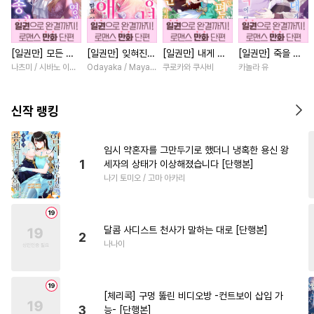
#
직진공
#
부부
#
민감수
#
조폭공
#
적극수
#
집착공
[일권만] 모든 것
[일권만] 잊혀진
[일권만] 내게 간
[일권만] 죽을 뻔
#
3P
#
혐관
#
하드코어
을 포기한 평범한
왕녀지만 정략결혼
섭하지 않겠다던
한 늑대가 운명의
나츠미 / 시바노 이즈미
Odayaka / Maya Koike
쿠로카와 쿠사비
카놀라 유
#
초능력
#
미남수
#
재벌공
영애는 젊은 빙제
한 남편에게 익애
냉정한 남편이 어
짝이 되기까지 [단
의 총애를 받는다
받고 있습니다 [단
째선지 저만 바라
행본]
#
회귀물
#
계략수
#
질투
[단행본]
행본]
봅니다 [단행본]
신작 랭킹
#
모럴리스
#
판타지
#
예민수
#
안경수
#
냉혈공
임시 약혼자를 그만두기로 했더니 냉혹한 용신 왕
1
세자의 상태가 이상해졌습니다 [단행본]
#
연하수
#
계약관계
#
일상
나기 토미오 / 고마 아카리
#
능욕공
#
친구
#
BDSM
#
동양풍
#
문란수
#
변태
달콤 사디스트 천사가 말하는 대로 [단행본]
#
변태수
#
집착수
#
현대물
2
나나이
#
대형견공
#
헌신수
#
만화단편
#
첫경험
[체리콕] 구멍 뚫린 비디오방 -컨트보이 삽입 가
#
수한정다정공
#
리맨물
3
능- [단행본]