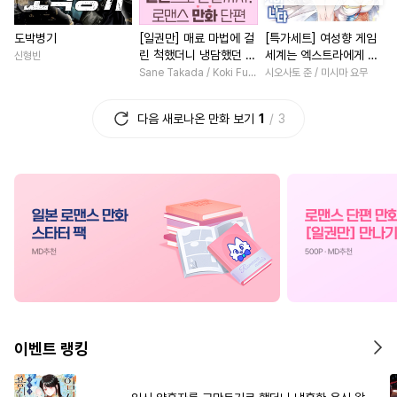
#
명랑수
#
섹스파트너
#
우정
#
영혼바뀜
#
힐링
도박병기
[일권만] 매료 마법에 걸
[특가세트] 여성향 게임
#
능력공
#
츤데레공
#
절륜남
#
선후배
린 척했더니 냉담했던 약
세계는 엑스트라에게 엄
신형빈
#
짝사랑
#
달달물
#
동물
#
연애/결혼
#
애증관계
혼자가 맹목적인 사랑꾼
격한 세계입니다
Sane Takada / Koki Fuyutsuki
시오사토 준 / 미시마 요무
이 되었습니다 [단행본]
#
다공일수
#
감자수
#
집착남
#
직진남
#
평범
다음 새로나온 만화 보기
1
3
#
소심수
#
장발
#
조교
#
회귀물
#
후회녀
#
로맨
#
오메가버스
#
수인수
#
절륜
#
일상
#
친구>연
#
자낮수
#
순진수
#
동정공
#
친구
#
친구>연인
#
능
#
군림수
#
평범공
#
첫사랑
#
인외존재
#
이세계물
#
애증관계
#
단정수
#
명문세가
#
성장물
#
후방주의
#
쓰레기수
#
첫사랑
#
첫경험
#
연예
#
돔섭버스
#
OO버스
#
나이차커플
#
까칠남
#
상처공
#
시리어스
#
원나잇
#
고수위
#
복수
이벤트 랭킹
#
까칠수
#
선후배
#
판타지/SF
#
연상연하
#
헤테로공
#
능욕
#
부부
#
평범녀
#
철벽녀