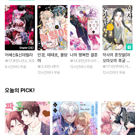
어쌔신&신데렐라
안경, 때때로, 불량
나의 행복한 결혼
약사의 혼잣말(마
아
오마오의 후궁 수
17.8만
나츠노 유조
13.8만
코우사카 리토 / 아기토기 아쿠미
수께끼 풀이수첩)
3.4만
나루키
17.1만
쿠라타 미노지 
6시간마다 무료
12시간마다 무료
12시간마다 무료
12시간마다 무료
오늘의 PICK!