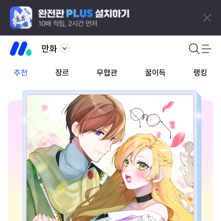
만화
추천
장르
무협관
꿀이득
랭킹