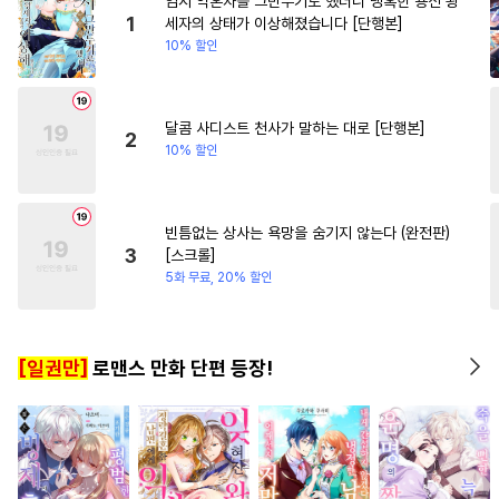
임시 약혼자를 그만두기로 했더니 냉혹한 용신 왕
#
감금/강제
#
까칠공
#
개그/코믹
1
세자의 상태가 이상해졌습니다 [단행본]
10% 할인
#
무심수
#
연상연하
#
인외존재
#
얼빠수
#
웹툰단행본
#
수인
달콤 사디스트 천사가 말하는 대로 [단행본]
2
10% 할인
#
후회공
#
벤츠공
#
잔망수
#
다정수
#
연하공
#
오해/착각
#
츤데레수
빈틈없는 상사는 욕망을 숨기지 않는다 (완전판)
3
[스크롤]
#
재회물
#
옴니버스
5화 무료, 20% 할인
#
능력수
#
강수
#
상처수
#
존댓말공
#
피폐물
[일권만]
로맨스 만화 단편 등장!
#
떡대공
#
기억상실
#
드라마
#
트라우마
#
떡대수
#
사제관계
#
삼각관계
#
계략공