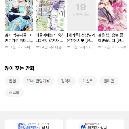
임시 약혼자를 그
외톨이에는 익숙하
[체리콕] 선생님과
깊은 밤, 흡혈 좀
만두기로 했더니
니까요. 약혼자 방
온천에서♥ [단행
하겠습니다 [단행
냉혹한 용신 왕세
치 중! [단행본]
본]
본]
1.4천
나기 토미오 / 고마 아카리
2.4만
하레타 준 / 하레타 준, 아라세 야히로
5.1천
토파즈 / 아오바 후미노리
3.7천
아미다무쿠
자의 상태가 이상
해졌습니다 [단행
본]
많이 찾는 만화
완결
19세 관람가
정액제
이벤트
할리퀸
스크롤
10배 적립, 2시간 먼저
원스토어에서
완전판+
설치
완전판 설치