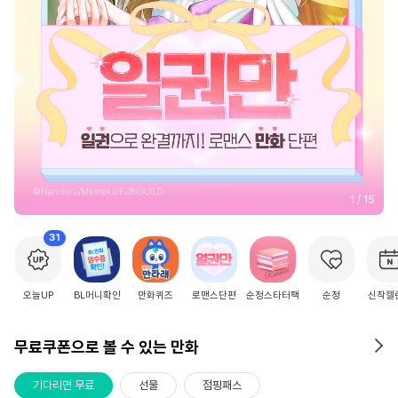
2
/
15
31
오늘UP
BL머니확인
만화퀴즈
로맨스단편
순정스타터팩
순정
신작캘
무료쿠폰으로 볼 수 있는 만화
기다리면 무료
선물
점핑패스