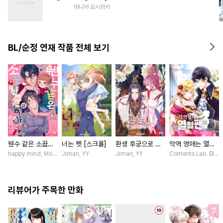
#
아방수
#
강공
#
초딩공
테니야 요시와키
#
SM
#
배틀연애
#
욕망수
#
침착수
#
유혹
#
음험공
BL/순정 연재 작품 전체 보기
#
힐링물
#
무심공
#
주종관계
웬수 같은 소꿉친
너는 펫 [스크롤]
환생 후궁으로 살
악역 영애는 열혈
구와 육아 중입니
아가는 법 [스크
팬입니다! [스크
happy mind, MokumeKyo / MokumeKyo, Sumi Mikamo (Re, AER)
Jiman, YY
Jiman, YY
Contents Lab. Bl
다 [스크롤]
롤]
롤]
리뷰어가 주목한 만화