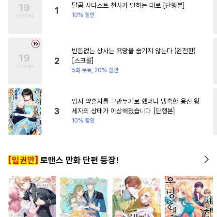
달콤 사디스트 천사가 말하는 대로 [단행본]
#
능력수
#
조교
#
수인수
1
10% 할인
#
친구>연인
#
애증관계
#
무심공
#
굴림수
빈틈없는 상사는 욕망을 숨기지 않는다 (완전판)
#
배틀연애
#
상처수
2
[스크롤]
#
평범공
#
난폭공
5화 무료, 20% 할인
#
인외존재
#
도망수
#
연상연하
#
집착수
임시 약혼자를 그만두기로 했더니 냉혹한 용신 왕
3
세자의 상태가 이상해졌습니다 [단행본]
#
상처공
#
능욕
#
페티쉬
10% 할인
#
능글공
#
질투
#
미인수
#
연상수
#
떡대공
[일권만]
로맨스 만화 단편 등장!
#
삼각관계
#
계략수
#
인싸공
#
리맨물
#
첫경험
#
문란수
#
후방주의
#
미남공
#
사랑꾼공