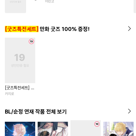
아린코
#
무심수
#
능글수
#
짝사랑공
#
또라이공
#
집착공
#
수한정다정공
[굿즈특전세트]
만화 굿즈 100% 증정!
#
헌신공
[굿즈특전세트] 강
아지과 남자친구
카지로
외전
BL/순정 연재 작품 전체 보기