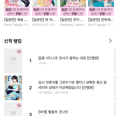
#
귀염수
#
절륜공
#
평범수
#
첫사랑
#
역사/시대물
[일권만] 매료 마
[일권만] 제 약혼
[일권만] 웃지 않
[일권만] 전하께서
#
재벌공
#
단정수
#
자낮수
법에 걸린 척했더
은 취소되었습니다
는 약혼자님이 사
는 오늘도 운명의
Sane Takada / Koki Fuyutsuki
하루나기 리구 / 미즈메
Nanohiru / Memeko
Shin Fukuda / Yoko
#
얼빠수
#
강수
#
안경수
니 냉담했던 약혼
[단행본]
랑에 빠진 건 변장
상대를 찾으신 모
자가 맹목적인 사
한 저인 것 같습니
양이네요 (웃음)
#
친구
#
현대물
#
다정수
랑꾼이 되었습니다
다 [단행본]
[단행본]
신작 랭킹
[단행본]
#
피폐물
#
동정수
#
문란공
#
변태공
#
사제관계
달콤 사디스트 천사가 말하는 대로 [단행본]
1
#
음험공
#
개아가공
나나이
#
다각관계
#
쓰레기수
#
감금/강제
#
소설원작
임시 약혼자를 그만두기로 했더니 냉혹한 용신 왕
#
서양풍
#
고수위
#
직진공
2
세자의 상태가 이상해졌습니다 [단행본]
나기 토미오 / 고마 아카리
#
츤데레수
#
떡대수
#
짝사랑
#
까칠공
#
잔망수
#
가이드버스
#
조폭공
[비애] 별들의 굿나잇
3