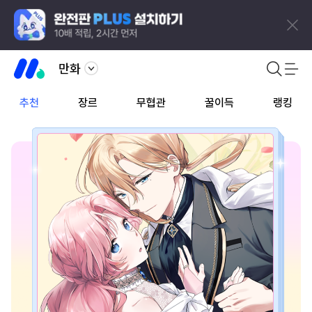
만화
추천
장르
무협관
꿀이득
랭킹