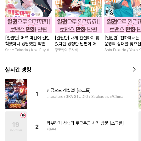
[일권만] 매료 마법에 걸린
[일권만] 내게 간섭하지 않
[일권만] 전하께서는
척했더니 냉담했던 약혼자
겠다던 냉정한 남편이 어째
운명의 상대를 찾으신
가 맹목적인 사랑꾼이 되었
선지 저만 바라봅니다 [단행
이네요 (웃음) [단행본
Sane Takada / Koki Fuyutsuki
쿠로카와 쿠사비
Shin Fukuda / Yoko 
습니다 [단행본]
본]
실시간 랭킹
신급으로 레벨업! [스크롤]
1
Literature+GRA STUDIO / Saoleidashi/China
카부라기 선생의 두근두근 사죄 방문 [스크롤]
2
지유유