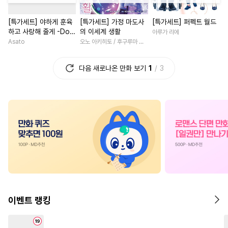
#
후회공
#
드라마
#
군림수
#
영상화
#
연상연하
#
동
[특가세트] 야하게 훈육
[특가세트] 가정 마도사
[특가세트] 퍼펙트 월드
#
후회수
#
변태
#
능력공
#
첫사랑
#
짝사랑
#
직진
하고 사랑해 줄게 -Dom
의 이세계 생활
아루가 리에
#
재회물
#
혐관
#
기억상실
#
친구
#
선후배
#
상처녀
／Sub 유니버스-
Asato
오노 아키히토 / 후구루마 요우
#
SM
#
초능력
#
연상공
#
성장물
#
원나잇
#
복수
다음 새로나온 만화 보기
1
3
#
냉혈공
#
명랑수
#
평범남
#
능욕
#
부부
#
헤테로공
#
옴니버스
#
고수위
#
직진남
#
츤데레공
#
미인공
#
죽음/살인
#
까칠남
#
개그/코믹
#
동물
#
동정공
#
학원/캠퍼스
#
재회물
#
만화단편
#
달달물
#
로맨스
#
능글남
#
할리
#
모럴리스
#
촉수
#
연예계
#
일상
#
사제관
#
트라우마
#
OO버스
#
나이차커플
#
조신남
#
선후배
#
대물공
#
연예계
#
첫경험
#
다각관계
#
절
이벤트 랭킹
#
일상
#
원나잇
#
힐링물
#
삼각관계
#
후회남
#
존댓말공
#
능욕공
#
3P
#
첫사랑
#
친구>연인