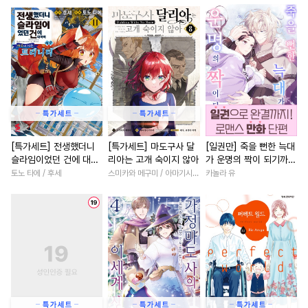
#
순진수
#
능욕수
#
장발
#
재벌남
#
짝사랑
#
대형견공
#
오메가버스
#
오피스물
#
소설원작
#
판타지
#
예민수
#
강공
#
계략남
#
드라마
#
계략공
#
민감수
#
철벽수
#
연애/결혼
#
계약관계
#
수인
#
미남수
#
이세계물
#
영혼바뀜
#
힐링물
#
광공
#
하드코어
#
유혹수
#
회귀물
#
섹스파트너
#
계약관계
#
헌신수
#
애증관계
#
연애/결혼
[특가세트] 전생했더니
[특가세트] 마도구사 달
[일권만] 죽을 뻔한 늑대
슬라임이었던 건에 대하
리아는 고개 숙이지 않아
가 운명의 짝이 되기까지
#
오해/착각
#
성인용품
#
일상
#
소년
#
평범녀
여 이문 : 마국에 사는 트
[단행본]
토노 타에 / 후세
스미카와 메구미 / 아마기시 히사야
카놀라 유
#
섹스파트너
#
적극수
#
집착남
#
서양풍
#
육아
리니티
#
연하공
#
연하수
#
현대물
#
로맨스
#
철벽
#
웹툰단행본
#
학원/캠퍼스
#
철벽남
#
현대물
#
무심
#
다정공
#
육아물
#
유혹
#
개그/코믹
#
인외존재
#
감자수
#
다공일수
#
친구
#
후회녀
#
복수
#
욕망수
#
부부
#
초딩공
#
게임
#
학원/캠퍼스