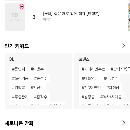
[루비] 싫은 채로 있게 해줘 [단행본]
3
히지키
인기 키워드
BL
로맨스
#
동인지
#
아방수
#
기다리면무료
#
판타지/SF
#
쓰레기공
#
순정수
#
배틀연애
#
다정남
#
키작공
#
임신수
#
친구>연인
#
다정남
#
주종관계
#
침착수
#
성장물
#
역사/시대물
#
순정공
#
벤츠공
#
까칠수
#
명문세가
#
우정
#
연하
#
동거
#
BDSM
#
동양풍
#
능력녀
#
동양풍
#
환생
새로나온 만화
#
회귀물
#
변태수
#
소심수
#
평범녀
#
직진남
#
절륜