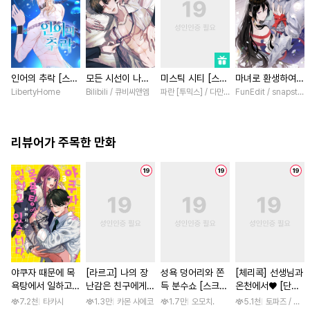
인어의 추락 [스크
모든 시선이 나에
미스틱 시티 [스크
마녀로 환생하여
롤]
게 [스크롤]
롤]
성기사를 키웠다
LibertyHome
Bilibili / 큐비씨앤엠
파란 [투믹스] / 다만 [투믹스]
FunEdit / snapstud
[스크롤]
리뷰어가 주목한 만화
야쿠자 때문에 목
[라르고] 나의 장
성욕 덩어리와 쫀
[체리콕] 선생님과
욕탕에서 일하고
난감은 친구에게
득 분수쇼 [스크
온천에서♥ [단행
있습니다 [단행본]
이어져 있어 [단행
롤]
본]
7.2천
타카시
1.3만
카몬 사에코
1.7만
오모치.
5.1천
토파즈 / 아