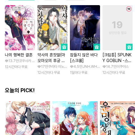
나의 행복한 결혼
약사의 혼잣말(마
잠들지 않은 바다
[크림툰] SPUNK
오마오의 후궁 수
[스크롤]
Y GOBLIN -스펑
13.7만
코우사카 리토 / 아기토기 아쿠미
수께끼 풀이수첩)
키 고블린- [스크
17만
쿠라타 미노지 / 휴우가 나츠
4.5만
JNH.WH Studio / Lasso
14.7만
이쿠야스
12시간마다 무료
롤]
12시간마다 무료
1일마다 무료
12시간마다 무료
오늘의 PICK!