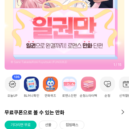
2
/
15
135
오늘UP
BL머니확인
만화퀴즈
로맨스단편
순정스타터팩
순정
신작캘
무료쿠폰으로 볼 수 있는 만화
기다리면 무료
선물
점핑패스