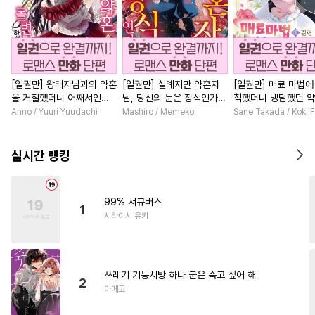
[일권만] 왕태자님과의 약혼
[일권만] 실례지만 약혼자
[일권만] 매료 마법에
을 거절했더니 어째서인지
님, 당신의 눈은 장식인가
척했더니 냉담했던 
얀데레로 돌변했습니다 [단
요? [단행본]
가 맹목적인 사랑꾼이
Anno / Yuuri Yuudachi
Mashiro / Memeko
Sane Takada / Koki F
행본]
습니다 [단행본]
실시간 랭킹
99% 서큐버스
1
시라이시 유키
쓰레기 기둥서방 하나 군은 죽고 싶어 해
2
아메코