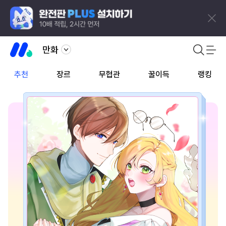
만화
추천
장르
무협관
꿀이득
랭킹