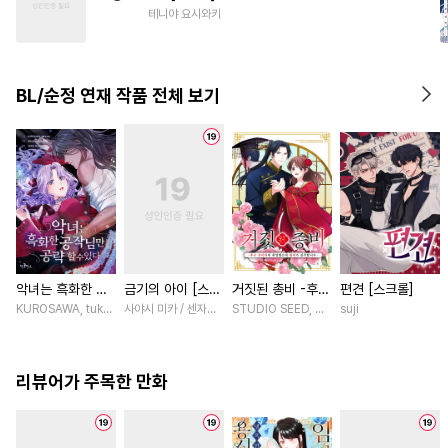
#
단정수
#
아방수
#
얼빠수
테니야 요시와키
#
다정수
#
잔망수
BL/순정 연재 작품 전체 보기
악녀는 흑화한 공
금기의 아이 [스크
거짓된 총비 -후궁
편견 [스크롤]
작님만 공략할 수
롤]
경비대에 취업했는
KUROSAWA, tukasa / PRISMstudio, ASAHI Martha
사야시 미카 / 센자키 히토미
STUDIO SEED, 우미노 마야 / 혼다 아마네
suji
있다 [스크롤]
데 황제가 집착합
니다- [스크롤]
리뷰어가 주목한 만화