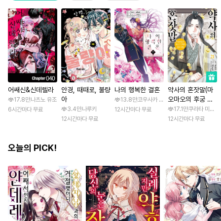
어쌔신&신데렐라
안경, 때때로, 불량
나의 행복한 결혼
약사의 혼잣말(마
아
오마오의 후궁 수
17.8만
나츠노 유조
13.8만
코우사카 리토 / 아기토기 아쿠미
수께끼 풀이수첩)
3.4만
나루키
17.1만
쿠라타 미노지 
6시간마다 무료
12시간마다 무료
12시간마다 무료
12시간마다 무료
오늘의 PICK!