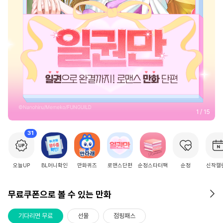
2
/
15
31
오늘UP
BL머니확인
만화퀴즈
로맨스단편
순정스타터팩
순정
신작캘
무료쿠폰으로 볼 수 있는 만화
기다리면 무료
선물
점핑패스