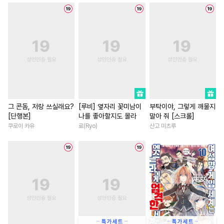
#
BDSM
#
조교
#
문란수
#
동거
#
직진녀
#
수인
#
재회물
#
까칠수
#
친구>연인
#
회귀물
#
첫경험
#
사랑꾼공
#
계약관계
#
일상
#
안경수
#
순정공
#
무심수
#
이세계물
#
친구
#
현대물
#
동양풍
#
연하공
#
죽음/살인
#
명문세가
#
평범수
#
후방주의
#
학원/캠퍼스
#
역사/시대물
#
예민수
#
또라이공
#
소년
#
인외존재
#
영상
그 콘돔, 저랑 쓰실래요?
[루비] 옆자리 꽃미남이
부탁이야, 그렇게 깨물지
[단행본]
나를 좋아할지도 몰라
말아 줘 [스크롤]
#
후회수
#
첫사랑
#
순진수
#
다각관계
#
고수위
쿠로이 카유
료(Ryo)
산고 미츠루
#
연상공
#
떡대공
#
초능력
#
후회남
#
철벽
#
짝사랑공
#
인외존재
#
게임
#
능욕
#
현대물
#
선후배
#
드라마
#
욕망수
#
무심남
#
차원이동물
#
연예계
#
군림수
#
헌신수
#
연하남
#
복수
#
평범녀
#
다공일수
#
음험공
#
평범녀
#
친구>연인
#
조폭공
#
상처공
#
변태
#
동양풍
#
친구
#
오피스