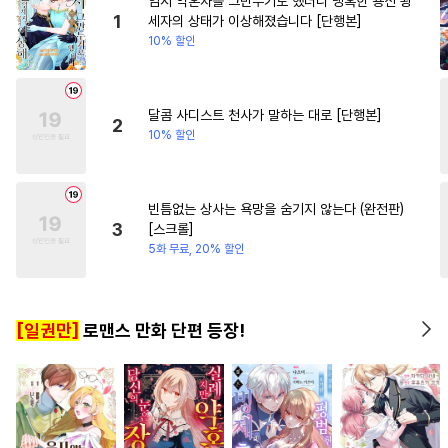
임시 약혼자를 그만두기로 했더니 냉혹한 용신 왕
#
판타지
#
동물
#
굴림수
#
서양풍
#
육아물
#
짝사
1
세자의 상태가 이상해졌습니다 [단행본]
10% 할인
#
원나잇
#
변태공
#
동정수
#
연애/결혼
#
연하수
#
대물공
#
철벽수
#
민감수
#
키작공
#
힐링물
달콤 사디스트 천사가 말하는 대로 [단행본]
2
10% 할인
#
헤테로공
#
감금/강제
#
적극수
#
집착수
#
능욕공
#
육아물
#
미인공
#
친구
빈틈없는 상사는 욕망을 숨기지 않는다 (완전판)
3
[스크롤]
#
츤데레수
#
사제관계
5화 무료, 20% 할인
#
계략수
#
소설원작
#
촉수
#
미인수
#
능력수
#
계략공
[일권만]
로맨스 만화 단편 등장!
#
침착수
#
변태수
#
트라우마
#
기억상실
#
벤츠공
#
감자수
#
순정수
#
동거
#
연상수
#
달달물