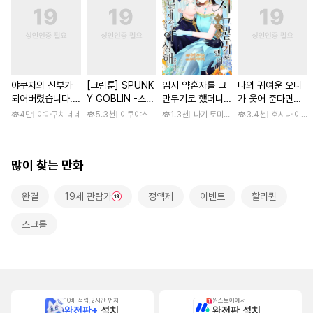
야쿠자의 신부가
[크림툰] SPUNK
임시 약혼자를 그
나의 귀여운 오니
되어버렸습니다.
Y GOBLIN -스펑
만두기로 했더니
가 웃어 준다면
[스크롤]
키 고블린- [단행
냉혹한 용신 왕세
[스크롤]
4만
야마구치 네네
5.3천
이쿠야스
1.3천
나기 토미오 / 고마 아카리
3.4천
호시나 이스
본]
자의 상태가 이상
해졌습니다 [단행
본]
많이 찾는 만화
완결
19세 관람가
정액제
이벤트
할리퀸
스크롤
10배 적립, 2시간 먼저
원스토어에서
완전판+
설치
완전판 설치