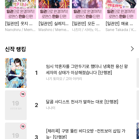
#
다정공
#
섹스파트너
#
애증관계
#
리맨물
[일권만] 웃지 않
[일권만] 실례지만
[일권만] 모든 것
[일권만] 매료 마
#
성인용품
#
역사/시대물
는 약혼자님이 사
약혼자님, 당신의
을 포기한 평범한
법에 걸린 척했더
Nanohiru / Memeko
Mashiro / Memeko
나츠미 / 시바노 이즈미
Sane Takada / Koki
#
능력공
#
후회공
#
떡대수
랑에 빠진 건 변장
눈은 장식인가요?
영애는 젊은 빙제
니 냉담했던 약혼
한 저인 것 같습니
[단행본]
의 총애를 받는다
자가 맹목적인 사
#
헌신공
#
연상연하
다 [단행본]
[단행본]
랑꾼이 되었습니다
신작 랭킹
[단행본]
#
소심수
#
친구>연인
#
자낮수
#
만화단편
임시 약혼자를 그만두기로 했더니 냉혹한 용신 왕
1
세자의 상태가 이상해졌습니다 [단행본]
#
재벌공
#
웹툰단행본
나기 토미오 / 고마 아카리
#
귀염수
#
능욕
#
배틀연애
#
미남공
#
미남수
#
부부
달콤 사디스트 천사가 말하는 대로 [단행본]
#
상처수
#
평범공
#
난폭공
2
나나이
#
유혹
#
시리어스
#
OO버스
#
오해/착각
[체리콕] 구멍 뚫린 비디오방 -컨트보이 삽입 가
#
동정공
#
개아가공
#
광공
3
능- [단행본]