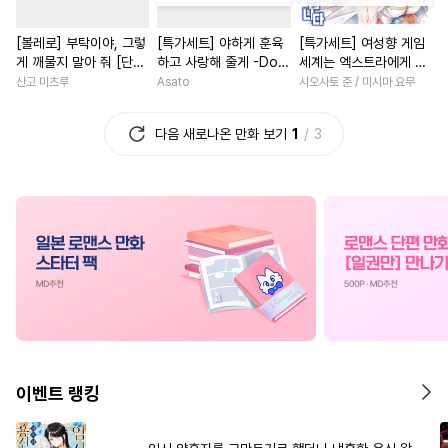
#
유혹수
#
하드코어
#
SM
#
능력녀
#
일상
#
첫사랑
[볼레로] 부탁이야, 그렇
[특가세트] 야하게 훈육
[특가세트] 여성향 게임
#
집착공
#
능욕수
#
재회물
#
학원/캠퍼스
게 깨물지 말아 줘 [단행
하고 사랑해 줄게 -Dom
세계는 엑스트라에게 엄
#
가이드버스
#
쓰레기수
#
성장물
#
삼각관계
본]
／Sub 유니버스-
격한 세계입니다
산고 미츠루
Asato
시오사토 준 / 미시마 요무
#
3P
#
모럴리스
#
도망수
#
다정남
#
환생물
#
까칠
다음 새로나온 만화 보기
1
3
#
능글공
#
질투
#
강공
#
계략남
#
배틀연애
#
회귀물
#
옴니버스
#
첫경험
#
직진남
#
연예
#
능글수
#
강수
#
절륜공
#
나이차커플
#
힐링물
#
이세계물
#
주종관계
#
성장물
#
상처녀
#
재벌
#
학원/캠퍼스
#
다각관계
#
섹스파트너
#
할리퀸
#
고수위
#
장발
#
수인수
#
선후배
#
사제관계
#
혐관
#
냉혈공
#
임신수
#
로맨스
#
집착남
#
첫사
#
삼각관계
#
인싸공
#
판타지/SF
#
원나잇
이벤트 랭킹
#
츤데레공
#
까칠공
#
직진남
#
영혼바뀜
#
돔섭버스
#
피폐물
#
현대물
#
짝사랑
#
능글