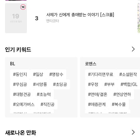
사제가 신에게 총애받는 이야기 [스크롤]
3
엔타코타
인기 키워드
BL
로맨스
#
동인지
#
일상
#
명랑수
#
기다리면무료
#
소설원작
#
무심공
#
서양풍
#
초딩공
#
우정
#
부부
#
백합/GL
#
대형견공
#
초능력
#
연애/결혼
#
연상연하
#
오메가버스
#
직진공
#
애증관계
#
복수물
#
페티쉬
#
계약관계
#
철벽녀
#
개그/코믹
#
짝사랑
#
수한정다정공
#
다정남
#
드라마
#
후회
새로나온 만화
#
존댓말공
#
개그/코믹
#
절륜남
#
절륜
#
로맨스