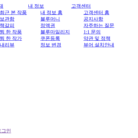
재
내 정보
고객센터
최근 본 작품
내 정보 홈
고객센터 홈
보관함
블루머니
공지사항
책갈피
정액권
자주하는 질문
찜 한 작품
블루마일리지
1:1 문의
찜 한 작가
쿠폰등록
약관 및 정책
내리뷰
정보 변경
뷰어 설치안내
로그인