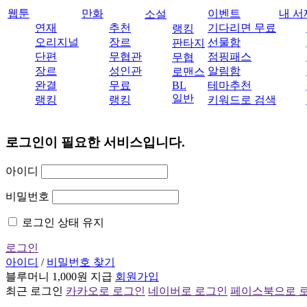
웹툰
만화
이벤트
내 서
소설
연재
추천
기다리면 무료
랭킹
오리지널
장르
선물함
판타지
단편
무협관
점핑패스
무협
장르
성인관
알림함
로맨스
완결
무료
BL
테마추천
일반
랭킹
랭킹
키워드로 검색
로그인이 필요한 서비스입니다.
아이디
비밀번호
로그인 상태 유지
로그인
아이디
/
비밀번호 찾기
블루머니 1,000원 지급
회원가입
최근 로그인
카카오로 로그인
네이버로 로그인
페이스북으로 