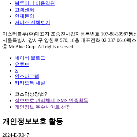
블루머니 이용약관
고객센터
연재문의
서비스 전체보기
미스터블루(주)
대표자 조승진
사업자등록번호 107-88-30967
통신
서울특별시 강서구 양천로 570, 18층
대표전화 02-337-0610
팩스 0
ⓒ Mr.Blue Corp. All rights reserved.
네이버 블로그
유튜브
X
인스타그램
카카오톡 채널
코스닥상장법인
정보보호 관리체계 ISMS 인증획득
개인정보 우수사이트 선정
개인정보보호 활동
2024-E-R047