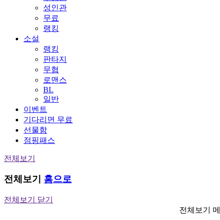
성인관
무료
랭킹
소설
랭킹
판타지
무협
로맨스
BL
일반
이벤트
기다리면 무료
선물함
점핑패스
전체보기
전체보기
홈으로
전체보기 닫기
전체보기 