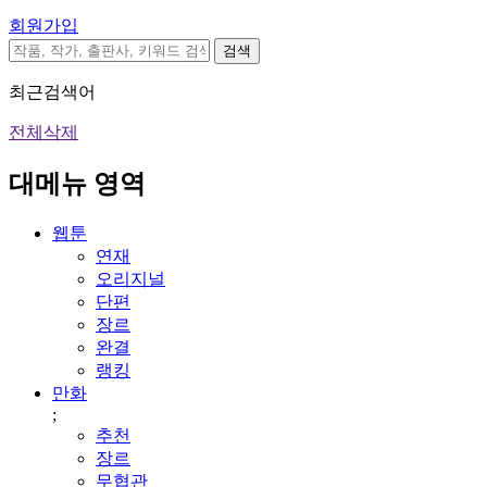
회원가입
검색
최근검색어
전체삭제
대메뉴 영역
웹툰
연재
오리지널
단편
장르
완결
랭킹
만화
;
추천
장르
무협관