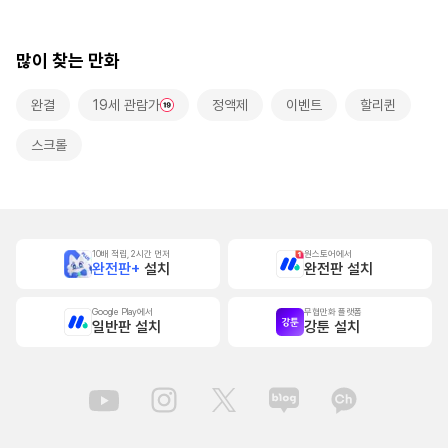
많이 찾는 만화
완결
19세 관람가
정액제
이벤트
할리퀸
스크롤
10배 적립, 2시간 먼저
원스토어에서
완전판+
설치
완전판 설치
Google Play에서
무협만화 플랫폼
일반판 설치
강툰 설치