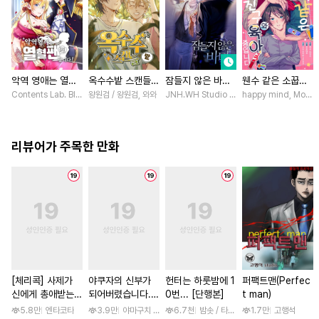
악역 영애는 열혈
옥수수밭 스캔들
잠들지 않은 바다
웬수 같은 소꿉친
팬입니다! [스크
[스크롤]
[스크롤]
구와 육아 중입니
Contents Lab. Blue TOKYO / 카라스마 시메이, ZUZU
왕원검 / 왕원검, 와와
JNH.WH Studio / Lasso
happy mind, Mokum
롤]
다 [스크롤]
리뷰어가 주목한 만화
[체리콕] 사제가
야쿠자의 신부가
헌터는 하룻밤에 1
퍼팩트맨(Perfec
신에게 총애받는
되어버렸습니다.
0번... [단행본]
t man)
이야기 [단행본]
[스크롤]
5.8만
엔타코타
3.9만
야마구치 네네
6.7천
밤솟 / 타조알, 두고
1.7만
고행석