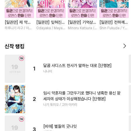
#
쓰레기공
#
능욕공
#
잔망수
#
사제관계
[일권만] 제 약혼
[일권만] 잊혀진
[일권만] 기억상실
[일권만] 전하께서
#
수인수
#
연상공
은 취소되었습니다
왕녀지만 정략결혼
악역 영애는 공략
는 오늘도 운명의
하루나기 리구 / 미즈메
Odayaka / Maya Koike
Minoru Katsura / Mizune
Shin Fukuda / Yoko
#
인외존재
#
성인용품
[단행본]
한 남편에게 익애
대상인 얀데레 의
상대를 찾으신 모
받고 있습니다 [단
붓 오라버니에게서
양이네요 (웃음)
#
떡대수
#
삼각관계
행본]
도망칠 수가 없다
[단행본]
신작 랭킹
[단행본]
#
굴림수
#
철벽수
#
연하수
#
집착수
#
츤데레공
#
변태
달콤 사디스트 천사가 말하는 대로 [단행본]
1
#
친구>연인
#
침착수
나나이
#
존댓말공
#
얼빠수
#
학원/캠퍼스
#
옴니버스
임시 약혼자를 그만두기로 했더니 냉혹한 용신 왕
#
SM
#
절륜공
#
상처공
2
세자의 상태가 이상해졌습니다 [단행본]
나기 토미오 / 고마 아카리
#
헌신수
#
다각관계
#
음험공
#
미인수
#
짝사랑
#
능욕수
#
떡대공
[비애] 별들의 굿나잇
3