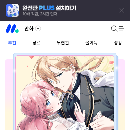
만화
추천
장르
무협관
꿀이득
랭킹