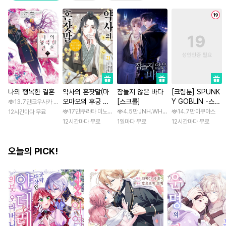
나의 행복한 결혼
약사의 혼잣말(마
잠들지 않은 바다
[크림툰] SPUNK
오마오의 후궁 수
[스크롤]
Y GOBLIN -스펑
13.7만
코우사카 리토 / 아기토기 아쿠미
수께끼 풀이수첩)
키 고블린- [스크
17만
쿠라타 미노지 / 휴우가 나츠
4.5만
JNH.WH Studio / Lasso
14.7만
이쿠야스
12시간마다 무료
롤]
12시간마다 무료
1일마다 무료
12시간마다 무료
오늘의 PICK!