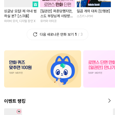
#
피폐물
#
선후배
#
수인
#
인외존재
#
직진남
싱글남 모집! 제 아내 범
[일권만] 파혼당했지만,
일곱 개의 대죄 [단행본]
#
개아가공
#
능욕
#
혐관
#
오피스물
#
힐링물
하실 분? [스크롤]
스도 부장님께 사랑받고
스즈키 나카바
#
명랑수
#
다공일수
#
연상연하
#
회귀물
있습니다 [단행본]
와라비 모치, 디지털 장인 X
유카와 아미코
#
평범수
#
임신수
#
단정수
#
환생물
#
명문세가
다음 새로나온 만화 보기
1
3
#
연상연하
#
쓰레기수
#
학원/캠퍼스
#
소년
#
수한정다정공
#
계략공
#
연예계
#
연애/결혼
#
미남수
#
헤테로공
#
후회녀
#
애증관계
#
첫경험
#
계약관계
#
현대물
#
짝사랑
#
철벽
#
만화단편
#
OO버스
#
평범녀
#
첫경험
#
복수
#
이세계물
#
판타지
#
영혼바뀜
#
판타지/SF
#
직진공
#
순정공
#
평범공
#
직진남
#
친구
#
후회공
#
무심공
#
변태수
#
친구>연인
#
친구
이벤트 랭킹
#
도망수
#
개그/코믹
#
사제관계
#
학원/캠퍼스
#
리맨물
#
동양풍
#
드라마
#
서양풍
#
집착남
#
후회