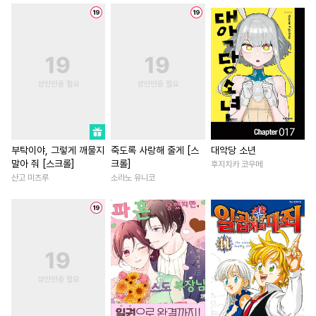
#
감금/강제
#
짝사랑공
#
재벌남
#
역사/시대물
#
힐링물
#
자낮수
#
고수위
#
나이차커플
#
오해/착각
#
첫사랑
#
3P
#
재회물
#
일상
#
절륜남
#
조폭공
#
헌신공
#
후회수
#
로맨스
#
다정남
#
상처수
#
귀염수
#
능글공
#
섹스파트너
#
삼각관계
#
미인공
#
초능력
#
군림수
#
부부
#
게임
#
능력녀
#
벤츠공
#
문란수
#
육아물
#
다각관계
#
철벽남
부탁이야, 그렇게 깨물지
죽도록 사랑해 줄게 [스
대악당 소년
말아 줘 [스크롤]
크롤]
후지치카 코우메
#
계략수
#
배틀연애
#
질투
#
동양풍
#
상처녀
산고 미츠루
소라노 유니코
#
민감수
#
연예계
#
감자수
#
연애/결혼
#
죽음/살인
#
후방주의
#
능력수
#
육아물
#
친구>연인
#
다정수
#
강공
#
인싸공
#
평범남
#
영상화
#
로맨
#
가이드버스
#
무심수
#
능욕
#
능글남
#
소설원
#
장발
#
유혹
#
연상수
#
첫사랑
#
까칠남
#
첫사
#
트라우마
#
까칠공
#
개그/코믹
#
우정
#
일상