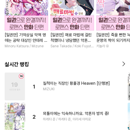
[일권만] 기억상실 악역 영
[일권만] 매료 마법에 걸린
[일권만] 죽을 뻔한 
애는 공략 대상인 얀데레 의
척했더니 냉담했던 약혼자
운명의 짝이 되기까지
붓 오라버니에게서 도망칠
가 맹목적인 사랑꾼이 되었
본]
Minoru Katsura / Mizune
Sane Takada / Koki Fuyutsuki
카놀라 유
수가 없다 [단행본]
습니다 [단행본]
실시간 랭킹
질척이는 직장인 황홀경 Heaven [단행본]
1
MIZUKI
외톨이에는 익숙하니까요. 약혼자 방치 중!
2
하레타 준 / 하레타 준, 아라세 야히로