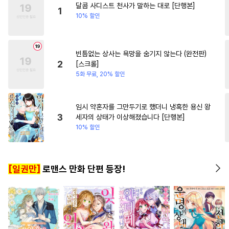
달콤 사디스트 천사가 말하는 대로 [단행본]
#
애증관계
#
변태공
#
절륜
#
연하남
#
평범녀
1
10% 할인
#
페티쉬
#
하드코어
#
동정공
#
능력공
#
연하공
빈틈없는 상사는 욕망을 숨기지 않는다 (완전판)
#
적극수
#
고수위
#
재회물
2
[스크롤]
#
또라이공
#
안경수
5화 무료, 20% 할인
#
문란공
#
순진수
#
대물공
#
대형견공
#
아방수
임시 약혼자를 그만두기로 했더니 냉혹한 용신 왕
3
세자의 상태가 이상해졌습니다 [단행본]
#
회귀물
#
다정공
#
원나잇
10% 할인
#
달달물
#
유혹수
#
광공
#
능글수
#
재벌공
#
일상
[일권만]
로맨스 만화 단편 등장!
#
친구
#
츤데레수
#
냉혈공
#
BDSM
#
강수
#
조교
#
키작공
#
난폭공
#
까칠수
#
주종관계
#
예민수