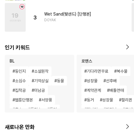
Wet Sand(웻샌드) [단행본]
3
DOYAK
인기 키워드
BL
로맨스
#
동인지
#
소설원작
#
기다리면무료
#
복수물
#
소심수
#
기억상실
#
동물
#
성장물
#
선후배
#
집착공
#
미남공
#
계약관계
#
배틀연애
#
웹툰단행본
#
서양풍
#
동거
#
성장물
#
할리퀸
#
촉수
#
동정수
#
동거
#
원나잇
#
다정남
#
조신
#
현대물
#
오메가버스
#
직진녀
#
현대물
#
짝사
새로나온 만화
#
모럴리스
#
초딩공
#
부부
#
드라마
#
계략남
#
무심