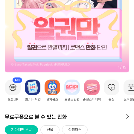
2
/
15
135
오늘UP
BL머니확인
만화퀴즈
로맨스단편
순정스타터팩
순정
신작캘
무료쿠폰으로 볼 수 있는 만화
기다리면 무료
선물
점핑패스