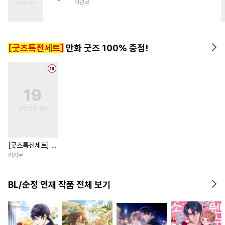
아린코
#
섹스파트너
#
욕망수
#
역사/시대물
#
사랑꾼공
#
순정수
[굿즈특전세트]
만화 굿즈 100% 증정!
[굿즈특전세트] 강
아지과 남자친구
카지로
외전
BL/순정 연재 작품 전체 보기