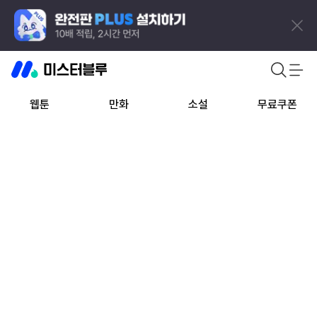
웹툰
만화
소설
무료쿠폰