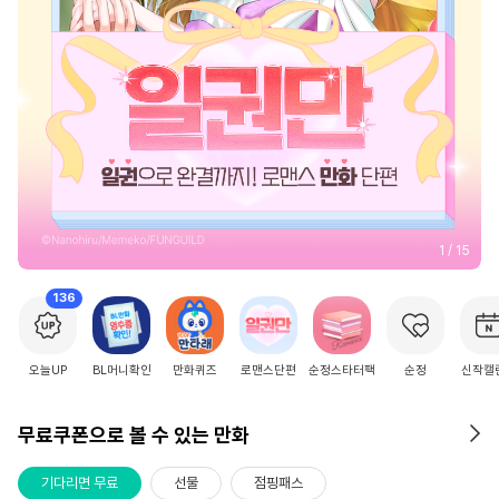
2
/
15
136
오늘UP
BL머니확인
만화퀴즈
로맨스단편
순정스타터팩
순정
신작캘
무료쿠폰으로 볼 수 있는 만화
기다리면 무료
선물
점핑패스