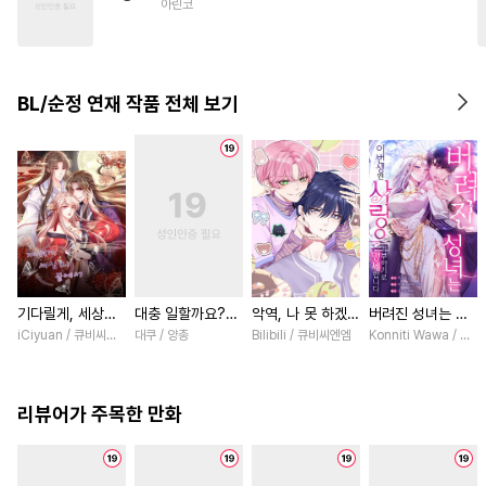
아린코
#
기억상실
#
또라이공
#
BDSM
#
첫사랑
#
성인용품
#
인싸공
BL/순정 연재 작품 전체 보기
#
절륜공
기다릴게, 세상의
대충 일할까요?
악역, 나 못 하겠어
버려진 성녀는 이
끝에서 [스크롤]
[스크롤]
[스크롤]
번 생엔 사랑을 거
iCiyuan / 큐비씨앤엠
대쿠 / 양총
Bilibili / 큐비씨엔엠
Konniti Wawa / Mar
부하기로 맹세합니
다 [스크롤]
리뷰어가 주목한 만화