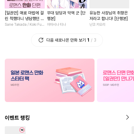
#
능욕공
#
첫경험
#
절륜
#
연애/결혼
[일권만] 매료 마법에 걸
무대 담당과 악역 군 [단
유능한 사장님의 취향은
#
다각관계
#
떡대공
#
연상연하
#
첫사랑
#
우
린 척했더니 냉담했던 약
행본]
저라고 합니다! [단행본]
#
계략수
#
다공일수
#
능욕
#
현대물
#
능력녀
#
재회
혼자가 맹목적인 사랑꾼
Sane Takada / Koki Fuyutsuki
야마시나 티나
난코 카오리
이 되었습니다 [단행본]
#
대형견공
#
변태
#
SM
#
능글남
#
죽음/살인
#
복
다음 새로나온 만화 보기
1
3
#
OO버스
#
욕망수
#
로맨스
#
현대물
#
친구
#
침착수
#
아방수
#
능력수
#
명문세가
#
짝사랑
#
주종관계
#
다정수
#
상처녀
#
친구>연인
#
페티쉬
#
삼각관계
#
혐관
#
소년
#
배틀연애
#
영상
#
임신수
#
유혹
#
달달물
#
동양풍
#
첫사랑
#
고수위
#
재벌공
#
집착공
#
학원/캠퍼스
#
선후배
#
상처공
#
사제관계
#
회귀물
#
무심남
#
부부
#
쓰레기공
#
츤데레수
#
고수위
#
후회녀
#
일상
이벤트 랭킹
#
사랑꾼공
#
옴니버스
#
집착남
#
연하남
#
서양
#
초딩공
#
조교
#
존댓말공
#
평범남
#
로맨스