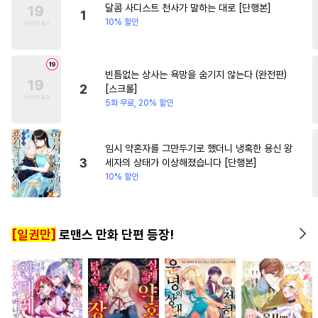
달콤 사디스트 천사가 말하는 대로 [단행본]
#
학원/캠퍼스
#
하드코어
1
10% 할인
#
감금/강제
#
적극수
#
리맨물
#
예민수
#
문란수
빈틈없는 상사는 욕망을 숨기지 않는다 (완전판)
#
자낮수
#
집착수
#
수인
2
[스크롤]
#
일상
#
키작공
#
평범공
5화 무료, 20% 할인
#
굴림수
#
무심공
#
역사/시대물
#
미남수
임시 약혼자를 그만두기로 했더니 냉혹한 용신 왕
3
세자의 상태가 이상해졌습니다 [단행본]
#
개아가공
#
문란공
#
동거
10% 할인
#
촉수
#
까칠수
#
벤츠공
#
만화단편
#
유혹수
[일권만]
로맨스 만화 단편 등장!
#
연하수
#
계략공
#
친구>연인
#
3P
#
동정공
#
동정수
#
광공
#
다정공
#
강수
#
조폭공