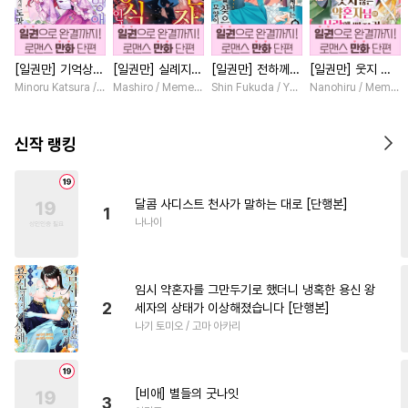
#
수한정다정공
#
연상연하
#
잔망수
#
소설원작
[일권만] 기억상실
[일권만] 실례지만
[일권만] 전하께서
[일권만] 웃지 않
#
현대물
#
소심수
#
음험공
악역 영애는 공략
약혼자님, 당신의
는 오늘도 운명의
는 약혼자님이 사
Minoru Katsura / Mizune
Mashiro / Memeko
Shin Fukuda / Yoko Kurosu
Nanohiru / Memek
#
미남공
#
귀염수
대상인 얀데레 의
눈은 장식인가요?
상대를 찾으신 모
랑에 빠진 건 변장
붓 오라버니에게서
[단행본]
양이네요 (웃음)
한 저인 것 같습니
#
짝사랑공
#
얼빠수
도망칠 수가 없다
[단행본]
다 [단행본]
신작 랭킹
[단행본]
#
순정수
#
원나잇
#
단정수
#
동물
#
판타지
#
연하공
달콤 사디스트 천사가 말하는 대로 [단행본]
1
#
연상공
#
변태수
#
헌신공
나나이
#
능욕수
#
강공
#
부부
#
동양풍
#
헤테로공
#
질투
임시 약혼자를 그만두기로 했더니 냉혹한 용신 왕
#
군림수
#
애증관계
2
세자의 상태가 이상해졌습니다 [단행본]
나기 토미오 / 고마 아카리
#
헌신수
#
연상수
#
미인공
#
명랑수
#
오메가버스
#
계약관계
#
친구
#
후회공
[비애] 별들의 굿나잇
3