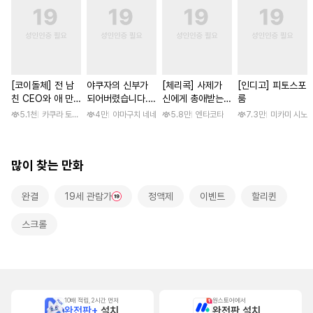
[코이돌체] 전 남
야쿠자의 신부가
[체리콕] 사제가
[인디고] 피토스포
친 CEO와 애 만
되어버렸습니다.
신에게 총애받는
룸
들기 결혼 ~예상외
[스크롤]
이야기 [단행본]
5.1천
카쿠라 토모하 / 타마키 나오
4만
야마구치 네네
5.8만
엔타코타
7.3만
미카미 시노
로 사랑받는 동거~
많이 찾는 만화
완결
19세 관람가
정액제
이벤트
할리퀸
스크롤
10배 적립, 2시간 먼저
원스토어에서
완전판+
설치
완전판 설치