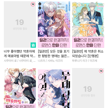
#
개그/코믹
#
츤데레공
#
삼각관계
#
영혼바뀜
#
웹툰단행본
#
연예계
#
연예계
#
소설원작
#
도망수
#
능력공
#
서양풍
#
사제관계
#
판타지/SF
#
장발
#
육아물
#
후회수
#
직진남
#
능욕
#
계약관
#
변태공
#
상처수
#
환생물
#
학원/캠퍼스
#
모럴리스
#
수인수
#
다각관계
#
일상
#
피폐물
#
까칠공
#
순진수
#
개그/코믹
#
친구
#
성장
너무 좋아했던 약혼자에
[일권만] 모든 것을 포기
[일권만] 제 약혼은 취소
게 매료마법 때문에 약혼
한 평범한 영애는 젊은
되었습니다 [단행본]
#
배틀연애
#
선후배
#
친구>연인
#
나이차커플
파기당했습니다
빙제의 총애를 받는다
사쿠라이 료 / 사쿠라이 료, 시이나 사에라
나츠미 / 시바노 이즈미
하루나기 리구 / 미즈메
#
후방주의
#
감자수
#
평범녀
#
평범녀
[단행본]
#
드라마
#
난폭공
#
대물공
#
역사/시대물
#
성장물
#
무심수
#
오해/착각
#
게임
#
섹스파트너
#
미인수
#
재회물
#
능글수
#
절륜남
#
인외존재
#
안경수
#
이세계물
#
철벽남
#
조신남
#
원나
#
쓰레기수
#
초능력
#
짝사랑
#
계략남
#
힐링