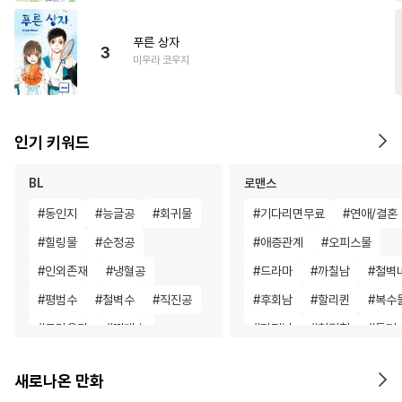
푸른 상자
3
미우라 코우지
인기 키워드
BL
로맨스
#
동인지
#
능글공
#
회귀물
#
기다리면무료
#
연애/결혼
#
힐링물
#
순정공
#
애증관계
#
오피스물
#
인외존재
#
냉혈공
#
드라마
#
까칠남
#
철벽
#
평범수
#
철벽수
#
직진공
#
후회남
#
할리퀸
#
복수
#
트라우마
#
떡대수
#
다정남
#
첫경험
#
동거
#
섹스파트너
#
민감수
#
다정남
#
육아물
#
직진
새로나온 만화
#
가이드버스
#
짝사랑
#
재벌남
#
직진남