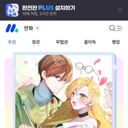
만화
추천
장르
무협관
꿀이득
랭킹