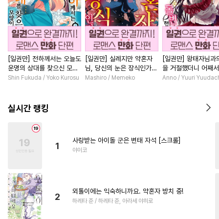
[일권만] 전하께서는 오늘도
[일권만] 실례지만 약혼자
[일권만] 왕태자님과
운명의 상대를 찾으신 모양
님, 당신의 눈은 장식인가
을 거절했더니 어째
이네요 (웃음) [단행본]
요? [단행본]
얀데레로 돌변했습니다
Shin Fukuda / Yoko Kurosu
Mashiro / Memeko
Anno / Yuuri Yuudac
행본]
실시간 랭킹
사랑받는 아이돌 군은 변태 자석 [스크롤]
1
야이코
외톨이에는 익숙하니까요. 약혼자 방치 중!
2
하레타 준 / 하레타 준, 아라세 야히로