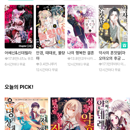
어쌔신&신데렐라
안경, 때때로, 불량
나의 행복한 결혼
약사의 혼잣말(마
아
오마오의 후궁 수
17.8만
나츠노 유조
13.8만
코우사카 리토 / 아기토기 아쿠미
수께끼 풀이수첩)
3.4만
나루키
17.1만
쿠라타 미노지 
6시간마다 무료
12시간마다 무료
12시간마다 무료
12시간마다 무료
오늘의 PICK!