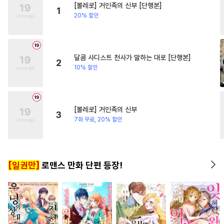
[볼레로] 거인족의 신부 [단행본]
#
욕망수
#
능욕수
#
미남수
#
상처녀
#
차원이동물
1
20% 할인
#
가이드버스
#
침착수
#
육아물
#
개아가공
#
평범공
#
무심공
달콤 사디스트 천사가 말하는 대로 [단행본]
2
10% 할인
#
성인용품
#
연애/결혼
#
소설원작
#
직진수
#
초능력
#
장발
#
동거
[볼레로] 거인족의 신부
3
#
친구
#
능욕공
#
주종관계
7화 무료, 20% 할인
#
문란수
#
츤데레공
#
존댓말공
#
복수
#
단정수
[일권만]
로맨스 만화 단편 등장!
#
순진수
#
군림수
#
다정공
#
서양풍
#
굴림수
#
시리어스
#
리맨물
#
강공
#
귀염수
#
사랑꾼공