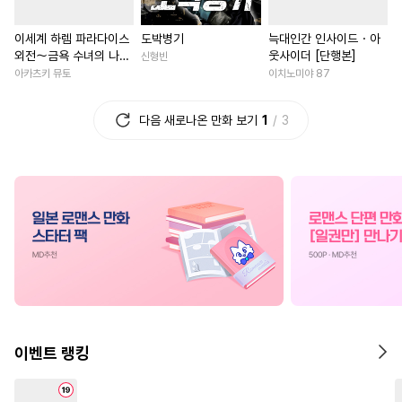
#
다각관계
#
능력공
#
계약관계
#
계략남
이세계 하렘 파라다이스
도박병기
늑대인간 인사이드・아
#
능글수
#
상처수
#
육아물
#
성장물
#
환생
외전～금욕 수녀의 나라
웃사이더 [단행본]
신형빈
#
또라이공
#
애증관계
#
애증관계
#
드라마
～ [단행본]
아카츠키 뮤토
이치노미야 87
#
초딩공
#
첫경험
#
민감수
#
후회녀
#
일상
#
집착남
다음 새로나온 만화 보기
1
3
#
무심수
#
감금/강제
#
백합/GL
#
능력녀
#
돔섭버스
#
촉수
#
드라마
#
첫사랑
#
영상화
#
다정
#
벤츠공
#
절륜공
#
게임
#
복수
#
부부
#
모럴리스
#
떡대공
#
복수물
#
연예계
#
하드코어
#
판타지
#
친구>연인
#
직진녀
#
계략공
#
대형견공
#
현대물
#
원나잇
#
초능
#
유사근친
#
OO버스
#
친구>연인
#
동양풍
#
능욕
#
동정공
#
첫사랑
#
까칠남
#
재벌남
#
첫경
이벤트 랭킹
#
일상
#
달달물
#
나이차커플
#
연애/결혼
#
친구>연인
#
현대물
#
무심남
#
명문세가