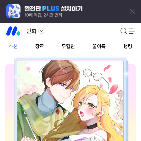
만화
추천
장르
무협관
꿀이득
랭킹