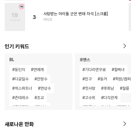
사랑받는 아이돌 군은 변태 자석 [스크롤]
3
야이코
인기 키워드
BL
로맨스
#
동인지
#
연예계
#
기다리면무료
#
철벽녀
#
다공일수
#
잔망수
#
친구
#
동거
#
학원/캠
#
섹스파트너
#
연상수
#
첫사랑
#
후회남
#
절륜
#
츤데레수
#
조교
#
고수위
#
다각관계
#
후방주의
#
헌신수
#
절륜남
#
소년
#
직진남
#
계약관계
#
강수
#
까칠공
#
영혼바뀜
#
판타지/SF
새로나온 만화
#
삼각관계
#
부부
#
안경수
#
섹스파트너
#
개그/코믹