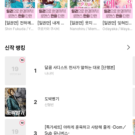
#
수한정다정공
#
SF
#
동양풍
#
짝사랑공
[일권만] 전하께서
[일권만] 내게 간
[일권만] 웃지 않
[일권만] 잊혀진
#
유혹수
#
유혹
#
배틀연애
는 오늘도 운명의
섭하지 않겠다던
는 약혼자님이 사
왕녀지만 정략결혼
Shin Fukuda / Yoko Kurosu
쿠로카와 쿠사비
Nanohiru / Memeko
Odayaka / Maya Ko
#
순정공
#
BDSM
상대를 찾으신 모
냉정한 남편이 어
랑에 빠진 건 변장
한 남편에게 익애
양이네요 (웃음)
째선지 저만 바라
한 저인 것 같습니
받고 있습니다 [단
#
연상연하
#
키작공
[단행본]
봅니다 [단행본]
다 [단행본]
행본]
신작 랭킹
#
능글공
#
SM
#
변태수
#
임신수
#
난폭공
#
미인수
달콤 사디스트 천사가 말하는 대로 [단행본]
1
#
역사/시대물
#
원나잇
나나이
#
능력수
#
동정수
#
집착공
#
순정수
#
광공
#
소심수
도박병기
#
철벽수
#
연상공
2
신형빈
#
사제관계
#
다정수
#
감자수
#
대물공
#
자낮수
[특가세트] 야하게 훈육하고 사랑해 줄게 -Dom／
#
페티쉬
#
미인공
#
선후배
3
Sub 유니버스-