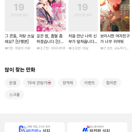
그 콘돔, 저랑 쓰실
깊은 밤, 흡혈 좀
처음 만난 나의 신
보이시한 여자친구
래요? [단행본]
하겠습니다 [단행
부가 덮쳐옵니다
가 너무 귀여워
본]
[스크롤]
1천
쿠로이 카유
3.7천
아미다무쿠
3.9천
마요
7.3천
규뉴무기고항
많이 찾는 만화
완결
19세 관람가
정액제
이벤트
할리퀸
스크롤
10배 적립, 2시간 먼저
원스토어에서
완전판+
설치
완전판 설치