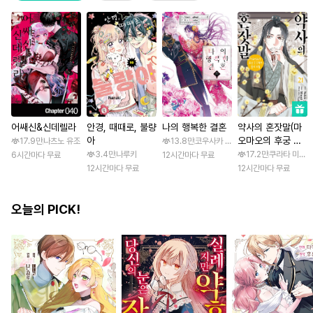
어쌔신&신데렐라
안경, 때때로, 불량
나의 행복한 결혼
약사의 혼잣말(마
아
오마오의 후궁 수
17.9만
나츠노 유조
13.8만
코우사카 리토 / 아기토기 아쿠미
수께끼 풀이수첩)
3.4만
나루키
17.2만
쿠라타 미노지 
6시간마다 무료
12시간마다 무료
12시간마다 무료
12시간마다 무료
오늘의 PICK!