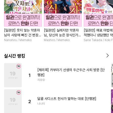
[일권만] 웃지 않는 약혼자
[일권만] 실례지만 약혼자
[일권만] 매료 마법에
님이 사랑에 빠진 건 변장한
님, 당신의 눈은 장식인가
척했더니 냉담했던 
저인 것 같습니다 [단행본]
요? [단행본]
가 맹목적인 사랑꾼이
Nanohiru / Memeko
Mashiro / Memeko
Sane Takada / Koki F
습니다 [단행본]
실시간 랭킹
[체리콕] 카부라기 선생의 두근두근 사죄 방문 [단
1
행본]
지유유
달콤 사디스트 천사가 말하는 대로 [단행본]
2
나나이