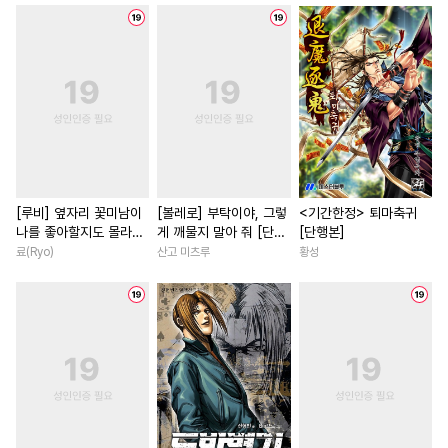
#
개그/코믹
#
후회수
#
연하남
#
우정
#
배틀연
#
트라우마
#
힐링물
#
재회물
#
직진남
#
쓰레기수
#
오해/착각
#
인외존재
#
서양풍
#
만화단편
#
떡대수
#
질투
#
평범녀
#
이세계물
#
능
#
미남공
#
음험공
#
사제관계
#
연애/결혼
#
기억상실
#
평범수
#
철벽남
#
역사/시대물
#
피폐물
#
짝사랑
#
로맨스
#
삼각관계
#
일
[루비] 옆자리 꽃미남이
[볼레로] 부탁이야, 그렇
<기간한정> 퇴마축귀
나를 좋아할지도 몰라
게 깨물지 말아 줘 [단행
[단행본]
#
웹툰단행본
#
적극수
#
현대물
#
짝사랑
#
힐링
[단행본]
본]
료(Ryo)
산고 미츠루
황성
#
직진공
#
고수위
#
재벌공
#
친구
#
선후배
#
짝사랑
#
연하공
#
혐관
#
예민수
#
회귀물
#
오피스물
#
조폭공
#
도망수
#
얼빠수
#
다정남
#
소설원작
#
까칠수
#
재회물
#
아방수
#
로맨스
#
능글남
#
성장
#
수인
#
명랑수
#
변태공
#
학원/캠퍼스
#
연상연하
#
동물
#
학원/캠퍼스
#
죽음/살인
#
평범녀