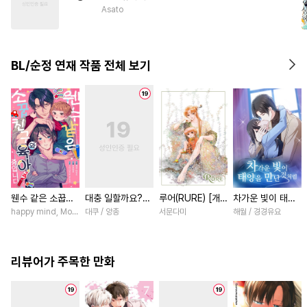
#
변태
#
계략수
#
냉혈공
Asato
#
이세계물
#
헤테로공
#
회귀물
#
연하수
#
후회공
BL/순정 연재 작품 전체 보기
#
수인수
#
상처공
#
오메가버스
#
3P
#
인외존재
웬수 같은 소꿉친
대충 일할까요?
루어(RURE) [개
차가운 빛이 태양
구와 육아 중입니
[스크롤]
정판] [연재]
을 만난 것처럼
happy mind, MokumeKyo / MokumeKyo, Sumi Mikamo (Re, AER)
대쿠 / 양총
서문다미
해월 / 경경유요
다 [스크롤]
[스크롤]
리뷰어가 주목한 만화