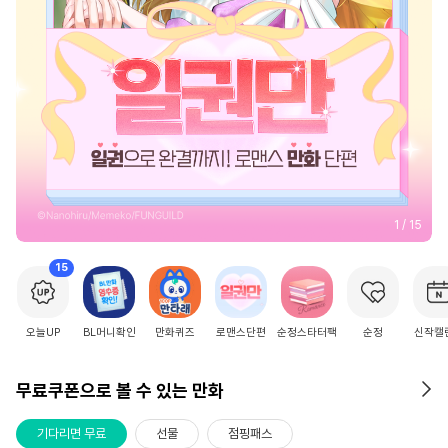
2
/
15
15
오늘UP
BL머니확인
만화퀴즈
로맨스단편
순정스타터팩
순정
신작캘
무료쿠폰으로 볼 수 있는 만화
기다리면 무료
선물
점핑패스