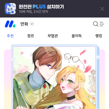
만화
추천
장르
무협관
꿀이득
랭킹