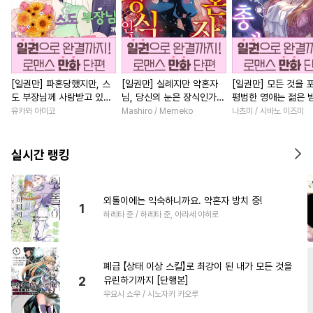
[일권만] 파혼당했지만, 스
[일권만] 실례지만 약혼자
[일권만] 모든 것을 
도 부장님께 사랑받고 있습
님, 당신의 눈은 장식인가
평범한 영애는 젊은 
니다 [단행본]
요? [단행본]
총애를 받는다 [단행
유카와 아미코
Mashiro / Memeko
나츠미 / 시바노 이즈미
실시간 랭킹
외톨이에는 익숙하니까요. 약혼자 방치 중!
1
하레타 준 / 하레타 준, 아라세 야히로
폐급 【상태 이상 스킬】로 최강이 된 내가 모든 것을
2
유린하기까지 [단행본]
우요시 쇼우 / 시노자키 카오루