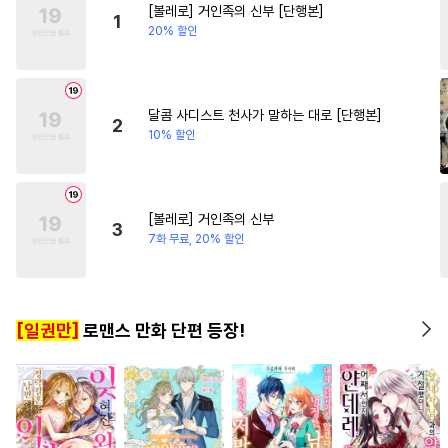
[볼레로] 거인족의 신부 [단행본]
#
사제관계
#
평범수
#
사제관계
#
복수물
1
20% 할인
#
첫경험
#
미인공
#
힐링물
#
기억상실
#
조교
#
계략수
#
직진공
#
오메가버스
달콤 사디스트 천사가 말하는 대로 [단행본]
2
10% 할인
#
피폐물
#
성인용품
#
회귀물
#
수인
#
아방수
#
냉혈공
#
군림수
#
계략공
[볼레로] 거인족의 신부
3
#
장발
#
다공일수
#
다정수
7화 무료, 20% 할인
#
적극수
#
후방주의
#
미남수
#
애증관계
[일권만]
로맨스 만화 단편 등장!
#
연예계
#
집착공
#
잔망수
#
고수위
#
리맨물
#
연하수
#
다각관계
#
대형견공
#
연하공
#
오해/착각