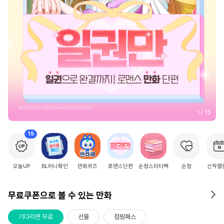
2
/
15
15
오늘UP
BL머니확인
만화퀴즈
로맨스단편
순정스타터팩
순정
신작캘
무료쿠폰으로 볼 수 있는 만화
기다리면 무료
선물
점핑패스