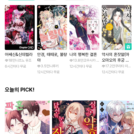
어쌔신&신데렐라
안경, 때때로, 불량
나의 행복한 결혼
약사의 혼잣말(마
아
오마오의 후궁 수
18만
나츠노 유조
13.8만
코우사카 리토 / 아기토기 아쿠미
수께끼 풀이수첩)
3.5만
나루키
17.2만
쿠라타 미노지 
6시간마다 무료
12시간마다 무료
12시간마다 무료
12시간마다 무료
오늘의 PICK!