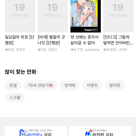
일요일의 위로 [단
[비애] 별들의 굿
양 선배는 혼자서
[인디고] 그렇게
행본]
나잇 [단행본]
살아갈 수 없어
말하면 안아버린다
[단행본]
6천
한우주
1천
아린코
6.7천
sooncha
6.8천
니야마
많이 찾는 만화
완결
19세 관람가
정액제
이벤트
할리퀸
스크롤
10배 적립, 2시간 먼저
원스토어에서
완전판+
설치
완전판 설치