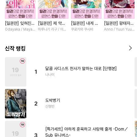
#
안경수
#
존댓말공
#
달달물
#
조폭공
[일권만] 잊혀진
[일권만] 제 약혼
[일권만] 내게 간
[일권만] 왕태자님
#
쓰레기수
#
상처수
왕녀지만 정략결혼
은 취소되었습니다
섭하지 않겠다던
과의 약혼을 거절
Odayaka / Maya Koike
하루나기 리구 / 미즈메
쿠로카와 쿠사비
Anno / Yuuri Yuuda
#
사랑꾼공
#
동정공
한 남편에게 익애
[단행본]
냉정한 남편이 어
했더니 어째서인지
받고 있습니다 [단
째선지 저만 바라
얀데레로 돌변했습
#
주종관계
#
역사/시대물
행본]
봅니다 [단행본]
니다 [단행본]
신작 랭킹
#
재벌공
#
무심공
#
친구
#
동양풍
#
헤테로공
달콤 사디스트 천사가 말하는 대로 [단행본]
1
#
순정공
#
변태
#
선후배
나나이
#
츤데레수
#
상처공
#
무심수
#
삼각관계
도박병기
#
미인수
#
능력수
2
신형빈
#
츤데레공
#
감금/강제
#
음험공
#
동거
#
소설원작
[특가세트] 야하게 훈육하고 사랑해 줄게 -Dom／
#
3P
#
인외존재
#
예민수
3
Sub 유니버스-