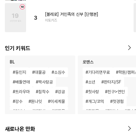
[볼레로] 거인족의 신부 [단행본]
3
이토카즈
인기 키워드
BL
로맨스
#
동인지
#
대물공
#
소심수
#
기다리면무료
#
학원/캠퍼
#
배틀연애
#
짝사랑공
#
소년
#
판타지/SF
#
트라우마
#
침착수
#
강공
#
첫사랑
#
친구>연인
#
강수
#
원나잇
#
이세계물
#
개그/코믹
#
첫경험
#
연상수
#
페티쉬
#
재회물
#
회귀물
#
평범녀
#
고수
#
명랑수
#
유혹
#
SF
#
학원/캠퍼스
#
이세계물
새로나온 만화
#
도망수
#
순진수
#
굴림수
#
애증관계
#
우정
#
철벽