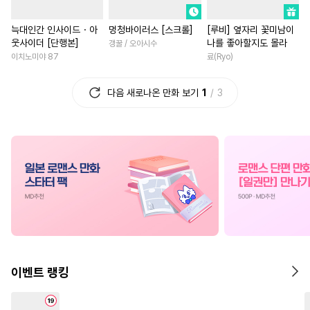
#
문란수
#
섹스파트너
#
친구>연인
#
상처녀
늑대인간 인사이드・아
멍청바이러스 [스크롤]
[루비] 옆자리 꽃미남이
#
연상연하
#
OO버스
#
재벌남
#
영상화
#
계략
웃사이더 [단행본]
나를 좋아할지도 몰라
갱꿀 / 오아시수
#
수인수
#
드라마
#
변태수
#
집착남
#
절륜
#
까칠남
이치노미야 87
료(Ryo)
#
서양풍
#
복수
#
유혹수
#
배틀연애
#
일상
#
힐링
다음 새로나온 만화 보기
1
3
#
모럴리스
#
얼빠수
#
일상
#
환생물
#
재회물
#
동양
#
다정공
#
자낮수
#
난폭공
#
다정남
#
부부
#
짝사랑
#
만화단편
#
초딩공
#
백합/GL
#
삼각관계
#
능욕공
#
떡대수
#
로맨스
#
오피스물
#
동
#
계약관계
#
친구>연인
#
일상
#
연예계
#
선후배
#
평범공
#
능력공
#
육아물
#
후회남
#
학원/캠퍼스
#
능욕
#
차원이동물
#
후회녀
#
판타지
#
임신수
#
친구
#
소설원작
이벤트 랭킹
#
연애/결혼
#
헌신수
#
섹스파트너
#
능글남
#
BDSM
#
떡대공
#
명문세가
#
나이차커플