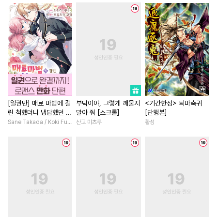
#
광공
#
촉수
#
혐관
#
능력녀
#
철벽남
#
원나
#
능글공
#
현대물
#
키작공
#
친구
#
연애/결혼
#
성장
#
욕망수
#
짝사랑
#
동물
#
평범녀
#
직진녀
#
동정수
#
웹툰단행본
#
인외존재
#
서양풍
#
시리어스
#
순정수
#
첫사랑
#
계약관계
#
또라이공
#
돔섭버스
#
로맨스
#
절륜남
#
유사근친
#
까칠수
#
부부
#
다각관계
#
영혼바뀜
[일권만] 매료 마법에 걸
부탁이야, 그렇게 깨물지
<기간한정> 퇴마축귀
린 척했더니 냉담했던 약
말아 줘 [스크롤]
[단행본]
#
귀염수
#
개아가공
#
짝사랑
#
게임
#
연애/
혼자가 맹목적인 사랑꾼
Sane Takada / Koki Fuyutsuki
산고 미츠루
황성
#
감자수
#
능욕수
#
SM
#
현대물
#
역사/시대물
이 되었습니다 [단행본]
#
단정수
#
절륜공
#
연상연하
#
초능력
#
수한정다정공
#
까칠공
#
드라마
#
현대물
#
직진
#
민감수
#
첫사랑
#
미남공
#
연하남
#
죽음/살인
#
육아물
#
직진수
#
성장물
#
무심남
#
능욕
#
하드코어
#
능글수
#
복수
#
다정남
#
직진남