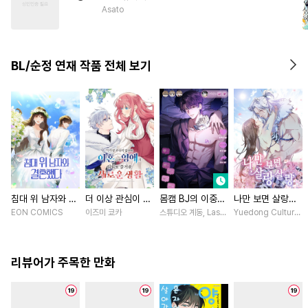
#
질투
#
초능력
#
개그/코믹
Asato
#
가이드버스
#
후회수
#
변태공
#
벤츠공
#
후회공
BL/순정 연재 작품 전체 보기
#
철벽수
#
연상공
침대 위 남자와 결
더 이상 관심이 없
몸캠 BJ의 이중생
나만 보면 살랑살
혼했다 [스크롤]
다며 이혼당한 영
활 [스크롤]
랑 [스크롤]
EON COMICS
이즈미 쿄카
스튜디오 계동, Lasso
Yuedong Culture 
애의 의외로 즐거
운 새로운 생활
[스크롤]
리뷰어가 주목한 만화