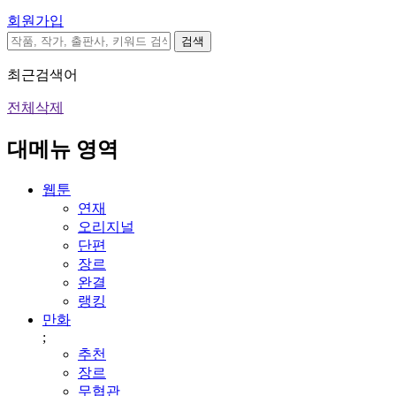
회원가입
검색
최근검색어
전체삭제
대메뉴 영역
웹툰
연재
오리지널
단편
장르
완결
랭킹
만화
;
추천
장르
무협관