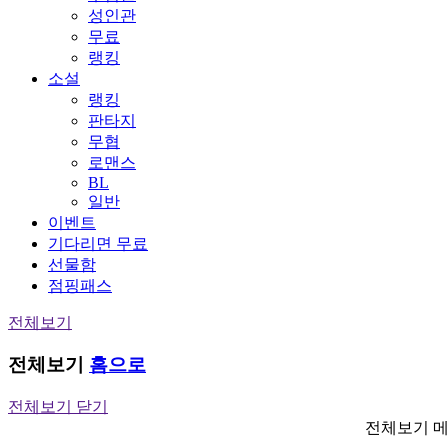
성인관
무료
랭킹
소설
랭킹
판타지
무협
로맨스
BL
일반
이벤트
기다리면 무료
선물함
점핑패스
전체보기
전체보기
홈으로
전체보기 닫기
전체보기 