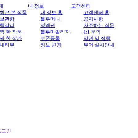
재
내 정보
고객센터
최근 본 작품
내 정보 홈
고객센터 홈
보관함
블루머니
공지사항
책갈피
정액권
자주하는 질문
찜 한 작품
블루마일리지
1:1 문의
찜 한 작가
쿠폰등록
약관 및 정책
내리뷰
정보 변경
뷰어 설치안내
로그인