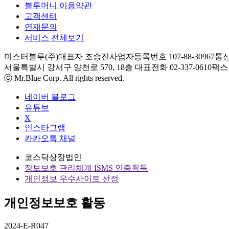
블루머니 이용약관
고객센터
연재문의
서비스 전체보기
미스터블루(주)
대표자 조승진
사업자등록번호 107-88-30967
통신
서울특별시 강서구 양천로 570, 18층
대표전화 02-337-0610
팩스 0
ⓒ Mr.Blue Corp. All rights reserved.
네이버 블로그
유튜브
X
인스타그램
카카오톡 채널
코스닥상장법인
정보보호 관리체계 ISMS 인증획득
개인정보 우수사이트 선정
개인정보보호 활동
2024-E-R047