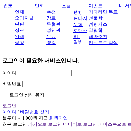
웹툰
만화
이벤트
내 서
소설
연재
추천
기다리면 무료
랭킹
오리지널
장르
선물함
판타지
단편
무협관
점핑패스
무협
장르
성인관
알림함
로맨스
완결
무료
BL
테마추천
일반
랭킹
랭킹
키워드로 검색
로그인이 필요한 서비스입니다.
아이디
비밀번호
로그인 상태 유지
로그인
아이디
/
비밀번호 찾기
블루머니 1,000원 지급
회원가입
최근 로그인
카카오로 로그인
네이버로 로그인
페이스북으로 