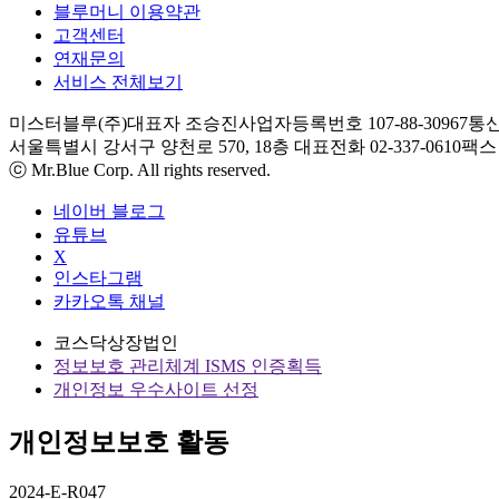
블루머니 이용약관
고객센터
연재문의
서비스 전체보기
미스터블루(주)
대표자 조승진
사업자등록번호 107-88-30967
통신
서울특별시 강서구 양천로 570, 18층
대표전화 02-337-0610
팩스 0
ⓒ Mr.Blue Corp. All rights reserved.
네이버 블로그
유튜브
X
인스타그램
카카오톡 채널
코스닥상장법인
정보보호 관리체계 ISMS 인증획득
개인정보 우수사이트 선정
개인정보보호 활동
2024-E-R047