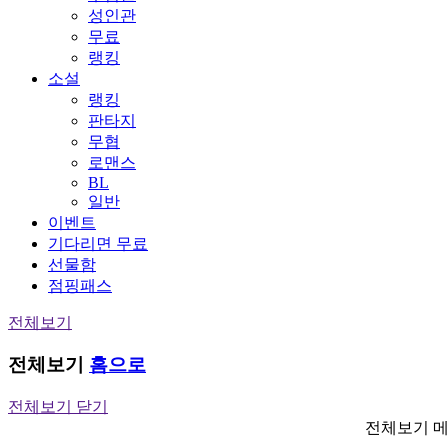
성인관
무료
랭킹
소설
랭킹
판타지
무협
로맨스
BL
일반
이벤트
기다리면 무료
선물함
점핑패스
전체보기
전체보기
홈으로
전체보기 닫기
전체보기 