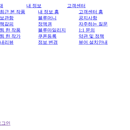
재
내 정보
고객센터
최근 본 작품
내 정보 홈
고객센터 홈
보관함
블루머니
공지사항
책갈피
정액권
자주하는 질문
찜 한 작품
블루마일리지
1:1 문의
찜 한 작가
쿠폰등록
약관 및 정책
내리뷰
정보 변경
뷰어 설치안내
로그인