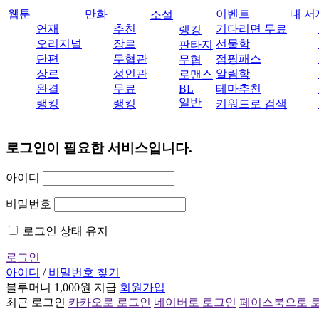
웹툰
만화
이벤트
내 서
소설
연재
추천
기다리면 무료
랭킹
오리지널
장르
선물함
판타지
단편
무협관
점핑패스
무협
장르
성인관
알림함
로맨스
완결
무료
BL
테마추천
일반
랭킹
랭킹
키워드로 검색
로그인이 필요한 서비스입니다.
아이디
비밀번호
로그인 상태 유지
로그인
아이디
/
비밀번호 찾기
블루머니 1,000원 지급
회원가입
최근 로그인
카카오로 로그인
네이버로 로그인
페이스북으로 