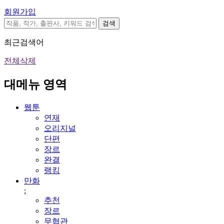
회원가입
검색
최근검색어
전체삭제
대메뉴 영역
웹툰
연재
오리지널
단편
장르
완결
랭킹
만화
;
추천
장르
무협관