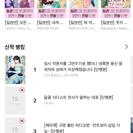
#
원나잇
#
현대물
#
능글수
#
재벌공
#
상처공
#
상처수
[일권만] 모든 것
[일권만] 내게 간
[일권만] 제 약혼
[일권만] 웃지 않
#
벤츠공
#
3P
#
조교
을 포기한 평범한
섭하지 않겠다던
은 취소되었습니다
는 약혼자님이 사
나츠미 / 시바노 이즈미
쿠로카와 쿠사비
하루나기 리구 / 미즈메
Nanohiru / Memek
#
광공
#
계략공
#
까칠수
영애는 젊은 빙제
냉정한 남편이 어
[단행본]
랑에 빠진 건 변장
의 총애를 받는다
째선지 저만 바라
한 저인 것 같습니
#
짝사랑공
#
연하공
[단행본]
봅니다 [단행본]
다 [단행본]
신작 랭킹
#
후방주의
#
집착수
#
연하수
#
인외존재
임시 약혼자를 그만두기로 했더니 냉혹한 용신 왕
1
세자의 상태가 이상해졌습니다 [단행본]
#
능력수
#
계약관계
나기 토미오 / 고마 아카리
#
떡대수
#
SM
#
변태수
#
철벽수
#
모럴리스
달콤 사디스트 천사가 말하는 대로 [단행본]
#
연상공
#
후회수
2
나나이
#
돔섭버스
#
다각관계
#
욕망수
#
질투
#
대물공
[체리콕] 구멍 뚫린 비디오방 -컨트보이 삽입 가
#
오해/착각
#
헌신수
3
능- [단행본]