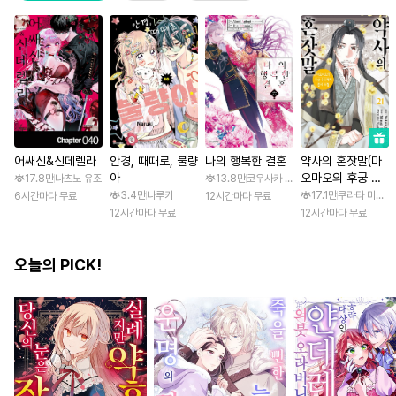
어쌔신&신데렐라
안경, 때때로, 불량
나의 행복한 결혼
약사의 혼잣말(마
아
오마오의 후궁 수
17.8만
나츠노 유조
13.8만
코우사카 리토 / 아기토기 아쿠미
수께끼 풀이수첩)
3.4만
나루키
17.1만
쿠라타 미노지 
6시간마다 무료
12시간마다 무료
12시간마다 무료
12시간마다 무료
오늘의 PICK!