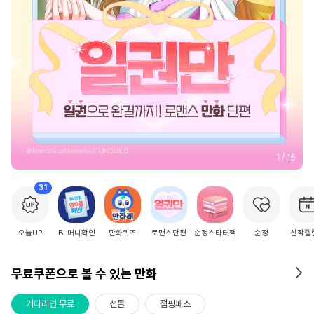
2
/
15
31
오늘UP
BL머니확인
만화퀴즈
로맨스단편
순정스타터팩
순정
신작캘
무료쿠폰으로 볼 수 있는 만화
기다리면 무료
선물
점핑패스