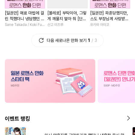
#
키작공
#
달달물
#
떡대공
#
상처녀
#
까칠남
#
직진
[일권만] 매료 마법에 걸
[볼레로] 부탁이야, 그렇
[일권만] 파혼당했지만,
#
초딩공
#
촉수
#
영혼바뀜
#
배틀연애
린 척했더니 냉담했던 약
게 깨물지 말아 줘 [단행
스도 부장님께 사랑받고
#
친구>연인
#
능욕공
#
다정남
#
애증관계
혼자가 맹목적인 사랑꾼
본]
있습니다 [단행본]
Sane Takada / Koki Fuyutsuki
산고 미츠루
유카와 아미코
이 되었습니다 [단행본]
#
미인공
#
만화단편
#
현대물
#
연애/결혼
다음 새로나온 만화 보기
1
3
#
무심수
#
존댓말공
#
집착남
#
판타지/SF
#
다정수
#
평범공
#
첫사랑
#
이세계물
#
배틀연애
#
군림수
#
로맨스
#
후회녀
#
재벌
#
개그/코믹
#
유혹수
#
동양풍
#
계약관계
#
안경수
#
절륜공
#
명랑수
#
짝사랑
#
삼각관계
#
혐관
#
순정공
#
회귀물
#
평범녀
#
능력녀
#
직진
#
트라우마
#
기억상실
#
학원/캠퍼스
#
우정
#
조폭공
#
미남수
#
다정공
#
죽음/살인
#
절륜
#
힐링
이벤트 랭킹
#
소설원작
#
육아물
#
후회남
#
첫경험
#
부부
#
힐링물
#
옴니버스
#
육아물
#
할리퀸