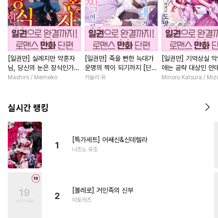
[일권만] 실례지만 약혼자
[일권만] 죽을 뻔한 늑대가
[일권만] 기억상실 악
님, 당신의 눈은 장식인가
운명의 짝이 되기까지 [단행
애는 공략 대상인 얀
요? [단행본]
본]
붓 오라버니에게서 
Mashiro / Memeko
카놀라 유
Minoru Katsura / Mi
수가 없다 [단행본]
실시간 랭킹
[특가세트] 어쌔신&신데렐라
1
나츠노 유조
[볼레로] 거인족의 신부
2
이토카즈