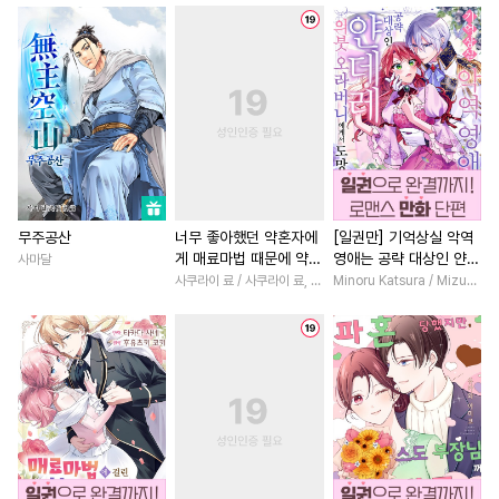
#
오메가버스
#
유혹
#
친구>연인
#
선후배
#
수인수
#
순진수
#
냉혈공
#
다정남
#
백합/GL
#
귀염수
#
후회공
#
사제관계
#
평범녀
#
또라이공
#
문란수
#
성장물
#
영상화
#
직진
#
까칠공
#
동정수
#
나이차커플
#
섹스파트너
#
츤데레수
#
대형견공
#
친구
#
소설원작
#
로맨
#
서양풍
#
무심공
#
굴림수
#
오피스물
#
고수위
#
게
무주공산
너무 좋아했던 약혼자에
[일권만] 기억상실 악역
게 매료마법 때문에 약혼
영애는 공략 대상인 얀데
사마달
#
변태
#
평범수
#
선후배
#
역사/시대물
#
연상연하
파기당했습니다 [단행
레 의붓 오라버니에게서
사쿠라이 료 / 사쿠라이 료, 시이나 사에라
Minoru Katsura / Mizune
#
연상연하
#
변태공
#
회귀물
#
서양풍
#
능글
본]
도망칠 수가 없다 [단행
본]
#
동정공
#
일상
#
연상수
#
초능력
#
현대물
#
철벽
#
개아가공
#
감자수
#
다각관계
#
명문세가
#
피폐물
#
강공
#
임신수
#
첫사랑
#
절륜남
#
성장
#
헤테로공
#
츤데레공
#
짝사랑
#
동거
#
계략남
#
집착공
#
성인용품
#
복수
#
일상
#
개그/코믹