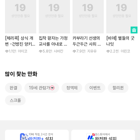
[체리콕] 상식 개
집착 왕자는 가정
카부라기 선생의
[비애] 별들의 굿
변 -건방진 양키
교사를 아내로 맞
두근두근 사죄 방
나잇
한 달간 마음대로
이하고 싶다 [스크
문 [스크롤]
1.1만
야이코
5.8만
사바칸
7.9만
지유유
2.2천
아린코
범하기- [단행본]
롤]
많이 찾는 만화
완결
19세 관람가
정액제
이벤트
할리퀸
스크롤
10배 적립, 2시간 먼저
원스토어에서
완전판+
설치
완전판 설치