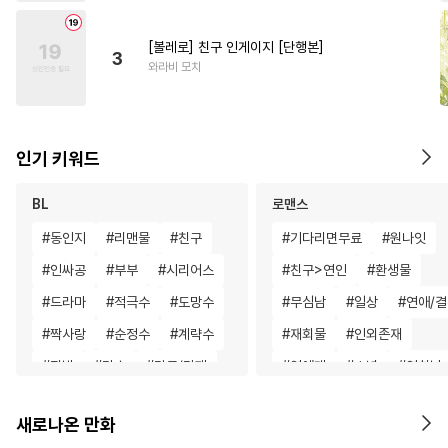
[볼레로] 친구 인게이지 [단행본]
3
와라비 모치
인기 키워드
BL
로맨스
#
동인지
#
리맨물
#
친구
#
기다리면무료
#
원나잇
#
인싸공
#
부부
#
시리어스
#
친구>연인
#
환생물
#
드라마
#
적극수
#
도망수
#
무심남
#
일상
#
연애/
#
짝사랑
#
순정수
#
계략수
#
재회물
#
인외존재
#
장발
#
강수
#
감금/강제
#
연예계
#
소년
#
연하남
#
판타지
#
민감수
#
학원/캠퍼스
#
철벽남
새로나온 만화
#
삼각관계
#
미남공
#
드라마
#
복수물
#
능욕