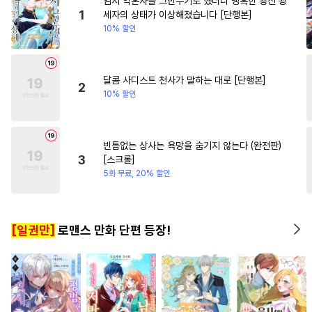
임시 약혼자를 그만두기로 했더니 냉혹한 용신 왕
#
역사/시대물
#
쓰레기수
#
차원이동물
#
친구
1
세자의 상태가 이상해졌습니다 [단행본]
10% 할인
#
동물
#
능글공
#
침착수
#
하드코어
#
동거
#
난폭공
#
능욕
#
얼빠수
달콤 사디스트 천사가 말하는 대로 [단행본]
2
10% 할인
#
섹스파트너
#
주종관계
#
자낮수
#
예민수
#
학원/캠퍼스
#
직진공
빈틈없는 상사는 욕망을 숨기지 않는다 (완전판)
3
[스크롤]
#
애증관계
#
수인
5화 무료, 20% 할인
#
사랑꾼공
#
재회물
#
페티쉬
#
연예계
[일권만]
로맨스 만화 단편 등장!
#
이세계물
#
수한정다정공
#
BDSM
#
웹툰단행본
#
사제관계
#
초능력
#
능력공
#
OO버스