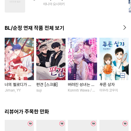
#
헌신공
#
능욕수
#
고수위
테니야 요시와키
#
동양풍
#
아방수
#
잔망수
#
첫경험
#
음험공
#
미인수
BL/순정 연재 작품 전체 보기
#
첫사랑
#
단정수
#
소심수
#
가이드버스
#
다공일수
너의 멜로디가 들
편견 [스크롤]
버려진 성녀는 이
푸른 상자
려 [스크롤]
번 생엔 사랑을 거
Jiman, YY
suji
Konniti Wawa / Maripara, ABE RAGE, E
미우라 코우지
부하기로 맹세합니
다 [스크롤]
리뷰어가 주목한 만화