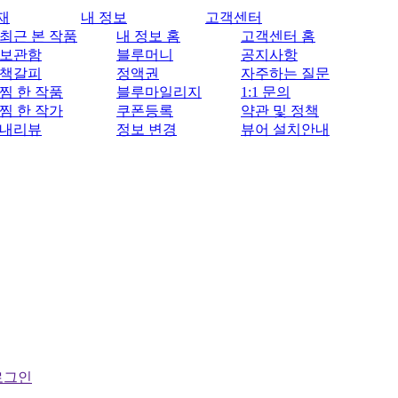
재
내 정보
고객센터
최근 본 작품
내 정보 홈
고객센터 홈
보관함
블루머니
공지사항
책갈피
정액권
자주하는 질문
찜 한 작품
블루마일리지
1:1 문의
찜 한 작가
쿠폰등록
약관 및 정책
내리뷰
정보 변경
뷰어 설치안내
로그인