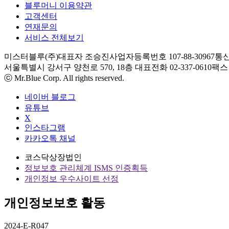
블루머니 이용약관
고객센터
연재문의
서비스 전체보기
미스터블루(주)
대표자 조승진
사업자등록번호 107-88-30967
통신
서울특별시 강서구 양천로 570, 18층
대표전화 02-337-0610
팩스 0
ⓒ Mr.Blue Corp. All rights reserved.
네이버 블로그
유튜브
X
인스타그램
카카오톡 채널
코스닥상장법인
정보보호 관리체계 ISMS 인증획득
개인정보 우수사이트 선정
개인정보보호 활동
2024-E-R047