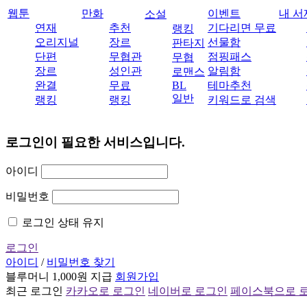
웹툰
만화
이벤트
내 서
소설
연재
추천
기다리면 무료
랭킹
오리지널
장르
선물함
판타지
단편
무협관
점핑패스
무협
장르
성인관
알림함
로맨스
완결
무료
BL
테마추천
일반
랭킹
랭킹
키워드로 검색
로그인이 필요한 서비스입니다.
아이디
비밀번호
로그인 상태 유지
로그인
아이디
/
비밀번호 찾기
블루머니 1,000원 지급
회원가입
최근 로그인
카카오로 로그인
네이버로 로그인
페이스북으로 