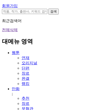
회원가입
검색
최근검색어
전체삭제
대메뉴 영역
웹툰
연재
오리지널
단편
장르
완결
랭킹
만화
;
추천
장르
무협관