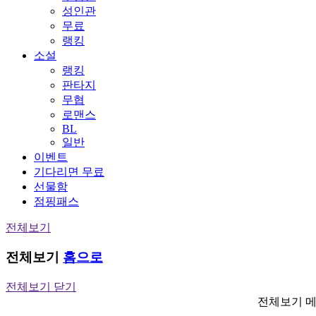
성인관
무료
랭킹
소설
랭킹
판타지
무협
로맨스
BL
일반
이벤트
기다리면 무료
선물함
점핑패스
전체보기
전체보기
홈으로
전체보기 닫기
전체보기 