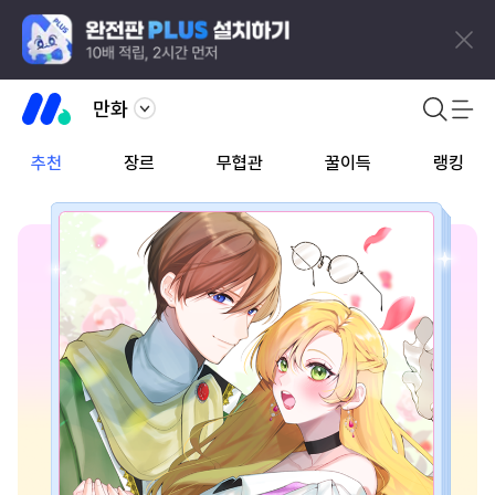
만화
추천
장르
무협관
꿀이득
랭킹