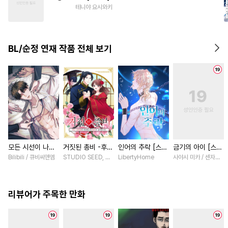
#
연예계
#
동물
#
다정공
테니야 요시와키
#
명랑수
#
첫경험
#
또라이공
#
개아가공
BL/순정 연재 작품 전체 보기
모든 시선이 나에
거짓된 총비 -후궁
인어의 추락 [스크
금기의 아이 [스크
게 [스크롤]
경비대에 취업했는
롤]
롤]
Bilibili / 큐비씨앤엠
STUDIO SEED, 우미노 마야 / 혼다 아마네
LibertyHome
사야시 미카 / 센자키 
데 황제가 집착합
니다- [스크롤]
리뷰어가 주목한 만화