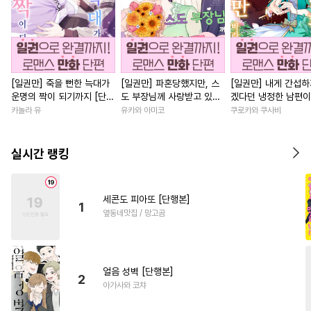
[일권만] 죽을 뻔한 늑대가
[일권만] 파혼당했지만, 스
[일권만] 내게 간섭하
운명의 짝이 되기까지 [단행
도 부장님께 사랑받고 있습
겠다던 냉정한 남편이
본]
니다 [단행본]
선지 저만 바라봅니다
카놀라 유
유카와 아미코
쿠로카와 쿠사비
본]
실시간 랭킹
세콘도 피아또 [단행본]
1
옆동네맛집 / 망고곰
얼음 성벽 [단행본]
2
아가사와 코챠