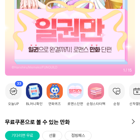
2
/
15
33
오늘UP
BL머니확인
만화퀴즈
로맨스단편
순정스타터팩
순정
신작캘
무료쿠폰으로 볼 수 있는 만화
기다리면 무료
선물
점핑패스