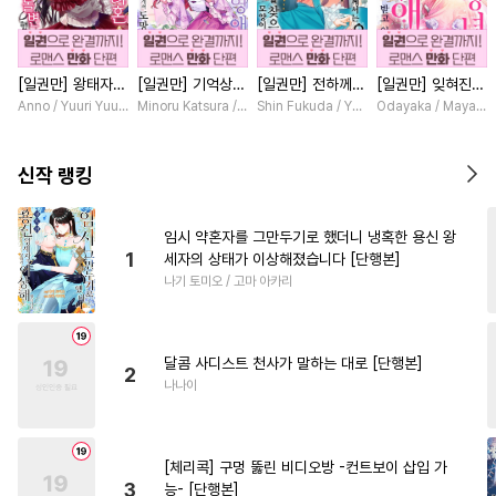
#
수인수
#
미남수
#
유혹수
#
떡대수
#
동양풍
#
원나잇
[일권만] 왕태자님
[일권만] 기억상실
[일권만] 전하께서
[일권만] 잊혀진
#
다각관계
#
배틀연애
과의 약혼을 거절
악역 영애는 공략
는 오늘도 운명의
왕녀지만 정략결혼
Anno / Yuuri Yuudachi
Minoru Katsura / Mizune
Shin Fukuda / Yoko Kurosu
Odayaka / Maya Ko
#
섹스파트너
#
OO버스
했더니 어째서인지
대상인 얀데레 의
상대를 찾으신 모
한 남편에게 익애
얀데레로 돌변했습
붓 오라버니에게서
양이네요 (웃음)
받고 있습니다 [단
#
키작공
#
임신수
#
유혹
니다 [단행본]
도망칠 수가 없다
[단행본]
행본]
신작 랭킹
[단행본]
#
고수위
#
SM
#
친구>연인
#
침착수
#
오메가버스
임시 약혼자를 그만두기로 했더니 냉혹한 용신 왕
1
세자의 상태가 이상해졌습니다 [단행본]
#
사랑꾼공
#
서양풍
나기 토미오 / 고마 아카리
#
다공일수
#
헌신공
#
민감수
#
미인공
#
아방수
달콤 사디스트 천사가 말하는 대로 [단행본]
#
헌신수
#
까칠수
#
짝사랑
2
나나이
#
능력공
#
집착수
#
일상
#
미남공
#
수인
#
초능력
[체리콕] 구멍 뚫린 비디오방 -컨트보이 삽입 가
#
옴니버스
#
드라마
3
능- [단행본]