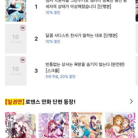
임시 약혼자를 그만두기로 했더니 냉혹한 용신 왕
#
학원/캠퍼스
#
능글수
#
영상화
#
무심남
#
후회
1
세자의 상태가 이상해졌습니다 [단행본]
10% 할인
#
능력수
#
후방주의
#
첫사랑
#
영혼바뀜
#
만화단편
#
감금/강제
#
후회남
#
일상
#
직진공
#
철벽수
달콤 사디스트 천사가 말하는 대로 [단행본]
2
10% 할인
#
짝사랑공
#
장발
#
조교
#
촉수
#
웹툰단행본
#
감자수
#
애증관계
#
동거
빈틈없는 상사는 욕망을 숨기지 않는다 (완전판)
3
[스크롤]
#
질투
#
능글공
#
강공
5화 무료, 20% 할인
#
떡대공
#
까칠공
#
가이드버스
#
현대물
[일권만]
로맨스 만화 단편 등장!
#
상처수
#
변태
#
동정수
#
모럴리스
#
수한정다정공
#
후회공
#
순진수
#
문란수
#
연하공
#
부부
#
능욕공