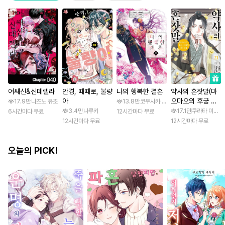
어쌔신&신데렐라
안경, 때때로, 불량
나의 행복한 결혼
약사의 혼잣말(마
아
오마오의 후궁 수
17.9만
나츠노 유조
13.8만
코우사카 리토 / 아기토기 아쿠미
수께끼 풀이수첩)
3.4만
나루키
17.1만
쿠라타 미노지 
6시간마다 무료
12시간마다 무료
12시간마다 무료
12시간마다 무료
오늘의 PICK!