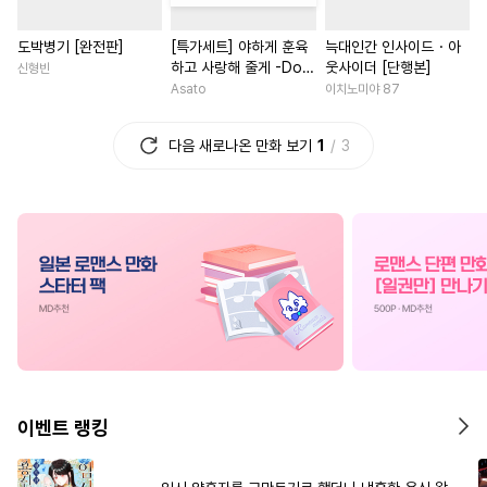
#
미인수
#
인외존재
#
연하남
#
서양풍
#
동양
도박병기 [완전판]
[특가세트] 야하게 훈육
늑대인간 인사이드・아
#
달달물
#
대물공
#
얼빠수
#
드라마
#
소년
#
부부
하고 사랑해 줄게 -Dom
웃사이더 [단행본]
신형빈
#
하드코어
#
3P
#
상처공
#
절륜
#
차원이동물
／Sub 유니버스-
Asato
이치노미야 87
#
재회물
#
피폐물
#
육아물
#
로맨스
#
철벽녀
#
선후
다음 새로나온 만화 보기
1
3
#
욕망수
#
능욕수
#
이세계물
#
직진녀
#
성인용품
#
군림수
#
집착남
#
까칠남
#
환생
#
돔섭버스
#
기억상실
#
연상연하
#
원나잇
#
친
#
회귀물
#
헤테로공
#
소설원작
#
복수
#
대형견공
#
광공
#
개그/코믹
#
인외존재
#
시리어스
#
이세계물
#
로맨스
#
애증관계
#
선후배
#
도망수
#
힐링물
#
평범녀
#
힐링물
#
무심수
#
초딩공
#
혐관
#
명문세가
#
오피스물
이벤트 랭킹
#
존댓말공
#
삼각관계
#
우정
#
복수물
#
능욕
#
연상연하
#
변태수
#
계약관계
#
철벽남