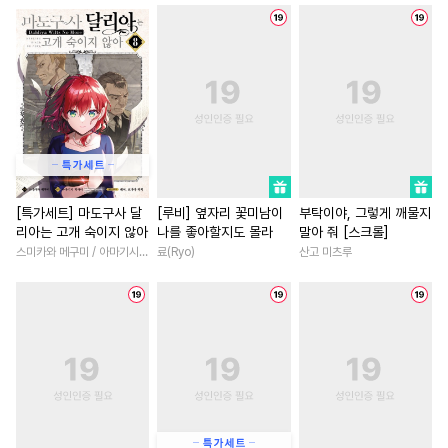
#
소설원작
#
역사/시대물
#
학원/캠퍼스
#
고수위
#
친구
#
예민수
#
계략공
#
사제관계
#
배틀연애
#
귀염수
#
난폭공
#
능욕
#
죽음/살인
#
성장물
#
순정수
#
연상수
#
직진남
#
삼각관계
#
오해/착각
#
연상공
#
현대물
#
짝사랑
#
연예
#
안경수
#
사제관계
#
성장물
#
연애/결혼
#
집착공
#
굴림수
#
페티쉬
#
상처녀
#
현대물
[특가세트] 마도구사 달
[루비] 옆자리 꽃미남이
부탁이야, 그렇게 깨물지
리아는 고개 숙이지 않아
나를 좋아할지도 몰라
말아 줘 [스크롤]
#
잔망수
#
냉혈공
#
리맨물
#
역사/시대물
#
할리퀸
스미카와 메구미 / 아마기시 히사야
료(Ryo)
산고 미츠루
#
평범공
#
강수
#
동정공
#
짝사랑
#
첫사랑
#
능글
#
조폭공
#
평범수
#
첫사랑
#
일상
#
능력녀
#
계략수
#
소심수
#
연하수
#
친구>연인
#
평범녀
#
트라우마
#
계약관계
#
나이차커플
#
육아물
#
적극수
#
츤데레공
#
재회물
#
직진남
#
회귀
#
개그/코믹
#
판타지
#
재벌남
#
계략남
#
친구