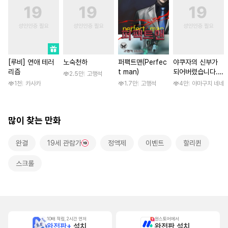
[루비] 연애 테러
노숙천하
퍼팩트맨(Perfec
야쿠자의 신부가
리즘
t man)
되어버렸습니다.
2.5만
고행석
[스크롤]
1천
카사카
1.7만
고행석
4만
야마구치 네네
많이 찾는 만화
완결
19세 관람가
정액제
이벤트
할리퀸
스크롤
10배 적립, 2시간 먼저
원스토어에서
완전판+
설치
완전판 설치