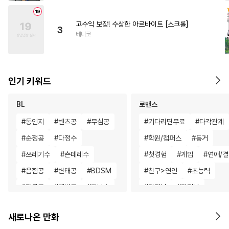
고수익 보장! 수상한 아르바이트 [스크롤]
3
베니코
인기 키워드
BL
로맨스
#
동인지
#
벤츠공
#
무심공
#
기다리면무료
#
다각관계
#
순정공
#
다정수
#
학원/캠퍼스
#
동거
#
쓰레기수
#
츤데레수
#
첫경험
#
게임
#
연애/
#
음험공
#
변태공
#
BDSM
#
친구>연인
#
초능력
#
절륜공
#
재벌공
#
자낮수
#
다정남
#
다정남
#
후회수
#
주종관계
#
백합/GL
#
판타지/SF
새로나온 만화
#
단정수
#
인싸공
#
절륜남
#
섹스파트너