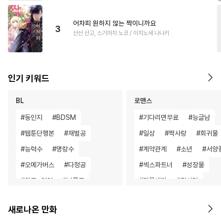
어차피 원하지 않는 짝이니까요
3
산산 산고, 스기마치 노코 / 이치노세 나나키
인기 키워드
BL
로맨스
#
동인지
#
BDSM
#
기다리면무료
#
능글남
#
웹툰단행본
#
재벌공
#
일상
#
짝사랑
#
회귀물
#
능력수
#
명랑수
#
계약관계
#
소년
#
서양
#
오메가버스
#
다정공
#
섹스파트너
#
성장물
#
친구>연인
#
난폭공
#
명문세가
#
첫사랑
#
침착수
#
계약관계
#
직진녀
#
초능력
#
성장
새로나온 만화
#
미남공
#
동물
#
연상수
#
동거
#
다정남
#
직진남