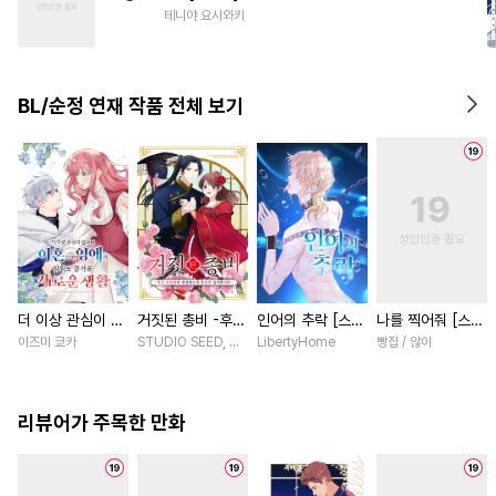
#
달달물
#
감자수
#
문란수
테니야 요시와키
#
페티쉬
#
능글수
#
촉수
#
장발
#
동정수
#
굴림수
BL/순정 연재 작품 전체 보기
#
변태수
#
떡대공
#
수인
#
음험공
#
다각관계
더 이상 관심이 없
거짓된 총비 -후궁
인어의 추락 [스크
나를 찍어줘 [스크
다며 이혼당한 영
경비대에 취업했는
롤]
롤]
이즈미 쿄카
STUDIO SEED, 우미노 마야 / 혼다 아마네
LibertyHome
빵집 / 않이
애의 의외로 즐거
데 황제가 집착합
운 새로운 생활
니다- [스크롤]
[스크롤]
리뷰어가 주목한 만화