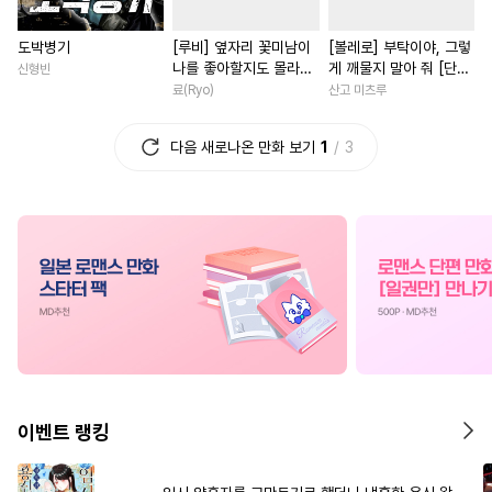
#
츤데레공
#
모럴리스
#
후회남
#
백합/GL
도박병기
[루비] 옆자리 꽃미남이
[볼레로] 부탁이야, 그렇
#
까칠공
#
SM
#
성인용품
#
이세계물
#
학원/캠퍼스
나를 좋아할지도 몰라
게 깨물지 말아 줘 [단행
신형빈
#
상처공
#
귀염수
#
3P
#
다정남
#
배틀연애
[단행본]
본]
료(Ryo)
산고 미츠루
#
첫경험
#
연하공
#
무심수
#
소설원작
#
영혼바뀜
다음 새로나온 만화 보기
1
3
#
능욕공
#
인싸공
#
무심남
#
학원/캠퍼스
#
츤데레수
#
직진공
#
연애/결혼
#
능력녀
#
트라우마
#
예민수
#
다각관계
#
재벌남
#
복
#
재회물
#
소심수
#
조폭공
#
오피스물
#
나이차커플
#
평범공
#
미남수
#
짝사랑
#
사제관계
#
역사/시대물
#
아방수
#
혐관
#
초딩공
#
일상
#
철벽남
#
게임
#
또라이공
#
오해/착각
#
동양풍
#
애증관계
#
얼빠수
#
옴니버스
#
복수물
#
연상연하
이벤트 랭킹
#
순진수
#
배틀연애
#
철벽녀
#
평범녀
#
능글공
#
이세계물
#
차원이동물
#
첫경험