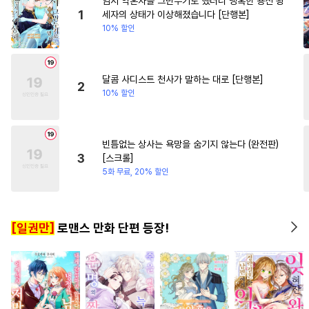
임시 약혼자를 그만두기로 했더니 냉혹한 용신 왕
#
계략수
#
수한정다정공
#
짝사랑
#
부부
#
연예계
1
세자의 상태가 이상해졌습니다 [단행본]
10% 할인
#
군림수
#
후회수
#
동거
#
고수위
#
평범녀
#
재회
#
안경수
#
평범수
#
능욕수
#
서양풍
#
첫사랑
달콤 사디스트 천사가 말하는 대로 [단행본]
2
10% 할인
#
짝사랑공
#
연상공
#
연하수
#
친구
#
다공일수
#
일상
#
능력공
#
변태공
빈틈없는 상사는 욕망을 숨기지 않는다 (완전판)
3
[스크롤]
#
동정공
#
기억상실
5화 무료, 20% 할인
#
만화단편
#
냉혈공
#
시리어스
#
애증관계
[일권만]
로맨스 만화 단편 등장!
#
선후배
#
절륜공
#
쓰레기수
#
판타지
#
리맨물
#
대물공
#
존댓말공
#
강수
#
키작공