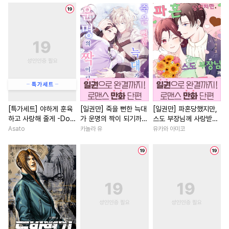
#
집착수
#
후회공
#
능욕
#
로맨스
#
원나잇
#
삼각관계
#
피폐물
#
연애/결혼
#
로맨스
#
다정수
#
개그/코믹
#
직진남
#
인외존재
#
사제관계
#
부부
#
헌신수
#
첫사랑
#
우정
#
드라마
#
육아물
#
광공
#
절륜
#
현대물
#
절륜남
#
학원/캠퍼스
#
감금/강제
#
삼각관계
#
육아물
#
후방주의
#
역사/시대물
#
까칠남
#
죽음/살인
[특가세트] 야하게 훈육
[일권만] 죽을 뻔한 늑대
[일권만] 파혼당했지만,
하고 사랑해 줄게 -Dom
가 운명의 짝이 되기까지
스도 부장님께 사랑받고
#
까칠수
#
순정수
#
능욕
#
개그/코믹
#
판타지/SF
／Sub 유니버스-
[단행본]
있습니다 [단행본]
Asato
카놀라 유
유카와 아미코
#
드라마
#
미인수
#
자낮수
#
힐링물
#
후회녀
#
무심공
#
강공
#
집착공
#
친구>연인
#
상처녀
#
사랑꾼공
#
욕망수
#
환생물
#
영상화
#
선후
#
잔망수
#
계략공
#
계략남
#
집착남
#
주종관계
#
헌신공
#
친구>연인
#
친구
#
친
#
헤테로공
#
임신수
#
할리퀸
#
연하남
#
현대