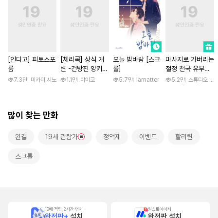
[인디고] 피토스포
[체리콕] 상식 개
오늘 밤바람 [스크
마사지로 가버리는
룸
변 -건방진 양키
롤]
절정 천국 유부녀
한 달간 마음대로
[스크롤]
7.3만
미카미 시노
1.1만
야이코
5.7만
lamatter
5.2만
스튜디오 후
범하기- [단행본]
많이 찾는 만화
완결
19세 관람가
정액제
이벤트
할리퀸
스크롤
10배 적립, 2시간 먼저
원스토어에서
완전판+
설치
완전판 설치