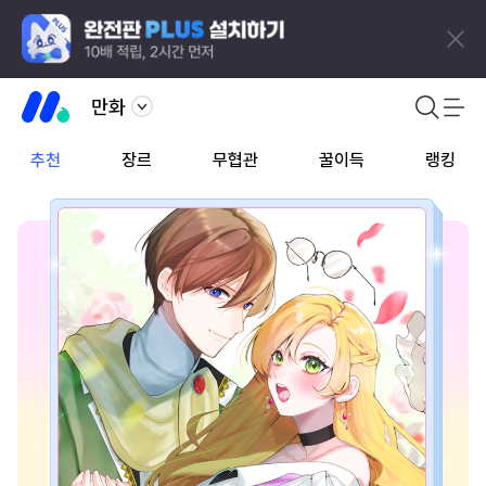
만화
추천
장르
무협관
꿀이득
랭킹