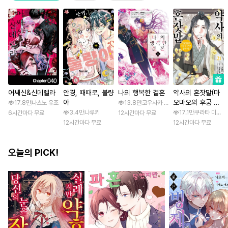
어쌔신&신데렐라
안경, 때때로, 불량
나의 행복한 결혼
약사의 혼잣말(마
아
오마오의 후궁 수
17.8만
나츠노 유조
13.8만
코우사카 리토 / 아기토기 아쿠미
수께끼 풀이수첩)
3.4만
나루키
17.1만
쿠라타 미노지 
6시간마다 무료
12시간마다 무료
12시간마다 무료
12시간마다 무료
오늘의 PICK!