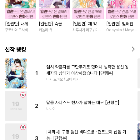
#
섹스파트너
#
연상연하
#
변태
#
유혹수
#
순정공
[일권만] 내게 간
[일권만] 죽을 뻔
[일권만] 제 약혼
[일권만] 잊혀진
#
질투
#
OO버스
#
도망수
섭하지 않겠다던
한 늑대가 운명의
은 취소되었습니다
왕녀지만 정략결혼
쿠로카와 쿠사비
카놀라 유
하루나기 리구 / 미즈메
Odayaka / Maya Ko
#
연예계
#
초능력
냉정한 남편이 어
짝이 되기까지 [단
[단행본]
한 남편에게 익애
째선지 저만 바라
행본]
받고 있습니다 [단
#
인외존재
#
떡대수
봅니다 [단행본]
행본]
신작 랭킹
#
하드코어
#
미인공
#
철벽수
#
민감수
#
유혹
임시 약혼자를 그만두기로 했더니 냉혹한 용신 왕
1
세자의 상태가 이상해졌습니다 [단행본]
#
벤츠공
#
원나잇
#
적극수
나기 토미오 / 고마 아카리
#
돔섭버스
#
수인수
#
고수위
#
소설원작
달콤 사디스트 천사가 말하는 대로 [단행본]
#
동양풍
#
현대물
2
나나이
#
대형견공
#
조교
#
상처수
#
가이드버스
#
개아가공
[체리콕] 구멍 뚫린 비디오방 -컨트보이 삽입 가
#
힐링물
#
회귀물
#
단정수
3
능- [단행본]