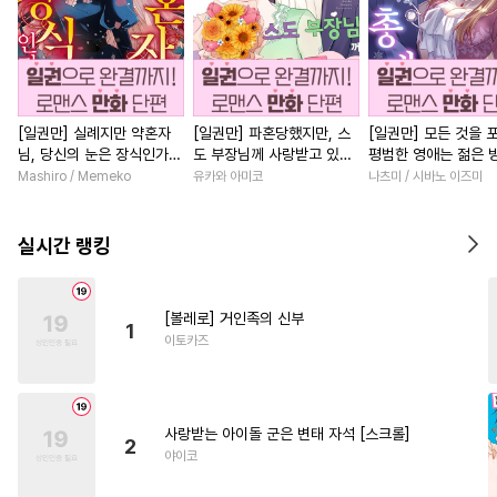
[일권만] 실례지만 약혼자
[일권만] 파혼당했지만, 스
[일권만] 모든 것을 
님, 당신의 눈은 장식인가
도 부장님께 사랑받고 있습
평범한 영애는 젊은 
요? [단행본]
니다 [단행본]
총애를 받는다 [단행
Mashiro / Memeko
유카와 아미코
나츠미 / 시바노 이즈미
실시간 랭킹
[볼레로] 거인족의 신부
1
이토카즈
사랑받는 아이돌 군은 변태 자석 [스크롤]
2
야이코