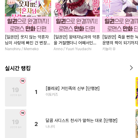
[일권만] 웃지 않는 약혼자
[일권만] 왕태자님과의 약혼
[일권만] 죽을 뻔한 
님이 사랑에 빠진 건 변장한
을 거절했더니 어째서인지
운명의 짝이 되기까지
저인 것 같습니다 [단행본]
얀데레로 돌변했습니다 [단
본]
Nanohiru / Memeko
Anno / Yuuri Yuudachi
카놀라 유
행본]
실시간 랭킹
[볼레로] 거인족의 신부 [단행본]
1
이토카즈
달콤 사디스트 천사가 말하는 대로 [단행본]
2
나나이