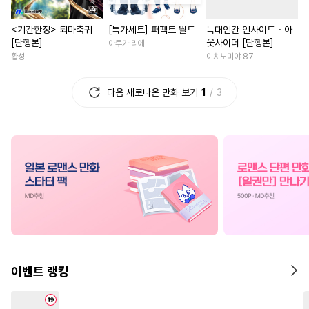
#
연하수
#
수인
#
리맨물
#
연상연하
#
게임
#
능욕
<기간한정> 퇴마축귀
[특가세트] 퍼펙트 월드
늑대인간 인사이드・아
#
능욕수
#
페티쉬
#
동정수
#
애증관계
#
재벌남
[단행본]
웃사이더 [단행본]
아루가 리에
#
유사근친
#
소심수
#
직진남
#
다정남
황성
이치노미야 87
#
가이드버스
#
재회물
#
다각관계
#
복수물
#
일
다음 새로나온 만화 보기
1
3
#
사제관계
#
난폭공
#
친구
#
인외존재
#
조폭공
#
대형견공
#
친구>연인
#
연애/결혼
#
굴림수
#
직진수
#
초능력
#
현대물
#
성장물
#
로맨
#
인외존재
#
무심수
#
절륜
#
판타지/SF
#
문란수
#
헌신수
#
짝사랑
#
학원/캠퍼스
#
헤테로공
#
일상
#
첫경험
#
환생물
#
부부
#
무심남
#
능글수
#
능력공
#
복수
#
학원/캠퍼스
#
시리어스
#
연예계
#
영상화
#
이세계물
이벤트 랭킹
#
원나잇
#
돔섭버스
#
소설원작
#
후회남
#
순진수
#
변태
#
아방수
#
오피스물
#
상처녀