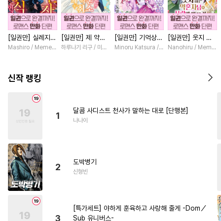
#
현대물
#
변태수
#
능글공
#
미남공
#
개그/코믹
[일권만] 실례지만
[일권만] 제 약혼
[일권만] 기억상실
[일권만] 웃지 않
#
주종관계
#
음험공
약혼자님, 당신의
은 취소되었습니다
악역 영애는 공략
는 약혼자님이 사
Mashiro / Memeko
하루나기 리구 / 미즈메
Minoru Katsura / Mizune
Nanohiru / Memek
#
절륜공
#
얼빠수
눈은 장식인가요?
[단행본]
대상인 얀데레 의
랑에 빠진 건 변장
[단행본]
붓 오라버니에게서
한 저인 것 같습니
#
삼각관계
#
미인수
도망칠 수가 없다
다 [단행본]
신작 랭킹
[단행본]
#
오메가버스
#
떡대공
#
짝사랑공
#
조교
#
힐링물
달콤 사디스트 천사가 말하는 대로 [단행본]
1
#
짝사랑
#
혐관
#
동거
나나이
#
동정공
#
상처수
#
연상수
#
직진공
#
까칠수
도박병기
#
후방주의
#
섹스파트너
2
신형빈
#
사랑꾼공
#
감금/강제
#
집착공
#
무심공
#
욕망수
[특가세트] 야하게 훈육하고 사랑해 줄게 -Dom／
#
잔망수
#
회귀물
3
Sub 유니버스-