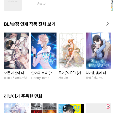
#
또라이공
#
만화단편
Asato
#
후회수
#
첫사랑
#
존댓말공
#
쓰레기수
BL/순정 연재 작품 전체 보기
#
상처공
#
하드코어
#
평범수
#
연상공
#
계약관계
#
선후배
모든 시선이 나에
인어의 추락 [스크
루어(RURE) [개
차가운 빛이 태양
게 [스크롤]
롤]
정판] [연재]
을 만난 것처럼
Bilibili / 큐비씨앤엠
LibertyHome
서문다미
해월 / 경경유요
[스크롤]
리뷰어가 주목한 만화