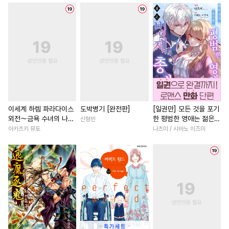
#
냉혈공
#
유혹
#
철벽수
#
차원이동물
#
섹스파트너
#
도망수
#
SF
#
변태공
#
선후배
#
나이차커플
#
OO버스
#
초딩공
#
친구>연인
#
백합/GL
#
소설원작
#
촉수
#
까칠남
#
드라마
#
후회
#
친구>연인
#
다공일수
#
다정남
#
서양풍
#
철벽
#
친구
#
성인용품
#
재벌공
#
고수위
#
연애/결혼
#
미남수
#
평범공
#
절륜남
#
초능력
#
회귀
이세계 하렘 파라다이스
도박병기 [완전판]
[일권만] 모든 것을 포기
외전～금욕 수녀의 나라
한 평범한 영애는 젊은
신형빈
#
츤데레공
#
예민수
#
첫경험
#
짝사랑
#
성장
～ [단행본]
빙제의 총애를 받는다
아카츠키 뮤토
나츠미 / 시바노 이즈미
#
판타지
#
서양풍
#
힐링물
#
소년
[단행본]
#
오해/착각
#
이세계물
#
역사/시대물
#
능력녀
#
츤데레수
#
계략공
#
죽음/살인
#
친구
#
연예
#
감자수
#
연애/결혼
#
영혼바뀜
#
명문세가
#
고수위
#
능력수
#
벤츠공
#
첫사랑
#
삼각관계
#
우
#
적극수
#
대물공
#
군림수
#
집착남
#
평범녀