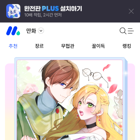
만화
추천
장르
무협관
꿀이득
랭킹