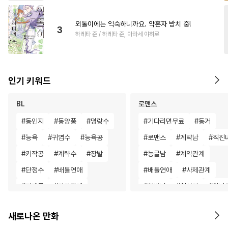
외톨이에는 익숙하니까요. 약혼자 방치 중!
3
하레타 준 / 하레타 준, 아라세 야히로
인기 키워드
BL
로맨스
#
동인지
#
동양풍
#
명랑수
#
기다리면무료
#
동거
#
능욕
#
귀염수
#
능욕공
#
로맨스
#
계략남
#
직진
#
키작공
#
계략수
#
장발
#
능글남
#
계약관계
#
단정수
#
배틀연애
#
배틀연애
#
사제관계
#
피폐물
#
다각관계
#
철벽녀
#
첫사랑
#
원나
#
유혹수
#
모럴리스
#
개그/코믹
#
육아물
새로나온 만화
#
수인수
#
광공
#
침착수
#
재회물
#
연하남