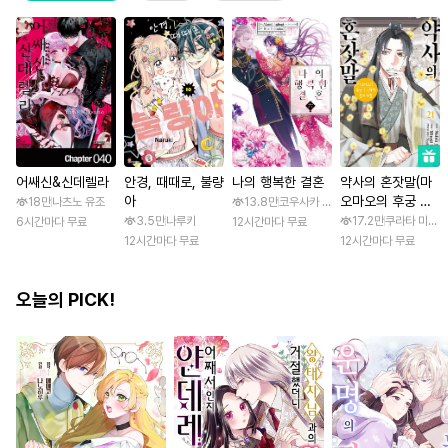
어쌔신&신데렐라
안경, 때때로, 불량
나의 행복한 결혼
약사의 혼잣말(마
아
오마오의 후궁 수
18만
나츠노 유조
13.8만
코우사카 리토 / 아기토기 아쿠미
수께끼 풀이수첩)
3.5만
나루키
17.2만
쿠라타 미노지 
6시간마다 무료
12시간마다 무료
12시간마다 무료
12시간마다 무료
오늘의 PICK!