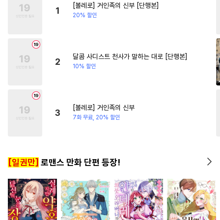
[볼레로] 거인족의 신부 [단행본]
#
기억상실
#
후회공
#
직진남
#
현대물
#
평범
1
20% 할인
#
자낮수
#
민감수
#
안경수
#
동양풍
#
일상
#
질투
#
애증관계
#
복수
#
까칠공
#
떡대수
달콤 사디스트 천사가 말하는 대로 [단행본]
2
10% 할인
#
웹툰단행본
#
임신수
#
연상연하
#
강수
#
학원/캠퍼스
#
개아가공
[볼레로] 거인족의 신부
3
#
역사/시대물
#
BDSM
7화 무료, 20% 할인
#
다정수
#
달달물
#
연하공
#
순정수
#
다정공
#
SM
[일권만]
로맨스 만화 단편 등장!
#
육아물
#
트라우마
#
강공
#
순정공
#
동물
#
부부
#
3P
#
드라마
#
수한정다정공
#
미인공