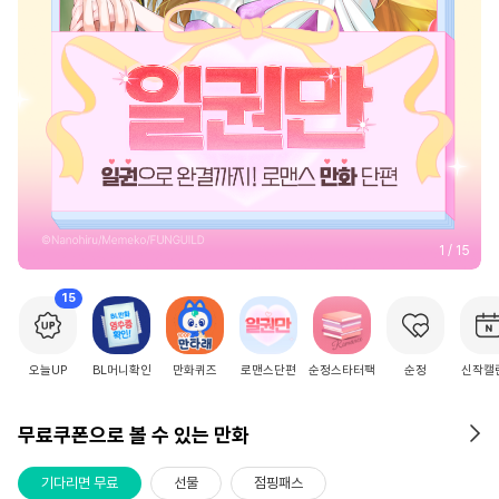
2
/
15
15
오늘UP
BL머니확인
만화퀴즈
로맨스단편
순정스타터팩
순정
신작캘
무료쿠폰으로 볼 수 있는 만화
기다리면 무료
선물
점핑패스