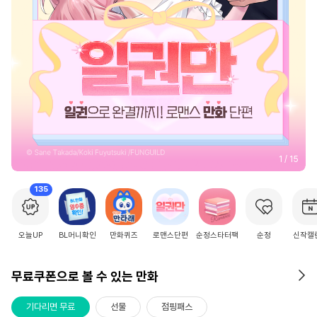
2
/
15
135
오늘UP
BL머니확인
만화퀴즈
로맨스단편
순정스타터팩
순정
신작캘
무료쿠폰으로 볼 수 있는 만화
기다리면 무료
선물
점핑패스