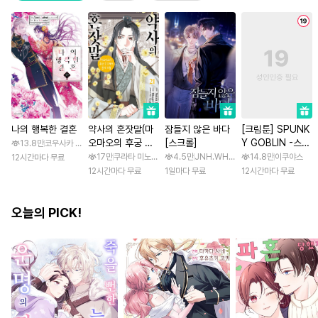
나의 행복한 결혼
약사의 혼잣말(마
잠들지 않은 바다
[크림툰] SPUNK
오마오의 후궁 수
[스크롤]
Y GOBLIN -스펑
13.8만
코우사카 리토 / 아기토기 아쿠미
수께끼 풀이수첩)
키 고블린- [스크
17만
쿠라타 미노지 / 휴우가 나츠
4.5만
JNH.WH Studio / Lasso
14.8만
이쿠야스
12시간마다 무료
롤]
12시간마다 무료
1일마다 무료
12시간마다 무료
오늘의 PICK!