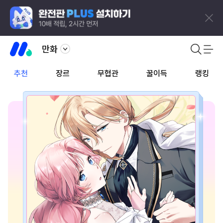
만화
추천
장르
무협관
꿀이득
랭킹