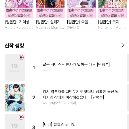
#
섹스파트너
#
미인수
#
인외존재
#
사제관계
[일권만] 기억상실
[일권만] 실례지만
[일권만] 죽을 뻔
[일권만] 웃지 않
#
수인
#
문란수
#
능욕수
악역 영애는 공략
약혼자님, 당신의
한 늑대가 운명의
는 약혼자님이 사
Minoru Katsura / Mizune
Mashiro / Memeko
카놀라 유
Nanohiru / Memek
#
달달물
#
초딩공
#
냉혈공
대상인 얀데레 의
눈은 장식인가요?
짝이 되기까지 [단
랑에 빠진 건 변장
붓 오라버니에게서
[단행본]
행본]
한 저인 것 같습니
#
유혹수
#
단정수
#
적극수
도망칠 수가 없다
다 [단행본]
신작 랭킹
[단행본]
#
헤테로공
#
친구>연인
#
페티쉬
#
일상
#
문란공
달콤 사디스트 천사가 말하는 대로 [단행본]
1
#
조교
#
사랑꾼공
나나이
#
배틀연애
#
개아가공
#
소심수
#
능글수
#
동거
임시 약혼자를 그만두기로 했더니 냉혹한 용신 왕
#
계략공
#
음험공
#
광공
2
세자의 상태가 이상해졌습니다 [단행본]
나기 토미오 / 고마 아카리
#
혐관
#
삼각관계
#
순정공
#
수인수
#
연상연하
#
침착수
#
연예계
[비애] 별들의 굿나잇
3