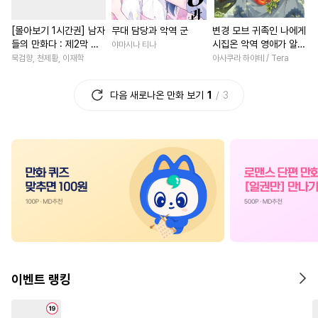
#
츤데레공
#
오메가버스
#
게임
#
일상
#
삼각관계
[몰아보기 1시간권] 남자
무대 담당과 악역 군
변경 모브 귀족인 나에게
#
떡대공
#
감자수
#
힐링물
#
철벽녀
#
선후배
들의 만화다 : 제2막 초
시집온 악역 영애가 알고
야마시나 티나
#
변태
#
순정수
#
다정공
#
인외존재
#
학원/캠퍼스
월자들
보니 완벽한 아내였다?
묵검향, 천제황, 이재학
아사쿠라 하야테 / Tera
[단행본]
#
자낮수
#
얼빠수
#
철벽수
#
사제관계
#
재벌남
다음 새로나온 만화 보기
1
3
#
계약관계
#
첫사랑
#
로맨스
#
복수물
#
재회
#
조폭공
#
까칠공
#
동물
#
원나잇
#
상처녀
#
철벽
#
BDSM
#
미인공
#
초능력
#
소년
#
육아물
#
연하남
#
소설원작
#
애증관계
#
짝사랑
#
할리퀸
#
잔망수
#
집착수
#
나이차커플
#
판타지/SF
#
성인용품
#
첫경험
#
평범녀
#
짝사랑
#
후방주의
#
감금/강제
#
연상연하
#
영혼바뀜
#
짝사랑공
#
무심수
#
연애/결혼
#
절륜
이벤트 랭킹
#
만화단편
#
SM
#
친구>연인
#
연예계
#
쓰레기수
#
트라우마
#
성장물
#
우정
#
능욕