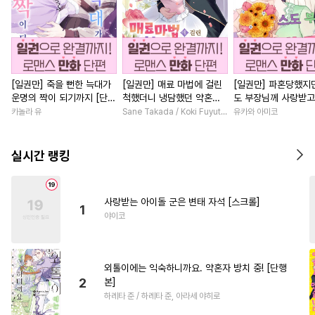
[일권만] 죽을 뻔한 늑대가
[일권만] 매료 마법에 걸린
[일권만] 파혼당했지만
운명의 짝이 되기까지 [단행
척했더니 냉담했던 약혼자
도 부장님께 사랑받고
본]
가 맹목적인 사랑꾼이 되었
니다 [단행본]
카놀라 유
Sane Takada / Koki Fuyutsuki
유카와 아미코
습니다 [단행본]
실시간 랭킹
사랑받는 아이돌 군은 변태 자석 [스크롤]
1
야이코
외톨이에는 익숙하니까요. 약혼자 방치 중! [단행
2
본]
하레타 준 / 하레타 준, 아라세 야히로