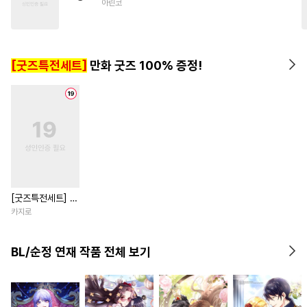
아린코
#
다각관계
#
연하공
#
이세계물
#
미남공
#
존댓말공
#
능욕공
[굿즈특전세트]
만화 굿즈 100% 증정!
#
드라마
#
강공
[굿즈특전세트] 강
아지과 남자친구
카지로
외전
BL/순정 연재 작품 전체 보기