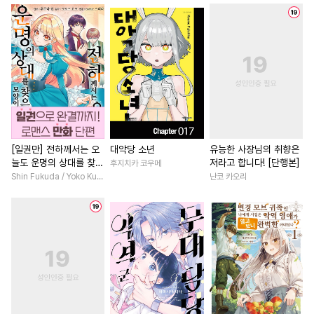
#
주종관계
#
무심공
#
성장물
#
다각관계
#
츤데레수
#
또라이공
#
조신남
#
회귀물
#
복수
#
키작공
#
변태수
#
동양풍
#
집착남
#
첫사랑
#
로맨
#
도망수
#
연하수
#
재회물
#
죽음/살인
#
다정남
#
평범공
#
변태공
#
욕망수
#
명문세가
#
직진녀
#
기억상실
#
상처공
#
힐링물
#
배틀연애
#
계략수
#
피폐물
#
후회공
#
절륜남
#
무심남
#
첫사
[일권만] 전하께서는 오
대악당 소년
유능한 사장님의 취향은
늘도 운명의 상대를 찾으
저라고 합니다! [단행본]
후지치카 코우메
#
능글공
#
모럴리스
#
섹스파트너
#
소설원작
신 모양이네요 (웃음) [단
Shin Fukuda / Yoko Kurosu
난코 카오리
#
능력수
#
동정공
#
예민수
#
현대물
#
개그/코믹
행본]
#
질투
#
가이드버스
#
계약관계
#
현대물
#
집착공
#
까칠수
#
동정수
#
평범녀
#
직진남
#
후회수
#
학원/캠퍼스
#
학원/캠퍼스
#
서양풍
#
개그/코믹
#
고수위
#
다정남
#
친구>연인
#
수한정다정공
#
평범수
#
첫경험
#
계략남
#
일상