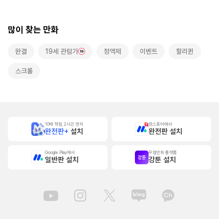
롤]
많이 찾는 만화
완결
19세 관람가
정액제
이벤트
할리퀸
스크롤
10배 적립, 2시간 먼저
원스토어에서
완전판+
설치
완전판 설치
Google Play에서
무협만화 플랫폼
일반판 설치
강툰 설치