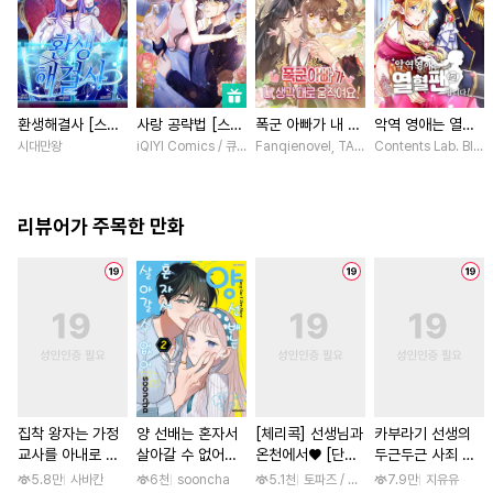
환생해결사 [스크
사랑 공략법 [스크
폭군 아빠가 내 생
악역 영애는 열혈
롤]
롤]
각대로 움직여요
팬입니다! [스크
시대만왕
iQIYI Comics / 큐비씨엔엠
Fanqienovel, TAG.U / Fuyuaner
Contents Lab. Bl
[스크롤]
롤]
리뷰어가 주목한 만화
집착 왕자는 가정
양 선배는 혼자서
[체리콕] 선생님과
카부라기 선생의
교사를 아내로 맞
살아갈 수 없어
온천에서♥ [단행
두근두근 사죄 방
이하고 싶다 [스크
[단행본]
본]
문 [스크롤]
5.8만
사바칸
6천
sooncha
5.1천
토파즈 / 아오바 후미노리
7.9만
지유유