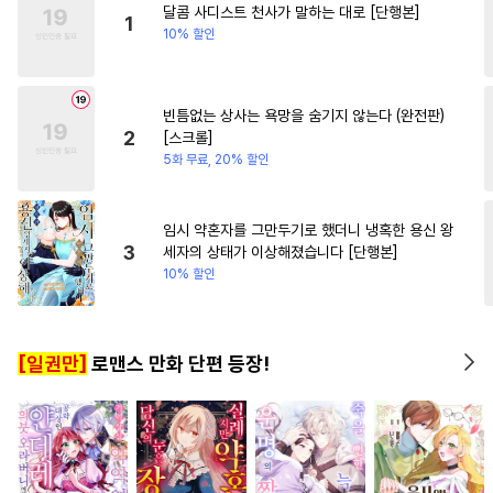
달콤 사디스트 천사가 말하는 대로 [단행본]
#
촉수
#
리맨물
#
3P
#
애증관계
#
부부
1
10% 할인
#
장발
#
서양풍
#
연상수
#
짝사랑
#
선후배
#
절륜공
빈틈없는 상사는 욕망을 숨기지 않는다 (완전판)
#
민감수
#
부부
#
하드코어
2
[스크롤]
#
인싸공
#
다정수
5화 무료, 20% 할인
#
쓰레기공
#
벤츠공
#
명랑수
#
다공일수
임시 약혼자를 그만두기로 했더니 냉혹한 용신 왕
3
세자의 상태가 이상해졌습니다 [단행본]
#
대물공
#
친구
#
난폭공
10% 할인
#
능욕
#
굴림수
#
웹툰단행본
#
역사/시대물
[일권만]
로맨스 만화 단편 등장!
#
임신수
#
오해/착각
#
재벌공
#
아방수
#
미남수
#
귀염수
#
대형견공
#
회귀물
#
순진수