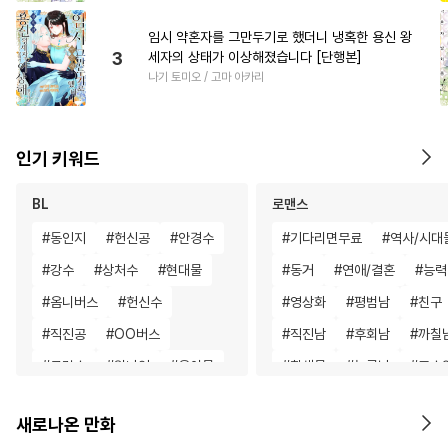
임시 약혼자를 그만두기로 했더니 냉혹한 용신 왕
3
세자의 상태가 이상해졌습니다 [단행본]
나기 토미오 / 고마 아카리
인기 키워드
BL
로맨스
#
동인지
#
헌신공
#
안경수
#
기다리면무료
#
역사/시대
#
강수
#
상처수
#
현대물
#
동거
#
연애/결혼
#
능력
#
옴니버스
#
헌신수
#
영상화
#
평범남
#
친구
#
직진공
#
OO버스
#
직진남
#
후회남
#
까칠
#
군림수
#
원나잇
#
육아물
#
환생물
#
능글남
#
고수
#
판타지
#
유혹
#
능력공
#
친구
#
동양풍
#
후회녀
새로나온 만화
#
연상공
#
떡대수
#
오피스물
#
드라마