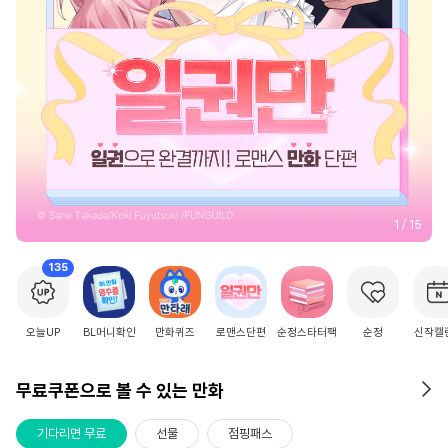
2
/
15
135
오늘UP
BL머니확인
만화퀴즈
로맨스단편
순정스타터팩
순정
신작캘
무료쿠폰으로 볼 수 있는 만화
기다리면 무료
선물
점핑패스