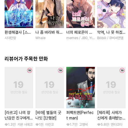
환생해결사 [스크
나 좀 바라봐 줘
너의 페로몬이 좋
악역, 나 못 하겠어
롤]
[스크롤]
아 [스크롤]
[스크롤]
시대만왕
Whale
memes / JBG, Yinluxing
Bilibili / 큐비씨엔엠
리뷰어가 주목한 만화
[라르고] 나의 장
[비애] 별들의 굿
퍼팩트맨(Perfec
[체리콕] 사제가
난감은 친구에게
나잇 [단행본]
t man)
신에게 총애받는
이어져 있어 [단행
이야기 [단행본]
1.3만
카몬 사에코
1천
아린코
1.7만
고행석
5.8만
엔타코타