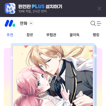
만화
추천
장르
무협관
꿀이득
랭킹