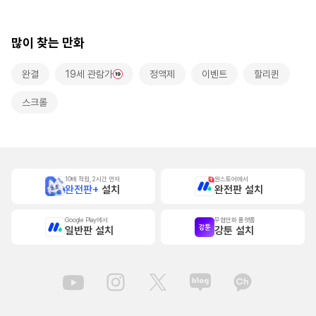
본]
많이 찾는 만화
완결
19세 관람가
정액제
이벤트
할리퀸
스크롤
10배 적립, 2시간 먼저
원스토어에서
완전판+
설치
완전판 설치
Google Play에서
무협만화 플랫폼
일반판 설치
강툰 설치