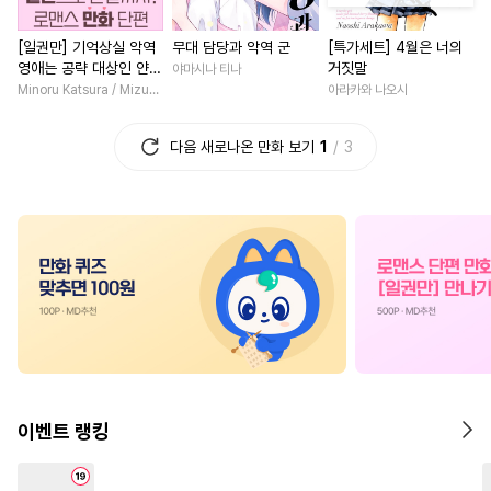
#
페티쉬
#
또라이공
#
로맨스
#
나이차커플
[일권만] 기억상실 악역
무대 담당과 악역 군
[특가세트] 4월은 너의
#
적극수
#
능욕
#
강수
#
일상
#
까칠남
#
현대물
영애는 공략 대상인 얀데
거짓말
야마시나 티나
#
까칠공
#
수한정다정공
#
원나잇
#
오피스물
레 의붓 오라버니에게서
Minoru Katsura / Mizune
아라카와 나오시
도망칠 수가 없다 [단행
#
감자수
#
다공일수
#
철벽녀
#
후회남
본]
다음 새로나온 만화 보기
1
3
#
아방수
#
연상공
#
소설원작
#
능글남
#
복
#
OO버스
#
키작공
#
첫사랑
#
후회녀
#
츤데레수
#
선후배
#
연애/결혼
#
힐링물
#
연상연하
#
3P
#
친구
#
서양풍
#
환생물
#
직진
#
안경수
#
연하수
#
재벌공
#
복수물
#
짝사랑
#
재회
#
인싸공
#
순정공
#
변태공
#
할리퀸
#
짝사랑
#
평범
#
직진공
#
동양풍
#
게임
#
상처녀
#
드라마
#
친구>연인
#
다정수
#
다정남
#
계략남
#
고수
이벤트 랭킹
#
민감수
#
변태수
#
조폭공
#
로맨스
#
죽음/살인
#
순진수
#
능글수
#
수인
#
다정남
#
영상화
#
친구