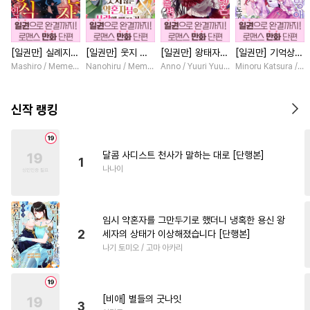
#
평범수
#
회귀물
#
드라마
#
서양풍
#
잔망수
#
굴림수
[일권만] 실례지만
[일권만] 웃지 않
[일권만] 왕태자님
[일권만] 기억상실
#
상처수
#
트라우마
약혼자님, 당신의
는 약혼자님이 사
과의 약혼을 거절
악역 영애는 공략
Mashiro / Memeko
Nanohiru / Memeko
Anno / Yuuri Yuudachi
Minoru Katsura / M
#
수인수
#
헌신수
#
문란수
눈은 장식인가요?
랑에 빠진 건 변장
했더니 어째서인지
대상인 얀데레 의
[단행본]
한 저인 것 같습니
얀데레로 돌변했습
붓 오라버니에게서
#
배틀연애
#
미인수
다 [단행본]
니다 [단행본]
도망칠 수가 없다
신작 랭킹
[단행본]
#
기억상실
#
유혹
#
자낮수
#
첫경험
#
혐관
#
재회물
달콤 사디스트 천사가 말하는 대로 [단행본]
1
#
소심수
#
예민수
#
다정공
나나이
#
집착수
#
헌신공
#
학원/캠퍼스
#
능력공
임시 약혼자를 그만두기로 했더니 냉혹한 용신 왕
#
능욕수
#
촉수
#
사제관계
2
세자의 상태가 이상해졌습니다 [단행본]
나기 토미오 / 고마 아카리
#
임신수
#
연하공
#
다각관계
#
까칠수
#
하드코어
#
계약관계
[비애] 별들의 굿나잇
3