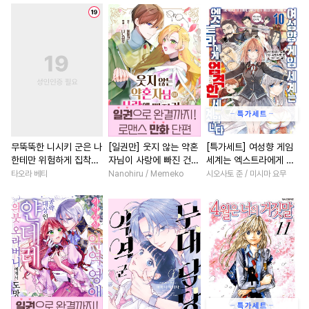
#
오메가버스
#
웹툰단행본
#
학원/캠퍼스
#
동양풍
#
도망수
#
현대물
#
삼각관계
#
연상연하
#
성인용품
#
철벽수
#
인외존재
#
절륜
#
절륜
#
삼각관계
#
원나잇
#
능욕
#
능력녀
#
친구
#
군림수
#
상처공
#
욕망수
#
조신남
#
철벽남
#
SM
#
육아물
#
계약관계
#
명문세가
#
역사/시대물
#
대형견공
#
친구>연인
#
육아물
무뚝뚝한 니시키 군은 나
[일권만] 웃지 않는 약혼
[특가세트] 여성향 게임
한테만 위험하게 집착
자님이 사랑에 빠진 건
세계는 엑스트라에게 엄
#
고수위
#
미인공
#
순정수
#
회귀물
#
동거
#
성장물
[단행본]
변장한 저인 것 같습니다
격한 세계입니다
타오라 베티
Nanohiru / Memeko
시오사토 준 / 미시마 요무
#
사랑꾼공
#
섹스파트너
#
집착남
#
선후배
#
무심
[단행본]
#
초능력
#
리맨물
#
첫사랑
#
성장물
#
사제관계
#
동정수
#
광공
#
계략수
#
연애/결혼
#
개그/코믹
#
동물
#
쓰레기공
#
미남수
#
우정
#
일상
#
소년
#
문란공
#
피폐물
#
친구>연인
#
다각관계
#
주종관계
#
장발
#
일상
#
섹스파트너
#
평범녀