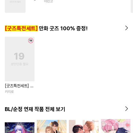
아린코
#
떡대수
#
존댓말공
#
능욕공
#
유혹수
#
얼빠수
#
오해/착각
#
개그/코믹
[굿즈특전세트]
만화 굿즈 100% 증정!
#
떡대공
[굿즈특전세트] 강
아지과 남자친구
카지로
외전
BL/순정 연재 작품 전체 보기