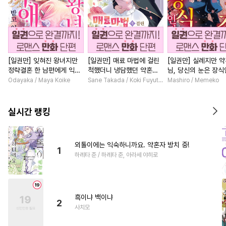
[일권만] 잊혀진 왕녀지만
[일권만] 매료 마법에 걸린
[일권만] 실례지만 
정략결혼 한 남편에게 익애
척했더니 냉담했던 약혼자
님, 당신의 눈은 장
받고 있습니다 [단행본]
가 맹목적인 사랑꾼이 되었
요? [단행본]
Odayaka / Maya Koike
Sane Takada / Koki Fuyutsuki
Mashiro / Memeko
습니다 [단행본]
실시간 랭킹
외톨이에는 익숙하니까요. 약혼자 방치 중!
1
하레타 준 / 하레타 준, 아라세 야히로
흑이냐 백이냐
2
사치모