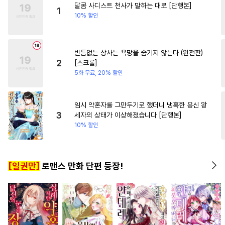
달콤 사디스트 천사가 말하는 대로 [단행본]
#
절륜공
#
이세계물
#
현대물
1
10% 할인
#
헤테로공
#
후방주의
#
소설원작
#
만화단편
빈틈없는 상사는 욕망을 숨기지 않는다 (완전판)
#
동거
#
짝사랑공
#
후회공
2
[스크롤]
#
힐링물
#
단정수
#
변태
5화 무료, 20% 할인
#
무심수
#
부부
#
명랑수
#
동정공
#
능력수
#
BDSM
임시 약혼자를 그만두기로 했더니 냉혹한 용신 왕
3
세자의 상태가 이상해졌습니다 [단행본]
#
연예계
#
애증관계
10% 할인
#
침착수
#
벤츠공
#
인외존재
#
감금/강제
[일권만]
로맨스 만화 단편 등장!
#
귀염수
#
츤데레공
#
냉혈공
#
난폭공
#
대물공
#
개아가공
#
쓰레기수
#
연상수
#
질투
#
조교