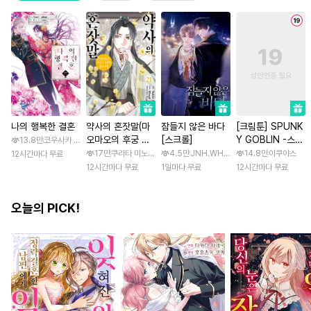
나의 행복한 결혼
약사의 혼잣말(마
잠들지 않은 바다
[크림툰] SPUNK
오마오의 후궁 수
[스크롤]
Y GOBLIN -스펑
13.8만
코우사카 리토 / 아기토기 아쿠미
수께끼 풀이수첩)
키 고블린- [스크
17만
쿠라타 미노지 / 휴우가 나츠
4.5만
JNH.WH Studio / Lasso
14.8만
이쿠야스
12시간마다 무료
롤]
12시간마다 무료
1일마다 무료
12시간마다 무료
오늘의 PICK!