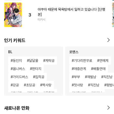
야쿠자 때문에 목욕탕에서 일하고 있습니다 [단행
3
본]
타카시
인기 키워드
BL
로맨스
#
동인지
#
달달물
#
계략공
#
기다리면무료
#
연예계
#
옴니버스
#
판타지
#
애증관계
#
배틀연애
#
가이드버스
#
집착공
#
부부
#
재벌남
#
직진남
#
강공
#
초딩공
#
짝사랑
#
첫사랑
#
직진남
#
평범
#
무심공
#
미남공
#
음험공
#
영혼바뀜
#
연하남
#
능글공
#
평범공
#
학원/캠퍼스
#
첫경험
새로나온 만화
#
모럴리스
#
후회수
#
역사/시대물
#
판타지/SF