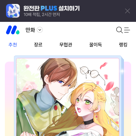
만화
추천
장르
무협관
꿀이득
랭킹