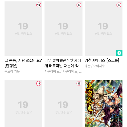
#
평범공
#
시리어스
#
학원/캠퍼스
#
다각관계
#
첫경험
#
드라마
#
친구>연인
#
다정남
#
주종관계
#
능력수
#
판타지/SF
#
연애/결혼
#
단정수
#
성인용품
#
무심남
#
인외존재
#
츤데레공
#
계약관계
#
첫경험
#
절륜
#
연애/
#
사제관계
#
사랑꾼공
#
후회녀
#
개그/코믹
#
이세계물
#
순정수
#
첫사랑
#
원나잇
#
직진
그 콘돔, 저랑 쓰실래요?
너무 좋아했던 약혼자에
멍청바이러스 [스크롤]
[단행본]
게 매료마법 때문에 약혼
갱꿀 / 오아시수
#
육아물
#
평범수
#
군림수
#
후회남
#
차원이동물
파기당했습니다 [단행
쿠로이 카유
사쿠라이 료 / 사쿠라이 료, 시이나 사에라
#
능글수
#
회귀물
#
영상화
#
평범녀
#
로맨
본]
#
다각관계
#
동정공
#
계약관계
#
섹스파트너
#
후방주의
#
촉수
#
음험공
#
나이차커플
#
친구
#
미남수
#
친구
#
소설원작
#
로맨스
#
이세계물
#
변태공
#
개그/코믹
#
배틀연애
#
오피스물
#
재회물
#
연예계
#
헌신수
#
재회물
#
서양풍