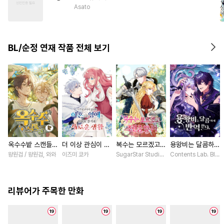
#
감자수
#
가이드버스
Asato
#
트라우마
#
명랑수
#
쓰레기수
#
동물
#
광공
BL/순정 연재 작품 전체 보기
#
친구>연인
#
능욕수
옥수수밭 스캔들
더 이상 관심이 없
복수는 모르겠고,
용왕비는 달콤하게
[스크롤]
다며 이혼당한 영
조련 중입니다 [스
반역한다 [스크롤]
왕원검 / 왕원검, 와와
이즈미 쿄카
SugarStar Studio / Albedo
Contents Lab. Bl
애의 의외로 즐거
크롤]
운 새로운 생활
[스크롤]
리뷰어가 주목한 만화