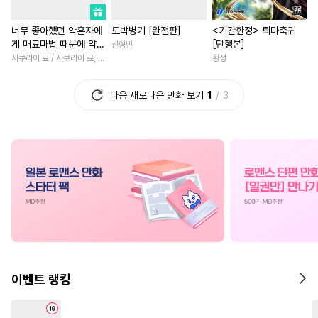
#
연상수
#
재벌공
#
역사/시대물
#
삼각관계
너무 좋아했던 약혼자에
도박병기 [완전판]
<기간한정> 퇴마축귀
#
오메가버스
#
삼각관계
#
철벽녀
#
초능력
게 매료마법 때문에 약혼
[단행본]
신형빈
#
능력공
#
유혹
#
힐링물
#
애증관계
#
연상연하
파기당했습니다
사쿠라이 료 / 사쿠라이 료, 시이나 사에라
황성
#
예민수
#
상처수
#
상처공
#
고수위
#
동양풍
다음 새로나온 만화 보기
1
3
#
모럴리스
#
키작공
#
죽음/살인
#
짝사랑
#
현대물
#
순정공
#
육아물
#
백합/GL
#
동
#
OO버스
#
초딩공
#
연하남
#
드라마
#
복수
#
애증관계
#
페티쉬
#
일상
#
평범녀
#
연예계
#
웹툰단행본
#
판타지
#
일상
#
소년
#
우정
#
임신수
#
오해/착각
#
현대물
#
짝사랑
#
집착
#
철벽수
#
벤츠공
#
침착수
#
복수물
#
친구>연인
#
아방수
#
계략공
#
대물공
#
계략남
#
성장물
#
직진
이벤트 랭킹
#
하드코어
#
떡대수
#
부부
#
첫사랑
#
냉혈공
#
집착공
#
부부
#
학원/캠퍼스
#
까칠남