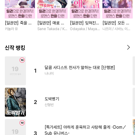
#
선후배
#
얼빠수
#
서양풍
#
동거
#
기억상실
[일권만] 죽을 뻔
[일권만] 매료 마
[일권만] 잊혀진
[일권만] 모든 것
#
개아가공
#
미인공
한 늑대가 운명의
법에 걸린 척했더
왕녀지만 정략결혼
을 포기한 평범한
카놀라 유
Sane Takada / Koki Fuyutsuki
Odayaka / Maya Koike
나츠미 / 시바노 이즈미
#
헤테로공
#
자낮수
짝이 되기까지 [단
니 냉담했던 약혼
한 남편에게 익애
영애는 젊은 빙제
행본]
자가 맹목적인 사
받고 있습니다 [단
의 총애를 받는다
#
짝사랑공
#
직진공
랑꾼이 되었습니다
행본]
[단행본]
신작 랭킹
[단행본]
#
연하공
#
굴림수
#
능글공
#
미남공
#
소심수
#
안경수
달콤 사디스트 천사가 말하는 대로 [단행본]
1
#
또라이공
#
연상공
나나이
#
섹스파트너
#
초능력
#
일상
#
동정수
#
연상연하
도박병기
#
피폐물
#
동양풍
#
미인수
2
신형빈
#
SF
#
강공
#
장발
#
복수
#
난폭공
#
SM
[특가세트] 야하게 훈육하고 사랑해 줄게 -Dom／
#
학원/캠퍼스
#
리맨물
3
Sub 유니버스-