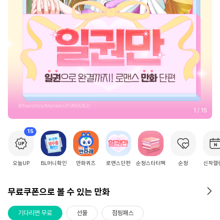
2
/
15
15
오늘UP
BL머니확인
만화퀴즈
로맨스단편
순정스타터팩
순정
신작캘
무료쿠폰으로 볼 수 있는 만화
기다리면 무료
선물
점핑패스