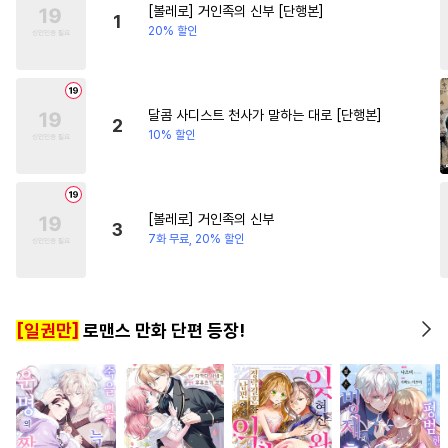
[볼레로] 거인족의 신부 [단행본]
#
적극수
#
원나잇
#
질투
#
선후배
#
영혼바뀜
1
20% 할인
#
혐관
#
변태수
#
문란수
#
절륜남
#
게임
#
돔섭버스
#
달달물
#
후회수
#
까칠수
#
다정공
달콤 사디스트 천사가 말하는 대로 [단행본]
2
10% 할인
#
능욕
#
수한정다정공
#
떡대공
#
다공일수
#
인외존재
#
연애/결혼
[볼레로] 거인족의 신부
3
#
욕망수
#
조폭공
#
계략수
7화 무료, 20% 할인
#
변태
#
수인
#
만화단편
#
BDSM
#
츤데레수
[일권만]
로맨스 만화 단편 등장!
#
역사/시대물
#
짝사랑
#
배틀연애
#
강수
#
직진수
#
수인수
#
유혹수
#
무심수
#
까칠공
#
다정수
#
절륜공