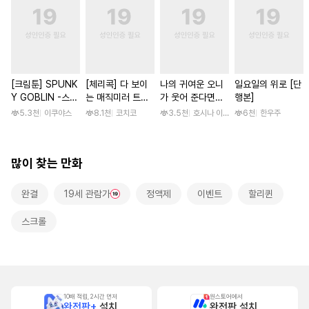
[크림툰] SPUNK
[체리콕] 다 보이
나의 귀여운 오니
일요일의 위로 [단
Y GOBLIN -스펑
는 매직미러 트럭
가 웃어 준다면
행본]
키 고블린- [단행
[단행본]
[스크롤]
5.3천
이쿠야스
8.1천
코치코
3.5천
호시나 이스즈
6천
한우주
본]
많이 찾는 만화
완결
19세 관람가
정액제
이벤트
할리퀸
스크롤
10배 적립, 2시간 먼저
원스토어에서
완전판+
설치
완전판 설치