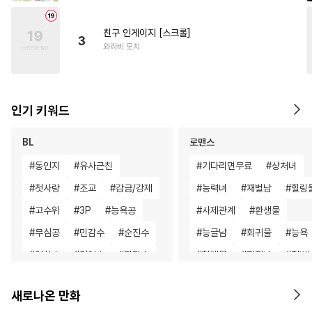
친구 인게이지 [스크롤]
3
와라비 모치
인기 키워드
BL
로맨스
#
동인지
#
유사근친
#
기다리면무료
#
상처녀
#
첫사랑
#
조교
#
감금/강제
#
능력녀
#
재벌남
#
힐링
#
고수위
#
3P
#
능욕공
#
사제관계
#
환생물
#
무심공
#
민감수
#
순진수
#
능글남
#
회귀물
#
능욕
#
연하수
#
귀염수
#
잔망수
#
현대물
#
직진녀
#
철벽
#
도망수
#
대형견공
#
명문세가
#
소설원작
새로나온 만화
#
후회공
#
존댓말공
#
친구
#
성장물
#
다정남