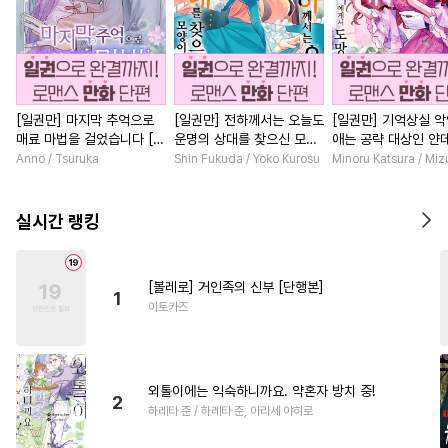
[일권만] 마지막 추억으로
[일권만] 전하께서는 오늘도
[일권만] 기억상실 악
매료 마법을 걸었습니다 [단
운명의 상대를 찾으신 모양
애는 공략 대상인 얀
행본]
이네요 (웃음) [단행본]
붓 오라버니에게서 
Anno / Tsuruka
Shin Fukuda / Yoko Kurosu
Minoru Katsura / Mi
수가 없다 [단행본]
실시간 랭킹
[볼레로] 거인족의 신부 [단행본]
1
이토카즈
외톨이에는 익숙하니까요. 약혼자 방치 중!
2
하레타 준 / 하레타 준, 아라세 야히로