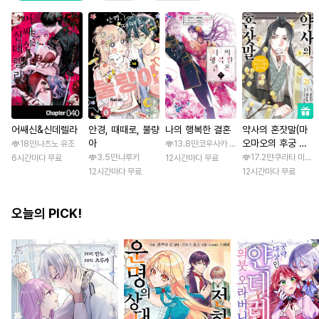
어쌔신&신데렐라
안경, 때때로, 불량
나의 행복한 결혼
약사의 혼잣말(마
아
오마오의 후궁 수
18만
나츠노 유조
13.8만
코우사카 리토 / 아기토기 아쿠미
수께끼 풀이수첩)
3.5만
나루키
17.2만
쿠라타 미노지 
6시간마다 무료
12시간마다 무료
12시간마다 무료
12시간마다 무료
오늘의 PICK!