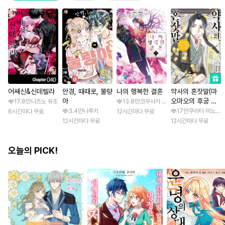
어쌔신&신데렐라
안경, 때때로, 불량
나의 행복한 결혼
약사의 혼잣말(마
아
오마오의 후궁 수
17.8만
나츠노 유조
13.8만
코우사카 리토 / 아기토기 아쿠미
수께끼 풀이수첩)
3.4만
나루키
17만
쿠라타 미노지 /
6시간마다 무료
12시간마다 무료
12시간마다 무료
12시간마다 무료
오늘의 PICK!