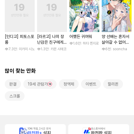
[인디고] 피토스포
[라르고] 나의 장
어쨌든 귀여워
양 선배는 혼자서
룸
난감은 친구에게
살아갈 수 없어
1.6만
하타 켄지로
이어져 있어 [단행
[단행본]
7.3만
미카미 시노
1.3만
카몬 사에코
6천
sooncha
본]
많이 찾는 만화
완결
19세 관람가
정액제
이벤트
할리퀸
스크롤
10배 적립, 2시간 먼저
원스토어에서
완전판+
설치
완전판 설치