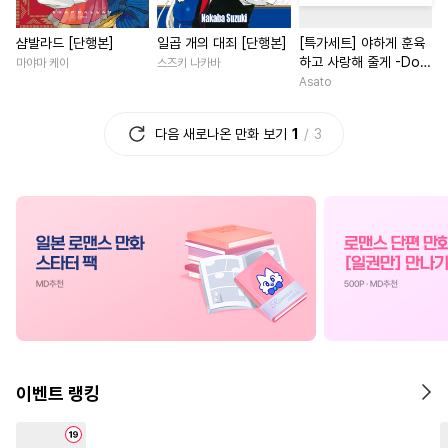
#
역사/시대물
#
변태
#
명문세가
#
첫사랑
샴발라드 [단행본]
일곱 개의 대죄 [단행본]
[특가세트] 야하게 훈육
#
절륜공
#
육아물
#
아방수
#
계략남
#
다정남
하고 사랑해 줄게 -Dom
마야마 케이
스즈키 나카바
#
소심수
#
후회수
#
조폭공
#
연상연하
#
직진녀
#
동
／Sub 유니버스-
Asato
#
짝사랑공
#
모럴리스
#
짝사랑
#
할리퀸
다음 새로나온 만화 보기
1
3
#
연예계
#
친구>연인
#
소설원작
#
인외존재
#
강공
#
능글수
#
후회공
#
연예계
#
짝사랑
#
선후
#
상처공
#
초딩공
#
난폭공
#
영혼바뀜
#
게임
#
페티쉬
#
광공
#
자낮수
#
오피스물
#
능글남
#
친
#
연상공
#
배틀연애
#
배틀연애
#
평범녀
#
변태공
#
하드코어
#
친구>연인
#
일상
#
음험공
#
유혹수
#
첫사랑
#
회귀물
#
학원/캠퍼스
#
문란수
#
가이드버스
#
무심남
#
원나잇
이벤트 랭킹
#
까칠공
#
대물공
#
친구>연인
#
연애/결혼
#
존댓말공
#
사랑꾼공
#
복수
#
절륜남