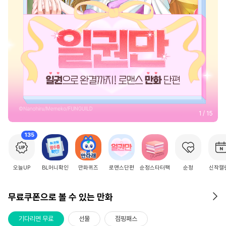
2
/
15
135
오늘UP
BL머니확인
만화퀴즈
로맨스단편
순정스타터팩
순정
신작캘
무료쿠폰으로 볼 수 있는 만화
기다리면 무료
선물
점핑패스