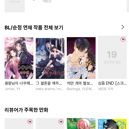
아린코
#
계약관계
#
집착수
#
강수
#
리맨물
#
미인수
#
계략수
#
달달물
BL/순정 연재 작품 전체 보기
용왕님이 너무해
그 결혼을 깨주세
억만 개의 별보다
심중 END [스크
[스크롤]
요 [스크롤]
너 [스크롤]
롤]
Jiman, YY
neko atama / manxi (China Literature)
Bazinga, YUEWEN / Yefeiye
세모토 치카
리뷰어가 주목한 만화