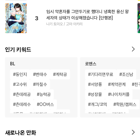
임시 약혼자를 그만두기로 했더니 냉혹한 용신 왕
3
세자의 상태가 이상해졌습니다 [단행본]
나기 토미오 / 고마 아카리
인기 키워드
BL
로맨스
#
동인지
#
변태수
#
계략공
#
기다리면무료
#
조신남
#
고수위
#
까칠수
#
서양풍
#
계약관계
#
친
#
츤데레공
#
능력공
#
성장물
#
나이차커플
#
츤데레수
#
OO버스
#
개그/코믹
#
학원/캠퍼스
#
동물
#
삼각관계
#
다정수
#
삼각관계
#
다정남
#
피폐물
#
순정공
#
장발
#
능력녀
#
드라마
#
연하
새로나온 만화
#
직진공
#
평범수
#
인싸공
#
능욕
#
로맨스
#
사제관