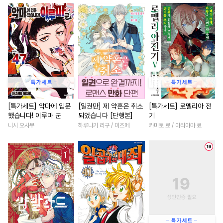
#
감금/강제
#
상처수
#
로맨스
#
애증관계
#
애증관계
#
BDSM
#
철벽녀
#
연애/결혼
#
일
#
무심수
#
힐링물
#
재벌남
#
다각관계
#
트라우마
#
수한정다정공
#
평범남
#
직진남
#
환생
#
능욕공
#
섹스파트너
#
철벽남
#
재회물
#
후회
#
친구
#
연하공
#
무심공
#
육아물
#
우정
#
복수물
#
능욕
#
다각관계
#
현대물
#
까칠남
#
부부
#
성장물
[특가세트] 악마에 입문
[일권만] 제 약혼은 취소
[특가세트] 로멜리아 전
했습니다! 이루마 군
되었습니다 [단행본]
기
#
미인공
#
벤츠공
#
부부
#
집착남
#
상처녀
#
절륜
니시 오사무
하루나기 리구 / 미즈메
카미토 료 / 아리야마 료
#
성인용품
#
수인수
#
수인
#
영상화
#
고수위
#
첫사
#
안경수
#
연상수
#
능글공
#
역사/시대물
#
섹스파트너
#
문란공
#
사제관계
#
후회녀
#
현대물
#
첫경
#
기억상실
#
또라이공
#
동양풍
#
평범녀
#
소년
#
키작공
#
동정수
#
촉수
#
죽음/살인
#
힐링물
#
다공일수
#
오메가버스
#
현대물
#
직진남