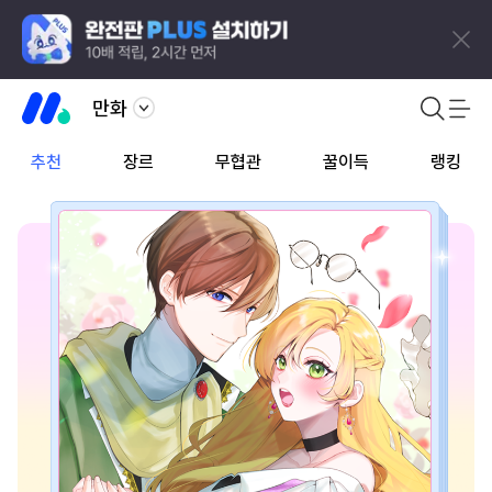
만화
추천
장르
무협관
꿀이득
랭킹