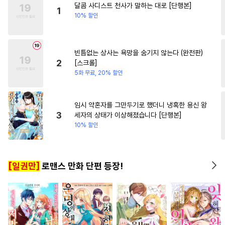
달콤 사디스트 천사가 말하는 대로 [단행본]
#
떡대수
#
SM
#
원나잇
#
판타지/SF
1
10% 할인
#
동거
#
쓰레기공
#
조교
#
옴니버스
#
미남수
#
혐관
빈틈없는 상사는 욕망을 숨기지 않는다 (완전판)
#
학원/캠퍼스
#
단정수
2
[스크롤]
#
평범공
#
이세계물
5화 무료, 20% 할인
#
다정공
#
드라마
#
유혹
#
군림수
#
적극수
#
재회물
임시 약혼자를 그만두기로 했더니 냉혹한 용신 왕
3
세자의 상태가 이상해졌습니다 [단행본]
#
명랑수
#
일상
#
개아가공
10% 할인
#
떡대공
#
침착수
#
짝사랑
#
감자수
#
주종관계
[일권만]
로맨스 만화 단편 등장!
#
선후배
#
회귀물
#
판타지
#
후방주의
#
임신수
#
냉혈공
#
미남공
#
굴림수
#
첫경험
#
동정공
#
집착공