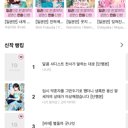
#
순정수
#
귀염수
#
질투
#
도망수
#
능욕수
[일권만] 내게 간
[일권만] 전하께서
[일권만] 웃지 않
[일권만] 잊혀진
#
웹툰단행본
#
소설원작
섭하지 않겠다던
는 오늘도 운명의
는 약혼자님이 사
왕녀지만 정략결혼
쿠로카와 쿠사비
Shin Fukuda / Yoko Kurosu
Nanohiru / Memeko
Odayaka / Maya Ko
#
얼빠수
#
쓰레기수
냉정한 남편이 어
상대를 찾으신 모
랑에 빠진 건 변장
한 남편에게 익애
째선지 저만 바라
양이네요 (웃음)
한 저인 것 같습니
받고 있습니다 [단
#
헌신공
#
만화단편
봅니다 [단행본]
[단행본]
다 [단행본]
행본]
신작 랭킹
#
대형견공
#
헌신수
#
능력수
#
3P
#
동양풍
달콤 사디스트 천사가 말하는 대로 [단행본]
1
#
헤테로공
#
연하수
나나이
#
순진수
#
개그/코믹
#
재벌공
#
인외존재
임시 약혼자를 그만두기로 했더니 냉혹한 용신 왕
#
연상연하
#
철벽수
2
세자의 상태가 이상해졌습니다 [단행본]
나기 토미오 / 고마 아카리
#
초능력
#
민감수
#
잔망수
#
서양풍
#
오해/착각
#
욕망수
#
예민수
[비애] 별들의 굿나잇
3