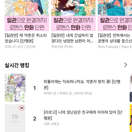
[일권만] 제 약혼은 취소되
[일권만] 내게 간섭하지 않
[일권만] 전하께서는
었습니다 [단행본]
겠다던 냉정한 남편이 어째
운명의 상대를 찾으신
선지 저만 바라봅니다 [단행
이네요 (웃음) [단행본
하루나기 리구 / 미즈메
쿠로카와 쿠사비
Shin Fukuda / Yoko 
본]
실시간 랭킹
외톨이에는 익숙하니까요. 약혼자 방치 중! [단행
1
본]
하레타 준 / 하레타 준, 아라세 야히로
[라르고] 나의 장난감은 친구에게 이어져 있어 [단
2
행본]
카몬 사에코