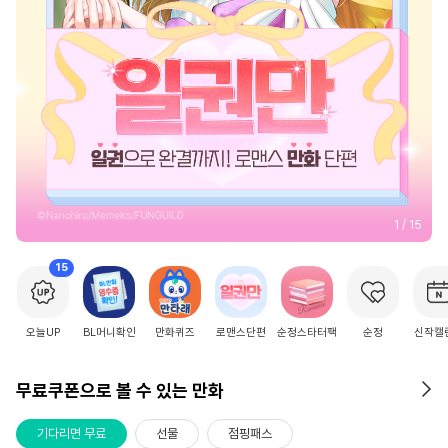
2
/
15
15
오늘UP
BL머니확인
만화퀴즈
로맨스단편
순정스타터팩
순정
신작캘
무료쿠폰으로 볼 수 있는 만화
기다리면 무료
선물
점핑패스