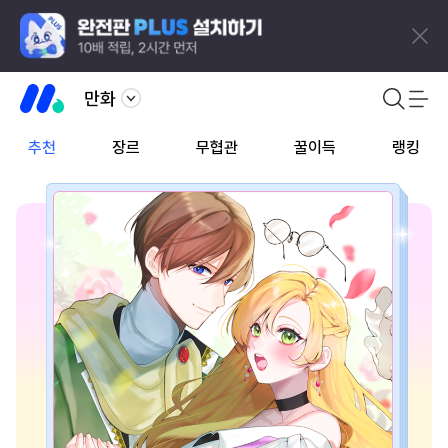
만화
추천
장르
무협관
꿀이득
랭킹