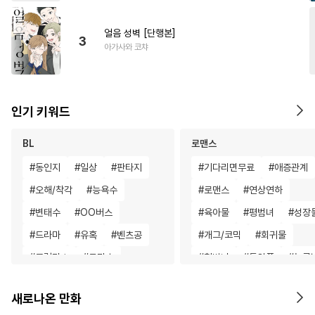
얼음 성벽 [단행본]
3
아가사와 코챠
인기 키워드
BL
로맨스
#
동인지
#
일상
#
판타지
#
기다리면무료
#
애증관계
#
오해/착각
#
능욕수
#
로맨스
#
연상연하
#
변태수
#
OO버스
#
육아물
#
평범녀
#
성장
#
드라마
#
유혹
#
벤츠공
#
개그/코믹
#
회귀물
#
모럴리스
#
도망수
#
철벽녀
#
동양풍
#
능글
#
적극수
#
소심수
#
동거
#
다각관계
새로나온 만화
#
배틀연애
#
강수
#
까칠공
#
배틀연애
#
영상화