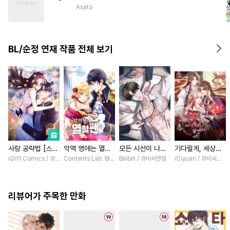
#
현대물
#
평범수
Asato
#
계약관계
#
떡대수
#
오메가버스
#
연예계
BL/순정 연재 작품 전체 보기
#
다정수
#
직진수
#
연하공
#
무심공
사랑 공략법 [스크
악역 영애는 열혈
모든 시선이 나에
기다릴게, 세상의
롤]
팬입니다! [스크
게 [스크롤]
끝에서 [스크롤]
iQIYI Comics / 큐비씨엔엠
Contents Lab. Blue TOKYO / 카라스마 시메이, ZUZU
Bilibili / 큐비씨앤엠
iCiyuan / 큐비씨앤엠
롤]
리뷰어가 주목한 만화