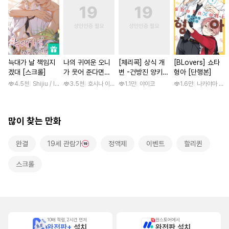
늑대가 날 책임지
나의 귀여운 오니
[체리콕] 상식 개
[BLovers] 쇼타
겠대 [스크롤]
가 웃어 준다면
변 -건방진 양키
형아 [단행본]
[스크롤]
한 달간 마음대로
4.5천
Shijiu / liubeili
3.5천
호시나 이스즈
1.1만
야이코
1.6만
나카야마 미
범하기- [단행본]
많이 찾는 만화
완결
19세 관람가
정액제
이벤트
할리퀸
스크롤
10배 적립, 2시간 먼저
원스토어에서
완전판+
설치
완전판 설치