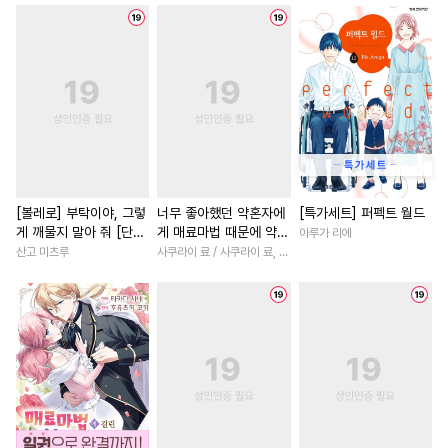
#
음험공
#
대형견공
#
질투
#
철벽남
#
차원이동물
#
후회수
#
조교
#
3P
#
부부
#
오피스물
#
복수
#
애증관계
#
부부
#
감자수
#
상처녀
#
복수물
#
환생
#
기억상실
#
츤데레공
#
다정남
#
절륜남
#
만화단편
#
변태
#
상처공
#
죽음/살인
#
후회남
#
삼각관계
#
초딩공
#
계략남
#
현대물
#
능력
#
변태공
#
하드코어
#
우정
#
로맨스
#
원나잇
[볼레로] 부탁이야, 그렇
너무 좋아했던 약혼자에
[특가세트] 퍼펙트 월드
게 깨물지 말아 줘 [단행
게 매료마법 때문에 약혼
아루가 리에
#
유혹수
#
까칠수
#
게임
#
역사/시대물
본]
파기당했습니다 [단행
산고 미츠루
사쿠라이 료 / 사쿠라이 료, 시이나 사에라
#
성인용품
#
능글수
#
연예계
#
서양풍
#
일상
본]
#
평범공
#
능욕공
#
친구>연인
#
일상
#
헤테로공
#
굴림수
#
초능력
#
드라마
#
연하
#
계략공
#
학원/캠퍼스
#
선후배
#
다정남
#
재회
#
미남수
#
BDSM
#
미인공
#
현대물
#
짝사랑
#
잔망수
#
수인
#
존댓말공
#
판타지/SF
#
첫사랑