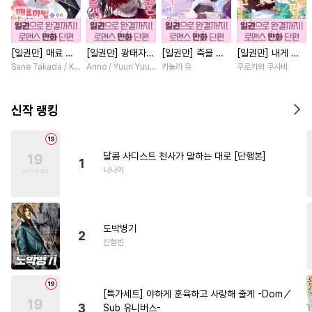
#
원나잇
#
달달물
#
동양풍
#
군림수
#
첫경험
#
침착수
[일권만] 매료 마
[일권만] 왕태자님
[일권만] 죽을 뻔
[일권만] 내게 간
#
난폭공
#
재회물
법에 걸린 척했더
과의 약혼을 거절
한 늑대가 운명의
섭하지 않겠다던
Sane Takada / Koki Fuyutsuki
Anno / Yuuri Yuudachi
카놀라 유
쿠로카와 쿠사비
#
다공일수
#
트라우마
니 냉담했던 약혼
했더니 어째서인지
짝이 되기까지 [단
냉정한 남편이 어
자가 맹목적인 사
얀데레로 돌변했습
행본]
째선지 저만 바라
#
촉수
#
다정공
#
연하수
랑꾼이 되었습니다
니다 [단행본]
봅니다 [단행본]
신작 랭킹
[단행본]
#
얼빠수
#
다각관계
#
츤데레수
#
아방수
달콤 사디스트 천사가 말하는 대로 [단행본]
1
#
욕망수
#
사랑꾼공
나나이
#
미인수
#
동정수
#
고수위
#
직진공
#
능욕
#
인외존재
도박병기
#
수인수
#
연상연하
2
신형빈
#
무심수
#
민감수
#
임신수
#
유사근친
#
친구
#
단정수
[특가세트] 야하게 훈육하고 사랑해 줄게 -Dom／
#
자낮수
#
동정공
#
동거
3
Sub 유니버스-