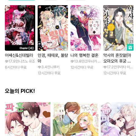
어쌔신&신데렐라
안경, 때때로, 불량
나의 행복한 결혼
약사의 혼잣말(마
아
오마오의 후궁 수
17.9만
나츠노 유조
13.8만
코우사카 리토 / 아기토기 아쿠미
수께끼 풀이수첩)
3.4만
나루키
17.2만
쿠라타 미노지 
6시간마다 무료
12시간마다 무료
12시간마다 무료
12시간마다 무료
오늘의 PICK!