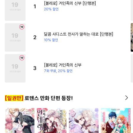
[볼레로] 거인족의 신부 [단행본]
#
짝사랑공
#
수한정다정공
#
연애/결혼
#
친구>연인
1
20% 할인
#
친구>연인
#
광공
#
학원/캠퍼스
#
백합/GL
#
문란수
#
강공
#
절륜공
#
SM
#
페티쉬
#
또라이공
달콤 사디스트 천사가 말하는 대로 [단행본]
2
10% 할인
#
순진수
#
순정수
#
예민수
#
섹스파트너
#
순정공
#
연상수
#
계략수
#
대물공
[볼레로] 거인족의 신부
3
#
감금/강제
#
힐링물
7화 무료, 20% 할인
#
명랑수
#
동물
#
피폐물
#
회귀물
#
귀염수
[일권만]
로맨스 만화 단편 등장!
#
돔섭버스
#
이세계물
#
능력공
#
주종관계
#
냉혈공
#
SF
#
선후배
#
안경수
#
사제관계