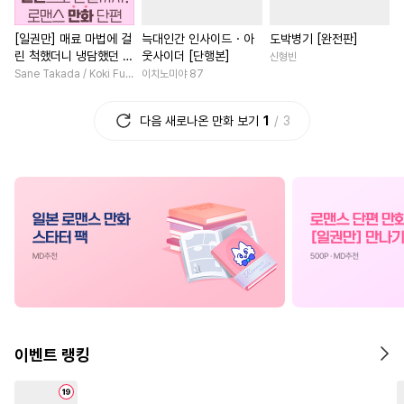
#
연애/결혼
#
연상공
#
까칠남
#
평범녀
[일권만] 매료 마법에 걸
늑대인간 인사이드・아
도박병기 [완전판]
#
능력수
#
철벽수
#
복수
#
삼각관계
#
집착남
린 척했더니 냉담했던 약
웃사이더 [단행본]
신형빈
#
첫사랑
#
서양풍
#
리맨물
#
이세계물
#
소설원작
혼자가 맹목적인 사랑꾼
Sane Takada / Koki Fuyutsuki
이치노미야 87
이 되었습니다 [단행본]
#
소설원작
#
개그/코믹
#
후회녀
#
친구
#
연애/
다음 새로나온 만화 보기
1
3
#
장발
#
후회공
#
집착공
#
힐링물
#
절륜
#
첫경험
#
미남공
#
조폭공
#
짝사랑
#
인외존재
#
개아가공
#
떡대공
#
직진남
#
능욕
#
소년
#
키작공
#
시리어스
#
고수위
#
무심남
#
친구
#
가이드버스
#
초능력
#
학원/캠퍼스
#
재벌남
#
헌신수
#
상처수
#
재벌공
#
명문세가
#
나이차커플
#
짝사랑
#
후방주의
#
계약관계
#
성장물
#
쓰레기수
#
육아물
#
영혼바뀜
#
사제관계
이벤트 랭킹
#
능글공
#
혐관
#
직진남
#
섹스파트너
#
웹툰단행본
#
역사/시대물
#
첫사랑
#
직진녀