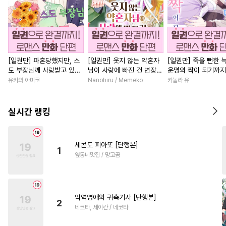
[일권만] 파혼당했지만, 스
[일권만] 웃지 않는 약혼자
[일권만] 죽을 뻔한 
도 부장님께 사랑받고 있습
님이 사랑에 빠진 건 변장한
운명의 짝이 되기까지
니다 [단행본]
저인 것 같습니다 [단행본]
본]
유카와 아미코
Nanohiru / Memeko
카놀라 유
실시간 랭킹
세콘도 피아또 [단행본]
1
옆동네맛집 / 망고곰
악역영애와 귀축기사 [단행본]
2
네코타, 세이칸 / 네코타