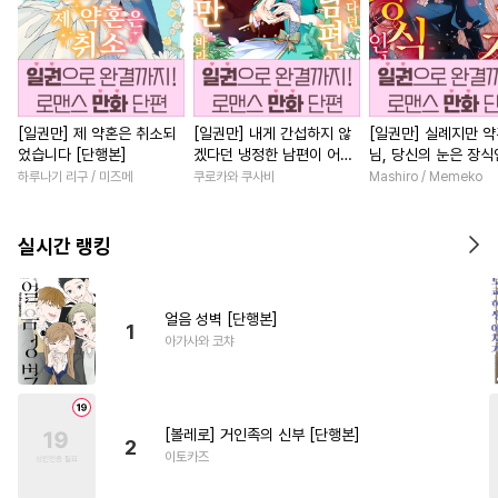
[일권만] 제 약혼은 취소되
[일권만] 내게 간섭하지 않
[일권만] 실례지만 
었습니다 [단행본]
겠다던 냉정한 남편이 어째
님, 당신의 눈은 장
선지 저만 바라봅니다 [단행
요? [단행본]
하루나기 리구 / 미즈메
쿠로카와 쿠사비
Mashiro / Memeko
본]
실시간 랭킹
얼음 성벽 [단행본]
1
아가사와 코챠
[볼레로] 거인족의 신부 [단행본]
2
이토카즈