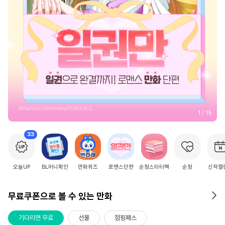
2
/
15
33
오늘UP
BL머니확인
만화퀴즈
로맨스단편
순정스타터팩
순정
신작캘
무료쿠폰으로 볼 수 있는 만화
기다리면 무료
선물
점핑패스