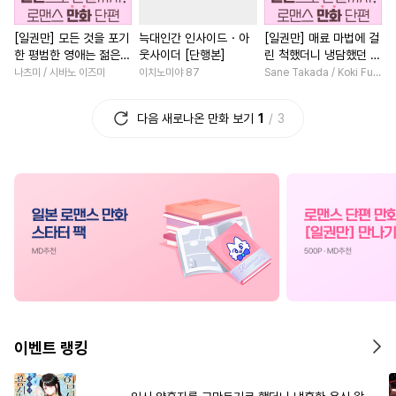
#
침착수
#
다정수
#
드라마
#
친구>연인
[일권만] 모든 것을 포기
늑대인간 인사이드・아
[일권만] 매료 마법에 걸
#
사제관계
#
난폭공
#
영상화
#
철벽녀
#
동양
한 평범한 영애는 젊은
웃사이더 [단행본]
린 척했더니 냉담했던 약
#
힐링물
#
피폐물
#
헌신수
#
초능력
#
사제관계
빙제의 총애를 받는다
혼자가 맹목적인 사랑꾼
나츠미 / 시바노 이즈미
이치노미야 87
Sane Takada / Koki Fuyutsuki
[단행본]
이 되었습니다 [단행본]
#
존댓말공
#
츤데레공
#
할리퀸
#
능력녀
#
계략
다음 새로나온 만화 보기
1
3
#
현대물
#
기억상실
#
상처녀
#
첫사랑
#
복수
#
원나잇
#
학원/캠퍼스
#
원나잇
#
복수
#
후회남
#
변태수
#
미인수
#
상처수
#
첫경험
#
연애/결혼
#
민감수
#
능글공
#
강공
#
소설원작
#
능글남
#
배틀연애
#
후회수
#
배틀연애
#
차원이동물
#
능욕수
#
또라이공
#
까칠남
#
짝사랑
#
선후
#
명랑수
#
대물공
#
평범수
#
오피스물
#
연애/결혼
#
연하공
#
키작공
#
친구
#
힐링물
#
다정남
#
직진
이벤트 랭킹
#
절륜공
#
예민수
#
서양풍
#
재회물
#
죽음/살인
#
까칠공
#
쓰레기수
#
영혼바뀜
#
로맨스