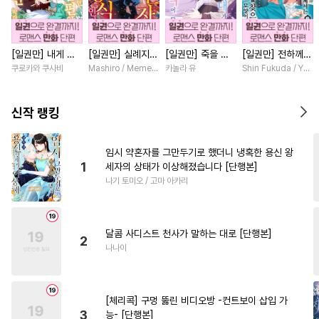
#
후방주의
#
강수
#
동물
#
이세계물
#
조교
#
판타지
[일권만] 내게 간
[일권만] 실례지만
[일권만] 죽을 뻔
[일권만] 전하께서
#
동양풍
#
짝사랑공
섭하지 않겠다던
약혼자님, 당신의
한 늑대가 운명의
는 오늘도 운명의
쿠로카와 쿠사비
Mashiro / Memeko
카놀라 유
Shin Fukuda / Yoko
#
능력수
#
무심공
#
벤츠공
냉정한 남편이 어
눈은 장식인가요?
짝이 되기까지 [단
상대를 찾으신 모
째선지 저만 바라
[단행본]
행본]
양이네요 (웃음)
#
문란수
#
조폭공
#
페티쉬
봅니다 [단행본]
[단행본]
신작 랭킹
#
욕망수
#
헤테로공
#
BDSM
#
동정공
임시 약혼자를 그만두기로 했더니 냉혹한 용신 왕
1
세자의 상태가 이상해졌습니다 [단행본]
#
모럴리스
#
능력공
#
질투
나기 토미오 / 고마 아카리
#
얼빠수
#
집착수
#
자낮수
#
소심수
#
SM
#
계략공
달콤 사디스트 천사가 말하는 대로 [단행본]
#
집착공
#
첫경험
#
순정수
2
나나이
#
수한정다정공
#
순진수
#
주종관계
#
츤데레수
[체리콕] 구멍 뚫린 비디오방 -컨트보이 삽입 가
#
고수위
#
리맨물
#
후회공
3
능- [단행본]