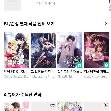
#
수인수
#
변태
#
연상공
테니야 요시와키
#
유혹수
#
평범공
#
하드코어
#
아방수
BL/순정 연재 작품 전체 보기
#
굴림수
악역 영애는 열혈
그 결혼을 깨주세
집착공의 인형놀이
감시남편을 파멸시
팬입니다! [스크
요 [스크롤]
[스크롤]
킬 때까지 [스크
Contents Lab. Blue TOKYO / 카라스마 시메이, ZUZU
neko atama / manxi (China Literature)
집사스튜디오
siosoy / koharu.y
롤]
롤]
리뷰어가 주목한 만화