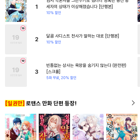
임시 약혼자를 그만두기로 했더니 냉혹한 용신 왕
#
재벌공
#
짝사랑
#
삼각관계
#
일상
#
직진
1
세자의 상태가 이상해졌습니다 [단행본]
10% 할인
#
가이드버스
#
귀염수
#
인외존재
#
적극수
#
직진공
#
성인용품
#
단정수
달콤 사디스트 천사가 말하는 대로 [단행본]
2
10% 할인
#
다각관계
#
냉혈공
#
미남수
#
3P
#
능욕
#
웹툰단행본
#
시리어스
빈틈없는 상사는 욕망을 숨기지 않는다 (완전판)
3
[스크롤]
#
재회물
#
초딩공
#
연하수
5화 무료, 20% 할인
#
소설원작
#
동정수
#
만화단편
#
상처공
[일권만]
로맨스 만화 단편 등장!
#
섹스파트너
#
연예계
#
유혹
#
헌신공
#
친구>연인
#
일상
#
돔섭버스
#
OO버스