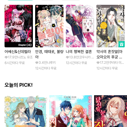
어쌔신&신데렐라
안경, 때때로, 불량
나의 행복한 결혼
약사의 혼잣말(마
아
오마오의 후궁 수
17.9만
나츠노 유조
13.8만
코우사카 리토 / 아기토기 아쿠미
수께끼 풀이수첩)
3.4만
나루키
17.2만
쿠라타 미노지 
6시간마다 무료
12시간마다 무료
12시간마다 무료
12시간마다 무료
오늘의 PICK!