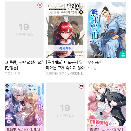
#
촉수
#
삼각관계
#
감자수
#
명문세가
#
나이차커플
#
임신수
#
능욕공
#
선후배
#
연하남
#
능욕
#
우정
#
트라우마
#
애증관계
#
환생물
#
집착남
#
까칠수
#
다정공
#
군림수
#
학원/캠퍼스
#
친구
#
다공일수
#
드라마
#
현대물
#
직진녀
#
역사/시대물
#
부부
#
친구>연인
#
친구
#
육아물
#
인외존재
#
후회녀
#
부부
#
성장물
그 콘돔, 저랑 쓰실래요?
[특가세트] 마도구사 달
무주공산
[단행본]
리아는 고개 숙이지 않아
사마달
#
감금/강제
#
대형견공
#
섹스파트너
#
이세계물
쿠로이 카유
스미카와 메구미 / 아마기시 히사야
#
미남공
#
계략수
#
도망수
#
성장물
#
역사/시대물
#
오메가버스
#
순정공
#
고수위
#
학원/캠퍼스
#
오해/착각
#
수인
#
첫사랑
#
판타지/SF
#
절륜남
#
변태공
#
옴니버스
#
연예계
#
게임
#
연상연
#
미인공
#
음험공
#
장발
#
회귀물
#
현대물
#
짝사
#
초능력
#
동거
#
철벽수
#
무심남
#
철벽남
#
소년