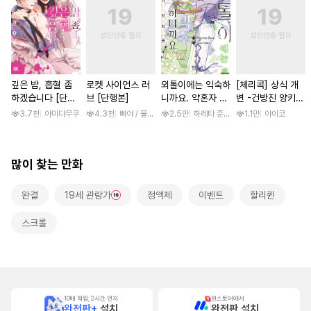
깊은 밤, 흡혈 좀
로켓 사이언스 러
외톨이에는 익숙하
[체리콕] 상식 개
하겠습니다 [단행
브 [단행본]
니까요. 약혼자 방
변 -건방진 양키
본]
치 중! [단행본]
한 달간 마음대로
3.7천
아미다무쿠
4.3천
빠야 / 물컹, 제노리노
2.5만
하레타 준 / 하레타 준, 아라세 야히로
1.1만
야이코
범하기- [단행본]
많이 찾는 만화
완결
19세 관람가
정액제
이벤트
할리퀸
스크롤
10배 적립, 2시간 먼저
원스토어에서
완전판+
설치
완전판 설치