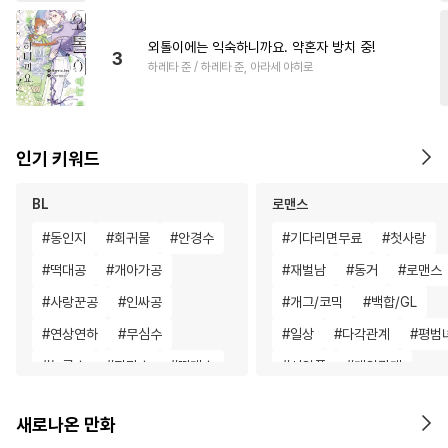
외톨이에는 익숙하니까요. 약혼자 방치 중!
3
하레타 준 / 하레타 준, 아라세 야히로
인기 키워드
BL
로맨스
#
동인지
#
회귀물
#
안경수
#
기다리면무료
#
첫사랑
#
떡대공
#
개아가공
#
재벌남
#
동거
#
로맨스
#
사랑꾼공
#
인싸공
#
개그/코믹
#
백합/GL
#
연상연하
#
무심수
#
일상
#
다각관계
#
평범
#
능글수
#
잔망수
#
떡대수
#
서양풍
#
계약관계
#
개그/코믹
#
혐관
#
달달물
#
육아물
#
평범녀
새로나온 만화
#
연상수
#
광공
#
계약관계
#
애증관계
#
절륜
#
다정