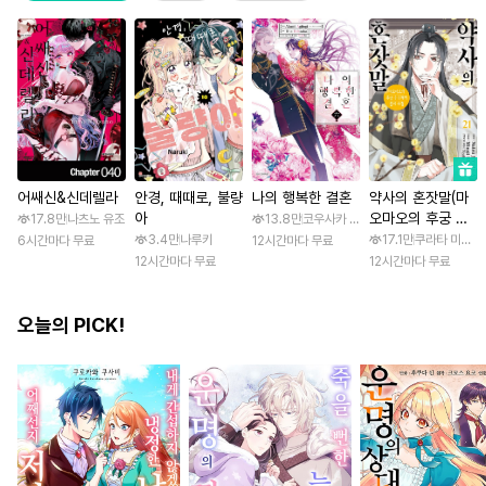
어쌔신&신데렐라
안경, 때때로, 불량
나의 행복한 결혼
약사의 혼잣말(마
아
오마오의 후궁 수
17.8만
나츠노 유조
13.8만
코우사카 리토 / 아기토기 아쿠미
수께끼 풀이수첩)
3.4만
나루키
17.1만
쿠라타 미노지 
6시간마다 무료
12시간마다 무료
12시간마다 무료
12시간마다 무료
오늘의 PICK!