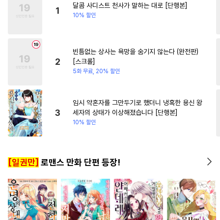
달콤 사디스트 천사가 말하는 대로 [단행본]
#
부부
#
다정공
#
도망수
#
성장물
1
10% 할인
#
계약관계
#
역사/시대물
#
서양풍
#
후회수
#
육아물
빈틈없는 상사는 욕망을 숨기지 않는다 (완전판)
#
연하수
#
힐링물
#
귀염수
2
[스크롤]
#
첫경험
#
냉혈공
#
헌신공
5화 무료, 20% 할인
#
단정수
#
강수
#
수한정다정공
#
회귀물
임시 약혼자를 그만두기로 했더니 냉혹한 용신 왕
3
세자의 상태가 이상해졌습니다 [단행본]
#
다각관계
#
성인용품
10% 할인
#
개그/코믹
#
침착수
#
츤데레수
#
능욕
[일권만]
로맨스 만화 단편 등장!
#
삼각관계
#
고수위
#
무심공
#
수인수
#
첫사랑
#
동정공
#
까칠수
#
선후배
#
안경수
#
아방수
#
능욕수