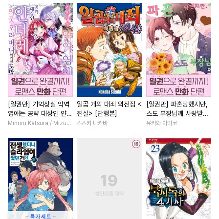
#
무심수
#
평범수
#
장발
#
계략남
#
로맨스
#
일상
#
주종관계
#
순진수
#
현대물
#
직진녀
#
연상연하
#
상처공
#
명문세가
#
까칠남
#
애증관계
#
학원/캠퍼스
#
영상화
#
절륜
#
힐링물
#
계략수
#
조교
#
계략공
#
소년
#
첫사랑
#
첫사랑
#
자낮수
#
혐관
#
트라우마
#
계약관계
#
소설원작
#
사제관계
#
후회공
#
개그/코믹
#
짝사랑
[일권만] 기억상실 악역
일곱 개의 대죄 외전집 <
[일권만] 파혼당했지만,
영애는 공략 대상인 얀데
진실> [단행본]
스도 부장님께 사랑받고
#
능욕공
#
친구>연인
#
능글남
#
나이차커플
레 의붓 오라버니에게서
있습니다 [단행본]
Minoru Katsura / Mizune
스즈키 나카바
유카와 아미코
#
수인
#
평범공
#
능력수
#
연상연하
#
동양풍
도망칠 수가 없다 [단행
본]
#
리맨물
#
광공
#
음험공
#
원나잇
#
철벽남
#
친구
#
다공일수
#
민감수
#
연예계
#
상처녀
#
선후
#
대형견공
#
유혹수
#
직진남
#
복수물
#
까칠공
#
벤츠공
#
조폭공
#
친구>연인
#
인외존재
#
직진공
#
하드코어
#
강공
#
평범녀
#
학원/캠퍼스