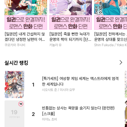
[일권만] 내게 간섭하지 않
[일권만] 죽을 뻔한 늑대가
[일권만] 전하께서는
겠다던 냉정한 남편이 어째
운명의 짝이 되기까지 [단행
운명의 상대를 찾으신
선지 저만 바라봅니다 [단행
본]
이네요 (웃음) [단행본
쿠로카와 쿠사비
카놀라 유
Shin Fukuda / Yoko 
본]
실시간 랭킹
[특가세트] 여성향 게임 세계는 엑스트라에게 엄격
1
한 세계입니다
시오사토 준 / 미시마 요무
빈틈없는 상사는 욕망을 숨기지 않는다 (완전판)
2
[스크롤]
미야노 쵸비