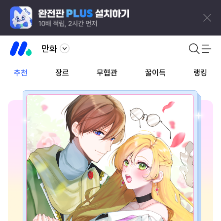
만화
추천
장르
무협관
꿀이득
랭킹