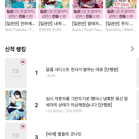
#
능글공
#
가이드버스
#
소설원작
#
난폭공
[일권만] 전하께서
[일권만] 내게 간
[일권만] 왕태자님
[일권만] 웃지 않
#
미인수
#
철벽수
#
동거
는 오늘도 운명의
섭하지 않겠다던
과의 약혼을 거절
는 약혼자님이 사
Shin Fukuda / Yoko Kurosu
쿠로카와 쿠사비
Anno / Yuuri Yuudachi
Nanohiru / Memek
#
인싸공
#
OO버스
상대를 찾으신 모
냉정한 남편이 어
했더니 어째서인지
랑에 빠진 건 변장
양이네요 (웃음)
째선지 저만 바라
얀데레로 돌변했습
한 저인 것 같습니
#
기억상실
#
연상공
[단행본]
봅니다 [단행본]
니다 [단행본]
다 [단행본]
신작 랭킹
#
짝사랑
#
변태
#
절륜공
#
연하공
#
옴니버스
달콤 사디스트 천사가 말하는 대로 [단행본]
1
#
능글수
#
개아가공
나나이
#
명랑수
#
만화단편
#
집착공
#
페티쉬
임시 약혼자를 그만두기로 했더니 냉혹한 용신 왕
#
쓰레기공
#
SM
#
순정공
2
세자의 상태가 이상해졌습니다 [단행본]
나기 토미오 / 고마 아카리
#
동양풍
#
이세계물
#
섹스파트너
#
문란공
#
동정수
#
질투
#
초딩공
[비애] 별들의 굿나잇
3