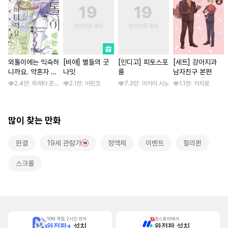
외톨이에는 익숙하
[비애] 별들의 굿
[인디고] 피토스포
[세트] 강아지과
니까요. 약혼자 방
나잇
룸
남자친구 본편
치 중! [단행본]
2.4만
하레타 준 / 하레타 준, 아라세 야히로
2.1천
아린코
7.3만
미카미 시노
1.1천
카지로
많이 찾는 만화
완결
19세 관람가
정액제
이벤트
할리퀸
스크롤
10배 적립, 2시간 먼저
원스토어에서
완전판+
설치
완전판 설치