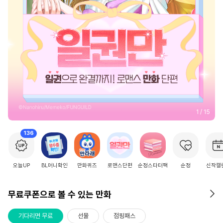
2
/
15
136
오늘UP
BL머니확인
만화퀴즈
로맨스단편
순정스타터팩
순정
신작캘
무료쿠폰으로 볼 수 있는 만화
기다리면 무료
선물
점핑패스