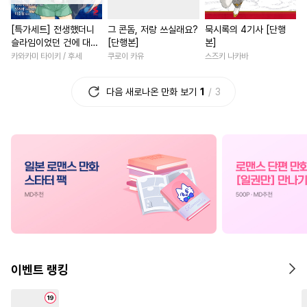
#
웹툰단행본
#
재회물
#
철벽녀
#
섹스파트너
[특가세트] 전생했더니
그 콘돔, 저랑 쓰실래요?
묵시록의 4기사 [단행
#
상처수
#
예민수
#
잔망수
#
현대물
#
평범녀
#
후회
슬라임이었던 건에 대하
[단행본]
본]
#
임신수
#
또라이공
#
동물
#
복수
#
환생물
#
후회남
여 (코믹스)
카와카미 타이키 / 후세
쿠로이 카유
스즈키 나카바
#
사랑꾼공
#
초능력
#
재벌남
#
삼각관계
다음 새로나온 만화 보기
1
3
#
후방주의
#
헤테로공
#
역사/시대물
#
사제관계
#
문란수
#
떡대수
#
3P
#
로맨스
#
다정남
#
절륜
#
쓰레기수
#
적극수
#
촉수
#
학원/캠퍼스
#
일상
#
능
#
변태수
#
키작공
#
원나잇
#
회귀물
#
다정남
#
감금/강제
#
친구
#
능력공
#
영혼바뀜
#
죽음/살인
#
변태공
#
짝사랑공
#
육아물
#
무심남
#
서양
#
드라마
#
미남수
#
대물공
#
게임
#
친구>연인
#
부
#
존댓말공
#
순정수
#
첫경험
#
연애/결혼
이벤트 랭킹
#
미남공
#
군림수
#
집착수
#
재회물
#
연하남
#
고수
#
소심수
#
유혹
#
연상수
#
배틀연애
#
직진남