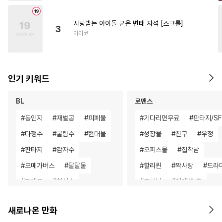
사랑받는 아이돌 군은 변태 자석 [스크롤]
3
야이코
인기 키워드
BL
로맨스
#
동인지
#
재벌공
#
피폐물
#
기다리면무료
#
판타지/SF
#
다정수
#
굴림수
#
현대물
#
성장물
#
친구
#
우정
#
판타지
#
감자수
#
오피스물
#
집착남
#
오메가버스
#
달달물
#
할리퀸
#
짝사랑
#
드라
#
떡대공
#
헌신수
#
조신남
#
연애/결혼
#
츤데레공
#
일상
#
욕망수
#
다각관계
#
동거
#
능력
새로나온 만화
#
연예계
#
얼빠수
#
미인공
#
평범남
#
애증관계