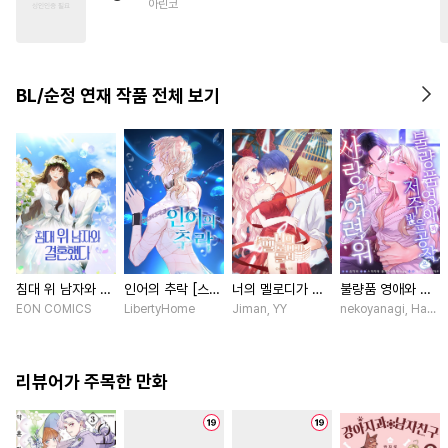
아린코
#
배틀연애
#
모럴리스
#
인외존재
#
BDSM
#
오해/착각
BL/순정 연재 작품 전체 보기
침대 위 남자와 결
인어의 추락 [스크
너의 멜로디가 들
불량품 영애와 저
혼했다 [스크롤]
롤]
려 [스크롤]
주받은 공작은 사
EON COMICS
LibertyHome
Jiman, YY
nekoyanagi, Hako,
랑이 어려워 [스크
롤]
리뷰어가 주목한 만화