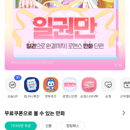
2
/
15
31
오늘UP
BL머니확인
만화퀴즈
로맨스단편
순정스타터팩
순정
신작캘
무료쿠폰으로 볼 수 있는 만화
기다리면 무료
선물
점핑패스