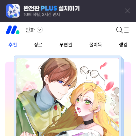
만화
추천
장르
무협관
꿀이득
랭킹