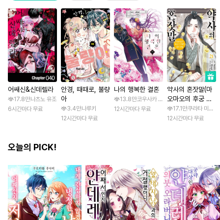
어쌔신&신데렐라
안경, 때때로, 불량
나의 행복한 결혼
약사의 혼잣말(마
아
오마오의 후궁 수
17.8만
나츠노 유조
13.8만
코우사카 리토 / 아기토기 아쿠미
수께끼 풀이수첩)
3.4만
나루키
17.1만
쿠라타 미노지 
6시간마다 무료
12시간마다 무료
12시간마다 무료
12시간마다 무료
오늘의 PICK!