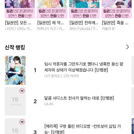
#
인외존재
#
인싸공
#
문란수
#
혐관
#
재벌공
[일권만] 모든 것
[일권만] 제 약혼
[일권만] 전하께서
[일권만] 죽을 뻔
#
욕망수
#
벤츠공
#
상처수
을 포기한 평범한
은 취소되었습니다
는 오늘도 운명의
한 늑대가 운명의
나츠미 / 시바노 이즈미
하루나기 리구 / 미즈메
Shin Fukuda / Yoko Kurosu
카놀라 유
#
역사/시대물
#
안경수
영애는 젊은 빙제
[단행본]
상대를 찾으신 모
짝이 되기까지 [단
의 총애를 받는다
양이네요 (웃음)
행본]
#
감금/강제
#
절륜공
[단행본]
[단행본]
신작 랭킹
#
웹툰단행본
#
능글공
#
연상연하
#
첫경험
임시 약혼자를 그만두기로 했더니 냉혹한 용신 왕
1
세자의 상태가 이상해졌습니다 [단행본]
#
돔섭버스
#
후회수
나기 토미오 / 고마 아카리
#
떡대수
#
감자수
#
대형견공
#
연하공
달콤 사디스트 천사가 말하는 대로 [단행본]
#
다정공
#
이세계물
#
장발
2
나나이
#
OO버스
#
조교
#
동거
#
민감수
#
SM
#
리맨물
[체리콕] 구멍 뚫린 비디오방 -컨트보이 삽입 가
#
BDSM
#
부부
#
트라우마
3
능- [단행본]