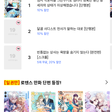
임시 약혼자를 그만두기로 했더니 냉혹한 용신 왕
#
능글수
#
키작공
#
초능력
#
오피스물
#
복수
#
재벌
1
세자의 상태가 이상해졌습니다 [단행본]
10% 할인
#
아방수
#
서양풍
#
미남수
#
우정
#
복수물
#
절륜남
#
철벽수
#
3P
#
연상수
#
적극수
#
명랑수
달콤 사디스트 천사가 말하는 대로 [단행본]
2
10% 할인
#
사제관계
#
선후배
#
까칠수
#
유혹수
#
소설원작
#
후방주의
빈틈없는 상사는 욕망을 숨기지 않는다 (완전판)
3
[스크롤]
#
개그/코믹
#
드라마
5화 무료, 20% 할인
#
오메가버스
#
음험공
#
짝사랑공
#
순정공
[일권만]
로맨스 만화 단편 등장!
#
변태수
#
능력공
#
회귀물
#
첫사랑
#
촉수
#
연하수
#
계략공
#
수인
#
무심수
#
옴니버스
#
미남공