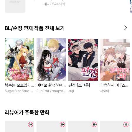
#
조폭공
#
연상공
#
짝사랑
테니야 요시와키
#
츤데레수
#
무심공
#
능욕수
#
개아가공
BL/순정 연재 작품 전체 보기
#
육아물
복수는 모르겠고,
마녀로 환생하여
편견 [스크롤]
고백하지 마 [스크
조련 중입니다 [스
성기사를 키웠다
롤]
SugarStar Studio / Albedo
FunEdit / snapstudio
suji
서역아
크롤]
[스크롤]
리뷰어가 주목한 만화