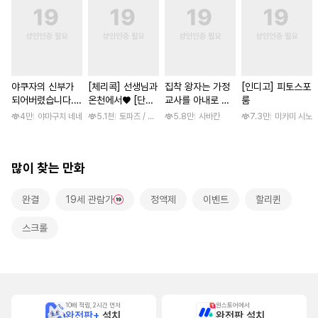
야쿠자의 신부가
[체리콕] 선생님과
집착 왕자는 가정
[인디고] 피토스포
되어버렸습니다.
온천에서♥ [단행
교사를 아내로 맞
룸
[스크롤]
본]
이하고 싶다 [스크
4만
야마구치 네네
5.1천
토파즈 / 아오바 후미노리
5.8만
사바칸
7.3만
미카미 시노
롤]
많이 찾는 만화
완결
19세 관람가
정액제
이벤트
할리퀸
스크롤
10배 적립, 2시간 먼저
원스토어에서
완전판+
설치
완전판 설치