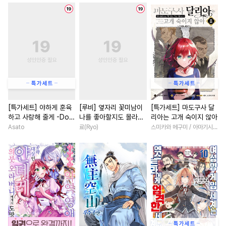
#
가이드버스
#
섹스파트너
#
고수위
#
친구>연인
#
애증관계
#
유혹
#
고수위
#
죽음/살인
#
직진남
#
강공
#
학원/캠퍼스
#
나이차커플
#
영혼바뀜
#
헤테로공
#
귀염수
#
친구
#
계약관계
#
원나잇
#
단정수
#
변태
#
차원이동물
#
집착남
#
일상
#
헌신수
#
존댓말공
#
성장물
#
능력녀
#
환생
#
굴림수
#
순정수
#
잔망수
#
짝사랑
#
백합/GL
[특가세트] 야하게 훈육
[루비] 옆자리 꽃미남이
[특가세트] 마도구사 달
하고 사랑해 줄게 -Dom
나를 좋아할지도 몰라
리아는 고개 숙이지 않아
#
임신수
#
피폐물
#
얼빠수
#
평범녀
#
선후배
／Sub 유니버스-
[단행본]
Asato
료(Ryo)
스미카와 메구미 / 아마기시 히사야
#
순진수
#
친구>연인
#
애증관계
#
초능력
#
기억상실
#
능욕공
#
동물
#
연하남
#
친구>연인
#
다정수
#
난폭공
#
침착수
#
로맨스
#
동양풍
#
계략
#
집착수
#
냉혈공
#
예민수
#
철벽녀
#
소년
#
삼각관
#
능력수
#
대물공
#
연애/결혼
#
첫사랑
#
만화단편
#
헌신공
#
힐링물
#
역사/시대물