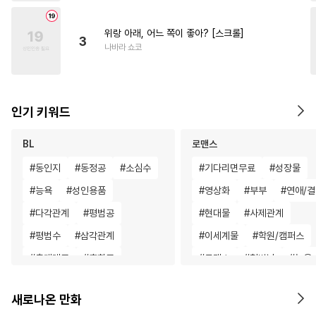
위랑 아래, 어느 쪽이 좋아? [스크롤]
3
나바라 쇼코
인기 키워드
BL
로맨스
#
동인지
#
동정공
#
소심수
#
기다리면무료
#
성장물
#
능욕
#
성인용품
#
영상화
#
부부
#
연애/
#
다각관계
#
평범공
#
현대물
#
사제관계
#
평범수
#
삼각관계
#
이세계물
#
학원/캠퍼스
#
츤데레공
#
후회공
#
로맨스
#
철벽남
#
능욕
#
동정수
#
미인수
#
페티쉬
#
직진남
#
동거
#
짝사랑
새로나온 만화
#
집착공
#
변태공
#
후회녀
#
소설원작