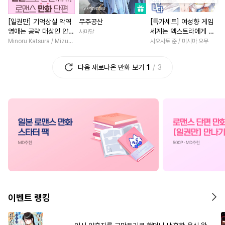
#
쓰레기수
#
동양풍
#
까칠남
#
드라마
#
서양
[일권만] 기억상실 악역
무주공산
[특가세트] 여성향 게임
#
자낮수
#
다공일수
#
친구
#
연예계
#
첫경험
영애는 공략 대상인 얀데
세계는 엑스트라에게 엄
사마달
#
모럴리스
#
수한정다정공
#
상처녀
#
학원/캠퍼스
레 의붓 오라버니에게서
격한 세계입니다
Minoru Katsura / Mizune
시오사토 준 / 미시마 요무
도망칠 수가 없다 [단행
#
현대물
#
떡대공
#
군림수
#
후회남
#
인외존재
본]
다음 새로나온 만화 보기
1
3
#
배틀연애
#
질투
#
수인수
#
배틀연애
#
직진녀
#
직진공
#
연예계
#
회귀물
#
재회물
#
평범
#
하드코어
#
재회물
#
개그/코믹
#
섹스파트너
#
초딩공
#
까칠공
#
계략수
#
일상
#
게임
#
무심남
#
오해/착각
#
달달물
#
연상연하
#
할리퀸
#
상처공
#
주종관계
#
광공
#
명문세가
#
일상
#
판타지
#
또라이공
#
다각관계
#
절륜
#
육아
#
계약관계
#
도망수
#
친구
#
첫사랑
#
능글남
이벤트 랭킹
#
강수
#
미인공
#
시리어스
#
판타지/SF
#
현대물
#
힐링물
#
사랑꾼공
#
다정남
#
다정남
#
원나