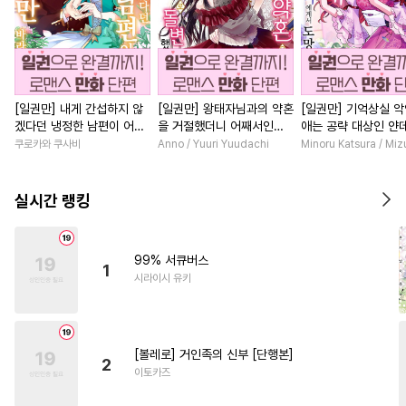
[일권만] 내게 간섭하지 않
[일권만] 왕태자님과의 약혼
[일권만] 기억상실 악
겠다던 냉정한 남편이 어째
을 거절했더니 어째서인지
애는 공략 대상인 얀
선지 저만 바라봅니다 [단행
얀데레로 돌변했습니다 [단
붓 오라버니에게서 
쿠로카와 쿠사비
Anno / Yuuri Yuudachi
Minoru Katsura / Mi
본]
행본]
수가 없다 [단행본]
실시간 랭킹
99% 서큐버스
1
시라이시 유키
[볼레로] 거인족의 신부 [단행본]
2
이토카즈