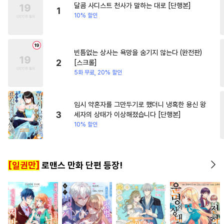
달콤 사디스트 천사가 말하는 대로 [단행본]
#
가이드버스
#
옴니버스
#
집착남
#
조신남
1
10% 할인
#
임신수
#
문란수
#
혐관
#
헌신공
#
후회수
#
적극수
빈틈없는 상사는 욕망을 숨기지 않는다 (완전판)
#
힐링물
#
광공
#
또라이공
2
[스크롤]
#
키작공
#
첫경험
5화 무료, 20% 할인
#
트라우마
#
조교
#
학원/캠퍼스
#
집착공
임시 약혼자를 그만두기로 했더니 냉혹한 용신 왕
3
세자의 상태가 이상해졌습니다 [단행본]
#
존댓말공
#
감금/강제
10% 할인
#
개그/코믹
#
연상연하
#
평범공
#
상처공
#
동거
[일권만]
로맨스 만화 단편 등장!
#
개아가공
#
성인용품
#
대물공
#
선후배
#
재회물
#
연예계
#
삼각관계
#
수인수
#
얼빠수