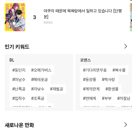
야쿠자 때문에 목욕탕에서 일하고 있습니다 [단행
3
본]
타카시
인기 키워드
BL
로맨스
#
동인지
#
오메가버스
#
기다리면무료
#
복수물
#
미남수
#
헤테로공
#
동양풍
#
짝사랑
#
난폭공
#
자낮수
#
재벌공
#
계약관계
#
환생물
#
집착수
#
조폭공
#
연예계
#
부부
#
까칠남
#
웹툰단행본
#
벤츠공
#
연상연하
#
게임
#
힐링
#
연하공
#
감자수
#
3P
#
성장물
#
죽음/살인
새로나온 만화
#
절륜공
#
동물
#
강공
#
짝사랑
#
오피스물