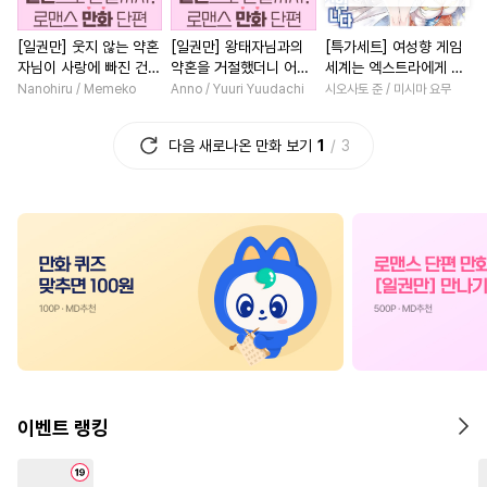
#
대형견공
#
미남공
#
선후배
#
명문세가
#
친
[일권만] 웃지 않는 약혼
[일권만] 왕태자님과의
[특가세트] 여성향 게임
#
달달물
#
원나잇
#
평범수
#
능력녀
#
소설원작
자님이 사랑에 빠진 건
약혼을 거절했더니 어째
세계는 엑스트라에게 엄
#
섹스파트너
#
육아물
#
다정남
#
현대물
#
재회
변장한 저인 것 같습니다
서인지 얀데레로 돌변했
격한 세계입니다
Nanohiru / Memeko
Anno / Yuuri Yuudachi
시오사토 준 / 미시마 요무
[단행본]
습니다 [단행본]
#
능욕공
#
드라마
#
순진수
#
배틀연애
#
로맨스
#
복
다음 새로나온 만화 보기
1
3
#
부부
#
모럴리스
#
직진공
#
일상
#
성장물
#
일상
#
떡대공
#
하드코어
#
평범남
#
동거
#
연애/
#
능력수
#
소설원작
#
학원/캠퍼스
#
회귀물
#
군림수
#
계약관계
#
연하남
#
드라마
#
예민수
#
다각관계
#
연애/결혼
#
친구>연인
#
능글공
#
문란공
#
미인공
#
평범녀
#
학원/캠퍼스
#
질투
#
츤데레공
#
능욕수
#
계략남
#
능욕
#
미인수
#
능력공
#
초딩공
#
나이차커플
#
삼각관계
이벤트 랭킹
#
만화단편
#
냉혈공
#
상처녀
#
직진녀
#
절륜
#
귀염수
#
첫사랑
#
직진남
#
역사/시대물