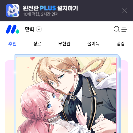
만화
추천
장르
무협관
꿀이득
랭킹