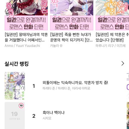
[일권만] 왕태자님과의 약혼
[일권만] 죽을 뻔한 늑대가
[일권만] 제 약혼은 
을 거절했더니 어째서인지
운명의 짝이 되기까지 [단행
었습니다 [단행본]
얀데레로 돌변했습니다 [단
본]
Anno / Yuuri Yuudachi
카놀라 유
하루나기 리구 / 미즈메
행본]
실시간 랭킹
외톨이에는 익숙하니까요. 약혼자 방치 중!
1
하레타 준 / 하레타 준, 아라세 야히로
흑이냐 백이냐
2
사치모