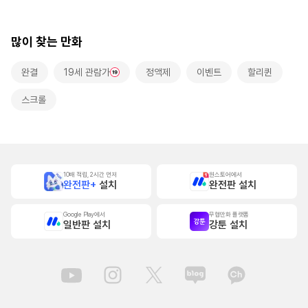
많이 찾는 만화
완결
19세 관람가
정액제
이벤트
할리퀸
스크롤
10배 적립, 2시간 먼저
원스토어에서
완전판+
설치
완전판 설치
Google Play에서
무협만화 플랫폼
일반판 설치
강툰 설치