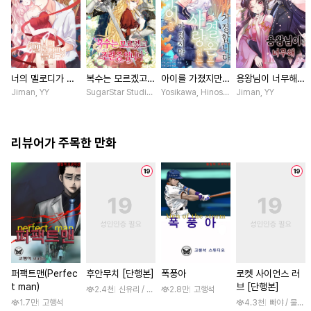
너의 멜로디가 들
복수는 모르겠고,
아이를 가졌지만
용왕님이 너무해
려 [스크롤]
조련 중입니다 [스
사랑 없는 결혼은
[스크롤]
Jiman, YY
SugarStar Studio / Albedo
Yosikawa, Hinoshika tamon / Hinoshi
Jiman, YY
크롤]
거절합니다 [스크
롤]
리뷰어가 주목한 만화
퍼팩트맨(Perfec
후안무치 [단행본]
폭풍아
로켓 사이언스 러
t man)
브 [단행본]
2.4천
신유리 / 진양(陳羊)
2.8만
고행석
1.7만
고행석
4.3천
빠야 / 물컹,