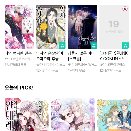
나의 행복한 결혼
약사의 혼잣말(마
잠들지 않은 바다
[크림툰] SPUNK
오마오의 후궁 수
[스크롤]
Y GOBLIN -스펑
13.8만
코우사카 리토 / 아기토기 아쿠미
수께끼 풀이수첩)
키 고블린- [스크
17만
쿠라타 미노지 / 휴우가 나츠
4.5만
JNH.WH Studio / Lasso
14.8만
이쿠야스
12시간마다 무료
롤]
12시간마다 무료
1일마다 무료
12시간마다 무료
오늘의 PICK!