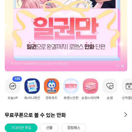
2
/
15
135
오늘UP
BL머니확인
만화퀴즈
로맨스단편
순정스타터팩
순정
신작캘
무료쿠폰으로 볼 수 있는 만화
기다리면 무료
선물
점핑패스