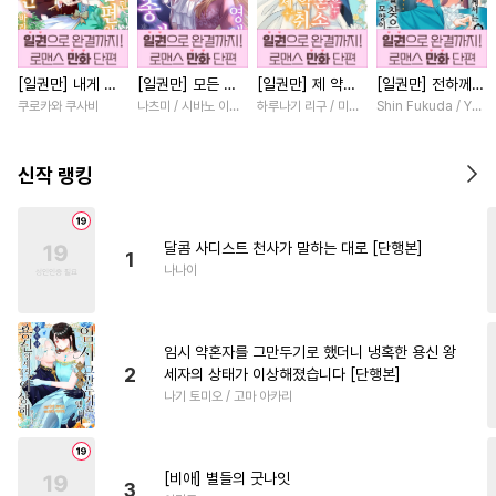
#
사랑꾼공
#
연상공
#
동정수
#
유혹수
#
헌신수
[일권만] 내게 간
[일권만] 모든 것
[일권만] 제 약혼
[일권만] 전하께서
#
서양풍
#
SM
#
변태
섭하지 않겠다던
을 포기한 평범한
은 취소되었습니다
는 오늘도 운명의
쿠로카와 쿠사비
나츠미 / 시바노 이즈미
하루나기 리구 / 미즈메
Shin Fukuda / Yoko
#
무심공
#
철벽수
#
연상수
냉정한 남편이 어
영애는 젊은 빙제
[단행본]
상대를 찾으신 모
째선지 저만 바라
의 총애를 받는다
양이네요 (웃음)
#
까칠공
#
능글수
#
친구
봅니다 [단행본]
[단행본]
[단행본]
신작 랭킹
#
이세계물
#
강수
#
안경수
#
촉수
#
짝사랑
#
애증관계
달콤 사디스트 천사가 말하는 대로 [단행본]
1
#
츤데레수
#
피폐물
나나이
#
오해/착각
#
굴림수
#
변태공
#
배틀연애
임시 약혼자를 그만두기로 했더니 냉혹한 용신 왕
#
후방주의
#
OO버스
2
세자의 상태가 이상해졌습니다 [단행본]
나기 토미오 / 고마 아카리
#
현대물
#
능욕
#
단정수
#
욕망수
#
상처수
#
짝사랑공
#
페티쉬
[비애] 별들의 굿나잇
3