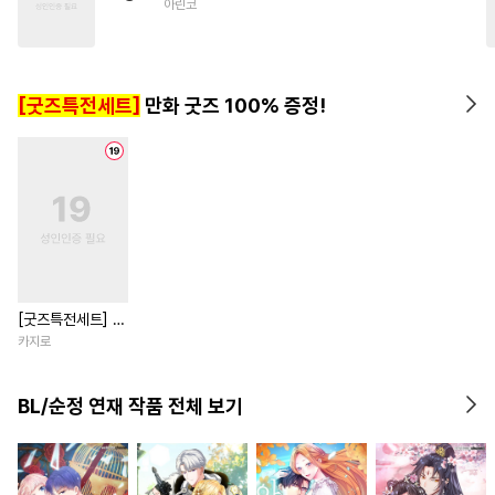
아린코
#
음험공
#
쓰레기공
#
순정수
#
다공일수
#
친구>연인
#
기억상실
[굿즈특전세트]
만화 굿즈 100% 증정!
#
도망수
[굿즈특전세트] 강
아지과 남자친구
카지로
외전
BL/순정 연재 작품 전체 보기