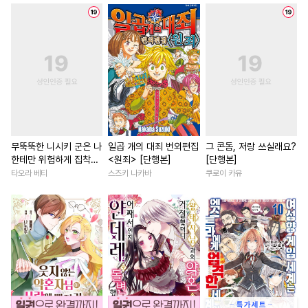
#
사제관계
#
동정공
#
개그/코믹
#
철벽녀
#
아방수
#
떡대수
#
변태수
#
친구>연인
#
첫경험
#
침착수
#
수인
#
계략수
#
무심남
#
철벽남
#
로맨
#
명랑수
#
쓰레기수
#
할리퀸
#
우정
#
후회남
#
초능력
#
연하수
#
BDSM
#
인외존재
#
판타지/SF
#
수한정다정공
#
계략공
#
첫사랑
#
서양풍
#
평범
#
무심수
#
인싸공
#
판타지
#
소년
#
고수위
#
재벌남
무뚝뚝한 니시키 군은 나
일곱 개의 대죄 번외편집
그 콘돔, 저랑 쓰실래요?
한테만 위험하게 집착
<원죄> [단행본]
[단행본]
#
다정수
#
인외존재
#
영혼바뀜
#
육아물
[단행본]
타오라 베티
스즈키 나카바
쿠로이 카유
#
다정공
#
후회공
#
민감수
#
현대물
#
애증관계
#
역사/시대물
#
리맨물
#
능글남
#
사제관계
#
장발
#
유혹
#
순정공
#
원나잇
#
절륜남
#
다정
#
주종관계
#
동양풍
#
직진남
#
다각관계
#
회귀물
#
잔망수
#
일상
#
후회녀
#
영상화
#
친구
#
소심수
#
고수위
#
까칠수
#
섹스파트너
#
첫사랑