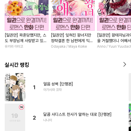
[일권만] 파혼당했지만, 스
[일권만] 잊혀진 왕녀지만
[일권만] 왕태자님과
도 부장님께 사랑받고 있습
정략결혼 한 남편에게 익애
을 거절했더니 어째
니다 [단행본]
받고 있습니다 [단행본]
얀데레로 돌변했습니다
유카와 아미코
Odayaka / Maya Koike
Anno / Yuuri Yuudac
행본]
실시간 랭킹
얼음 성벽 [단행본]
1
아가사와 코챠
달콤 사디스트 천사가 말하는 대로 [단행본]
2
나나이