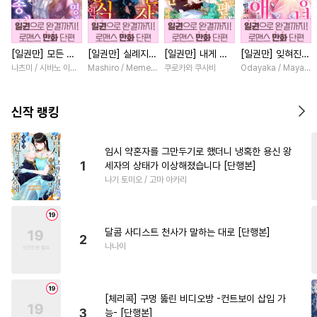
#
주종관계
#
민감수
#
오메가버스
#
능욕공
[일권만] 모든 것
[일권만] 실례지만
[일권만] 내게 간
[일권만] 잊혀진
#
난폭공
#
SM
#
미인공
을 포기한 평범한
약혼자님, 당신의
섭하지 않겠다던
왕녀지만 정략결혼
나츠미 / 시바노 이즈미
Mashiro / Memeko
쿠로카와 쿠사비
Odayaka / Maya Ko
#
변태
#
미남수
#
평범공
영애는 젊은 빙제
눈은 장식인가요?
냉정한 남편이 어
한 남편에게 익애
의 총애를 받는다
[단행본]
째선지 저만 바라
받고 있습니다 [단
#
오해/착각
#
존댓말공
[단행본]
봅니다 [단행본]
행본]
신작 랭킹
#
OO버스
#
침착수
#
조교
#
츤데레공
#
선후배
임시 약혼자를 그만두기로 했더니 냉혹한 용신 왕
1
세자의 상태가 이상해졌습니다 [단행본]
#
사제관계
#
대형견공
나기 토미오 / 고마 아카리
#
드라마
#
적극수
#
첫사랑
#
냉혈공
#
능력공
#
페티쉬
달콤 사디스트 천사가 말하는 대로 [단행본]
#
떡대공
#
다각관계
2
나나이
#
잔망수
#
소심수
#
힐링물
#
짝사랑
#
계략수
[체리콕] 구멍 뚫린 비디오방 -컨트보이 삽입 가
#
인외존재
#
음험공
3
능- [단행본]