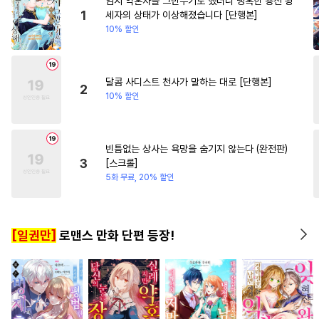
임시 약혼자를 그만두기로 했더니 냉혹한 용신 왕
#
수인수
#
군림수
#
능글공
#
첫사랑
#
첫사랑
1
세자의 상태가 이상해졌습니다 [단행본]
10% 할인
#
첫경험
#
학원/캠퍼스
#
배틀연애
#
절륜
#
복수
#
미인수
#
초딩공
#
오피스물
#
일상
#
능력
#
역사/시대물
#
원나잇
#
후회녀
#
우정
달콤 사디스트 천사가 말하는 대로 [단행본]
2
10% 할인
#
촉수
#
고수위
#
헤테로공
#
초능력
#
돔섭버스
#
장발
#
시리어스
#
상처공
#
강공
빈틈없는 상사는 욕망을 숨기지 않는다 (완전판)
3
[스크롤]
#
후회수
#
서양풍
#
귀염수
5화 무료, 20% 할인
#
까칠공
#
연상공
#
유혹
#
굴림수
#
후회공
#
헌신수
[일권만]
로맨스 만화 단편 등장!
#
달달물
#
개아가공
#
친구>연인
#
수한정다정공
#
단정수
#
3P
#
동거
#
트라우마
#
광공
#
평범수