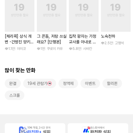
[체리콕] 상식 개
그 콘돔, 저랑 쓰실
집착 왕자는 가정
노숙천하
변 -건방진 양키
래요? [단행본]
교사를 아내로 맞
2.5만
고행석
한 달간 마음대로
이하고 싶다 [스크
1.1만
야이코
1천
쿠로이 카유
5.8만
사바칸
범하기- [단행본]
롤]
많이 찾는 만화
완결
19세 관람가
정액제
이벤트
할리퀸
스크롤
10배 적립, 2시간 먼저
원스토어에서
완전판+
설치
완전판 설치