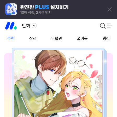
만화
추천
장르
무협관
꿀이득
랭킹