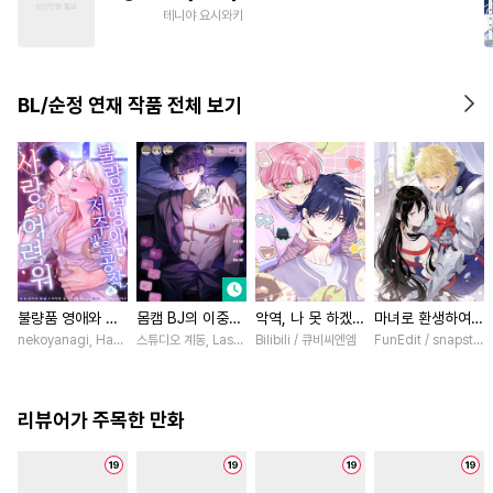
#
후방주의
#
미남공
테니야 요시와키
#
연상수
#
다정공
#
다공일수
#
다정수
BL/순정 연재 작품 전체 보기
불량품 영애와 저
몸캠 BJ의 이중생
악역, 나 못 하겠어
마녀로 환생하여
주받은 공작은 사
활 [스크롤]
[스크롤]
성기사를 키웠다
nekoyanagi, Hako, ABE RAGE, sumikawa volvox / ABE RAGE, sumikawa volvox
스튜디오 계동, Lasso
Bilibili / 큐비씨엔엠
FunEdit / snapstud
랑이 어려워 [스크
[스크롤]
롤]
리뷰어가 주목한 만화