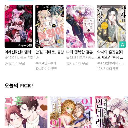
어쌔신&신데렐라
안경, 때때로, 불량
나의 행복한 결혼
약사의 혼잣말(마
아
오마오의 후궁 수
17.9만
나츠노 유조
13.8만
코우사카 리토 / 아기토기 아쿠미
수께끼 풀이수첩)
3.4만
나루키
17.1만
쿠라타 미노지 
6시간마다 무료
12시간마다 무료
12시간마다 무료
12시간마다 무료
오늘의 PICK!