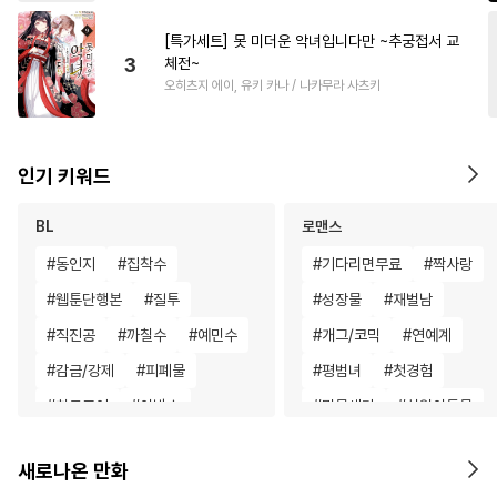
[특가세트] 못 미더운 악녀입니다만 ~추궁접서 교
3
체전~
오히츠지 에이, 유키 카나 / 나카무라 사츠키
인기 키워드
BL
로맨스
#
동인지
#
집착수
#
기다리면무료
#
짝사랑
#
웹툰단행본
#
질투
#
성장물
#
재벌남
#
직진공
#
까칠수
#
예민수
#
개그/코믹
#
연예계
#
감금/강제
#
피폐물
#
평범녀
#
첫경험
#
하드코어
#
아방수
#
명문세가
#
차원이동물
#
얼빠수
#
감자수
#
유혹수
#
사제관계
#
집착남
새로나온 만화
#
문란수
#
개그/코믹
#
친구>연인
#
백합/GL