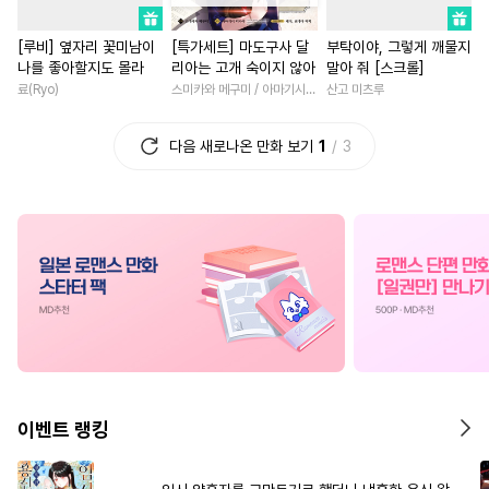
#
순정수
#
기억상실
#
다각관계
#
게임
#
직진
[루비] 옆자리 꽃미남이
[특가세트] 마도구사 달
부탁이야, 그렇게 깨물지
#
소설원작
#
연하공
#
상처녀
#
절륜남
나를 좋아할지도 몰라
리아는 고개 숙이지 않아
말아 줘 [스크롤]
#
도망수
#
능욕수
#
변태공
#
학원/캠퍼스
#
환생물
료(Ryo)
스미카와 메구미 / 아마기시 히사야
산고 미츠루
#
안경수
#
육아물
#
임신수
#
현대물
#
영상화
다음 새로나온 만화 보기
1
3
#
변태수
#
판타지
#
인외존재
#
선후배
#
짝사랑공
#
섹스파트너
#
후회남
#
영혼바뀜
#
강수
#
무심공
#
애증관계
#
철벽녀
#
소설원작
#
욕망수
#
재회물
#
평범녀
#
삼각관계
#
만화단편
#
성인용품
#
판타지/SF
#
계약관계
#
능글수
#
자낮수
#
부부
#
짝사랑
#
현대물
#
배틀연애
#
리맨물
#
무심남
#
육아물
#
무심수
#
이세계물
#
연애/결혼
#
재회물
이벤트 랭킹
#
쓰레기수
#
순진수
#
계략남
#
나이차커플
#
가이드버스
#
상처수
#
원나잇
#
친구>연인