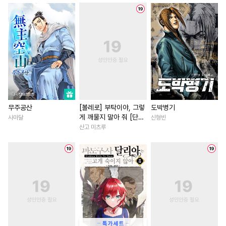
#
조폭공
#
친구
#
철벽수
#
동양풍
#
철벽남
#
친구
#
동정수
#
회귀물
#
동정공
#
능욕
#
할리퀸
#
다정남
#
계략공
#
동물
#
동양풍
#
역사/시대물
#
직진녀
#
또라이공
#
계약관계
#
능글남
#
성장물
#
서양
#
수인
#
연하수
#
삼각관계
#
연상연하
#
까칠남
#
능력수
#
절륜공
#
인싸공
#
직진남
#
애증관계
#
떡대수
#
모럴리스
#
죽음/살인
#
연하남
무주공산
[볼레로] 부탁이야, 그렇
도박병기
게 깨물지 말아 줘 [단행
사마달
신형빈
#
벤츠공
#
연상연하
#
복수물
#
친구
#
힐링물
본]
산고 미츠루
#
헌신공
#
부부
#
사랑꾼공
#
드라마
#
이세계물
#
옴니버스
#
혐관
#
재벌공
#
학원/캠퍼스
#
초능력
#
BDSM
#
순정공
#
대물공
#
일상
#
소년
#
동거
#
키작공
#
집착공
#
섹스파트너
#
로맨스
#
츤데레수
#
명랑수
#
일상
#
로맨스
#
연애/결혼
#
현대물
#
능욕
#
연예계
#
다정남
#
회귀물
#
고수