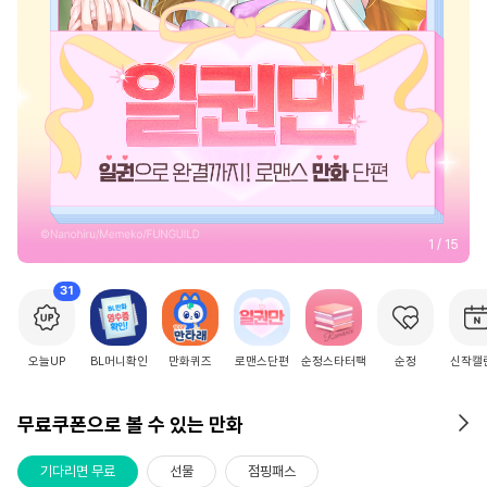
2
/
15
31
오늘UP
BL머니확인
만화퀴즈
로맨스단편
순정스타터팩
순정
신작캘
무료쿠폰으로 볼 수 있는 만화
기다리면 무료
선물
점핑패스