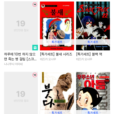
#
쓰레기수
#
동물
#
개그/코믹
#
학원/캠퍼스
#
학원/캠퍼스
#
SM
#
우정
#
재벌남
#
평범녀
#
후회수
#
까칠수
#
철벽남
#
힐링물
#
하드코어
#
가이드버스
#
나이차커플
#
짝사랑
#
능력수
#
트라우마
#
연애/결혼
#
다정남
#
배틀연애
#
냉혈공
#
성장물
#
까칠남
#
초딩공
#
대물공
#
굴림수
#
차원이동물
#
백합/GL
하루에 10번 하지 않으
[특가세트] 불새 시리즈
[특가세트] 블랙 잭
면 죽는 병 걸림 [스크
테즈카 오사무
테즈카 오사무
#
회귀물
#
연상공
#
촉수
#
일상
#
상처녀
롤]
나나쿠사 아마네
#
감자수
#
친구>연인
#
판타지/SF
#
서양풍
#
미인공
#
계략공
#
동거
#
무심남
#
절륜
#
계략남
#
일상
#
연상연하
#
잔망수
#
연하남
#
친구>연인
#
존댓말공
#
귀염수
#
초능력
#
피폐물
#
육아
#
판타지
#
변태공
#
능욕
#
게임
#
능욕
#
첫사랑
#
평범수
#
모럴리스
#
원나잇
#
다정남