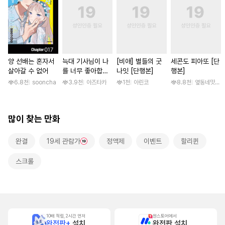
양 선배는 혼자서
늑대 기사님이 나
[비애] 별들의 굿
세콘도 피아또 [단
살아갈 수 없어
를 너무 좋아합니
나잇 [단행본]
행본]
다! [스크롤]
6.8천
sooncha
3.9천
아즈타카
1천
아린코
8.8천
옆동네맛집 /
많이 찾는 만화
완결
19세 관람가
정액제
이벤트
할리퀸
스크롤
10배 적립, 2시간 먼저
원스토어에서
완전판+
설치
완전판 설치