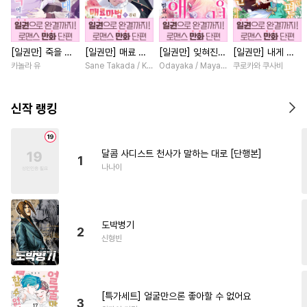
#
유사근친
#
연하공
#
유혹수
#
직진수
#
떡대수
[일권만] 죽을 뻔
[일권만] 매료 마
[일권만] 잊혀진
[일권만] 내게 간
#
달달물
#
짝사랑
#
힐링물
한 늑대가 운명의
법에 걸린 척했더
왕녀지만 정략결혼
섭하지 않겠다던
카놀라 유
Sane Takada / Koki Fuyutsuki
Odayaka / Maya Koike
쿠로카와 쿠사비
#
첫경험
#
헌신수
짝이 되기까지 [단
니 냉담했던 약혼
한 남편에게 익애
냉정한 남편이 어
행본]
자가 맹목적인 사
받고 있습니다 [단
째선지 저만 바라
#
인외존재
#
예민수
랑꾼이 되었습니다
행본]
봅니다 [단행본]
신작 랭킹
[단행본]
#
OO버스
#
성인용품
#
떡대공
#
BDSM
달콤 사디스트 천사가 말하는 대로 [단행본]
1
#
섹스파트너
#
강수
나나이
#
절륜공
#
또라이공
#
기억상실
#
현대물
도박병기
#
순진수
#
동정수
#
군림수
2
신형빈
#
재회물
#
직진공
#
다각관계
#
후방주의
#
첫사랑
#
사제관계
[특가세트] 얼굴만으론 좋아할 수 없어요
3