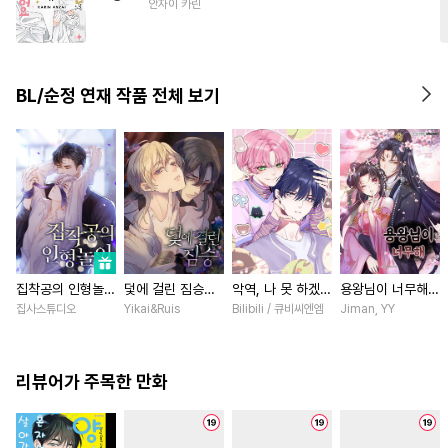
안자이 카린
#
순정공
#
삼각관계
#
광공
#
소심수
#
초능력
#
감금/강제
#
미남공
BL/순정 연재 작품 전체 보기
집착공의 인형놀이
덫에 걸린 짐승
악역, 나 못 하겠어
용왕님이 너무해
[스크롤]
[스크롤]
[스크롤]
[스크롤]
집사스튜디오
Yikai&Ruis
Bilibili / 큐비씨엔엠
Jiman, YY
리뷰어가 주목한 만화