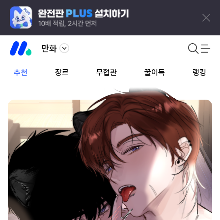
만화
추천
장르
무협관
꿀이득
랭킹