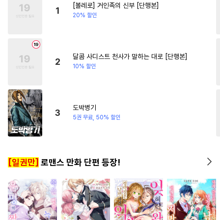
[볼레로] 거인족의 신부 [단행본]
#
무심공
#
고수위
#
미남수
#
명문세가
1
20% 할인
#
강공
#
욕망수
#
문란수
#
까칠공
#
서양풍
#
키작공
#
순정수
#
명랑수
#
미인수
달콤 사디스트 천사가 말하는 대로 [단행본]
2
10% 할인
#
수인수
#
조폭공
#
부부
#
이세계물
#
도망수
#
임신수
#
드라마
도박병기
3
#
연애/결혼
#
동정공
5권 무료, 50% 할인
#
음험공
#
소설원작
#
애증관계
#
동양풍
[일권만]
로맨스 만화 단편 등장!
#
츤데레공
#
적극수
#
친구
#
집착공
#
얼빠수
#
수인
#
무심수
#
오해/착각
#
유혹
#
다정공
#
원나잇