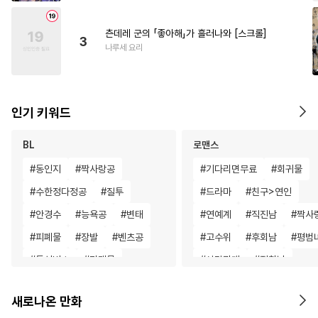
츤데레 군의 「좋아해」가 흘러나와 [스크롤]
3
나루세 요리
인기 키워드
BL
로맨스
#
동인지
#
짝사랑공
#
기다리면무료
#
회귀물
#
수한정다정공
#
질투
#
드라마
#
친구>연인
#
안경수
#
능욕공
#
변태
#
연예계
#
직진남
#
짝사
#
피폐물
#
장발
#
벤츠공
#
고수위
#
후회남
#
평범
#
돔섭버스
#
리맨물
#
삼각관계
#
집착남
#
상처수
#
만화단편
#
애증관계
#
친구
#
능글
새로나온 만화
#
능글수
#
능욕수
#
능력공
#
오피스물
#
동양풍