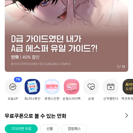
2
/
15
76
오늘UP
BL머니확인
로맨스단편
순정스타터팩
순정
신작캘린더
액션최
무료쿠폰으로 볼 수 있는 만화
기다리면 무료
선물
점핑패스