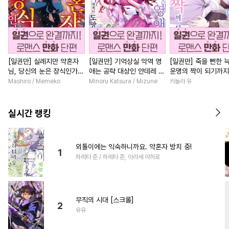
[일권만] 실례지만 약혼자
[일권만] 기억상실 악역 영
[일권만] 죽을 뻔한 
님, 당신의 눈은 장식인가
애는 공략 대상인 얀데레 의
운명의 짝이 되기까지
요? [단행본]
붓 오라버니에게서 도망칠
본]
Mashiro / Memeko
Minoru Katsura / Mizune
카놀라 유
수가 없다 [단행본]
실시간 랭킹
외톨이에는 익숙하니까요. 약혼자 방치 중!
1
하레타 준 / 하레타 준, 아라세 야히로
무직의 시대 [스크롤]
2
유유