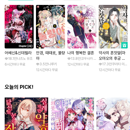
어쌔신&신데렐라
안경, 때때로, 불량
나의 행복한 결혼
약사의 혼잣말(마
아
오마오의 후궁 수
18.1만
나츠노 유조
13.8만
코우사카 리토 / 아기토기 아쿠미
수께끼 풀이수첩)
3.5만
나루키
17.3만
쿠라타 미노지
6시간마다 무료
12시간마다 무료
12시간마다 무료
12시간마다 무료
오늘의 PICK!