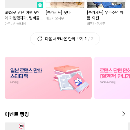
#
다공일수
#
선후배
#
배틀연애
#
후회녀
SNS로 만난 여행 모임
[특가세트] 붓다
[특가세트] 우주소년 아
#
연하수
#
평범공
#
침착수
#
사제관계
#
역사/시대물
에 가입했다가, 멤버들에
톰-외전
테즈카 오사무
#
SF
#
능글공
#
개그/코믹
#
로맨스
#
첫경험
게 함락당해버렸습니다
아오나가 하나메
테즈카 오사무
[스크롤]
#
연예계
#
페티쉬
#
연상연하
#
인외존재
다음 새로나온 만화 보기
1
3
#
츤데레수
#
난폭공
#
직진녀
#
성장물
#
헤테로공
#
3P
#
시리어스
#
계약관계
#
복수물
#
후회공
#
계약관계
#
섹스파트너
#
죽음/살인
#
연상수
#
복수
#
조교
#
철벽녀
#
기억상실
#
오메가버스
#
아방수
#
소설원작
#
부부
#
재회
#
역사/시대물
#
민감수
#
선후배
#
능력녀
#
친구
#
역키잡
#
다정수
#
육아물
#
절륜남
#
영상화
#
환생
#
사랑꾼공
#
단정수
#
이세계물
#
동거
이벤트 랭킹
#
변태수
#
대형견공
#
학원/캠퍼스
#
현대물
#
웹툰단행본
#
주종관계
#
영혼바뀜
#
로맨스