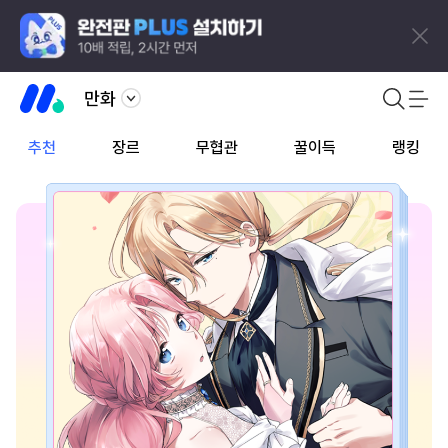
만화
추천
장르
무협관
꿀이득
랭킹