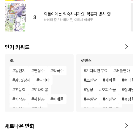
외톨이에는 익숙하니까요. 약혼자 방치 중!
3
하레타 준 / 하레타 준, 아라세 야히로
인기 키워드
BL
로맨스
#
동인지
#
연상수
#
적극수
#
기다리면무료
#
배틀연애
#
감금/강제
#
드라마
#
조신남
#
재회물
#
현대
#
초능력
#
또라이공
#
일상
#
오피스물
#
철벽
#
키작공
#
까칠공
#
피폐물
#
무심남
#
직진남
#
성장
#
수인수
#
무심수
#
상처녀
#
인외존재
#
개그/코믹
#
집착수
#
서양풍
#
짝사랑
#
현대
새로나온 만화
#
능글수
#
떡대공
#
혐관
#
다정남
#
힐링물
#
짝사