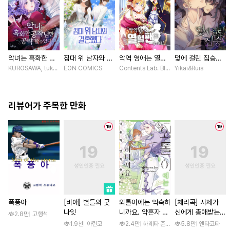
악녀는 흑화한 공
침대 위 남자와 결
악역 영애는 열혈
덫에 걸린 짐승
작님만 공략할 수
혼했다 [스크롤]
팬입니다! [스크
[스크롤]
KUROSAWA, tukasa / PRISMstudio, ASAHI Martha
EON COMICS
Contents Lab. Blue TOKYO / 카라스마 
Yikai&Ruis
있다 [스크롤]
롤]
리뷰어가 주목한 만화
폭풍아
[비애] 별들의 굿
외톨이에는 익숙하
[체리콕] 사제가
나잇
니까요. 약혼자 방
신에게 총애받는
2.8만
고행석
치 중! [단행본]
이야기 [단행본]
1.9천
아린코
2.4만
하레타 준 / 하레타 준, 아라세 야히로
5.8만
엔타코타