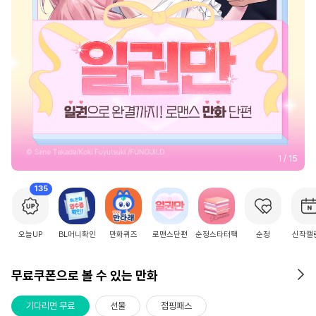
2
/
15
135
오늘UP
BL머니확인
만화퀴즈
로맨스단편
순정스타터팩
순정
신작캘
무료쿠폰으로 볼 수 있는 만화
기다리면 무료
선물
점핑패스