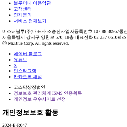
블루머니 이용약관
고객센터
연재문의
서비스 전체보기
미스터블루(주)
대표자 조승진
사업자등록번호 107-88-30967
통신
서울특별시 강서구 양천로 570, 18층
대표전화 02-337-0610
팩스 0
ⓒ Mr.Blue Corp. All rights reserved.
네이버 블로그
유튜브
X
인스타그램
카카오톡 채널
코스닥상장법인
정보보호 관리체계 ISMS 인증획득
개인정보 우수사이트 선정
개인정보보호 활동
2024-E-R047