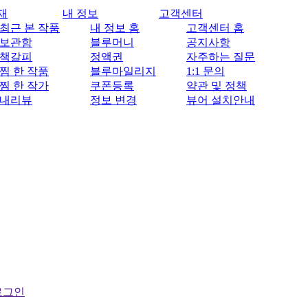
재
내 정보
고객센터
최근 본 작품
내 정보 홈
고객센터 홈
보관함
블루머니
공지사항
책갈피
정액권
자주하는 질문
찜 한 작품
블루마일리지
1:1 문의
찜 한 작가
쿠폰등록
약관 및 정책
내리뷰
정보 변경
뷰어 설치안내
로그인