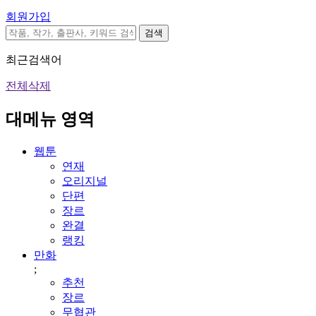
회원가입
검색
최근검색어
전체삭제
대메뉴 영역
웹툰
연재
오리지널
단편
장르
완결
랭킹
만화
;
추천
장르
무협관