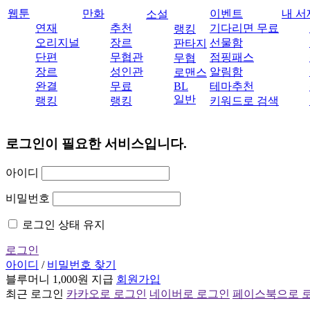
웹툰
만화
이벤트
내 서
소설
연재
추천
기다리면 무료
랭킹
오리지널
장르
선물함
판타지
단편
무협관
점핑패스
무협
장르
성인관
알림함
로맨스
완결
무료
BL
테마추천
일반
랭킹
랭킹
키워드로 검색
로그인이 필요한 서비스입니다.
아이디
비밀번호
로그인 상태 유지
로그인
아이디
/
비밀번호 찾기
블루머니 1,000원 지급
회원가입
최근 로그인
카카오로 로그인
네이버로 로그인
페이스북으로 