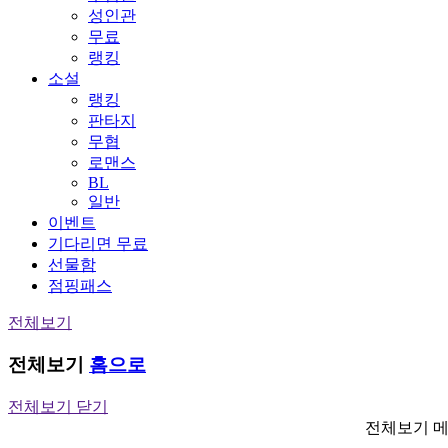
성인관
무료
랭킹
소설
랭킹
판타지
무협
로맨스
BL
일반
이벤트
기다리면 무료
선물함
점핑패스
전체보기
전체보기
홈으로
전체보기 닫기
전체보기 