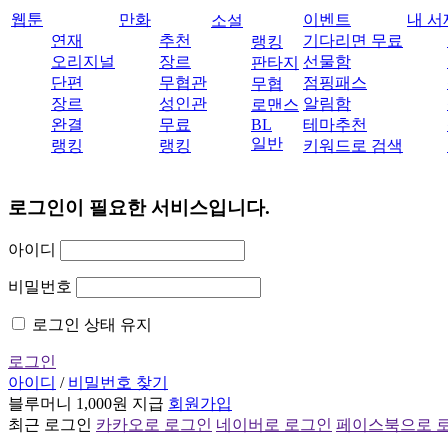
웹툰
만화
이벤트
내 서
소설
연재
추천
기다리면 무료
랭킹
오리지널
장르
선물함
판타지
단편
무협관
점핑패스
무협
장르
성인관
알림함
로맨스
완결
무료
BL
테마추천
일반
랭킹
랭킹
키워드로 검색
로그인이 필요한 서비스입니다.
아이디
비밀번호
로그인 상태 유지
로그인
아이디
/
비밀번호 찾기
블루머니 1,000원 지급
회원가입
최근 로그인
카카오로 로그인
네이버로 로그인
페이스북으로 