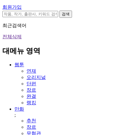
회원가입
검색
최근검색어
전체삭제
대메뉴 영역
웹툰
연재
오리지널
단편
장르
완결
랭킹
만화
;
추천
장르
무협관