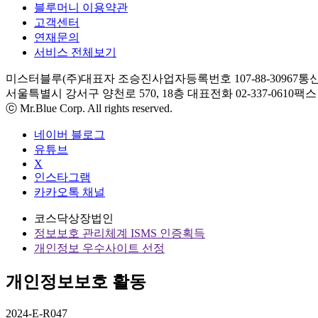
블루머니 이용약관
고객센터
연재문의
서비스 전체보기
미스터블루(주)
대표자 조승진
사업자등록번호 107-88-30967
통신
서울특별시 강서구 양천로 570, 18층
대표전화 02-337-0610
팩스 0
ⓒ Mr.Blue Corp. All rights reserved.
네이버 블로그
유튜브
X
인스타그램
카카오톡 채널
코스닥상장법인
정보보호 관리체계 ISMS 인증획득
개인정보 우수사이트 선정
개인정보보호 활동
2024-E-R047