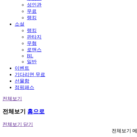
성인관
무료
랭킹
소설
랭킹
판타지
무협
로맨스
BL
일반
이벤트
기다리면 무료
선물함
점핑패스
전체보기
전체보기
홈으로
전체보기 닫기
전체보기 