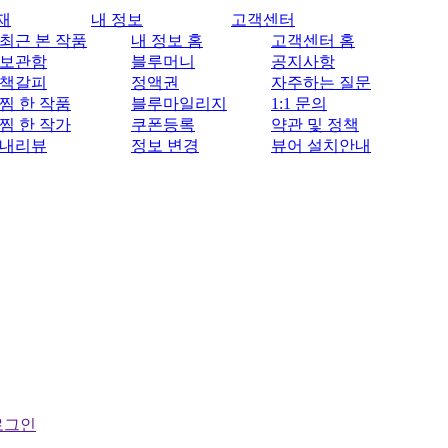
재
내 정보
고객센터
최근 본 작품
내 정보 홈
고객센터 홈
보관함
블루머니
공지사항
책갈피
정액권
자주하는 질문
찜 한 작품
블루마일리지
1:1 문의
찜 한 작가
쿠폰등록
약관 및 정책
내리뷰
정보 변경
뷰어 설치안내
로그인