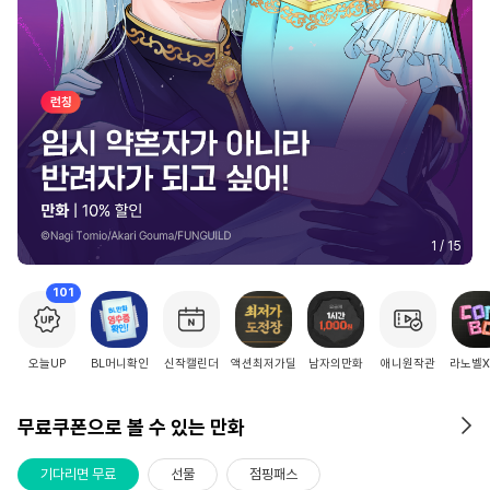
2
/
15
101
오늘UP
BL머니확인
신작캘린더
액션최저가딜
남자의만화
애니원작관
라노벨
무료쿠폰으로 볼 수 있는 만화
기다리면 무료
선물
점핑패스