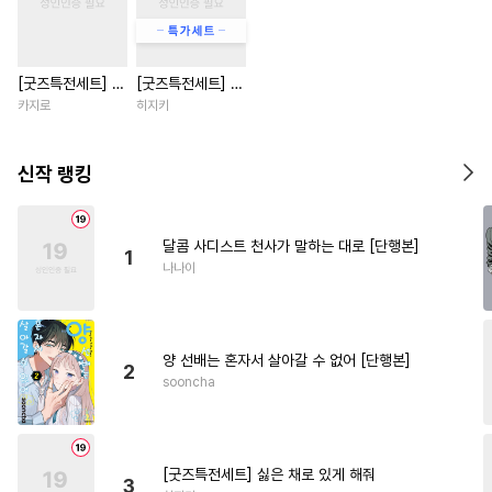
#
개아가공
#
벤츠공
#
상처공
#
초능력
#
자낮수
[굿즈특전세트] 강
[굿즈특전세트] 싫
#
철벽수
#
연하수
#
명랑수
아지과 남자친구
은 채로 있게 해줘
카지로
히지키
#
무심수
#
적극수
#
계략수
외전
#
안경수
#
순정수
#
광공
신작 랭킹
#
무심공
#
혐관
#
귀염수
#
음험공
#
삼각관계
달콤 사디스트 천사가 말하는 대로 [단행본]
1
#
동정공
#
만화단편
나나이
#
능욕공
#
도망수
#
연예계
#
달달물
#
유혹
#
동정수
양 선배는 혼자서 살아갈 수 없어 [단행본]
#
문란공
#
순정공
#
소심수
2
sooncha
#
츤데레수
#
동물
#
연상수
#
기억상실
#
재벌공
#
능욕수
#
능력수
#
조교
[굿즈특전세트] 싫은 채로 있게 해줘
3