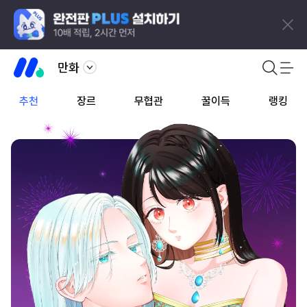
만화
추천
장르
무협관
꿀이득
랭킹