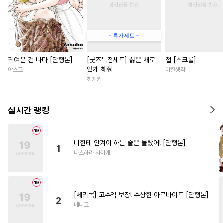
귀여운 건 나다 [단행본]
[굿즈특전세트] 싫은 채로
첩 [스크롤]
있게 해줘
야스코
야한생각
히지키
실시간 랭킹
너한테 안겨야 하는 줄은 몰랐어! [단행본]
1
나츠하라 사이케
[체리콕] 고수익 보장! 수상한 아르바이트 [단행본]
2
베니코