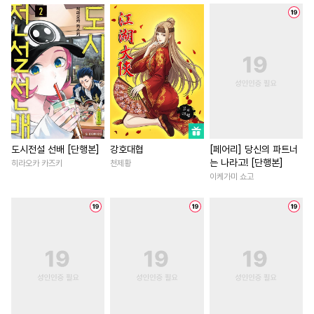
#
섹스파트너
#
연상연하
#
로맨스
#
평범녀
#
순진수
#
단정수
#
BDSM
#
배틀연애
#
능글남
#
원나잇
#
판타지
#
후회남
#
직진남
#
오해/착각
#
또라이공
#
친구>연인
#
다정남
#
후회공
#
3P
#
감자수
#
친구>연인
#
평범남
#
장발
#
짝사랑
#
쓰레기수
#
섹스파트너
#
친구
#
떡대공
#
감금/강제
#
능욕
#
까칠남
#
절륜
#
연상연
도시전설 선배 [단행본]
강호대협
[페어리] 당신의 파트너
는 나라고! [단행본]
히라오카 카즈키
천제황
#
헤테로공
#
옴니버스
#
계약관계
#
육아물
이케가미 쇼고
#
임신수
#
미남수
#
난폭공
#
조신남
#
능욕
#
동거
#
이세계물
#
가이드버스
#
역사/시대물
#
재벌남
#
까칠공
#
예민수
#
능력녀
#
직진녀
#
대형견공
#
강수
#
까칠수
#
판타지/SF
#
친구
#
군림수
#
웹툰단행본
#
현대물
#
이세계물
#
일
#
장발공
#
친구>연인
#
성장물
#
복수물
#
후회