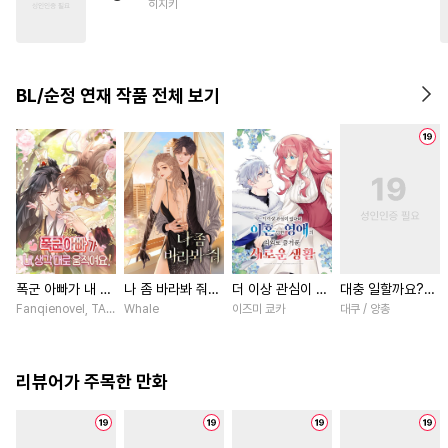
히지키
#
인싸공
#
다각관계
#
상처수
#
능글수
#
복수
#
떡대수
#
미인공
#
서양풍
BL/순정 연재 작품 전체 보기
#
육아물
폭군 아빠가 내 생
나 좀 바라봐 줘
더 이상 관심이 없
대충 일할까요?
각대로 움직여요
[스크롤]
다며 이혼당한 영
[스크롤]
Fanqienovel, TAG.U / Fuyuaner
Whale
이즈미 쿄카
대쿠 / 양총
[스크롤]
애의 의외로 즐거
운 새로운 생활
[스크롤]
리뷰어가 주목한 만화