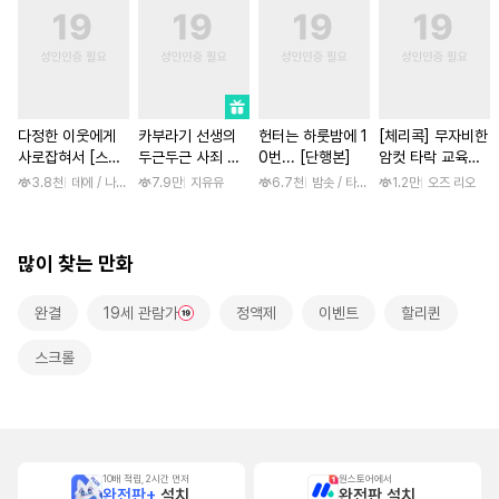
다정한 이웃에게
카부라기 선생의
헌터는 하룻밤에 1
[체리콕] 무자비한
사로잡혀서 [스크
두근두근 사죄 방
0번... [단행본]
암컷 타락 교육으
롤]
문 [스크롤]
로 폭군 갱생 [단
3.8천
데에 / 나나하라 미사
7.9만
지유유
6.7천
밤솟 / 타조알, 두고
1.2만
오즈 리오
행본]
많이 찾는 만화
완결
19세 관람가
정액제
이벤트
할리퀸
스크롤
10배 적립, 2시간 먼저
원스토어에서
완전판+
설치
완전판 설치