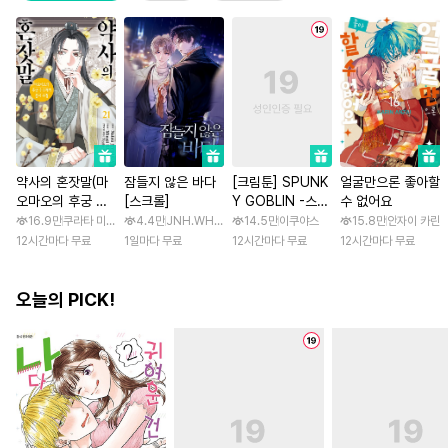
약사의 혼잣말(마
잠들지 않은 바다
[크림툰] SPUNK
얼굴만으론 좋아할
오마오의 후궁 수
[스크롤]
Y GOBLIN -스펑
수 없어요
수께끼 풀이수첩)
키 고블린- [스크
16.9만
쿠라타 미노지 / 휴우가 나츠
4.4만
JNH.WH Studio / Lasso
14.5만
이쿠야스
15.8만
안자이 카린
롤]
12시간마다 무료
1일마다 무료
12시간마다 무료
12시간마다 무료
오늘의 PICK!