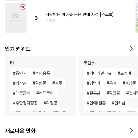
사랑받는 아이돌 군은 변태 자석 [스크롤]
3
야이코
인기 키워드
BL
로맨스
#
동인지
#
성인용품
#
기다리면무료
#
드라마
#
키작공
#
힐링물
#
질투
#
평범녀
#
우정
#
성장물
#
애증관계
#
하드코어
#
절륜남
#
힐링물
#
첫사
#
수한정다정공
#
다정공
#
연애/결혼
#
연하남
#
평범수
#
욕망수
#
조폭공
#
철벽남
#
집착남
#
현대
#
미인수
#
아방수
#
초딩공
#
연애/결혼
#
차원이동물
새로나온 만화
#
나이차커플
#
굴림수
#
학원/캠퍼스
#
고수위