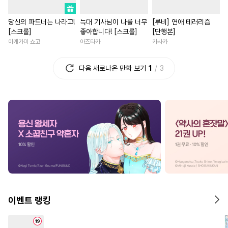
#
드라마
#
잔망수
#
죽음/살인
#
인외존재
당신의 파트너는 나라고!
늑대 기사님이 나를 너무
[루비] 연애 테러리즘
#
배틀연애
#
직진공
#
계략남
#
삼각관계
[스크롤]
좋아합니다! [스크롤]
[단행본]
#
고수위
#
무뚝뚝공
#
철벽녀
#
원나잇
#
환생
이케가미 쇼고
아즈타카
카사카
#
개그/코믹
#
츤데레공
#
소설원작
#
회귀물
다음 새로나온 만화 보기
1
3
#
리맨물
#
동양풍
#
헌신공
#
다각관계
#
로맨스
#
선후배
#
소설원작
#
상처녀
#
일상
#
선후배
#
사제관계
#
납치
#
수인수
#
무심남
#
복수
#
개그/
#
평범공
#
병약수
#
절륜공
#
학원/캠퍼스
#
첫사랑
#
침착수
#
다공일수
#
동거
#
영혼바뀜
#
짝사랑
#
현대물
#
연상공
#
능글공
#
직진남
#
애증관계
#
후방주의
#
촉수
#
첫경험
#
오피스물
#
오메가버스
#
존댓말공
#
나이차커플
#
게임
#
부
이벤트 랭킹
#
OO버스
#
냉혈공
#
짝사랑
#
영상화
#
동양
#
페티쉬
#
사랑꾼공
#
재회물
#
할리퀸
#
서양