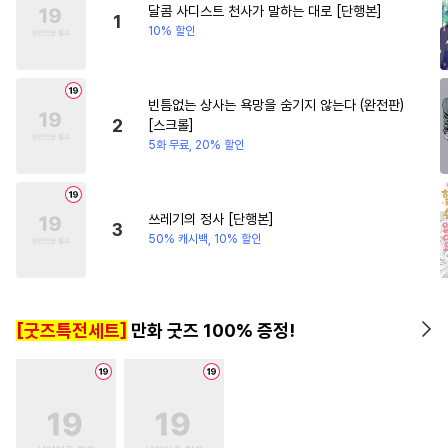
달콤 사디스트 천사가 말하는 대로 [단행본]
#
인외존재
#
주종관계
#
다정남
1
10% 할인
#
변태공
#
첫경험
#
계략공
#
능력공
#
미남공
#
얼빠수
빈틈없는 상사는 욕망을 숨기지 않는다 (완전판)
#
집착공
#
변태
#
문란수
2
[스크롤]
#
강공
#
부부
#
모럴리스
5화 무료, 20% 할인
#
다정수
#
피폐물
#
헌신수
#
일상
#
유혹수
#
대물공
쓰레기의 정사 [단행본]
3
#
짝사랑공
#
재회물
50% 캐시백, 10% 할인
#
쓰레기공
#
학원/캠퍼스
#
역사/시대물
#
SM
[굿즈특전세트]
만화 굿즈 100% 증정!
#
민감수
#
첫사랑
#
친구
#
집착수
#
트라우마
#
계약관계
#
수인
#
연하공
#
변태수
#
후회수