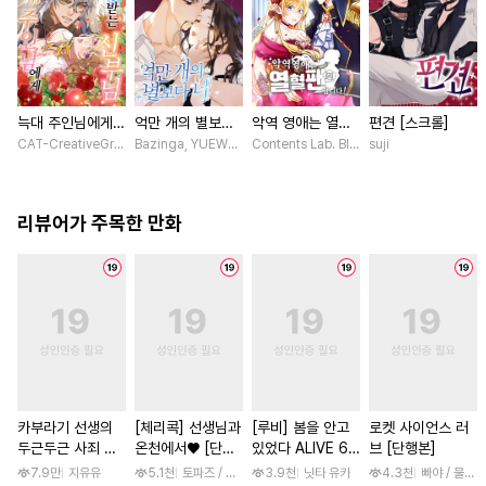
늑대 주인님에게
억만 개의 별보다
악역 영애는 열혈
편견 [스크롤]
사랑받는 신부님
너 [스크롤]
팬입니다! [스크
CAT-CreativeGroup / Baitoumeng
Bazinga, YUEWEN / Yefeiye
Contents Lab. Blue TOKYO / 카라스마 
suji
[스크롤]
롤]
리뷰어가 주목한 만화
카부라기 선생의
[체리콕] 선생님과
[루비] 봄을 안고
로켓 사이언스 러
두근두근 사죄 방
온천에서♥ [단행
있었다 ALIVE 6
브 [단행본]
문 [스크롤]
본]
부
7.9만
지유유
5.1천
토파즈 / 아오바 후미노리
3.9천
닛타 유카
4.3천
빠야 / 물컹,