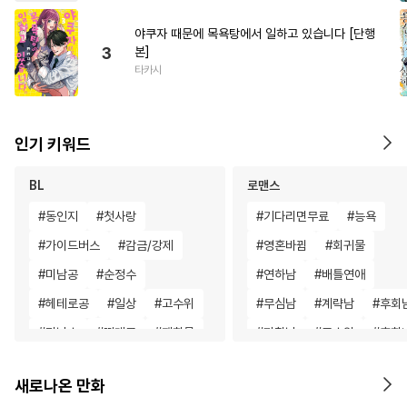
야쿠자 때문에 목욕탕에서 일하고 있습니다 [단행
3
본]
타카시
인기 키워드
BL
로맨스
#
동인지
#
첫사랑
#
기다리면무료
#
능욕
#
가이드버스
#
감금/강제
#
영혼바뀜
#
회귀물
#
미남공
#
순정수
#
연하남
#
배틀연애
#
헤테로공
#
일상
#
고수위
#
무심남
#
계략남
#
후회
#
미남수
#
떡대공
#
재회물
#
까칠남
#
고수위
#
후회
#
명랑수
#
조폭공
#
유혹수
#
서양풍
#
복수물
#
평범
새로나온 만화
#
판타지
#
다각관계
#
우정
#
첫경험
#
성장물