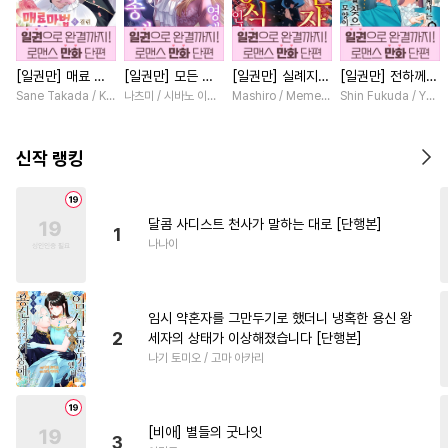
#
연상연하
#
헌신수
#
촉수
#
까칠수
#
다공일수
[일권만] 매료 마
[일권만] 모든 것
[일권만] 실례지만
[일권만] 전하께서
#
오해/착각
#
평범수
법에 걸린 척했더
을 포기한 평범한
약혼자님, 당신의
는 오늘도 운명의
Sane Takada / Koki Fuyutsuki
나츠미 / 시바노 이즈미
Mashiro / Memeko
Shin Fukuda / Yoko
#
쓰레기수
#
기억상실
니 냉담했던 약혼
영애는 젊은 빙제
눈은 장식인가요?
상대를 찾으신 모
자가 맹목적인 사
의 총애를 받는다
[단행본]
양이네요 (웃음)
#
옴니버스
#
직진공
랑꾼이 되었습니다
[단행본]
[단행본]
신작 랭킹
[단행본]
#
사제관계
#
벤츠공
#
귀염수
#
만화단편
달콤 사디스트 천사가 말하는 대로 [단행본]
1
#
친구>연인
#
변태공
나나이
#
페티쉬
#
까칠공
#
서양풍
#
존댓말공
#
조교
#
달달물
임시 약혼자를 그만두기로 했더니 냉혹한 용신 왕
#
계략공
#
인외존재
2
세자의 상태가 이상해졌습니다 [단행본]
나기 토미오 / 고마 아카리
#
츤데레수
#
얼빠수
#
민감수
#
자낮수
#
굴림수
#
연하공
#
힐링물
#
원나잇
[비애] 별들의 굿나잇
3