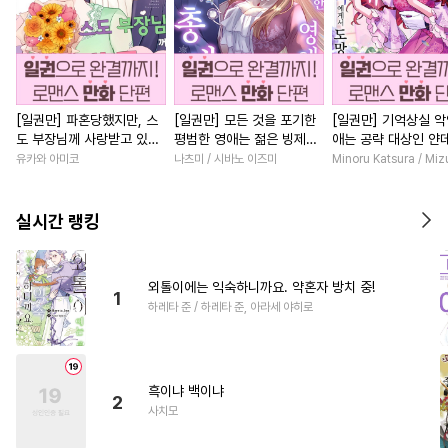
[일권만] 파혼당했지만, 스
[일권만] 모든 것을 포기한
[일권만] 기억상실 악
도 부장님께 사랑받고 있습
평범한 영애는 젊은 빙제의
애는 공략 대상인 얀
니다 [단행본]
총애를 받는다 [단행본]
붓 오라버니에게서 
유카와 아미코
나츠미 / 시바노 이즈미
Minoru Katsura / Mi
수가 없다 [단행본]
실시간 랭킹
외톨이에는 익숙하니까요. 약혼자 방치 중!
1
하레타 준 / 하레타 준, 아라세 야히로
흑이냐 백이냐
2
사치모