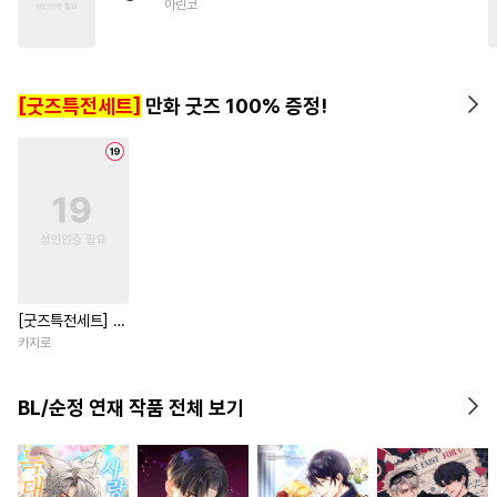
아린코
#
동정수
#
변태수
#
주종관계
#
쓰레기공
#
다정공
#
초능력
[굿즈특전세트]
만화 굿즈 100% 증정!
#
웹툰단행본
#
수한정다정공
[굿즈특전세트] 강
아지과 남자친구
카지로
외전
BL/순정 연재 작품 전체 보기