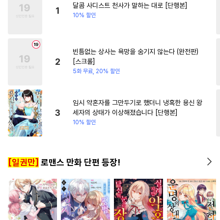
달콤 사디스트 천사가 말하는 대로 [단행본]
#
적극수
#
아방수
1
10% 할인
#
성인용품
#
군림수
#
임신수
#
능욕수
빈틈없는 상사는 욕망을 숨기지 않는다 (완전판)
#
개그/코믹
#
문란수
2
[스크롤]
#
절륜공
#
잔망수
#
미인공
5화 무료, 20% 할인
#
연상수
#
수인수
#
리맨물
#
집착수
#
욕망수
#
키작공
임시 약혼자를 그만두기로 했더니 냉혹한 용신 왕
3
세자의 상태가 이상해졌습니다 [단행본]
#
도망수
#
섹스파트너
10% 할인
#
SM
#
떡대수
#
헌신공
#
동거
#
대형견공
#
수인
[일권만]
로맨스 만화 단편 등장!
#
역사/시대물
#
단정수
#
OO버스
#
집착공
#
하드코어
#
다정수
#
능력공
#
변태
#
문란공