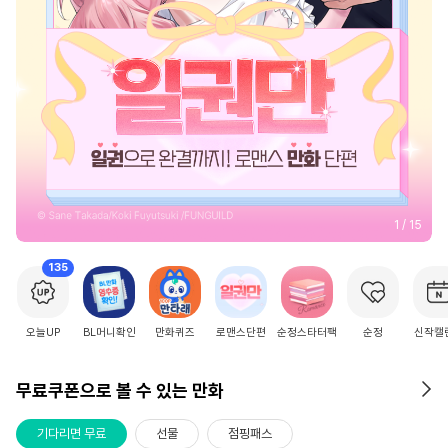
2
/
15
135
오늘UP
BL머니확인
만화퀴즈
로맨스단편
순정스타터팩
순정
신작캘
무료쿠폰으로 볼 수 있는 만화
기다리면 무료
선물
점핑패스