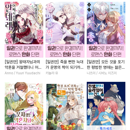
#
순진수
#
능글수
#
연예계
#
첫사랑
#
영상화
#
게임
#
모럴리스
#
미인수
#
친구
#
평범녀
#
오피스
#
드라마
#
안경수
#
BDSM
#
원나잇
#
계약관계
#
음험공
#
이세계물
#
성장물
#
육아물
#
다정
#
예민수
#
침착수
#
후회수
#
학원/캠퍼스
#
애증관계
#
연상공
#
능글공
#
로맨스
#
능력녀
#
츤데레공
#
후회공
#
나이차커플
#
현대물
[일권만] 왕태자님과의
[일권만] 죽을 뻔한 늑대
[일권만] 모든 것을 포기
약혼을 거절했더니 어째
가 운명의 짝이 되기까지
한 평범한 영애는 젊은
#
무심수
#
피폐물
#
상처공
#
재회물
#
짝사랑
#
상처
서인지 얀데레로 돌변했
[단행본]
빙제의 총애를 받는다
Anno / Yuuri Yuudachi
카놀라 유
나츠미 / 시바노 이즈미
#
트라우마
#
강수
#
3P
#
절륜
#
철벽남
#
로맨스
습니다 [단행본]
[단행본]
#
무심공
#
동물
#
난폭공
#
인외존재
#
절륜남
#
학원/캠퍼스
#
애증관계
#
다각관계
#
직진남
#
소설원작
#
선후배
#
동양풍
#
능글남
#
조신
#
현대물
#
유혹
#
능욕공
#
역사/시대물
#
소년
#
계약관계
#
소심수
#
개그/코믹
#
재벌남