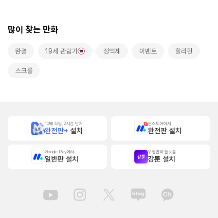
많이 찾는 만화
완결
19세 관람가
정액제
이벤트
할리퀸
스크롤
10배 적립, 2시간 먼저
원스토어에서
완전판+
설치
완전판 설치
Google Play에서
무협만화 플랫폼
일반판 설치
강툰 설치