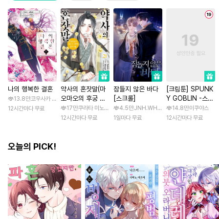
나의 행복한 결혼
약사의 혼잣말(마
잠들지 않은 바다
[크림툰] SPUNK
오마오의 후궁 수
[스크롤]
Y GOBLIN -스펑
13.8만
코우사카 리토 / 아기토기 아쿠미
수께끼 풀이수첩)
키 고블린- [스크
17만
쿠라타 미노지 / 휴우가 나츠
4.5만
JNH.WH Studio / Lasso
14.8만
이쿠야스
12시간마다 무료
롤]
12시간마다 무료
1일마다 무료
12시간마다 무료
오늘의 PICK!