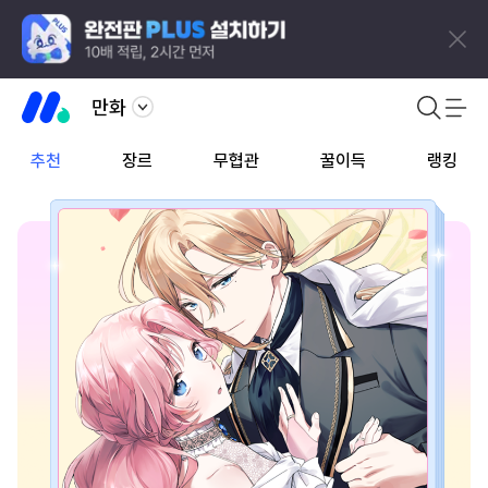
만화
추천
장르
무협관
꿀이득
랭킹