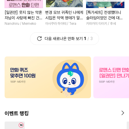
#
인싸공
#
감자수
#
혐관
#
직진남
#
짝사랑
#
친구
[일권만] 웃지 않는 약혼
변경 모브 귀족인 나에게
[특가세트] 전생했더니
#
짝사랑공
#
개아가공
#
부부
#
직진녀
#
철벽녀
자님이 사랑에 빠진 건
시집온 악역 영애가 알고
슬라임이었던 건에 대하
#
짝사랑
#
대물공
#
동거
#
다정남
#
연상연
변장한 저인 것 같습니다
보니 완벽한 아내였다?
여 (코믹스)
Nanohiru / Memeko
아사쿠라 하야테 / Tera
카와카미 타이키 / 후세
[단행본]
[단행본]
#
배틀연애
#
후방주의
#
일상
#
소설원작
#
현대
다음 새로나온 만화 보기
1
3
#
사랑꾼공
#
계략수
#
평범녀
#
삼각관계
#
평범공
#
동정공
#
강공
#
선후배
#
학원/캠퍼스
#
육아물
#
부부
#
장발
#
환생물
#
섹스파트너
#
상처수
#
능력수
#
순정공
#
친구>연인
#
죽음/살인
#
동양풍
#
능욕
#
또라이공
#
연애/결혼
#
첫사랑
#
질투
#
오메가버스
#
힐링물
#
연예계
#
복수
#
재벌공
#
냉혈공
#
판타지/SF
#
집착남
#
삼각관계
#
연하수
#
할리퀸
#
일상
#
명문세
이벤트 랭킹
#
초딩공
#
회귀물
#
철벽수
#
사제관계
#
연애/결혼
#
친구
#
첫경험
#
광공
#
드라마
#
친구>연인