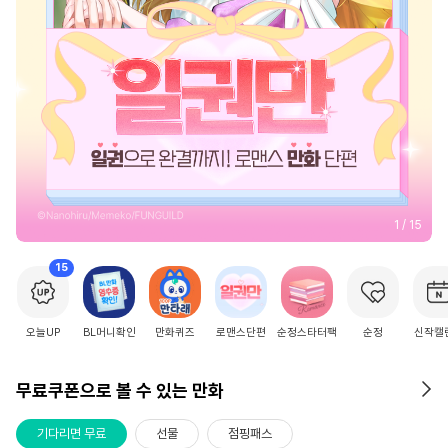
2
/
15
15
오늘UP
BL머니확인
만화퀴즈
로맨스단편
순정스타터팩
순정
신작캘
무료쿠폰으로 볼 수 있는 만화
기다리면 무료
선물
점핑패스