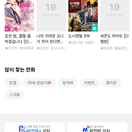
깊은 밤, 흡혈 좀
나의 귀여운 오니
도시정벌 9부
세콘도 피아또 [단
하겠습니다 [단행
가 웃어 준다면
행본]
30.7만
신형빈
본]
[스크롤]
3.7천
아미다무쿠
3.5천
호시나 이스즈
8.8천
옆동네맛집 /
많이 찾는 만화
완결
19세 관람가
정액제
이벤트
할리퀸
스크롤
10배 적립, 2시간 먼저
원스토어에서
완전판+
설치
완전판 설치