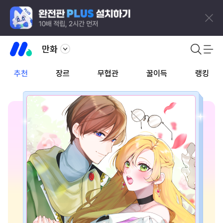
만화
추천
장르
무협관
꿀이득
랭킹