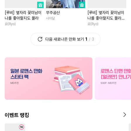
#
동정수
#
명랑수
#
장발
#
다정남
#
철벽남
[루비] 옆자리 꽃미남이
무주공산
[루비] 옆자리 꽃미남이
#
안경수
#
성인용품
#
친구>연인
#
계약관계
나를 좋아할지도 몰라
나를 좋아할지도 몰라
사마달
#
첫경험
#
문란수
#
친구>연인
#
동양풍
[단행본]
료(Ryo)
료(Ryo)
#
츤데레수
#
후회수
#
현대물
#
능력녀
#
연예
다음 새로나온 만화 보기
1
3
#
까칠수
#
현대물
#
복수
#
직진녀
#
절륜
#
일상
#
연예계
#
자낮수
#
능글공
#
집착남
#
고수위
#
계략
#
츤데레공
#
상처공
#
영상화
#
오피스물
#
수한정다정공
#
리맨물
#
죽음/살인
#
복수
#
재벌
#
계략공
#
쓰레기수
#
학원/캠퍼스
#
초능력
#
연하수
#
모럴리스
#
후회남
#
이세계물
#
예민수
#
연상연하
#
드라마
#
연상연하
#
다각관계
#
미인수
#
원나잇
#
섹스파트너
이벤트 랭킹
#
미남수
#
OO버스
#
현대물
#
백합/GL
#
존댓말공
#
친구>연인
#
후회녀
#
차원이동물