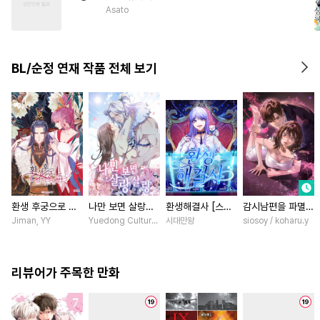
#
초능력
#
능글수
#
계략수
Asato
#
다공일수
#
다정수
#
친구
#
연상수
BL/순정 연재 작품 전체 보기
환생 후궁으로 살
나만 보면 살랑살
환생해결사 [스크
감시남편을 파멸시
아가는 법 [스크
랑 [스크롤]
롤]
킬 때까지 [스크
Jiman, YY
Yuedong Culture / 백두몽
시대만왕
siosoy / koharu.y
롤]
롤]
리뷰어가 주목한 만화