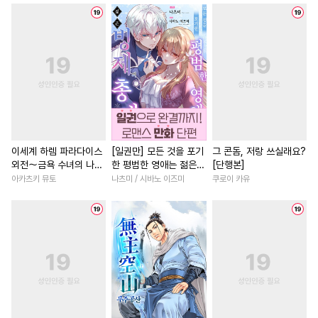
#
하드코어
#
변태공
#
절륜남
#
역사/시대물
#
군림수
#
초딩공
#
동거
#
소년
#
판타지/SF
#
무심공
#
촉수
#
부부
#
힐링물
#
애증관계
#
부
#
수인수
#
역사/시대물
#
배틀연애
#
복수물
#
떡대공
#
만화단편
#
로맨스
#
다각관계
#
민감수
#
침착수
#
도망수
#
첫사랑
#
개그/코믹
#
능력공
#
첫사랑
#
짝사랑
#
무심남
#
회귀
이세계 하렘 파라다이스
[일권만] 모든 것을 포기
그 콘돔, 저랑 쓰실래요?
외전～금욕 수녀의 나라
한 평범한 영애는 젊은
[단행본]
#
인외존재
#
오메가버스
#
연애/결혼
#
능글남
#
동
～ [단행본]
빙제의 총애를 받는다
아카츠키 뮤토
나츠미 / 시바노 이즈미
쿠로이 카유
#
개그/코믹
#
순정수
#
연하남
#
소설원작
#
우
[단행본]
#
섹스파트너
#
얼빠수
#
평범녀
#
친구
#
다정남
#
오해/착각
#
변태
#
선후배
#
연애/결혼
#
게임
#
또라이공
#
냉혈공
#
학원/캠퍼스
#
사제관계
#
철벽수
#
대물공
#
명문세가
#
성장물
#
사랑꾼공
#
감자수
#
재회물
#
능욕
#
직진남