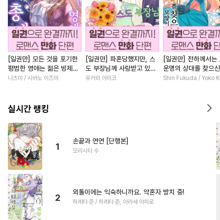
[일권만] 모든 것을 포기한
[일권만] 파혼당했지만, 스
[일권만] 전하께서는
평범한 영애는 젊은 빙제의
도 부장님께 사랑받고 있습
운명의 상대를 찾으신
총애를 받는다 [단행본]
니다 [단행본]
이네요 (웃음) [단행본
나츠미 / 시바노 이즈미
유카와 아미코
Shin Fukuda / Yoko 
실시간 랭킹
손끝과 연연 [단행본]
1
모리시타 수
외톨이에는 익숙하니까요. 약혼자 방치 중!
2
하레타 준 / 하레타 준, 아라세 야히로