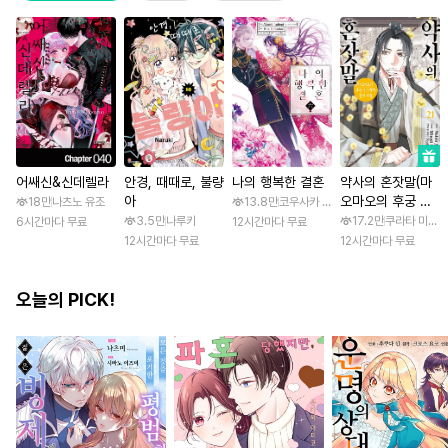
어쌔신&신데렐라
안경, 때때로, 불량
나의 행복한 결혼
약사의 혼잣말(마
아
오마오의 후궁 수
18만
나츠노 유조
13.8만
코우사카 리토 / 아기토기 아쿠미
수께끼 풀이수첩)
3.5만
나루키
17.2만
쿠라타 미노지 
6시간마다 무료
12시간마다 무료
12시간마다 무료
12시간마다 무료
오늘의 PICK!