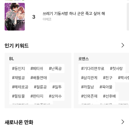
쓰레기 기둥서방 하나 군은 죽고 싶어 해
3
아메코
인기 키워드
BL
로맨스
#
동인지
#
페티쉬
#
난폭공
#
기다리면무료
#
첫사랑
#
재벌공
#
배틀연애
#
삼각관계
#
친구
#
짝사
#
헤테로공
#
절륜공
#
질투
#
까칠남
#
육아물
#
힐링물
#
판타지
#
상처수
#
인외존재
#
선후배
#
애증관계
#
주종관계
#
로맨스
#
성장물
#
직진
#
SM
#
개아가공
#
키작공
#
나이차커플
#
상처녀
새로나온 만화
#
욕망수
#
혐관
#
소심수
#
철벽녀
#
첫경험
#
서양