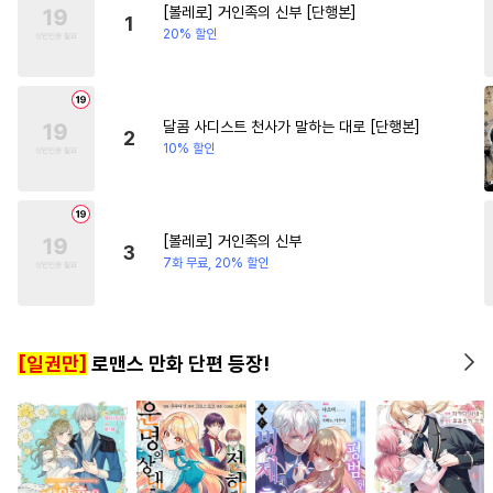
[볼레로] 거인족의 신부 [단행본]
#
평범수
#
서양풍
#
육아물
#
환생물
#
일상
#
영혼바
1
20% 할인
#
벤츠공
#
후회공
#
드라마
#
평범녀
#
연상공
#
이세계물
#
고수위
#
직진수
#
헌신수
달콤 사디스트 천사가 말하는 대로 [단행본]
2
10% 할인
#
연하공
#
회귀물
#
굴림수
#
수인
#
연애/결혼
#
대형견공
#
능욕공
#
조교
[볼레로] 거인족의 신부
3
#
트라우마
#
소설원작
7화 무료, 20% 할인
#
달달물
#
직진공
#
무심수
#
동물
#
짝사랑공
#
BDSM
[일권만]
로맨스 만화 단편 등장!
#
유혹수
#
임신수
#
광공
#
강수
#
동정공
#
순정공
#
계약관계
#
원나잇
#
미인공
#
피폐물
#
미남공