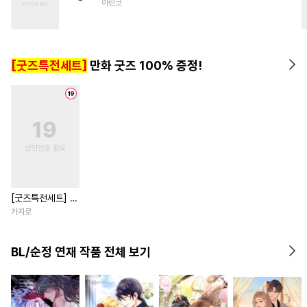
아린코
#
인싸공
#
적극수
#
피폐물
#
소설원작
#
단정수
#
모럴리스
[굿즈특전세트]
만화 굿즈 100% 증정!
[굿즈특전세트] 강
아지과 남자친구
카지로
외전
BL/순정 연재 작품 전체 보기