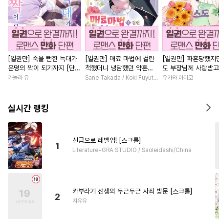
[일권만] 죽을 뻔한 늑대가
[일권만] 매료 마법에 걸린
[일권만] 파혼당했지만
운명의 짝이 되기까지 [단행
척했더니 냉담했던 약혼자
도 부장님께 사랑받고
본]
가 맹목적인 사랑꾼이 되었
니다 [단행본]
카놀라 유
Sane Takada / Koki Fuyutsuki
유카와 아미코
습니다 [단행본]
실시간 랭킹
신급으로 레벨업! [스크롤]
1
Literature+GRA STUDIO / Saoleidashi/China
카부라기 선생의 두근두근 사죄 방문 [스크롤]
2
지유유