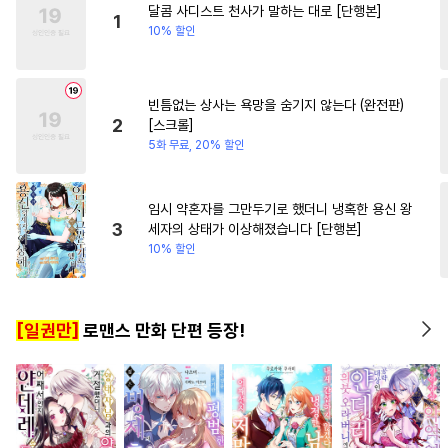
달콤 사디스트 천사가 말하는 대로 [단행본]
#
개그/코믹
#
주종관계
#
로맨스
#
연상연하
1
10% 할인
#
유혹수
#
후회수
#
감자수
#
환생물
#
능글남
#
성장
#
굴림수
#
동정공
#
냉혈공
빈틈없는 상사는 욕망을 숨기지 않는다 (완전판)
#
변태
#
수인
#
능욕
2
[스크롤]
#
짝사랑공
#
옴니버스
5화 무료, 20% 할인
#
헌신공
#
3P
#
헌신수
#
SM
#
촉수
#
자낮수
임시 약혼자를 그만두기로 했더니 냉혹한 용신 왕
3
세자의 상태가 이상해졌습니다 [단행본]
#
회귀물
#
섹스파트너
10% 할인
#
철벽수
#
가이드버스
#
능력수
#
후방주의
[일권만]
로맨스 만화 단편 등장!
#
쓰레기공
#
페티쉬
#
다정공
#
혐관
#
애증관계
#
계략공
#
대물공
#
친구
#
상처수
#
드라마