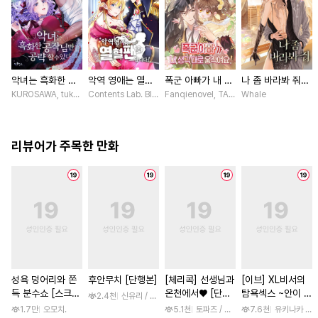
악녀는 흑화한 공
악역 영애는 열혈
폭군 아빠가 내 생
나 좀 바라봐 줘
작님만 공략할 수
팬입니다! [스크
각대로 움직여요
[스크롤]
KUROSAWA, tukasa / PRISMstudio, ASAHI Martha
Contents Lab. Blue TOKYO / 카라스마 시메이, ZUZU
Fanqienovel, TAG.U / Fuyuaner
Whale
있다 [스크롤]
롤]
[스크롤]
리뷰어가 주목한 만화
성욕 덩어리와 쫀
후안무치 [단행본]
[체리콕] 선생님과
[이브] XL비서의
득 분수쇼 [스크
온천에서♥ [단행
탐욕섹스 ~안이 흠
2.4천
신유리 / 진양(陳羊)
롤]
본]
뻑 젖을 때까지 사
1.7만
오모치.
5.1천
토파즈 / 아오바 후미노리
7.6천
유키나카 사