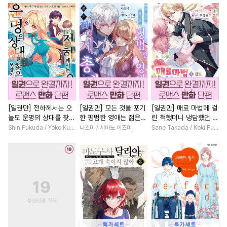
#
다공일수
#
까칠공
#
원나잇
#
드라마
#
원나잇
#
BDSM
#
변태수
#
연애/결혼
#
동거
#
동양
#
미남공
#
츤데레공
#
명문세가
#
철벽녀
#
연상공
#
동양풍
#
광공
#
다정남
#
힐링물
#
짝사
#
음험공
#
오메가버스
#
직진남
#
서양풍
#
고수
#
서양풍
#
현대물
#
소년
#
오피스물
#
웹툰단행본
#
달달물
#
섹스파트너
#
소설원작
[일권만] 전하께서는 오
[일권만] 모든 것을 포기
[일권만] 매료 마법에 걸
늘도 운명의 상대를 찾으
한 평범한 영애는 젊은
린 척했더니 냉담했던 약
#
난폭공
#
연상연하
#
상처녀
#
학원/캠퍼스
신 모양이네요 (웃음) [단
빙제의 총애를 받는다
혼자가 맹목적인 사랑꾼
Shin Fukuda / Yoko Kurosu
나츠미 / 시바노 이즈미
Sane Takada / Koki Fuyutsuki
#
존댓말공
#
다각관계
#
회귀물
#
연예계
행본]
[단행본]
이 되었습니다 [단행본]
#
민감수
#
짝사랑
#
순정수
#
인외존재
#
나이차커플
#
초능력
#
질투
#
조교
#
배틀연애
#
평범녀
#
키작공
#
수인수
#
순정공
#
계약관계
#
학원/캠퍼스
#
또라이공
#
떡대수
#
유혹
#
성장물
#
영혼바뀜
#
게
#
직진공
#
벤츠공
#
미남수
#
첫사랑
#
재벌남