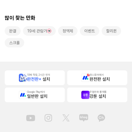
랑받고 있습니다~
[스크롤]
많이 찾는 만화
완결
19세 관람가
정액제
이벤트
할리퀸
스크롤
10배 적립, 2시간 먼저
원스토어에서
완전판+
설치
완전판 설치
Google Play에서
무협만화 플랫폼
일반판 설치
강툰 설치