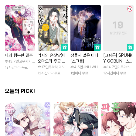
나의 행복한 결혼
약사의 혼잣말(마
잠들지 않은 바다
[크림툰] SPUNK
오마오의 후궁 수
[스크롤]
Y GOBLIN -스펑
13.7만
코우사카 리토 / 아기토기 아쿠미
수께끼 풀이수첩)
키 고블린- [스크
17만
쿠라타 미노지 / 휴우가 나츠
4.5만
JNH.WH Studio / Lasso
14.7만
이쿠야스
12시간마다 무료
롤]
12시간마다 무료
1일마다 무료
12시간마다 무료
오늘의 PICK!