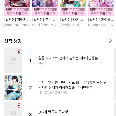
#
성인용품
#
개아가공
#
부부
#
첫경험
#
쓰레기수
[일권만] 왕태자님
[일권만] 모든 것
[일권만] 내게 간
[일권만] 기억상실
#
강공
#
임신수
#
집착수
과의 약혼을 거절
을 포기한 평범한
섭하지 않겠다던
악역 영애는 공략
Anno / Yuuri Yuudachi
나츠미 / 시바노 이즈미
쿠로카와 쿠사비
Minoru Katsura / M
#
도망수
#
판타지
#
군림수
했더니 어째서인지
영애는 젊은 빙제
냉정한 남편이 어
대상인 얀데레 의
얀데레로 돌변했습
의 총애를 받는다
째선지 저만 바라
붓 오라버니에게서
#
계약관계
#
능글공
니다 [단행본]
[단행본]
봅니다 [단행본]
도망칠 수가 없다
신작 랭킹
[단행본]
#
친구>연인
#
츤데레수
#
미인공
#
조폭공
#
예민수
달콤 사디스트 천사가 말하는 대로 [단행본]
1
#
첫사랑
#
안경수
#
평범공
나나이
#
문란수
#
아방수
#
기억상실
#
인외존재
임시 약혼자를 그만두기로 했더니 냉혹한 용신 왕
#
연하공
#
삼각관계
2
세자의 상태가 이상해졌습니다 [단행본]
나기 토미오 / 고마 아카리
#
힐링물
#
수한정다정공
#
사제관계
#
재벌공
#
사랑꾼공
#
무심수
[비애] 별들의 굿나잇
3