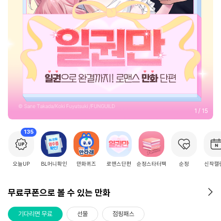
2
/
15
135
오늘UP
BL머니확인
만화퀴즈
로맨스단편
순정스타터팩
순정
신작캘
무료쿠폰으로 볼 수 있는 만화
기다리면 무료
선물
점핑패스