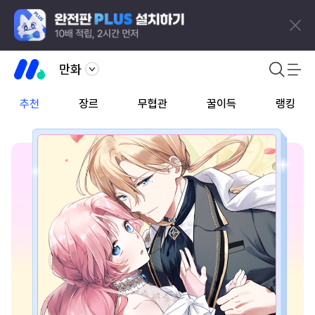
만화
추천
장르
무협관
꿀이득
랭킹