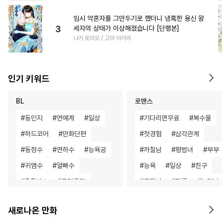
임시 약혼자를 그만두기로 했더니 냉혹한 용신 왕
3
세자의 상태가 이상해졌습니다 [단행본]
나기 토미오 / 고마 아카리
인기 키워드
BL
로맨스
#
동인지
#
연예계
#
일상
#
기다리면무료
#
복수물
#
하드코어
#
만화단편
#
첫경험
#
삼각관계
#
동정수
#
연하수
#
능욕공
#
까칠남
#
평범녀
#
부부
#
귀염수
#
얼빠수
#
능욕
#
일상
#
친구
#
OO버스
#
트라우마
#
후회녀
#
절륜
#
능력녀
#
선후배
#
고수위
#
리맨물
#
다정남
#
친구>연인
새로나온 만화
#
변태공
#
후회공
#
육아물
#
영상화
#
일상
#
무심남