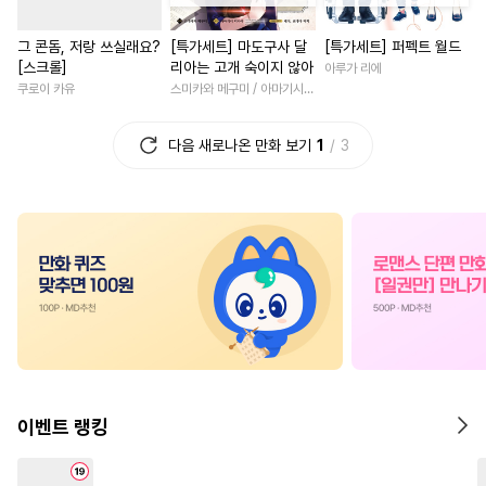
#
계략수
#
평범수
#
능력공
#
연애/결혼
#
사제관계
그 콘돔, 저랑 쓰실래요?
[특가세트] 마도구사 달
[특가세트] 퍼펙트 월드
#
오해/착각
#
미인수
#
강수
#
철벽남
#
우정
#
할리퀸
[스크롤]
리아는 고개 숙이지 않아
아루가 리에
#
장발
#
까칠수
#
재회물
#
선후배
#
직진녀
쿠로이 카유
스미카와 메구미 / 아마기시 히사야
#
절륜공
#
역사/시대물
#
다각관계
#
애증관계
다음 새로나온 만화 보기
1
3
#
헤테로공
#
명랑수
#
집착남
#
복수
#
연하남
#
순진수
#
무심공
#
역사/시대물
#
현대물
#
대형견공
#
동물
#
죽음/살인
#
첫사랑
#
감금/강제
#
잔망수
#
평범남
#
친구
#
연상수
#
능글수
#
침착수
#
판타지/SF
#
육아물
#
학원/캠퍼스
#
집착공
#
절륜남
#
조신남
#
배틀연애
#
이세계물
#
개그/코믹
#
로맨스
#
능욕수
#
소심수
#
상처공
#
계략남
#
직진남
이벤트 랭킹
#
동거
#
다정수
#
초딩공
#
친구>연인
#
현대물
#
욕망수
#
문란공
#
떡대공
#
짝사랑
#
재회물
#
후회