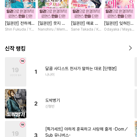
#
삼각관계
#
능욕수
#
다공일수
#
연상수
[일권만] 전하께서
[일권만] 웃지 않
[일권만] 매료 마
[일권만] 잊혀진
#
유혹수
#
동양풍
는 오늘도 운명의
는 약혼자님이 사
법에 걸린 척했더
왕녀지만 정략결혼
Shin Fukuda / Yoko Kurosu
Nanohiru / Memeko
Sane Takada / Koki Fuyutsuki
Odayaka / Maya Ko
#
모럴리스
#
감금/강제
상대를 찾으신 모
랑에 빠진 건 변장
니 냉담했던 약혼
한 남편에게 익애
양이네요 (웃음)
한 저인 것 같습니
자가 맹목적인 사
받고 있습니다 [단
#
드라마
#
시리어스
#
일상
[단행본]
다 [단행본]
랑꾼이 되었습니다
행본]
신작 랭킹
[단행본]
#
평범수
#
사랑꾼공
#
헌신수
#
집착공
#
임신수
달콤 사디스트 천사가 말하는 대로 [단행본]
1
#
리맨물
#
초능력
#
BDSM
나나이
#
복수
#
유혹
#
짝사랑공
#
미남공
#
상처수
도박병기
#
쓰레기수
#
계약관계
2
신형빈
#
판타지
#
직진수
#
연예계
#
순진수
#
수인
#
굴림수
[특가세트] 야하게 훈육하고 사랑해 줄게 -Dom／
#
고수위
#
철벽수
#
육아물
3
Sub 유니버스-