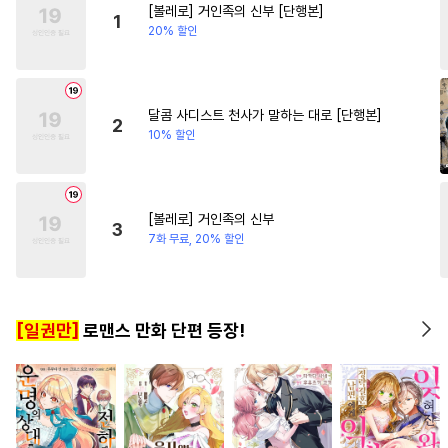
[볼레로] 거인족의 신부 [단행본]
#
친구>연인
#
SM
#
원나잇
#
환생물
#
계략남
#
첫경
1
20% 할인
#
적극수
#
개아가공
#
강수
#
연예계
#
회귀물
#
후회수
#
개그/코믹
#
기억상실
달콤 사디스트 천사가 말하는 대로 [단행본]
2
10% 할인
#
능욕공
#
안경수
#
웹툰단행본
#
오메가버스
#
첫경험
#
만화단편
[볼레로] 거인족의 신부
3
#
문란수
#
애증관계
7화 무료, 20% 할인
#
예민수
#
연상공
#
동물
#
자낮수
#
달달물
#
능력공
[일권만]
로맨스 만화 단편 등장!
#
존댓말공
#
피폐물
#
욕망수
#
단정수
#
OO버스
#
대형견공
#
무심수
#
능력수