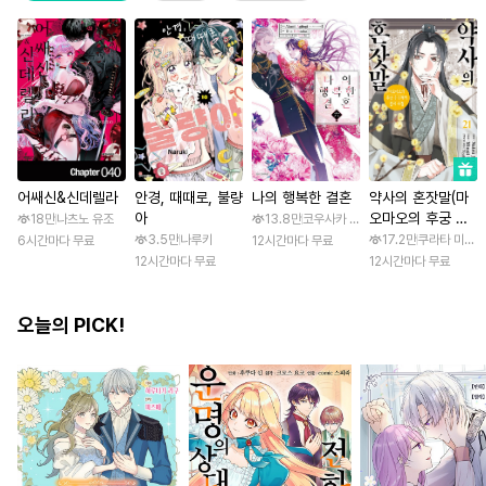
어쌔신&신데렐라
안경, 때때로, 불량
나의 행복한 결혼
약사의 혼잣말(마
아
오마오의 후궁 수
18만
나츠노 유조
13.8만
코우사카 리토 / 아기토기 아쿠미
수께끼 풀이수첩)
3.5만
나루키
17.2만
쿠라타 미노지 
6시간마다 무료
12시간마다 무료
12시간마다 무료
12시간마다 무료
오늘의 PICK!