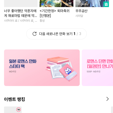
#
후방주의
#
까칠수
#
철벽남
#
재벌남
#
원나
너무 좋아했던 약혼자에
<기간한정> 퇴마축귀
무주공산
#
떡대공
#
까칠공
#
떡대수
#
선후배
#
첫사랑
#
영상
게 매료마법 때문에 약혼
[단행본]
사마달
#
무심공
#
츤데레수
#
첫사랑
#
능글남
#
성장
파기당했습니다 [단행
사쿠라이 료 / 사쿠라이 료, 시이나 사에라
황성
본]
#
냉혈공
#
계략수
#
동정수
#
무심남
#
드라마
#
후회
다음 새로나온 만화 보기
1
3
#
주종관계
#
츤데레공
#
회귀물
#
능력녀
#
힐링
#
미인수
#
트라우마
#
성장물
#
이세계물
#
게
#
음험공
#
이세계물
#
차원이동물
#
일상
#
첫사랑
#
능글공
#
힐링물
#
판타지/SF
#
학원/캠퍼스
#
얼빠수
#
변태공
#
절륜공
#
삼각관계
#
죽음/살인
#
촉수
#
동정공
#
미인공
#
오피스물
#
후회남
#
3P
#
질투
#
도망수
#
사제관계
#
로맨스
#
대물공
#
능욕
#
능글수
#
연하남
#
소년
#
애증관
이벤트 랭킹
#
계략공
#
돔섭버스
#
장발
#
역사/시대물
#
로맨스
#
키작공
#
조폭공
#
연애/결혼
#
직진녀