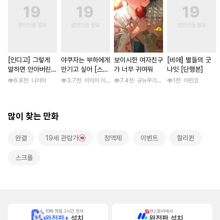
[인디고] 그렇게
야쿠자는 부하에게
보이시한 여자친구
[비애] 별들의 굿
말하면 안아버린다
안기고 싶어 [스크
가 너무 귀여워
나잇 [단행본]
[단행본]
롤]
6.8천
니야마
3.7천
이이이 이루카
7.4천
규뉴무기고항
1천
아린코
많이 찾는 만화
완결
19세 관람가
정액제
이벤트
할리퀸
스크롤
10배 적립, 2시간 먼저
원스토어에서
완전판+
설치
완전판 설치