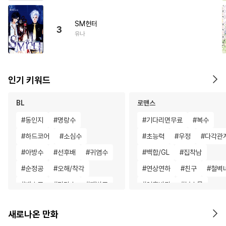
SM헌터
3
유나
인기 키워드
BL
로맨스
#
동인지
#
명랑수
#
기다리면무료
#
복수
#
하드코어
#
소심수
#
초능력
#
우정
#
다각관
#
아방수
#
선후배
#
귀염수
#
백합/GL
#
집착남
#
순정공
#
오해/착각
#
연상연하
#
친구
#
철벽
#
벤츠공
#
민감수
#
재벌공
#
영혼바뀜
#
복수물
#
헤테로공
#
재회물
#
계약관계
#
짝사랑
새로나온 만화
#
서양풍
#
침착수
#
현대물
#
평범녀
#
능욕