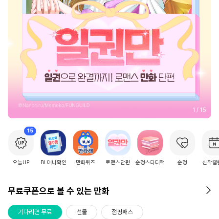
2
/
15
15
오늘UP
BL머니확인
만화퀴즈
로맨스단편
순정스타터팩
순정
신작캘
무료쿠폰으로 볼 수 있는 만화
기다리면 무료
선물
점핑패스