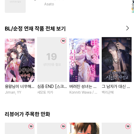
#
다정수
#
군림수
Asato
#
연애/결혼
#
직진공
#
평범공
#
조교
#
감자수
BL/순정 연재 작품 전체 보기
#
변태
#
짝사랑
#
배틀연애
#
순정수
#
광공
용왕님이 너무해
심중 END [스크
버려진 성녀는 이
그 남자가 대신 시
[스크롤]
롤]
번 생엔 사랑을 거
집간 사정 [스크
Jiman, YY
세모토 치카
Konniti Wawa / Maripara, ABE RAGE, E
백리군혜
부하기로 맹세합니
롤]
다 [스크롤]
리뷰어가 주목한 만화