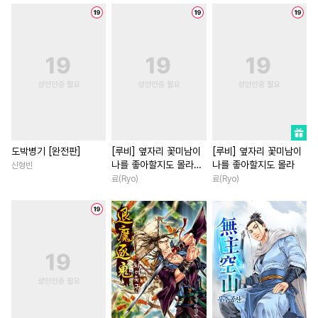
#
혐관
#
친구
#
동거
#
학원/캠퍼스
#
친구
#
부부
#
역사/시대물
#
강공
#
현대물
#
직진남
#
짝사
#
변태수
#
수한정다정공
#
재회물
#
평범녀
#
동양
#
학원/캠퍼스
#
연하수
#
고수위
#
배틀연애
#
연상연하
#
미남수
#
서양풍
#
나이차커플
#
유사근친
#
소설원작
#
부부
#
명문세가
#
또라이공
#
수인수
#
인외존재
#
육아물
도박병기 [완전판]
[루비] 옆자리 꽃미남이
[루비] 옆자리 꽃미남이
나를 좋아할지도 몰라
나를 좋아할지도 몰라
신형빈
#
섹스파트너
#
후회공
#
개그/코믹
#
일상
[단행본]
료(Ryo)
료(Ryo)
#
연하공
#
SF
#
다각관계
#
친구>연인
#
소설원작
#
성인용품
#
페티쉬
#
친구>연인
#
절륜남
#
난폭공
#
다정공
#
현대물
#
섹스파트너
#
인외존재
#
잔망수
#
동거
#
직진남
#
절륜
#
초딩공
#
상처공
#
까칠남
#
상처녀
#
다정
#
가이드버스
#
사제관계
#
연애/결혼
#
다정남