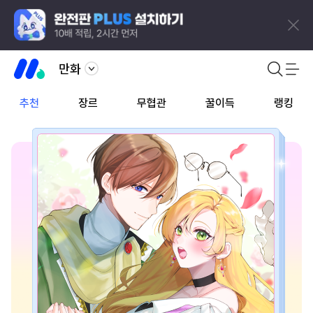
만화
추천
장르
무협관
꿀이득
랭킹