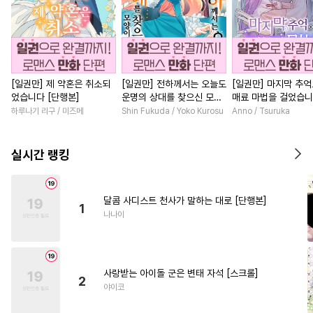
[일권만] 제 약혼은 취소되
[일권만] 전하께서는 오늘도
[일권만] 마지막 추
었습니다 [단행본]
운명의 상대를 찾으신 모양
매료 마법을 걸었습니
이네요 (웃음) [단행본]
행본]
하루나기 리구 / 미즈메
Shin Fukuda / Yoko Kurosu
Anno / Tsuruka
실시간 랭킹
달콤 사디스트 천사가 말하는 대로 [단행본]
1
나나이
사랑받는 아이돌 군은 변태 자석 [스크롤]
2
야이코