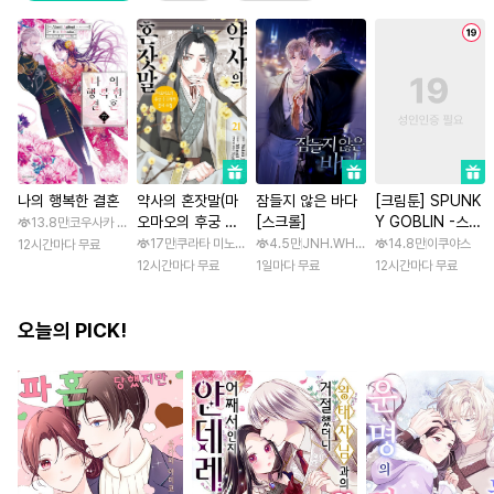
나의 행복한 결혼
약사의 혼잣말(마
잠들지 않은 바다
[크림툰] SPUNK
오마오의 후궁 수
[스크롤]
Y GOBLIN -스펑
13.8만
코우사카 리토 / 아기토기 아쿠미
수께끼 풀이수첩)
키 고블린- [스크
17만
쿠라타 미노지 / 휴우가 나츠
4.5만
JNH.WH Studio / Lasso
14.8만
이쿠야스
12시간마다 무료
롤]
12시간마다 무료
1일마다 무료
12시간마다 무료
오늘의 PICK!