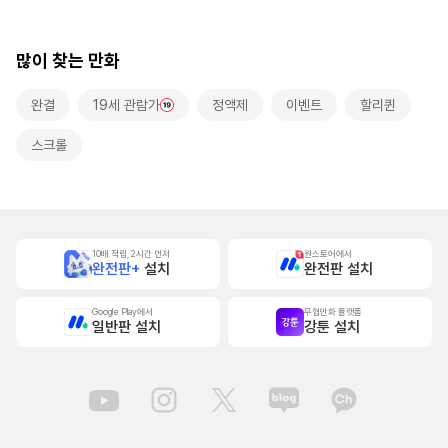
많이 찾는 만화
완결
19세 관람가
정액제
이벤트
할리퀸
스크롤
10배 적립, 2시간 먼저
원스토어에서
완전판+
설치
완전판 설치
Google Play에서
무협만화 플랫폼
일반판 설치
강툰 설치