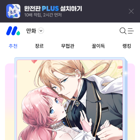
만화
추천
장르
무협관
꿀이득
랭킹