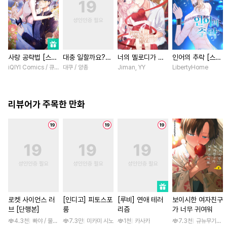
사랑 공략법 [스크
대충 일할까요?
너의 멜로디가 들
인어의 추락 [스크
롤]
[스크롤]
려 [스크롤]
롤]
iQIYI Comics / 큐비씨엔엠
대쿠 / 양총
Jiman, YY
LibertyHome
리뷰어가 주목한 만화
로켓 사이언스 러
[인디고] 피토스포
[루비] 연애 테러
보이시한 여자친구
브 [단행본]
룸
리즘
가 너무 귀여워
4.3천
빠야 / 물컹, 제노리노
7.3만
미카미 시노
1천
카사카
7.3천
규뉴무기고항