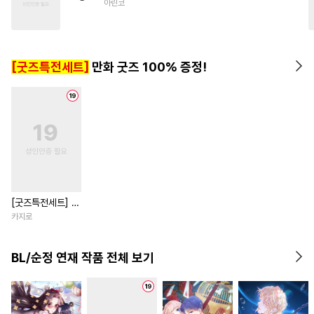
아린코
#
기억상실
#
OO버스
#
수한정다정공
#
짝사랑공
#
부부
#
욕망수
#
또라이공
[굿즈특전세트]
만화 굿즈 100% 증정!
#
미남공
[굿즈특전세트] 강
아지과 남자친구
카지로
외전
BL/순정 연재 작품 전체 보기