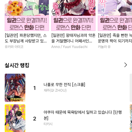
[일권만] 파혼당했지만, 스
[일권만] 왕태자님과의 약혼
[일권만] 죽을 뻔한 
도 부장님께 사랑받고 있습
을 거절했더니 어째서인지
운명의 짝이 되기까지
니다 [단행본]
얀데레로 돌변했습니다 [단
본]
유카와 아미코
Anno / Yuuri Yuudachi
카놀라 유
행본]
실시간 랭킹
나홀로 무한 전직 [스크롤]
1
재주(QI ZHOU)
야쿠자 때문에 목욕탕에서 일하고 있습니다 [단행
2
본]
타카시