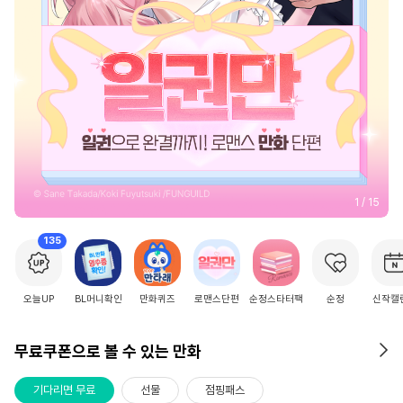
2
/
15
135
오늘UP
BL머니확인
만화퀴즈
로맨스단편
순정스타터팩
순정
신작캘
무료쿠폰으로 볼 수 있는 만화
기다리면 무료
선물
점핑패스