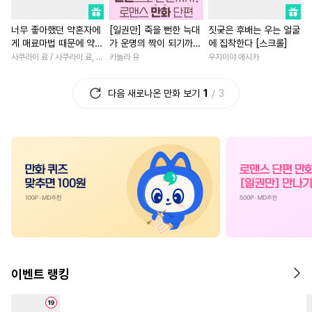
#
다공일수
#
현대물
#
계약관계
#
평범남
너무 좋아했던 약혼자에
[일권만] 죽을 뻔한 늑대
짓궂은 후배는 우는 얼굴
#
소심수
#
얼빠수
#
인싸공
#
직진남
#
연애/결혼
게 매료마법 때문에 약혼
가 운명의 짝이 되기까지
에 집착한다 [스크롤]
#
순진수
#
초딩공
#
SM
#
사제관계
#
역사/시대물
파기당했습니다
[단행본]
사쿠라이 료 / 사쿠라이 료, 시이나 사에라
카놀라 유
우지미야 에시카
#
능력수
#
대물공
#
나이차커플
#
첫사랑
다음 새로나온 만화 보기
1
3
#
친구>연인
#
일상
#
능욕
#
절륜
#
개그/코믹
#
환생
#
삼각관계
#
평범공
#
조신남
#
오피스물
#
주종관계
#
첫사랑
#
죽음/살인
#
로맨스
#
직진공
#
미인공
#
현대물
#
고수위
#
우정
#
계약관계
#
사랑꾼공
#
후회남
#
능욕
#
할리퀸
#
대형견공
#
평범수
#
계략남
#
인외존재
#
다정수
#
헤테로공
#
영혼바뀜
#
복수물
#
능욕공
#
역사/시대물
#
소설원작
#
연상연하
이벤트 랭킹
#
선후배
#
옴니버스
#
장발
#
무심남
#
원나잇
#
재벌
#
음험공
#
순정수
#
귀염수
#
연애/결혼
#
성장물