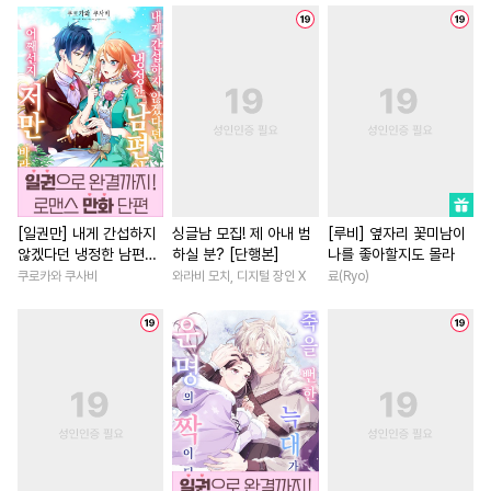
#
강수
#
후회공
#
키작공
#
현대물
#
철벽녀
#
평범
#
힐링물
#
조폭공
#
초능력
#
배틀연애
#
힐링물
#
잔망수
#
소설원작
#
학원/캠퍼스
#
절륜남
#
개아가공
#
모럴리스
#
판타지/SF
#
철벽남
#
능욕수
#
오해/착각
#
집착남
#
친구
#
육아물
#
집착공
#
단정수
#
다정공
#
소년
#
다각관계
#
동양
#
연예계
#
연상연하
#
학원/캠퍼스
#
로맨스
[일권만] 내게 간섭하지
싱글남 모집! 제 아내 범
[루비] 옆자리 꽃미남이
않겠다던 냉정한 남편이
하실 분? [단행본]
나를 좋아할지도 몰라
#
도망수
#
츤데레공
#
친구>연인
#
삼각관계
어째선지 저만 바라봅니
쿠로카와 쿠사비
와라비 모치, 디지털 장인 X
료(Ryo)
#
이세계물
#
떡대수
#
첫경험
#
친구
#
후회녀
다 [단행본]
#
BDSM
#
자낮수
#
혐관
#
연하남
#
일상
#
회귀물
#
동정공
#
연상공
#
드라마
#
명문세가
#
복
#
배틀연애
#
침착수
#
선후배
#
다정남
#
까칠
#
인외존재
#
까칠수
#
유혹
#
부부
#
게임
#
성장물
#
연하수
#
피폐물
#
친구>연인
#
짝사랑