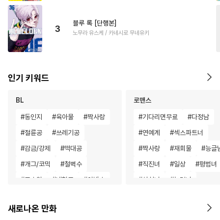
블루 록 [단행본]
3
노무라 유스케 / 카네시로 무네유키
인기 키워드
BL
로맨스
#
동인지
#
육아물
#
짝사랑
#
기다리면무료
#
다정남
#
절륜공
#
쓰레기공
#
연예계
#
섹스파트너
#
감금/강제
#
떡대공
#
짝사랑
#
재회물
#
능글
#
개그/코믹
#
철벽수
#
직진녀
#
일상
#
평범녀
#
고수위
#
냉혈공
#
아방수
#
상처녀
#
능력녀
#
달달물
#
리맨물
#
애증관계
#
동거
#
서양
새로나온 만화
#
학원/캠퍼스
#
까칠공
#
영상화
#
직진남
#
첫사