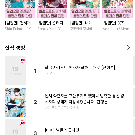
#
동물
#
벤츠공
#
유혹수
#
예민수
#
연상수
#
임신수
[일권만] 전하께서
[일권만] 왕태자님
[일권만] 내게 간
[일권만] 웃지 않
#
동정수
#
미남수
#
적극수
는 오늘도 운명의
과의 약혼을 거절
섭하지 않겠다던
는 약혼자님이 사
Shin Fukuda / Yoko Kurosu
Anno / Yuuri Yuudachi
쿠로카와 쿠사비
Nanohiru / Memek
#
상처공
#
문란공
#
동거
상대를 찾으신 모
했더니 어째서인지
냉정한 남편이 어
랑에 빠진 건 변장
양이네요 (웃음)
얀데레로 돌변했습
째선지 저만 바라
한 저인 것 같습니
#
사제관계
#
친구
#
서양풍
[단행본]
니다 [단행본]
봅니다 [단행본]
다 [단행본]
신작 랭킹
#
촉수
#
헌신수
#
쓰레기수
#
후방주의
#
광공
#
굴림수
달콤 사디스트 천사가 말하는 대로 [단행본]
1
#
안경수
#
변태공
나나이
#
가이드버스
#
애증관계
#
능글수
#
성인용품
임시 약혼자를 그만두기로 했더니 냉혹한 용신 왕
#
무심공
#
연하공
2
세자의 상태가 이상해졌습니다 [단행본]
나기 토미오 / 고마 아카리
#
하드코어
#
원나잇
#
재벌공
#
문란수
#
페티쉬
#
섹스파트너
#
수인수
[비애] 별들의 굿나잇
3