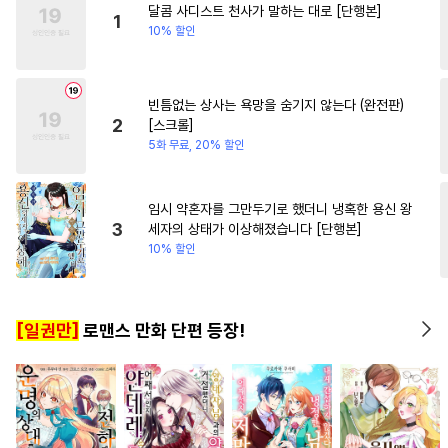
달콤 사디스트 천사가 말하는 대로 [단행본]
#
능글공
#
헌신공
#
조교
1
10% 할인
#
존댓말공
#
강공
#
웹툰단행본
#
트라우마
빈틈없는 상사는 욕망을 숨기지 않는다 (완전판)
#
3P
#
판타지
#
회귀물
2
[스크롤]
#
상처수
#
난폭공
#
감자수
5화 무료, 20% 할인
#
무심수
#
오메가버스
#
만화단편
#
명랑수
임시 약혼자를 그만두기로 했더니 냉혹한 용신 왕
3
세자의 상태가 이상해졌습니다 [단행본]
#
첫경험
#
드라마
10% 할인
#
츤데레수
#
후회수
#
미인수
#
변태수
#
동양풍
[일권만]
로맨스 만화 단편 등장!
#
다각관계
#
계략공
#
질투
#
군림수
#
변태
#
재회물
#
수인
#
민감수
#
순정공
#
집착수
#
능력공
#
계략수